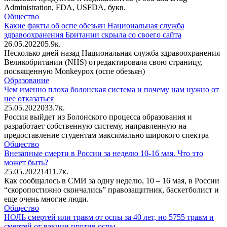
Administration, FDA, USFDA, букв.
Общество
Какие факты об оспе обезьян Национальная служба
здравоохранения Британии скрыла со своего сайта
26.05.2022
0
5.9к.
Несколько дней назад Национальная служба здравоохранения
Великобритании (NHS) отредактировала свою страницу,
посвященную Monkeypox (оспе обезьян)
Образование
Чем именно плоха болонская система и почему нам нужно от
нее отказаться
25.05.2022
0
33.7к.
Россия выйдет из Болонского процесса образования и
разработает собственную систему, направленную на
предоставление студентам максимально широкого спектра
Общество
Внезапные смерти в России за неделю 10-16 мая. Что это
может быть?
25.05.2022
14
11.7к.
Как сообщалось в СМИ за одну неделю, 10 – 16 мая, в России
“скоропостижно скончались” правозащитник, баскетболист и
еще очень многие люди.
Общество
НОЛЬ смертей или травм от оспы за 40 лет, но 5755 травм и
смертей от вакцин против оспы