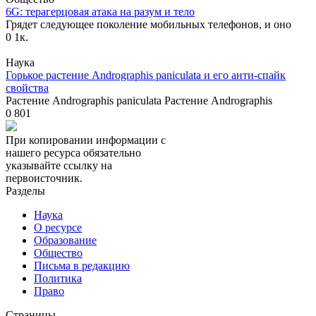
6G: терагерцовая атака на разум и тело
Грядет следующее поколение мобильных телефонов, и оно
0
1к.
Наука
Горькое растение Andrographis paniculata и его анти-спайк
свойства
Растение Andrographis paniculata Растение Andrographis
0
801
При копировании информации с
нашего ресурса обязательно
указывайте ссылку на
первоисточник.
Разделы
Наука
О ресурсе
Образование
Общество
Письма в редакцию
Политика
Право
Страницы