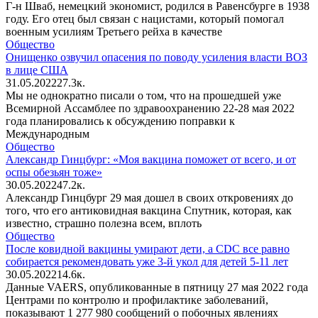
Г-н Шваб, немецкий экономист, родился в Равенсбурге в 1938
году. Его отец был связан с нацистами, который помогал
военным усилиям Третьего рейха в качестве
Общество
Онищенко озвучил опасения по поводу усиления власти ВОЗ
в лице США
31.05.2022
2
7.3к.
Мы не однократно писали о том, что на прошедшей уже
Всемирной Ассамблее по здравоохранению 22-28 мая 2022
года планировались к обсуждению поправки к
Международным
Общество
Александр Гинцбург: «Моя вакцина поможет от всего, и от
оспы обезьян тоже»
30.05.2022
4
7.2к.
Александр Гинцбург 29 мая дошел в своих откровениях до
того, что его антиковидная вакцина Спутник, которая, как
известно, страшно полезна всем, вплоть
Общество
После ковидной вакцины умирают дети, а CDC все равно
собирается рекомендовать уже 3-й укол для детей 5-11 лет
30.05.2022
1
4.6к.
Данные VAERS, опубликованные в пятницу 27 мая 2022 года
Центрами по контролю и профилактике заболеваний,
показывают 1 277 980 сообщений о побочных явлениях