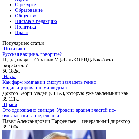
О ресурсе
Образование
Общество
Письма в редакцию
Политика
Право
Популярные статьи
Политика
Русская вакцина, говорите?
Ну да, ну да… Спутник V («Гам-КОВИД-Вак») кто
разработал?
50
182к.
Наука
Как фарм-компании смогут завладеть генно-
модифицированными людьми
Доктор Керри Мадей (США), которую уже заклеймили как
39
111к.
Право
Это однозначно скандал. Уровень вранья властей по-
булгаковски запредельный
Павел Александрович Парфентьев – генеральный директор
39
100к.