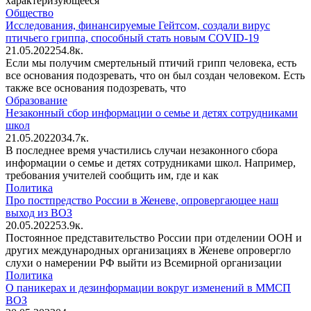
характеризующееся
Общество
Исследования, финансируемые Гейтсом, создали вирус
птичьего гриппа, способный стать новым COVID-19
21.05.2022
5
4.8к.
Если мы получим смертельный птичий грипп человека, есть
все основания подозревать, что он был создан человеком. Есть
также все основания подозревать, что
Образование
Незаконный сбор информации о семье и детях сотрудниками
школ
21.05.2022
0
34.7к.
В последнее время участились случаи незаконного сбора
информации о семье и детях сотрудниками школ. Например,
требования учителей сообщить им, где и как
Политика
Про постпредство России в Женеве, опровергающее наш
выход из ВОЗ
20.05.2022
5
3.9к.
Постоянное представительство России при отделении ООН и
других международных организациях в Женеве опровергло
слухи о намерении РФ выйти из Всемирной организации
Политика
О паникерах и дезинформации вокруг изменений в ММСП
ВОЗ