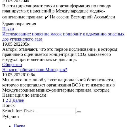
20.05.2022
0
4к.
В сети циркулируют слухи и дезинформация по поводу
планируемых изменений в Международные медико-
санитарные правила: ✔️ На сессии Всемирной Ассамблеи
Здравоохранения
Наука
Исследование: ношение масок приводит к вдыханию опасных
доз углекислого газа
19.05.2022
0
5к.
Авторы отмечают, что это первое исследование, в котором
правильно оценивается концентрация CO2 вдыхаемого
воздуха при ношении маски для лица.
Общество
На кого работает наш Минздрав?
19.05.2022
6
10.6к.
Мы много писали об угрозе национальной безопасности,
которую представляет организация ВОЗ и те изменения в
Международные медико-санитарные правила, которые
Навигация по записям
1
2
3
Далее
Поиск
Search for:
Рубрики
Наука