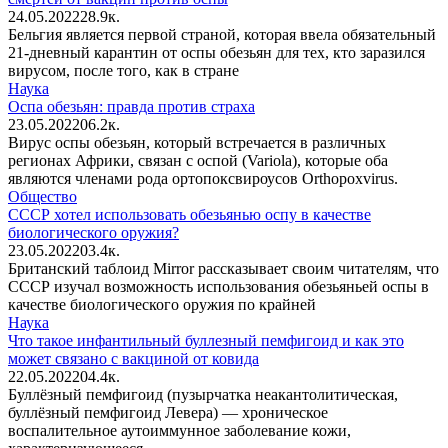
24.05.2022
2
8.9к.
Бельгия является первой страной, которая ввела обязательный
21-дневный карантин от оспы обезьян для тех, кто заразился
вирусом, после того, как в стране
Наука
Оспа обезьян: правда против страха
23.05.2022
0
6.2к.
Вирус оспы обезьян, который встречается в различных
регионах Африки, связан с оспой (Variola), которые оба
являются членами рода ортопоксвироусов Orthopoxvirus.
Общество
СССР хотел использовать обезьянью оспу в качестве
биологического оружия?
23.05.2022
0
3.4к.
Британский таблоид Mirror рассказывает своим читателям, что
СССР изучал возможность использования обезьяньей оспы в
качестве биологического оружия по крайней
Наука
Что такое инфантильный буллезный пемфигоид и как это
может связано с вакциной от ковида
22.05.2022
0
4.4к.
Буллёзный пемфигоид (пузырчатка неакантолитическая,
буллёзный пемфигоид Левера) — хроническое
воспалительное аутоиммунное заболевание кожи,