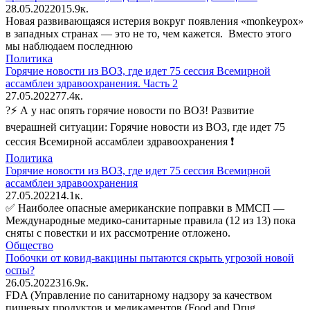
28.05.2022
0
15.9к.
Новая развивающаяся истерия вокруг появления «monkeypox»
в западных странах — это не то, чем кажется. Вместо этого
мы наблюдаем последнюю
Политика
Горячие новости из ВОЗ, где идет 75 сессия Всемирной
ассамблеи здравоохранения. Часть 2
27.05.2022
7
7.4к.
?⚡️ А у нас опять горячие новости по ВОЗ! Развитие
вчерашней ситуации: Горячие новости из ВОЗ, где идет 75
сессия Всемирной ассамблеи здравоохранения ❗️
Политика
Горячие новости из ВОЗ, где идет 75 сессия Всемирной
ассамблеи здравоохранения
27.05.2022
1
4.1к.
✅ Наиболее опасные американские поправки в ММСП —
Международные медико-санитарные правила (12 из 13) пока
сняты с повестки и их рассмотрение отложено.
Общество
Побочки от ковид-вакцины пытаются скрыть угрозой новой
оспы?
26.05.2022
3
16.9к.
FDA (Управление по санитарному надзору за качеством
пищевых продуктов и медикаментов (Food and Drug