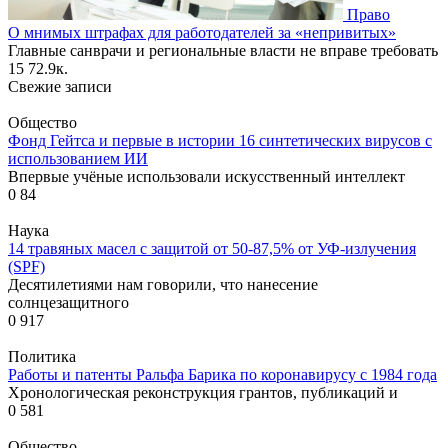
Право
О мнимых штрафах для работодателей за «непривитых»
Главные санврачи и региональные власти не вправе требовать
15
72.9к.
Свежие записи
Общество
Фонд Гейтса и первые в истории 16 синтетических вирусов с
использованием ИИ
Впервые учёные использовали искусственный интеллект
0
84
Наука
14 травяных масел с защитой от 50-87,5% от УФ-излучения
(SPF)
Десятилетиями нам говорили, что нанесение
солнцезащитного
0
917
Политика
Работы и патенты Ральфа Барика по коронавирусу с 1984 года
Хронологическая реконструкция грантов, публикаций и
0
581
Общество