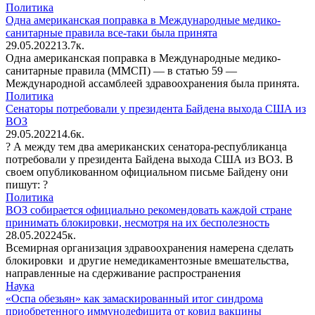
Политика
Одна американская поправка в Международные медико-
санитарные правила все-таки была принята
29.05.2022
1
3.7к.
Одна американская поправка в Международные медико-
санитарные правила (ММСП) — в статью 59 —
Международной ассамблеей здравоохранения была принята.
Политика
Сенаторы потребовали у президента Байдена выхода США из
ВОЗ
29.05.2022
1
4.6к.
? А между тем два американских сенатора-республиканца
потребовали у президента Байдена выхода США из ВОЗ. В
своем опубликованном официальном письме Байдену они
пишут: ?
Политика
ВОЗ собирается официально рекомендовать каждой стране
принимать блокировки, несмотря на их бесполезность
28.05.2022
4
5к.
Всемирная организация здравоохранения намерена сделать
блокировки и другие немедикаментозные вмешательства,
направленные на сдерживание распространения
Наука
«Оспа обезьян» как замаскированный итог синдрома
приобретенного иммунодефицита от ковид вакцины