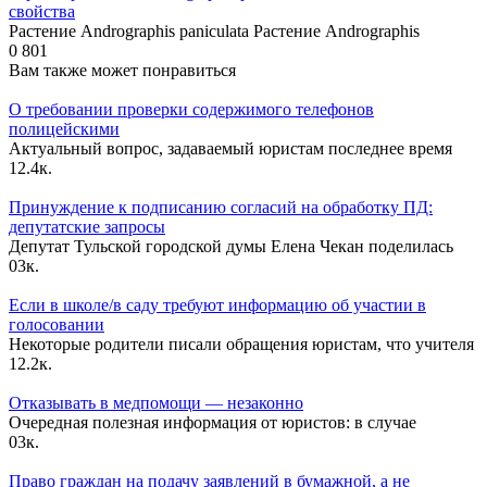
свойства
Растение Andrographis paniculata Растение Andrographis
0
801
Вам также может понравиться
О требовании проверки содержимого телефонов
полицейскими
Актуальный вопрос, задаваемый юристам последнее время
1
2.4к.
Принуждение к подписанию согласий на обработку ПД:
депутатские запросы
Депутат Тульской городской думы Елена Чекан поделилась
0
3к.
Если в школе/в саду требуют информацию об участии в
голосовании
Некоторые родители писали обращения юристам, что учителя
1
2.2к.
Отказывать в медпомощи — незаконно
Очередная полезная информация от юристов: в случае
0
3к.
Право граждан на подачу заявлений в бумажной, а не