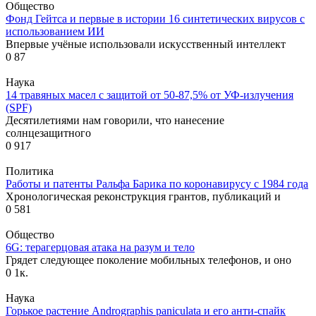
Общество
Фонд Гейтса и первые в истории 16 синтетических вирусов с
использованием ИИ
Впервые учёные использовали искусственный интеллект
0
87
Наука
14 травяных масел с защитой от 50-87,5% от УФ-излучения
(SPF)
Десятилетиями нам говорили, что нанесение
солнцезащитного
0
917
Политика
Работы и патенты Ральфа Барика по коронавирусу с 1984 года
Хронологическая реконструкция грантов, публикаций и
0
581
Общество
6G: терагерцовая атака на разум и тело
Грядет следующее поколение мобильных телефонов, и оно
0
1к.
Наука
Горькое растение Andrographis paniculata и его анти-спайк