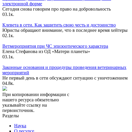
электронной форме
Сегодня снова говорим про право на добровольность
0
3.1к.
Клевета в сети. Как защитить свою честь и достоинство
Юристы обращают внимание, что в последнее время хейтеры
0
2.1к.
Ветмероприятия при ЧС эпизоотического характера
Елена Стефанова из ОД «Матери планеты»
0
3.1к.
Законные основания и процедуры проведения ветеринарных
мероприятий
Не первый день в сети обсуждают ситуацию с уничтожением
0
4.8к.
При копировании информации с
нашего ресурса обязательно
указывайте ссылку на
первоисточник.
Разделы
Наука
О ресурсе