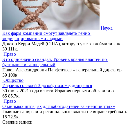
Наука
Как фарм-компании смогут завладеть генно-
модифицированными людьми
Доктор Керри Мадей (США), которую уже заклеймили как
39
111к.
Право
Это однозначно скандал. Уровень вранья властей по-
булгаковски запредельный
Павел Александрович Парфентьев – генеральный директор
39
100к.
Общество
Израиль со своей 3 дозой, похоже, доигрался
30 июля 2021 года власти Израиля первыми объявили о
65
85.7к.
Право
О мнимых штрафах для работодателей за «непривитых»
Главные санврачи и региональные власти не вправе требовать
15
72.9к.
Свежие записи