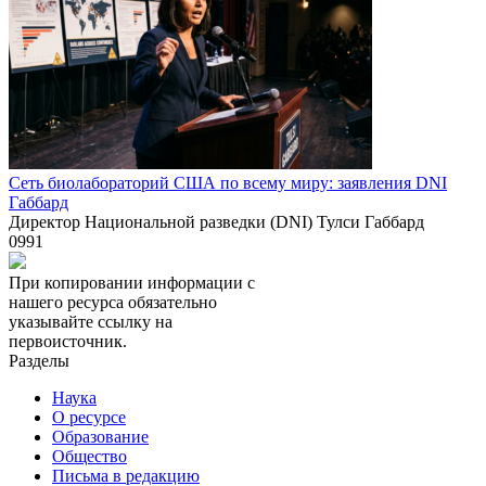
Сеть биолабораторий США по всему миру: заявления DNI
Габбард
Директор Национальной разведки (DNI) Тулси Габбард
0
991
При копировании информации с
нашего ресурса обязательно
указывайте ссылку на
первоисточник.
Разделы
Наука
О ресурсе
Образование
Общество
Письма в редакцию