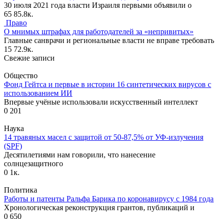
30 июля 2021 года власти Израиля первыми объявили о
65
85.8к.
Право
О мнимых штрафах для работодателей за «непривитых»
Главные санврачи и региональные власти не вправе требовать
15
72.9к.
Свежие записи
Общество
Фонд Гейтса и первые в истории 16 синтетических вирусов с
использованием ИИ
Впервые учёные использовали искусственный интеллект
0
201
Наука
14 травяных масел с защитой от 50-87,5% от УФ-излучения
(SPF)
Десятилетиями нам говорили, что нанесение
солнцезащитного
0
1к.
Политика
Работы и патенты Ральфа Барика по коронавирусу с 1984 года
Хронологическая реконструкция грантов, публикаций и
0
650