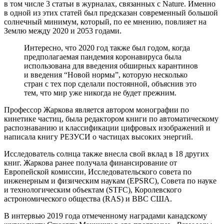
в том числе 3 статьи в журналах, связанных с Nature. Именно
в одной из этих статей был предсказан современный большой
солнечный минимум, который, по ее мнению, повлияет на
Землю между 2020 и 2053 годами.
Интересно, что 2020 год также был годом, когда
предполагаемая пандемия коронавируса была
использована для введения обширных карантинов
и введения “Новой нормы”, которую несколько
стран с тех пор сделали постоянной, объяснив это
тем, что мир уже никогда не будет прежним.
Профессор Жаркова является автором монографии по
кинетике частиц, была редактором книги по автоматическому
распознаванию и классификации цифровых изображений и
написала книгу РЕЗУСИ о частицах высоких энергий.
Исследователь солнца также внесла свой вклад в 18 других
книг. Жаркова ранее получала финансирование от
Европейской комиссии, Исследовательского совета по
инженерным и физическим наукам (EPSRC), Совета по науке
и технологическим объектам (STFC), Королевского
астрономического общества (RAS) и ВВС США.
В интервью 2019 года отмеченному наградами канадскому