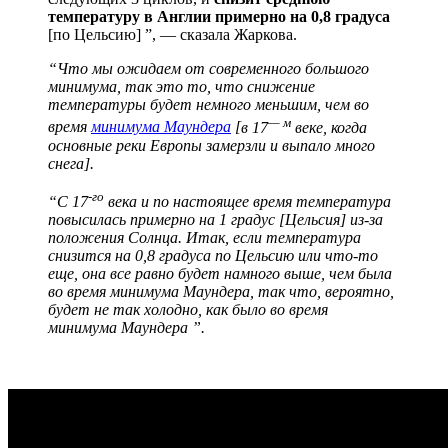
температуру в Англии примерно на 0,8 градуса
[по Цельсию] ”, — сказала Жаркова.
“Что мы ожидаем от современного большого
минимума, так это то, что снижение
температуры будет немного меньшим, чем во
— м
время
минимума Маундера
[
в 17
веке, когда
основные реки Европы замерзли и выпало много
снега].
-го
“С 17
века и по настоящее время температура
повысилась примерно на 1 градус [Цельсия] из-за
положения Солнца. Итак, если температура
снизится на 0,8 градуса по Цельсию или что-то
еще, она все равно будет намного выше, чем была
во время минимума Маундера, так что, вероятно,
будет не так холодно, как было во время
минимума Маундера ”.