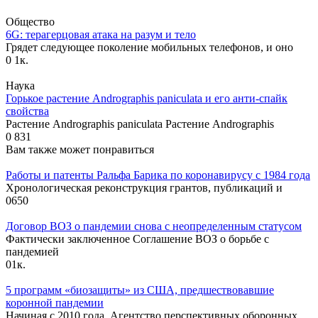
Общество
6G: терагерцовая атака на разум и тело
Грядет следующее поколение мобильных телефонов, и оно
0
1к.
Наука
Горькое растение Andrographis paniculata и его анти-спайк
свойства
Растение Andrographis paniculata Растение Andrographis
0
831
Вам также может понравиться
Работы и патенты Ральфа Барика по коронавирусу с 1984 года
Хронологическая реконструкция грантов, публикаций и
0
650
Договор ВОЗ о пандемии снова с неопределенным статусом
Фактически заключенное Соглашение ВОЗ о борьбе с
пандемией
0
1к.
5 программ «биозащиты» из США, предшествовавшие
коронной пандемии
Начиная с 2010 года, Агентство перспективных оборонных