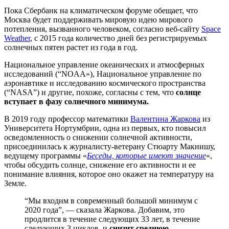
Пока Сбербанк на климатическом форуме обещает, что
Москва будет поддерживать мировую идею мирового
потепления, вызванного человеком, согласно веб-сайту
Space
Weather
, с 2015 года количество дней без регистрируемых
солнечных пятен растет из года в год.
Национальное управление океанических и атмосферных
исследований (“NOAA»), Национальное управление по
аэронавтике и исследованию космического пространства
(“NASA”) и другие, похоже, согласны с тем, что
солнце
вступает в фазу солнечного минимума.
В 2019 году профессор математики
Валентина Жаркова
из
Университета Нортумбрии, одна из первых, кто повысил
осведомленность о снижении солнечной активности,
присоединилась к журналисту-ветерану Стюарту Макнишу,
ведущему программы «
Беседы, которые имеют значение
«,
чтобы обсудить солнце, снижение его активности и ее
понимание влияния, которое оно окажет на температуру на
Земле.
“Мы входим в современный большой минимум с
2020 года”, — сказала Жаркова. Добавим, это
продлится в течение следующих 33 лет, в течение
следующих 3 циклов, и
снизит среднюю