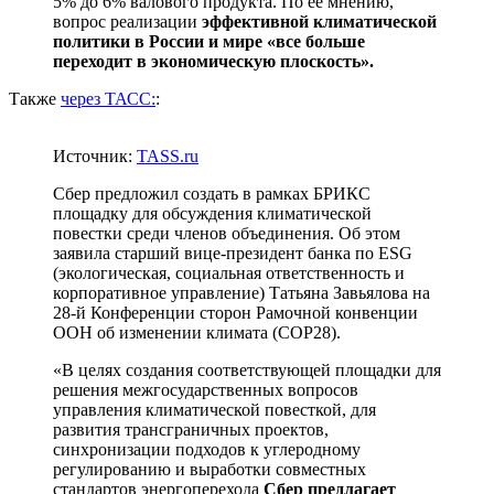
5% до 6% валового продукта. По ее мнению,
вопрос реализации
эффективной климатической
политики в России и мире «все больше
переходит в экономическую плоскость».
Также
через ТАСС:
:
Источник:
TASS.ru
Сбер предложил создать в рамках БРИКС
площадку для обсуждения климатической
повестки среди членов объединения. Об этом
заявила старший вице-президент банка по ESG
(экологическая, социальная ответственность и
корпоративное управление) Татьяна Завьялова на
28-й Конференции сторон Рамочной конвенции
ООН об изменении климата (COP28).
«В целях создания соответствующей площадки для
решения межгосударственных вопросов
управления климатической повесткой, для
развития трансграничных проектов,
синхронизации подходов к углеродному
регулированию и выработки совместных
стандартов энергоперехода
Сбер предлагает