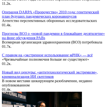
1
1.2к.
Операция DARPA «Пророчество» 2010 года: генетический
план будущих пандемических коронавирусов
Агентство перспективных оборонных исследовательских
0
1.4к.
Прогнозы ВОЗ о «новой пандемии в ближайшее десятилетие»
на фоне обсуждения PABs
Всемирная организация здравоохранения (ВОЗ) потребовала
0
1.7к.
С правом на «экстренное использование мРНК» — всё
«Чрезвычайные полномочия больше не существуют»
0
1.2к.
Новый вид цензуры: «антитехнологический экстремизм»,
криминализация ИИ скептиков
В новом местами шокирующем разоблачении, недавно
опубликованном
0
1.4к.