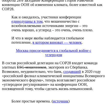
обороты 28-е заседание Конференции сторон Рамочной
конвенции ООН об изменении климата, более известной как
COP28.
Как и ожидалось, участники конференции
единодушны в том
, что мошенничество с
возобновляемыми источниками энергии – это
очень хорошо, а углерод – это очень, очень плохо.
И что в мире якобы наблюдается глобальное
потепление,
в котором виноват — человек
.
Москва присоединяется к глобальной войне с
углеродом
В состав российской делегации на COP28 входит команда
элитных
ESG-мошенников
, экогероев из Сбербанка.
Возможно, неудивительно, что банк,
создавший
в 2020 году
«российский филиал климатической инициативы Всемирного
экономического форума», теперь возглавляет российское
«углеродное регулирование» на конференции ООН,
посвященной тому, чтобы сделать жизнь невыносимой.
Более простые времена. (
источник
)