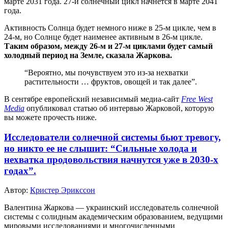
марте 2031 года. 27-й солнечный цикл начнется в марте 2041
года.
Активность Солнца будет немного ниже в 25-м цикле, чем в
24-м, но Солнце будет наименее активным в 26-м цикле.
Таким образом, между 26-м и 27-м циклами будет самый
холодный период на Земле, сказала Жаркова.
“Вероятно, мы почувствуем это из-за нехватки
растительности … фруктов, овощей и так далее”.
В сентябре европейский независимый медиа-сайт
Free West
Media
опубликовал статью об интервью Жарковой, которую
вы можете прочесть ниже.
Исследователи солнечной системы бьют тревогу,
но никто ее не слышит: “Сильные холода и
нехватка продовольствия начнутся уже в 2030-х
годах”.
Автор:
Кристер Эрикссон
Валентина Жаркова — украинский исследователь солнечной
системы с солидным академическим образованием, ведущими
мировыми исследованиями и многочисленными