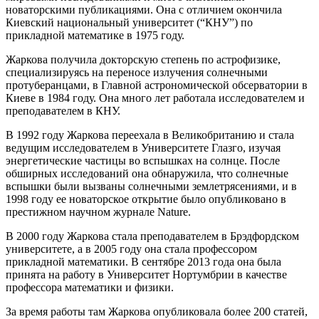
новаторскими публикациями. Она с отличием окончила
Киевский национальный университет (“КНУ”) по
прикладной математике в 1975 году.
Жаркова получила докторскую степень по астрофизике,
специализируясь на переносе излучения солнечными
протуберанцами, в Главной астрономической обсерватории в
Киеве в 1984 году. Она много лет работала исследователем и
преподавателем в КНУ.
В 1992 году Жаркова переехала в Великобританию и стала
ведущим исследователем в Университете Глазго, изучая
энергетические частицы во вспышках на солнце. После
обширных исследований она обнаружила, что солнечные
вспышки были вызваны солнечными землетрясениями, и в
1998 году ее новаторское открытие было опубликовано в
престижном научном журнале Nature.
В 2000 году Жаркова стала преподавателем в Брэдфордском
университете, а в 2005 году она стала профессором
прикладной математики. В сентябре 2013 года она была
принята на работу в Университет Нортумбрии в качестве
профессора математики и физики.
За время работы там Жаркова опубликовала более 200 статей,