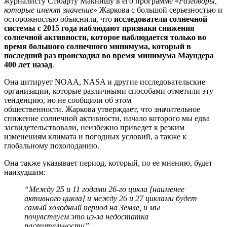
журналисту Стюарту Макнишу в его программе «
Разговоры,
которые имеют значение
» Жаркова с большой серьезностью и
осторожностью объяснила, что
исследователи солнечной
системы с 2015 года наблюдают признаки снижения
солнечной активности, которое наблюдается только во
время большого солнечного минимума, который в
последний раз происходил во время минимума Маундера
400 лет назад
.
Она цитирует NOAA, NASA и другие исследовательские
организации, которые различными способами отметили эту
тенденцию, но не сообщили об этом
общественности. Жаркова утверждает, что значительное
снижение солнечной активности, начало которого мы едва
засвидетельствовали, неизбежно приведет к резким
изменениям климата и погодных условий, а также к
глобальному похолоданию.
Она также указывает период, который, по ее мнению, будет
наихудшим:
“Между 25 и 11 годами 26-го цикла [наименее
активного цикла] и между 26 и 27 циклами будет
самый холодный период на Земле, и мы
почувствуем это из-за недостатка
растительности”.