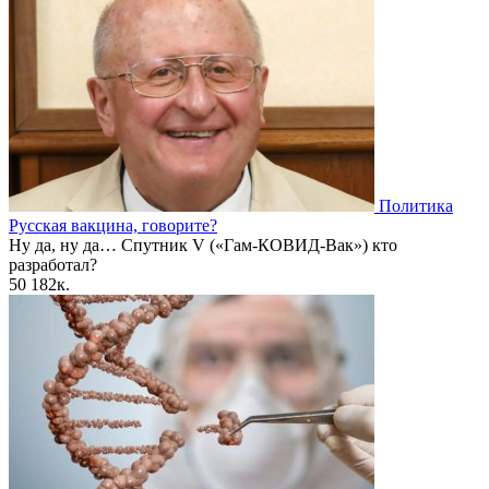
Политика
Русская вакцина, говорите?
Ну да, ну да… Спутник V («Гам-КОВИД-Вак») кто
разработал?
50
182к.