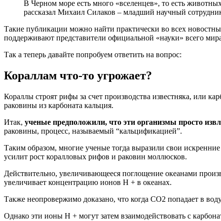
В Черном море есть много «вселенцев», то есть животны
рассказал Михаил Силаков – младший научный сотруд
Такие публикации можно найти практически во всех новостных
поддерживают представители официальной «науки» всего мира
Так а теперь давайте попробуем ответить на вопрос:
Кораллам что-то угрожает?
Кораллы строят рифы за счет производства известняка, или ка
раковины из карбоната кальция.
Итак,
ученые предположили, что эти организмы просто из
раковины, процесс, называемый “кальцификацией”.
Таким образом, многие ученые тогда выразили свои искренние
усилит рост коралловых рифов и раковин моллюсков.
Действительно, увеличивающееся поглощение океанами произв
увеличивает концентрацию ионов H + в океанах.
Также неопровержимо доказано, что когда CO2 попадает в воду
Однако эти ионы H + могут затем взаимодействовать с карбон