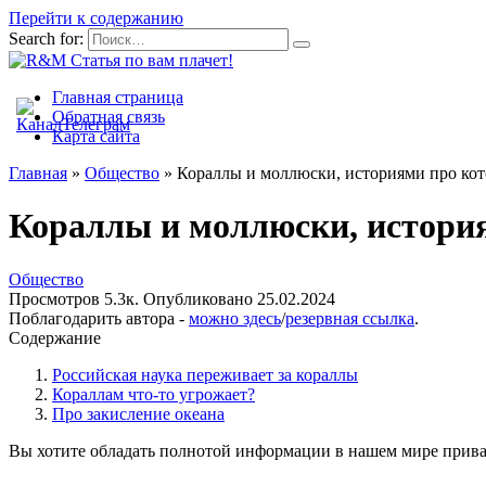
Перейти к содержанию
Search for:
Главная страница
Обратная связь
Карта сайта
Главная
»
Общество
»
Кораллы и моллюски, историями про кот
Кораллы и моллюски, история
Общество
Просмотров
5.3к.
Опубликовано
25.02.2024
Поблагодарить автора -
можно здесь
/
резервная ссылка
.
Содержание
Российская наука переживает за кораллы
Кораллам что-то угрожает?
Про закисление океана
Вы хотите обладать полнотой информации в нашем мире прива