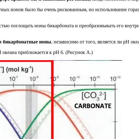
тных ионов было бы очень рискованным, но использование гора
остью поглощать ионы бикарбоната и преобразовывать его внутр
 в бикарбонатные ионы
, независимо от того, является ли pH о
 океана приближается к pH 6. (Рисунок A.)