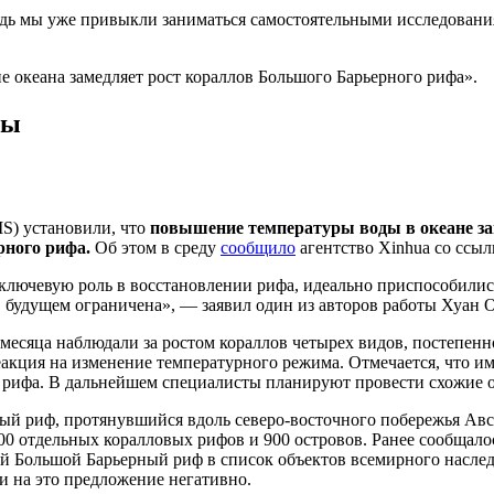
 ведь мы уже привыкли заниматься самостоятельными исследован
ие океана замедляет рост кораллов Большого Барьерного рифа».
лы
S) установили, что
повышение температуры воды в океане зам
рного рифа.
Об этом в среду
сообщило
агентство Xinhua со ссыл
ключевую роль в восстановлении рифа, идеально приспособили
 будущем ограничена», — заявил один из авторов работы Хуан 
месяца наблюдали за ростом кораллов четырех видов, постепенн
реакция на изменение температурного режима. Отмечается, что и
рифа. В дальнейшем специалисты планируют провести схожие оп
й риф, протянувшийся вдоль северо-восточного побережья Авст
 900 отдельных коралловых рифов и 900 островов. Ранее сообщал
ольшой Барьерный риф в список объектов всемирного наследия
и на это предложение негативно.