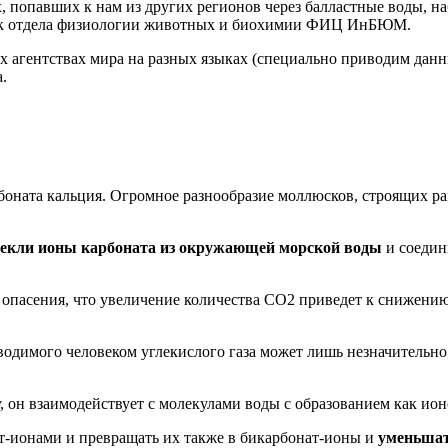
х, попавших к нам из других регионов через балластные воды, н
ник отдела физиологии животных и биохимии ФИЦ ИнБЮМ.
 агентствах мира на разных языках (специально приводим данны
.
рбоната кальция. Огромное разнообразие моллюсков, строящих ра
влекли ионы карбоната из окружающей морской воды
и соедин
 опасения, что увеличение количества CO2 приведет к снижению
одимого человеком углекислого газа может лишь незначительно
, он взаимодействует с молекулами воды с образованием как ион
ат-ионами и превращать их также в бикарбонат-ионы и
уменьшат