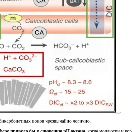
 бикарбонатных ионов чрезвычайно логично.
сфере привело бы к снижению pH океана
, когда моллюски и ко