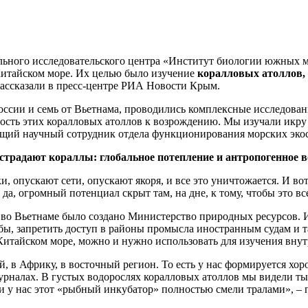
льного исследовательского центра «Институт биологии южных
итайском море. Их целью было изучение
коралловых атоллов, 
рассказали в пресс-центре РИА Новости Крым.
России и семь от Вьетнама, проводились комплексные исследова
ность этих коралловых атоллов к возрождению. Мы изучали икру
 ведущий научный сотрудник отдела функционирования морских
страдают кораллы: глобальное потепление и антропогенное в
и, опускают сети, опускают якоря, и все это уничтожается. И вот
, да, огромный потенциал скрыт там, на дне, к тому, чтобы это в
 во Вьетнаме было создано Министерство природных ресурсов. И
ы, запретить доступ в районы промысла иностранным судам и т
Китайском море, можно и нужно использовать для изучения вну
, в Африку, в восточный регион. То есть у нас формируется хо
рналах. В густых водорослях коралловых атоллов мы видели ты
, и у нас этот «рыбный инкубатор» полностью смели тралами», 