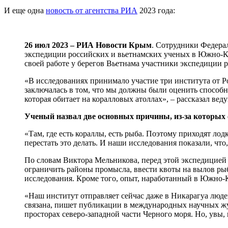
И еще одна
новость от агентства РИА
2023 года:
26 июл 2023 – РИА Новости Крым
. Сотрудники Федера
экспедиции российских и вьетнамских ученых в Южно-К
своей работе у берегов Вьетнама участники экспедиции 
«В исследованиях принимало участие три института от 
заключалась в том, что мы должны были оценить способ
которая обитает на коралловых атоллах», – рассказал
Ученый назвал две основных причины, из-за которых 
«Там, где есть кораллы, есть рыба. Поэтому приходят лодк
перестать это делать. И наши исследования показали, что
По словам Виктора Мельникова, перед этой экспедицией
ограничить районы промысла, ввести квоты на вылов рыб
исследования. Кроме того, опыт, наработанный в Южно-
«Наш институт отправляет сейчас даже в Никарагуа людей
связана, пишет публикации в международных научных жу
просторах северо-западной части Черного моря. Но, увы