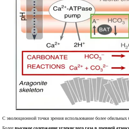
С эволюционной точки зрения использование более обильных
Более
высокое содержание углекислого газа в древней атмо