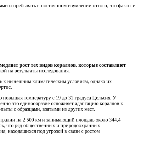
иями и пребывать в постоянном изумлении оттого, что факты и
едляет рост тех видов кораллов, которые составляют
кой на результаты исследования.
сь к нынешним климатическим условиям, однако их
Ортис.
о повышая температуру с 19 до 31 градуса Цельсия. У
менно это единообразие осложняет адаптацию кораллов к
ыты с образцами, взятыми из других мест.
ралии на 2 500 км и занимающий площадь около 344,4
ось, что ряд общественных и природоохранных
, находящихся под угрозой в связи с ростом