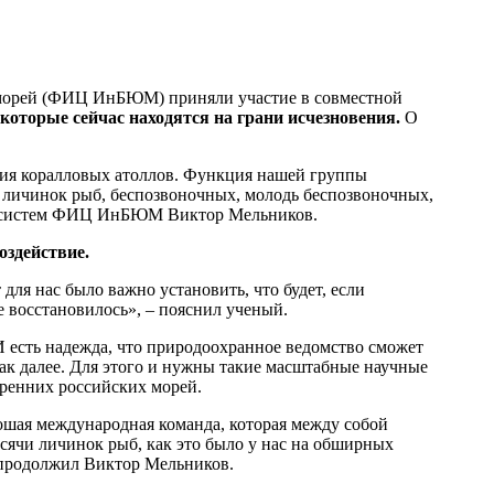
 морей (ФИЦ ИнБЮМ) приняли участие в совместной
которые сейчас находятся на грани исчезновения.
О
ния коралловых атоллов. Функция нашей группы
 личинок рыб, беспозвоночных, молодь беспозвоночных,
 экосистем ФИЦ ИнБЮМ Виктор Мельников.
оздействие.
 для нас было важно установить, что будет, если
се восстановилось», – пояснил ученый.
 есть надежда, что природоохранное ведомство сможет
ак далее. Для этого и нужны такие масштабные научные
тренних российских морей.
рошая международная команда, которая между собой
сячи личинок рыб, как это было у нас на обширных
– продолжил Виктор Мельников.