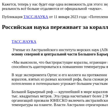
Кажется, теперь у нас будет еще одна возможность для этого:
реальность всё больше отдаляются от официальной «науки».
Публикация
ТАСС.НАУКА
от 11 января 2023 года: «Потеплен
Российская наука переживает за корал
ТАСС.НАУКА
Ученые из Австралийского института морских наук (AIM
основу северной и центральной части Большого Барье
«Мы выяснили, что быстрорастущие кораллы, играющие 
способность адаптироваться к повышению температуры в
В ходе эксперимента Ортис и его коллеги на протяжении 
кораллов, взятых из разных колоний рифа, была схожая 
потеплению и потенциально угрожает большим участкам 
Большой Барьерный риф — крупнейший в мире коралловы
тыс. квадратных метров. Эта гряда насчитывает более 2
организаций призвали ЮНЕСКО включить австралийский Б
температуры на планете. Власти Австралии отреагировал