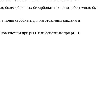
здо более обильных бикарбонатных ионов обеспечило бы
и в ионы карбоната для изготовления раковин и
кеанов кислым при pH 6 или основным при pH 9.