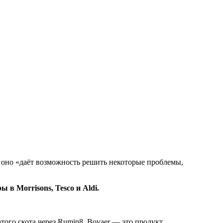
то оно «даёт возможность решить некоторые проблемы,
 в Morrisons, Tesco и Aldi.
того скота через Rumin8. Bovaer — это продукт,