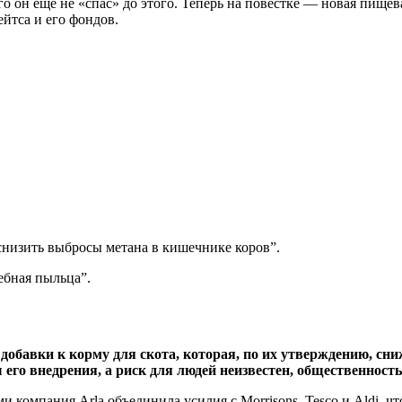
го он еще не «спас» до этого. Теперь на повестке — новая пище
йтса и его фондов.
снизить выбросы метана в кишечнике коров”.
ебная пыльца”.
обавки к корму для скота, которая, по их утверждению, сни
его внедрения, а риск для людей неизвестен, общественност
 компания Arla объединила усилия с Morrisons, Tesco и Aldi, ч