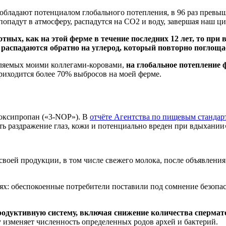
а обладают потенциалом глобального потепления, в 96 раз прев
попадут в атмосферу, распадутся на CO2 и воду, завершая наш ци
отных, как на этой ферме в течение последних 12 лет, то при
распадаются обратно на углерод, который повторно поглоща
еляемых моими коллегами-коровами,
на глобальное потепление
приходится более 70% выбросов на моей ферме.
ооксипропан («3-NOP»). В
отчёте Агентства по пищевым стандар
ть раздражение глаз, кожи и потенциально вреден при вдыхании
 своей продукции, в том числе свежего молока, после объявлен
ях: обеспокоенные потребители поставили под сомнение безопас
родуктивную систему, включая снижение количества спермат
 изменяет численность определенных родов архей и бактерий.