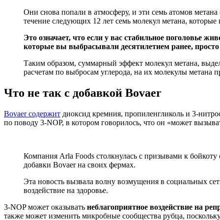
Они снова попали в атмосферу, и эти семь атомов метан
течение следующих 12 лет семь молекул метана, которые 
Это означает, что если у вас стабильное поголовье жив
которые вы выбрасывали десятилетием ранее, просто 
Таким образом, суммарный эффект молекул метана, выд
расчетам по выбросам углерода, на их молекулы метана 
Что не так с добавкой Bovaer
Bovaer содержит
диоксид кремния, пропиленгликоль и 3-нитр
по поводу 3-NOP, в котором говорилось, что он «может вызыва
Компания Arla Foods столкнулась с призывами к бойкоту
добавки Bovaer на своих фермах.
Эта новость вызвала волну возмущения в социальных сет
воздействие на здоровье.
3-NOP может оказывать
неблагоприятное воздействие на реп
также может изменить микробные сообщества рубца, поскольку