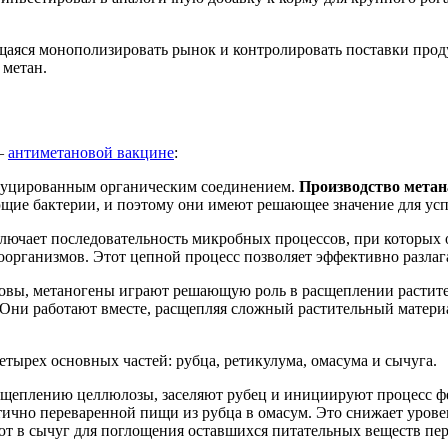
ющаяся монополизировать рынок и контролировать поставки про
 метан.
 —
антиметановой вакцине
:
едуцированным органическим соединением.
Производство метан
ющие бактерии, и поэтому они имеют решающее значение для усп
ключает последовательность микробных процессов, при которых 
оорганизмов. Этот цепной процесс позволяет эффективно разлаг
овы, метаногены играют решающую роль в расщеплении растите
 Они работают вместе, расщепляя сложный растительный матери
ырех основных частей: рубца, ретикулума, омасума и сычуга.
щеплению целлюлозы, заселяют рубец и инициируют процесс ф
ично переваренной пищи из рубца в омасум. Это снижает уров
т в сычуг для поглощения оставшихся питательных веществ пер