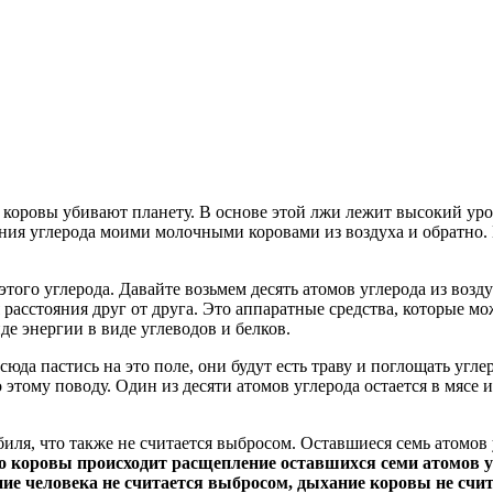
о коровы убивают планету. В основе этой лжи лежит высокий уро
ния углерода моими молочными коровами из воздуха и обратно. 
этого углерода. Давайте возьмем десять атомов углерода из воз
 расстояния друг от друга. Это аппаратные средства, которые м
де энергии в виде углеводов и белков.
сюда пастись на это поле, они будут есть траву и поглощать углер
 этому поводу. Один из десяти атомов углерода остается в мясе 
иля, что также не считается выбросом. Оставшиеся семь атомов
 коровы происходит расщепление оставшихся семи атомов у
ие человека не считается выбросом, дыхание коровы не счи