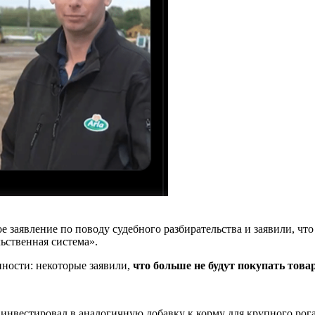
ое заявление по поводу судебного разбирательства и заявили, ч
льственная система».
ности: некоторые заявили,
что больше не будут покупать товары
 а инвестировал в аналогичную добавку к корму для крупного рога