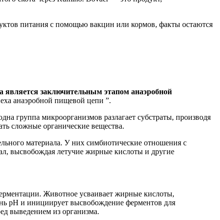
дуктов питания с помощью вакцин или кормов, факты остаются
а является заключительным этапом анаэробной
еха анаэробной пищевой цепи ”.
одна группа микроорганизмов разлагает субстраты, производя
ать сложные органические вещества.
льного материала. У них симбиотические отношения с
ал, высвобождая летучие жирные кислоты и другие
ерментации. Животное усваивает жирные кислоты,
ень pH и инициирует высвобождение ферментов для
ед выведением из организма.