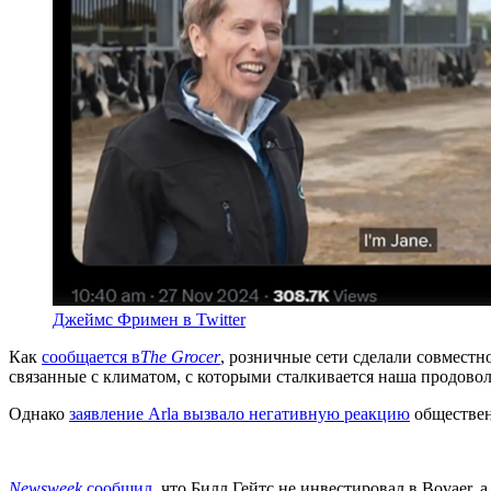
Джеймс Фримен в Twitter
Как
сообщается в
The Grocer
, розничные сети сделали совместн
связанные с климатом, с которыми сталкивается наша продово
Однако
заявление Arla вызвало негативную реакцию
обществен
Newsweek
сообщил
, что Билл Гейтс не инвестировал в Bovaer,