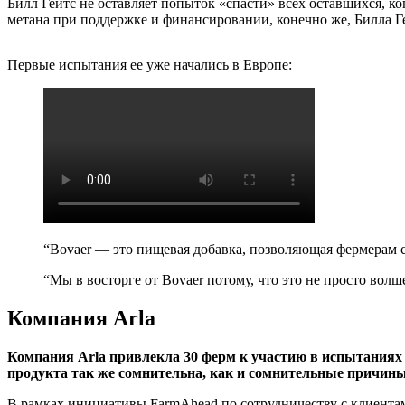
Билл Гейтс не оставляет попыток «спасти» всех оставшихся, ко
метана при поддержке и финансировании, конечно же, Билла Ге
Первые испытания ее уже начались в Европе:
“Bovaer — это пищевая добавка, позволяющая фермерам 
“Мы в восторге от Bovaer потому, что это не просто волш
Компания Arla
Компания Arla привлекла 30 ферм к участию в испытаниях д
продукта так же сомнительна, как и сомнительные причины 
В рамках инициативы FarmAhead по сотрудничеству с клиентами