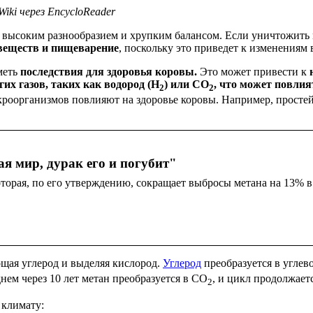
Wiki через EncycloReader
ся высоким разнообразием и хрупким балансом. Если уничтожить
 веществ и пищеварение
, поскольку это приведет к изменениям
меть
последствия для здоровья коровы.
Это может привести к
их газов, таких как водород (H
) или CO
, что может повли
2
2
роорганизмов повлияют на здоровье коровы. Например, простей
ая мир, дурак его и погубит"
торая, по его утверждению, сокращает выбросы метана на 13% в 
ощая углерод и выделяя кислород.
Углерод
преобразуется в углево
днем через 10 лет метан преобразуется в CO
, и цикл продолжаетс
2
 климату: