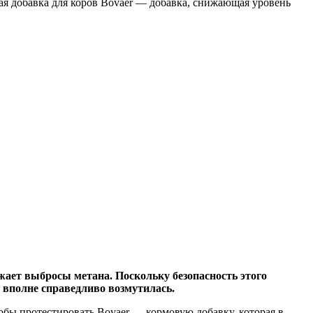
вая добавка для коров Bovaer — добавка, снижающая уровень
жает выбросы метана. Поскольку безопасность этого
ь вполне справедливо возмутилась.
тобы протестировать Bovaer — кормовую добавку, которая в