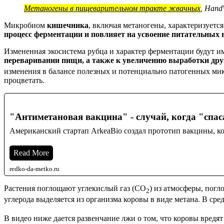
Метаногены в пищеварительном тракте жвачных
, Hand
Микробиом
кишечника
, включая метаногены, характеризует
процесс ферментации и повлияет на усвоение питательных
Измененная экосистема рубца и характер ферментации будут и
переваривании пищи, а также к увеличению выработки друг
изменения в балансе полезных и потенциально патогенных мик
процветать.
"Антиметановая вакцина" - случай, когда "спас
Американский стартап ArkeaBio создал прототип вакцины, ко
Read More
redko-da-metko.ru
Растения поглощают углекислый газ (CO
) из атмосферы, погл
2
углерода выделяется из организма коровы в виде метана. В сре
В видео ниже дается развенчание лжи о том, что коровы вредят