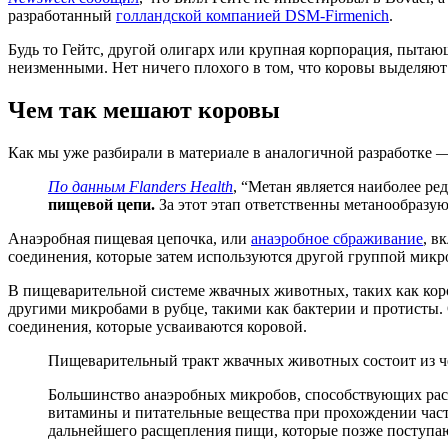
разработанный
голландской компанией DSM-Firmenich
.
Будь то Гейтс, другой олигарх или крупная корпорация, пыта
неизменными. Нет ничего плохого в том, что коровы выделяют
Чем так мешают коровы
Как мы уже разбирали в материале в аналогичной разработке
По данным Flanders Health
, “Метан является наиболее р
пищевой цепи.
За этот этап ответственны метанообразу
Анаэробная пищевая цепочка, или
анаэробное сбраживание
, в
соединения, которые затем используются другой группой микр
В пищеварительной системе жвачных животных, таких как кор
другими микробами в рубце, такими как бактерии и протисты.
соединения, которые усваиваются коровой.
Пищеварительный тракт жвачных животных состоит из чет
Большинство анаэробных микробов, способствующих рас
витамины и питательные вещества при прохождении част
дальнейшего расщепления пищи, которые позже поступаю