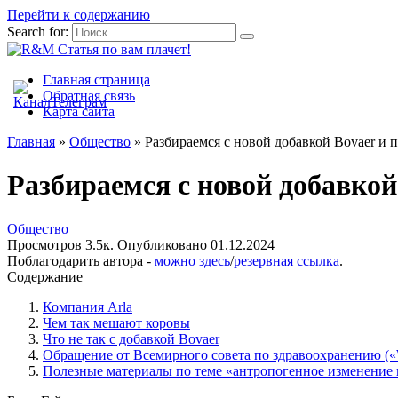
Перейти к содержанию
Search for:
Главная страница
Обратная связь
Карта сайта
Главная
»
Общество
»
Разбираемся с новой добавкой Bovaer и 
Разбираемся с новой добавкой
Общество
Просмотров
3.5к.
Опубликовано
01.12.2024
Поблагодарить автора -
можно здесь
/
резервная ссылка
.
Содержание
Компания Arla
Чем так мешают коровы
Что не так с добавкой Bovaer
Обращение от Всемирного совета по здравоохранению 
Полезные материалы по теме «антропогенное изменение