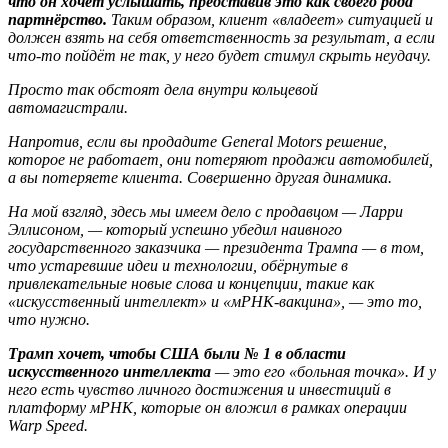
что он хочет услышать, представив это как своего рода
партнёрство.
Таким образом, клиент «владеет» ситуацией и
должен взять на себя ответственность за результат, а если
что-то пойдёт не так, у него будет стимул скрыть неудачу.
Просто так обстоят дела внутри кольцевой
автомагистрали.
Напротив, если вы продадите General Motors решение,
которое не работает, они потеряют продажи автомобилей,
а вы потеряете клиента. Совершенно другая динамика.
На мой взгляд, здесь мы имеем дело с продавцом — Ларри
Эллисоном, — который успешно убедил наивного
государственного заказчика — президента Трампа — в том,
что устаревшие идеи и технологии, обёрнутые в
привлекательные новые слова и концепции, такие как
«искусственный интеллект» и «мРНК-вакцина», — это то,
что нужно.
Трамп хочет, чтобы США были № 1 в области
искусственного интеллекта
— это его «больная точка». И у
него есть чувство личного достижения и инвестиций в
платформу мРНК, которые он вложил в рамках операции
Warp Speed.