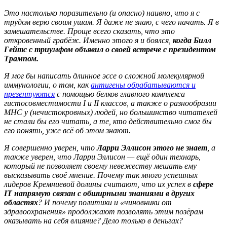
Это настолько поразительно (и опасно) наивно, что я с
трудом верю своим ушам. Я даже не знаю, с чего начать. Я в
замешательстве. Проще всего сказать, что это
откровенный грабёж. Именно этого я и боялся,
когда Билл
Гейтс с триумфом объявил о своей встрече с президентом
Трампом.
Я мог бы написать длинное эссе о сложной молекулярной
иммунологии, о том, как
антигены обрабатываются и
презентуются
с помощью белков главного комплекса
гистосовместимости I и II классов, а также о разнообразии
MHC у (нечистокровных) людей, но большинство читателей
не стали бы его читать, а те, кто действительно смог бы
его понять, уже всё об этом знают.
Я совершенно уверен, что
Ларри Эллисон этого не знает
, а
также уверен, что Ларри Эллисон — ещё один технарь,
который не позволяет своему невежеству мешать ему
высказывать своё мнение. Почему так много успешных
лидеров Кремниевой долины считают, что их успех в
сфере
IT напрямую связан с обширными знаниями в других
областях
? И почему политики и «чиновники от
здравоохранения» продолжают позволять этим позёрам
оказывать на себя влияние? Дело только в деньгах?