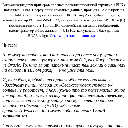
Визуализация двух примеров прогнозирования вторичной структуры РНК с
помощью UFold. Сверху вниз: исходные данные, прогноз UFold и прогноз
E2Efold. Две последовательности РНК: (
A
) вид Aspergillus fumigatus,
идентификатор РНК — GSP-41122, как указано в базе данных SRPDB. и (
B
)
последовательность 16S рРНК подсемейства альфапротеобактерий,
идентификатор в базе данных — U13162, как указано в базе данных
RNAStralign.
Ссылка для цитирования здесь
.
Читаем:
Я не могу поверить, что нам так скоро после инаугурации
скармливают эту шумиху от таких людей, как Ларри Эллисон
из Oracle. То, что этот парень читает нам лекции о вакцинах
на основе мРНК от рака, — это уже слишком.
И, очевидно, предыдущая пропагандистская отсылка к
«Звёздному пути» (операция «Сверхсветовая скорость»)
больше не работает, и нам нужно что-то более масштабное
и мощное. Что-то ещё из научно-фантастического
телешоу
,
что вызывает ещё одну модную тему — «неопознанные
летающие объекты» (НЛО). «Звёздные
врата». Идеально. Что могло пойти не так?
Гений
маркетинга.
От всего этого у меня немного подступает к горлу тошнота.