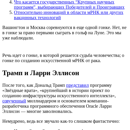
Что касается государственных “Крупных научных
программ”, выбирающих Победителей и Проигравших
Относительно инноваций в области мРНК или других
вакцинных технологий
Вашингтон и Москва соревнуются в еще одной гонке. Нет, не
в гонке за право первыми сыграть в гольф на Луне. Это мы
уже наблюдали.
Речь идет о гонке, в которой решается судьба человечества; о
гонке по созданию искусственной мРНК от рака.
Трамп и Ларри Эллисон
После того, как Дональд Трамп
представил
программу
«Звёздные врата», «крупнейший в истории проект по
созданию инфраструктуры искусственного интеллекта»,
озвученный
миллиардером и основателем компании-
разработчика программного обеспечения Oracle Ларри
Эллисон — многие заволновались.
Немудрено, ведь все звучало как-то слишком фантастично: