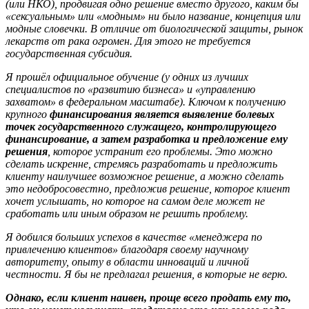
(или НКО), продвигая одно решение вместо другого, каким бы
«сексуальным» или «модным» ни было название, концепция или
модные словечки. В отличие от биологической защиты, рынок
лекарств от рака огромен. Для этого не требуется
государственная субсидия.
Я прошёл официальное обучение (у одних из лучших
специалистов по «развитию бизнеса» и «управлению
захватом» в федеральном масштабе). Ключом к получению
крупного
финансирования является выявление болевых
точек государственного служащего, контролирующего
финансирование, а затем разработка и предложение ему
решения
, которое устранит его проблемы. Это можно
сделать искренне, стремясь разработать и предложить
клиенту наилучшее возможное решение, а можно сделать
это недобросовестно, предложив решение, которое клиент
хочет услышать, но которое на самом деле может не
сработать или иным образом не решить проблему.
Я добился больших успехов в качестве «менеджера по
привлечению клиентов» благодаря своему научному
авторитету, опыту в области инноваций и личной
честности. Я бы не предлагал решения, в которые не верю.
Однако, если клиент наивен, проще всего продать ему то,