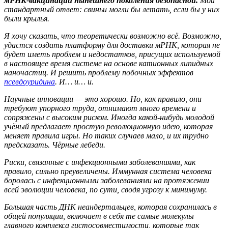
мРНК-вакцинации нынешнего поколения безопасной.
Мой
стандартный ответ: свиньи могли бы летать, если бы у них
были крылья.
Я хочу сказать, что теоретически возможно всё. Возможно,
удастся создать платформу для доставки мРНК, которая не
будет иметь проблем и недостатков, присущих используемой
в настоящее время системе на основе катионных липидных
наночастиц. И решить проблему побочных эффектов
псевдоуридина
. И… и… и.
Научные инновации — это хорошо. Но, как правило, они
требуют упорного труда, отнимают много времени и
сопряжены с высоким риском. Иногда какой-нибудь молодой
учёный предлагает простую революционную идею, которая
меняет правила игры. Но таких случаев мало, и их трудно
предсказать. Чёрные лебеди.
Риски, связанные с инфекционными заболеваниями, как
правило, сильно преувеличены. Иммунная система человека
боролась с инфекционными заболеваниями на протяжении
всей эволюции человека, по сути, сводя угрозу к минимуму.
Большая часть ДНК неандертальцев, которая сохранилась в
общей популяции, включает в себя те самые молекулы
главного комплекса гистосовместимости, которые так