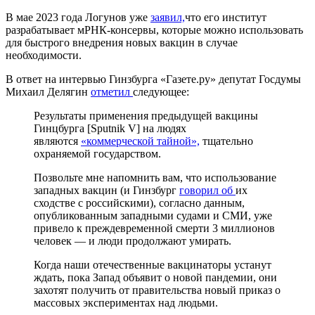
В мае 2023 года Логунов уже
заявил,
что его институт
разрабатывает мРНК-консервы, которые можно использовать
для быстрого внедрения новых вакцин в случае
необходимости.
В ответ на интервью Гинзбурга «Газете.ру» депутат Госдумы
Михаил Делягин
отметил
следующее:
Результаты применения предыдущей вакцины
Гинцбурга [Sputnik V] на людях
являются
«коммерческой тайной»,
тщательно
охраняемой государством.
Позвольте мне напомнить вам, что использование
западных вакцин (и Гинзбург
говорил об
их
сходстве с российскими), согласно данным,
опубликованным западными судами и СМИ, уже
привело к преждевременной смерти 3 миллионов
человек — и люди продолжают умирать.
Когда наши отечественные вакцинаторы устанут
ждать, пока Запад объявит о новой пандемии, они
захотят получить от правительства новый приказ о
массовых экспериментах над людьми.