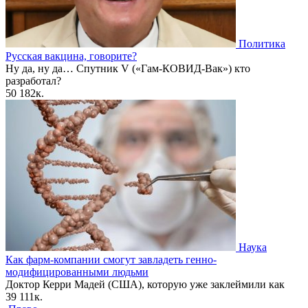
Политика
Русская вакцина, говорите?
Ну да, ну да… Спутник V («Гам-КОВИД-Вак») кто
разработал?
50
182к.
Наука
Как фарм-компании смогут завладеть генно-
модифицированными людьми
Доктор Керри Мадей (США), которую уже заклеймили как
39
111к.