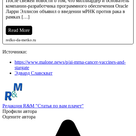
После свежей новости о том, что миллиардер и основатель
компании-разработчика программного обеспечения Oracle
Ларри Эллисон объявил о введении мРНК против рака в
рамках […]
Read More
redko-da-metko.ru
Источники:
https://www.malone.news/p/ai-mrna-cancer-vaccines-and-
stargate
Эдвард Славскват
Редакция R&M "Статья по вам плачет"
Профили автора
Оцените автора