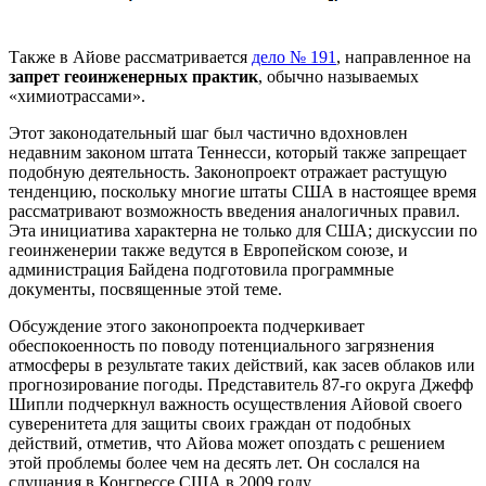
Также в Айове рассматривается
дело № 191
, направленное на
запрет геоинженерных практик
, обычно называемых
«химиотрассами».
Этот законодательный шаг был частично вдохновлен
недавним законом штата Теннесси, который также запрещает
подобную деятельность. Законопроект отражает растущую
тенденцию, поскольку многие штаты США в настоящее время
рассматривают возможность введения аналогичных правил.
Эта инициатива характерна не только для США; дискуссии по
геоинженерии также ведутся в Европейском союзе, и
администрация Байдена подготовила программные
документы, посвященные этой теме.
Обсуждение этого законопроекта подчеркивает
обеспокоенность по поводу потенциального загрязнения
атмосферы в результате таких действий, как засев облаков или
прогнозирование погоды. Представитель 87-го округа Джефф
Шипли подчеркнул важность осуществления Айовой своего
суверенитета для защиты своих граждан от подобных
действий, отметив, что Айова может опоздать с решением
этой проблемы более чем на десять лет. Он сослался на
слушания в Конгрессе США в 2009 году