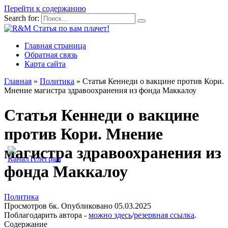
Перейти к содержанию
Search for:
Главная страница
Обратная связь
Карта сайта
Главная
»
Политика
»
Статья Кеннеди о вакцине против Кори.
Мнение магистра здравоохранения из фонда Маккалоу
Статья Кеннеди о вакцине
против Кори. Мнение
магистра здравоохранения из
фонда Маккалоу
Политика
Просмотров
6к.
Опубликовано
05.03.2025
Поблагодарить автора -
можно здесь
/
резервная ссылка
.
Содержание