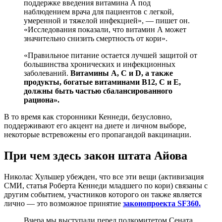
поддержке введения витамина А под
наблюдением врача для пациентов с легкой,
умеренной и тяжелой инфекцией», — пишет он.
«Исследования показали, что витамин А может
значительно снизить смертность от кори».
«Правильное питание остается лучшей защитой от
большинства хронических и инфекционных
заболеваний.
Витамины А, С и D, а также
продукты, богатые витаминами В12, С и Е,
должны быть частью сбалансированного
рациона».
В то время как сторонники Кеннеди, безусловно,
поддерживают его акцент на диете и личном выборе,
некоторые встревожены его пропагандой вакцинации.
При чем здесь закон штата Айова
Николас Хульшер убежден, что все эти вещи (активизация
СМИ, статья Роберта Кеннеди младшего по кори) связаны с
другим событием, участников которого он также является
лично — это возможное принятие
законопроекта SF360.
Вчера мы выступали перед подкомитетом Сената