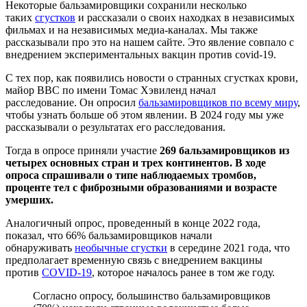
Некоторые бальзамировщики сохранили несколько
таких
сгустков
и рассказали о своих находках в независимых
фильмах и на независимых медиа-каналах. Мы также
рассказывали про это на нашем сайте. Это явление совпало с
внедрением экспериментальных вакцин против covid-19.
С тех пор, как появились новости о странных сгустках крови,
майор ВВС по имени Томас Хэвиленд начал
расследование. Он опросил
бальзамировщиков по всему миру
,
чтобы узнать больше об этом явлении. В 2024 году мы уже
рассказывали о результатах его расследования.
Тогда в опросе приняли участие
269 бальзамировщиков из
четырех основных стран и трех континентов. В ходе
опроса спрашивали о типе наблюдаемых тромбов,
проценте тел с фиброзными образованиями и возрасте
умерших.
Аналогичный опрос, проведенный в конце 2022 года,
показал, что 66% бальзамировщиков начали
обнаруживать
необычные сгустки
в середине 2021 года, что
предполагает временную связь с внедрением вакцины
против
COVID-19
, которое началось ранее в том же году.
Согласно опросу, большинство бальзамировщиков