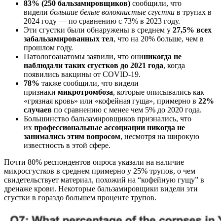
83% (250 бальзамировщиков)
сообщили, что
видели
большие белые волокнистые сгустки
в трупах в
2024 году — по сравнению с 73% в 2023 году.
Эти сгустки были обнаружены в среднем у
27,5% всех
забальзамированных тел
, что на 20% больше, чем в
прошлом году.
Патологоанатомы заявили, что они
никогда не
наблюдали таких сгустков до 2021 года
, когда
появились вакцины от COVID-19.
78%
также сообщили, что видели
признаки
микротромбоза
, которые описывались как
«грязная кровь» или «кофейная гуща», примерно в
22%
случаев
по сравнению с менее чем 5% до 2020 года.
Большинство бальзамировщиков признались, что
их
профессиональные ассоциации никогда не
занимались этим вопросом
, несмотря на широкую
известность в этой сфере.
Почти 80% респондентов опроса указали на наличие
микросгустков в среднем примерно у 25% трупов, о чем
свидетельствует материал, похожий на “кофейную гущу” в
дренаже крови. Некоторые бальзамировщики видели эти
сгустки в гораздо большем проценте трупов.