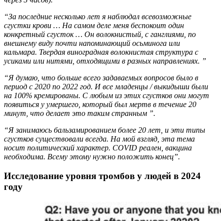
“За последние несколько лет я наблюдал всевозможные
сгустки крови … На самом деле меня беспокоит один
конкретный сгусток … Он волокнистый, с ганглиями, по
внешнему виду почти напоминающий осьминога или
кальмара. Твердая виноградная волокнистая структура с
усиками или нитями, отходящими в разных направлениях. ”
“Я думаю, что больше всего задаваемых вопросов было в
период с 2020 по 2022 год. И все младенцы / выкидыши были
на 100% кремированы. С любым из этих сгустков они могут
появиться у умершего, который был мертв в течение 20
минут, что делает это таким странным ”.
“Я занимаюсь бальзамированием более 20 лет, и эти типы
сгустков существовали всегда. На мой взгляд, эта тема
носит политический характер. COVID реален, вакцина
необходима. Всему этому нужно положить конец”.
Исследование уровня тромбов у людей в 2024
году