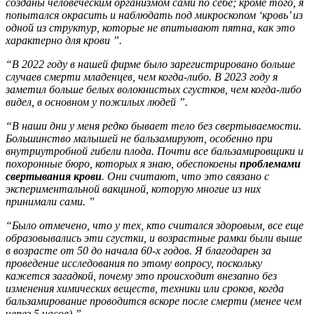
созданы человеческим организмом сами по себе; кроме того, я
попытался окрасить и наблюдать под микроскопом ‘кровь’ из
одной из структур, которые не впитывают пятна, как это
характерно для крови ”.
“В 2022 году в нашей фирме было зарегистрировано больше
случаев смерти младенцев, чем когда-либо. В 2023 году я
заметил больше белых волокнистых сгустков, чем когда-либо
видел, в основном у пожилых людей ”.
“В наши дни у меня редко бывает тело без свертываемости.
Большинство малышей не бальзамируют, особенно при
внутриутробной гибели плода. Почти все бальзамировщики и
похоронные бюро, которых я знаю, обеспокоены
проблемами
свертывания крови
. Они считают, что это связано с
экспериментальной вакциной, которую многие из них
принимали сами. ”
“Было отмечено, что у тех, кто считался здоровым, все еще
образовывались эти сгустки, и возрастные рамки были выше
в возрасте от 50 до начала 60-х годов. Я благодарен за
проведение исследования по этому вопросу, поскольку
кажется загадкой, почему это происходит внезапно без
изменения химических веществ, техники или сроков, когда
бальзамирование проводится вскоре после смерти (менее чем
через 5 часов).”