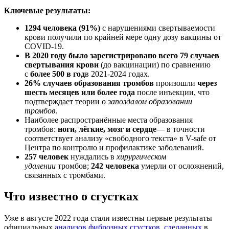
Ключевые результаты:
1294 человека (91%)
с нарушениями свертываемости
крови получили по крайней мере одну дозу вакцины от
COVID-19.
В 2020 году было зарегистрировано всего 79 случаев
свертывания крови
(до вакцинации) по сравнению
с
более 500 в год
в 2021-2024 годах.
26% случаев образования тромбов
произошли
через
шесть месяцев или более года
после инъекции, что
подтверждает теории о
запоздалом образовании
тромбов
.
Наиболее распространённые места образования
тромбов:
ноги, лёгкие, мозг и сердце
— в точности
соответствует анализу «свободного текста» в V-safe от
Центра по контролю и профилактике заболеваний.
257 человек
нуждались в
хирургическом
удалении
тромбов;
242 человека
умерли от осложнений,
связанных с тромбами.
Что известно о сгустках
Уже в августе 2022 года стали известны первые результаты
официальных
анализов фиброзных сгустков, сделанных
в