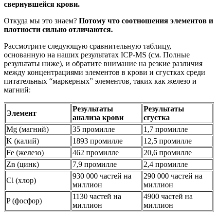
свернувшейся крови.
Откуда мы это знаем?
Потому что соотношения элементов и
плотности сильно отличаются.
Рассмотрите следующую сравнительную таблицу,
основанную на наших результатах ICP-MS (см. Полные
результаты ниже), и обратите внимание на резкие различия
между концентрациями элементов в крови и сгустках среди
питательных “маркерных” элементов, таких как железо и
магний:
Результаты
Результаты
Элемент
анализа крови
сгустка
Mg (магний)
35 промилле
1,7 промилле
K (калий)
1893 промилле
12,5 промилле
Fe (железо)
462 промилле
20,6 промилле
Zn (цинк)
7,9 промилле
2,4 промилле
930 000 частей на
290 000 частей на
Cl (хлор)
миллион
миллион
1130 частей на
4900 частей на
P (фосфор)
миллион
миллион