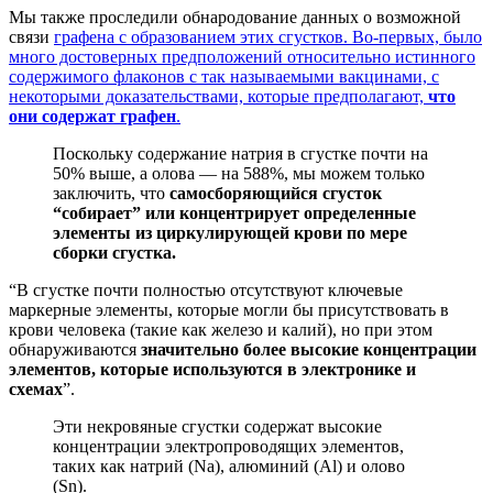
Мы также проследили обнародование данных о возможной
связи
графена с образованием этих сгустков. Во-первых, было
много достоверных предположений относительно истинного
содержимого флаконов с так называемыми вакцинами, с
некоторыми доказательствами, которые предполагают,
что
они содержат графен
.
Поскольку содержание натрия в сгустке почти на
50% выше, а олова — на 588%, мы можем только
заключить, что
самосборяющийся сгусток
“собирает” или концентрирует определенные
элементы из циркулирующей крови по мере
сборки сгустка.
“В сгустке почти полностью отсутствуют ключевые
маркерные элементы, которые могли бы присутствовать в
крови человека (такие как железо и калий), но при этом
обнаруживаются
значительно более высокие концентрации
элементов, которые используются в электронике и
схемах
”.
Эти некровяные сгустки содержат высокие
концентрации электропроводящих элементов,
таких как натрий (Na), алюминий (Al) и олово
(Sn).