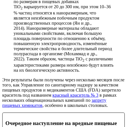
по размерам в пищевых добавках
TiO
варьируется от 20 до 300 нм, при этом 10–36
2
% частиц относятся к наноразмерным, что
является неизбежным побочным продуктом
производственных процессов (Ян и др.,
2014). Наноразмерные материалы обладают
уникальными свойствами, включая большую
площадь поверхности по отношению к объёму,
повышенную электропроводность, изменённые
термические свойства и более длительный период
полураспада в организме (Мохаммад и др.,
2022). Таким образом, частицы TiO
с различными
2
характеристиками размера неизбежно будут влиять
на их биологическую активность.
Эти результаты были получены через несколько месяцев после
того, как Управление по санитарному надзору за качеством
пищевых продуктов и медикаментов США (FDA) запретило
краситель под названием
красный краситель № 3
в рамках
нескольких общенациональных кампаний по
запрету
пищевых химикатов
, особенно в школьных столовых.
Очередное наступление на вредные пищевые