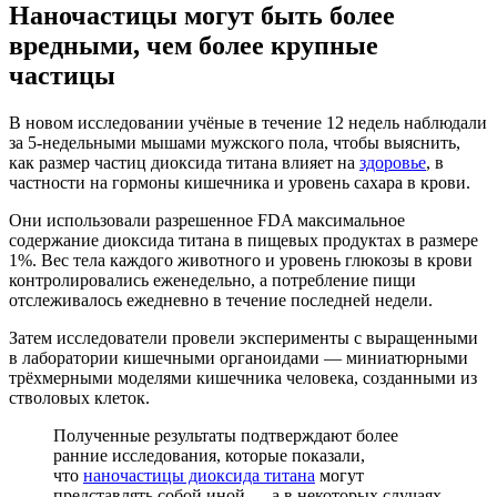
Наночастицы могут быть более
вредными, чем более крупные
частицы
В новом исследовании учёные в течение 12 недель наблюдали
за 5-недельными мышами мужского пола, чтобы выяснить,
как размер частиц диоксида титана влияет на
здоровье
, в
частности на гормоны кишечника и уровень сахара в крови.
Они использовали разрешенное FDA максимальное
содержание диоксида титана в пищевых продуктах в размере
1%. Вес тела каждого животного и уровень глюкозы в крови
контролировались еженедельно, а потребление пищи
отслеживалось ежедневно в течение последней недели.
Затем исследователи провели эксперименты с выращенными
в лаборатории кишечными органоидами — миниатюрными
трёхмерными моделями кишечника человека, созданными из
стволовых клеток.
Полученные результаты подтверждают более
ранние исследования, которые показали,
что
наночастицы диоксида титана
могут
представлять собой иной — а в некоторых случаях