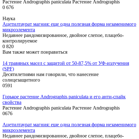
Растение Andrographis paniculata Растение Andrographis
0
676
Наука
Ацетилтаурат магния: еще одна полезная форма незаменимого
микроэлемента
Недавнее рандомизированное, двойное слепое, плацебо-
контролируемое
0
820
Вам также может понравиться
14 травяных масел с защитой от 50-87,5% от УФ-излучения
(SPF)
Десятилетиями нам говорили, что нанесение
солнцезащитного
0
591
Горькое растение Andrographis paniculata и его анти-спайк
свойства
Растение Andrographis paniculata Растение Andrographis
0
676
Ацетилтаурат магния: еще одна полезная форма незаменимого
микроэлемента
Недавнее рандомизированное, двойное слепое, плацебо-