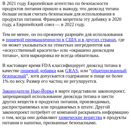
В 2021 году Европейское агентство по безопасности
продуктов питания пришло к выводу, что диоксид титана
больше нельзя считать безопасным для использования в
продуктах питания. Франция запретила эту добавку в 2020
году, а Европейский союз — в 2022 году.
Тем не менее, он по-прежнему разрешён для использования
в
пищевой промышленности в США и в других странах
, где
он может указываться на этикетках ингредиентов как
«искусственный краситель» или «окрашено диоксидом
титана», хотя маркировка не всегда обязательна.
В настоящее время FDA классифицирует диоксид титана в
качестве
пищевой добавки
как
GRAS
, или “
общепризнанный
безопасный
”, хотя допускается содержание в пище не более
1% по весу. Размер его частиц не регулируется.
Законодатели Нью-Йорка
в марте представили законопроект,
запрещающий использование диоксида титана и шести
других веществ в продуктах питания, производимых,
распространяемых или продаваемых в штате. Другой
законопроект потребует от компаний раскрывать информацию
о том, когда они добавляют
химические вещества
в продукты
питания и напитки, признанные безопасными.