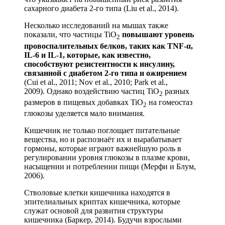
сахарного диабета 2-го типа (Liu et al., 2014).
Несколько исследований на мышах также
показали, что частицы TiO
повышают уровень
2
провоспалительных белков, таких как TNF-α,
IL-6 и IL-1, которые, как известно,
способствуют резистентности к инсулину,
связанной с диабетом 2-го типа и ожирением
(Cui et al., 2011; Nov et al., 2010; Park et al.,
2009). Однако воздействию частиц TiO
разных
2
размеров в пищевых добавках TiO
на гомеостаз
2
глюкозы уделяется мало внимания.
Кишечник не только поглощает питательные
вещества, но и распознаёт их и вырабатывает
гормоны, которые играют важнейшую роль в
регулировании уровня глюкозы в плазме крови,
насыщении и потреблении пищи (Мерфи и Блум,
2006).
Стволовые клетки кишечника находятся в
эпителиальных криптах кишечника, которые
служат основой для развития структуры
кишечника (Баркер, 2014). Будучи взрослыми