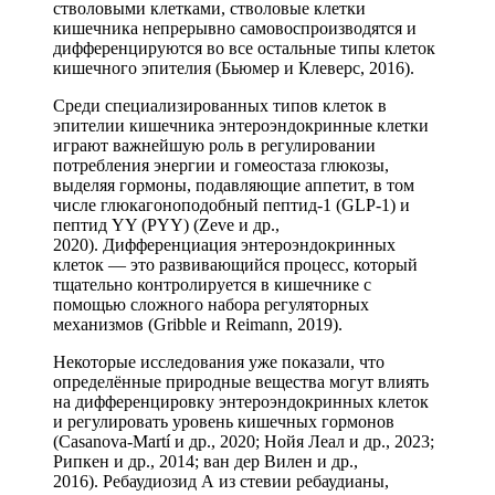
стволовыми клетками, стволовые клетки
кишечника непрерывно самовоспроизводятся и
дифференцируются во все остальные типы клеток
кишечного эпителия (Бьюмер и Клеверс, 2016).
Среди специализированных типов клеток в
эпителии кишечника энтероэндокринные клетки
играют важнейшую роль в регулировании
потребления энергии и гомеостаза глюкозы,
выделяя гормоны, подавляющие аппетит, в том
числе глюкагоноподобный пептид-1 (GLP-1) и
пептид YY (PYY) (Zeve и др.,
2020). Дифференциация энтероэндокринных
клеток — это развивающийся процесс, который
тщательно контролируется в кишечнике с
помощью сложного набора регуляторных
механизмов (Gribble и Reimann, 2019).
Некоторые исследования уже показали, что
определённые природные вещества могут влиять
на дифференцировку энтероэндокринных клеток
и регулировать уровень кишечных гормонов
(Casanova-Martí и др., 2020; Нойя Леал и др., 2023;
Рипкен и др., 2014; ван дер Вилен и др.,
2016). Ребаудиозид А из стевии ребаудианы,