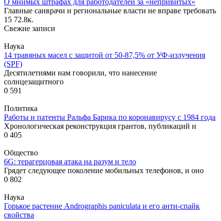
О мнимых штрафах для работодателей за «непривитых»
Главные санврачи и региональные власти не вправе требовать
15
72.8к.
Свежие записи
Наука
14 травяных масел с защитой от 50-87,5% от УФ-излучения
(SPF)
Десятилетиями нам говорили, что нанесение
солнцезащитного
0
591
Политика
Работы и патенты Ральфа Барика по коронавирусу с 1984 года
Хронологическая реконструкция грантов, публикаций и
0
405
Общество
6G: терагерцовая атака на разум и тело
Грядет следующее поколение мобильных телефонов, и оно
0
802
Наука
Горькое растение Andrographis paniculata и его анти-спайк
свойства