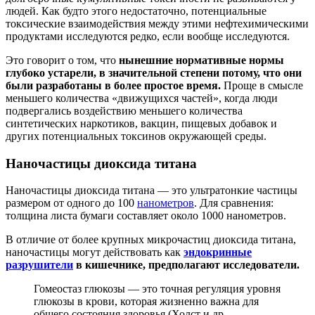
людей. Как будто этого недостаточно, потенциальные
токсические взаимодействия между этими нефтехимическими
продуктами исследуются редко, если вообще исследуются.
Это говорит о том, что
нынешние нормативные нормы
глубоко устарели, в значительной степени потому, что они
были разработаны в более простое время.
Проще в смысле
меньшего количества «движущихся частей», когда люди
подвергались воздействию меньшего количества
синтетических наркотиков, вакцин, пищевых добавок и
других потенциальных токсинов окружающей среды.
Наночастицы диоксида титана
Наночастицы диоксида титана — это ультратонкие частицы
размером от одного до 100
нанометров
. Для сравнения:
толщина листа бумаги составляет около 1000 нанометров.
В отличие от более крупных микрочастиц диоксида титана,
наночастицы могут действовать как
эндокринные
разрушители
в кишечнике, предполагают исследователи.
Гомеостаз глюкозы — это точная регуляция уровня
глюкозы в крови, которая жизненно важна для
общего состояния здоровья (Холст и др.,