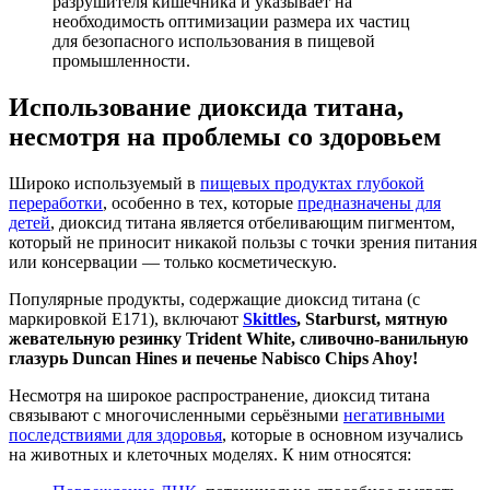
разрушителя кишечника и указывает на
необходимость оптимизации размера их частиц
для безопасного использования в пищевой
промышленности.
Использование диоксида титана,
несмотря на проблемы со здоровьем
Широко используемый в
пищевых продуктах глубокой
переработки
, особенно в тех, которые
предназначены для
детей
, диоксид титана является отбеливающим пигментом,
который не приносит никакой пользы с точки зрения питания
или консервации — только косметическую.
Популярные продукты, содержащие диоксид титана (с
маркировкой E171), включают
Skittles
, Starburst, мятную
жевательную резинку Trident White, сливочно-ванильную
глазурь Duncan Hines и печенье Nabisco Chips Ahoy!
Несмотря на широкое распространение, диоксид титана
связывают с многочисленными серьёзными
негативными
последствиями для здоровья
, которые в основном изучались
на животных и клеточных моделях. К ним относятся: