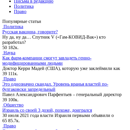
Письма в редакцию
Политика
Право
Популярные статьи
Политика
Русская вакцина, говорите?
Ну да, ну да… Спутник V («Гам-КОВИД-Вак») кто
разработал?
50
182к.
Наука
Как фарм-компании смогут завладеть генно-
модифицированными людьми
Доктор Керри Мадей (США), которую уже заклеймили как
39
111к.
Право
Это однозначно скандал. Уровень вранья властей по-
булгаковски запредельный
Павел Александрович Парфентьев – генеральный директор
39
100к.
Общество
Израиль со своей 3 дозой, похоже, доигрался
30 июля 2021 года власти Израиля первыми объявили о
65
85.7к.
Право