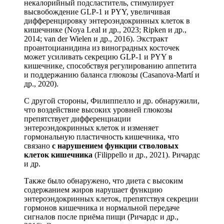
некалорийный подсластитель, стимулирует
высвобождение GLP-1 и PYY, увеличивая
дифференцировку энтероэндокринных клеток в
кишечнике (Noya Leal и др., 2023; Ripken и др.,
2014; van der Wielen и др., 2016). Экстракт
проантоцианидина из виноградных косточек
может усиливать секрецию GLP-1 и PYY в
кишечнике, способствуя регулированию аппетита
и поддержанию баланса глюкозы (Casanova-Martí и
др., 2020).
С другой стороны, Филиппелло и др. обнаружили,
что воздействие высоких уровней глюкозы
препятствует дифференциации
энтероэндокринных клеток и изменяет
гормональную пластичность кишечника, что
связано
с нарушением функции стволовых
клеток кишечника
(Filippello и др., 2021). Ричардс
и др.
Также было обнаружено, что диета с высоким
содержанием жиров нарушает функцию
энтероэндокринных клеток, препятствуя секреции
гормонов кишечника и нормальной передаче
сигналов после приёма пищи (Ричардс и др.,