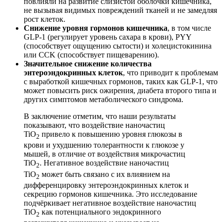
повлияли на развитие слизистой оболочки кишечника,
не вызывая видимых повреждений тканей и не замедляя
рост клеток.
Снижение уровня гормонов кишечника
, в том числе
GLP-1 (регулирует уровень сахара в крови), PYY
(способствует ощущению сытости) и холецистокинина
или CCK (способствует пищеварению).
Значительное снижение количества
энтероэндокринных клеток
, что приводит к проблемам
с выработкой кишечных гормонов, таких как GLP-1, что
может повысить риск ожирения, диабета второго типа и
других симптомов метаболического синдрома.
В заключение отметим, что наши результаты
показывают, что воздействие наночастиц
TiO
привело к повышению уровня глюкозы в
2
крови и ухудшению толерантности к глюкозе у
мышей, в отличие от воздействия микрочастиц
TiO
. Негативное воздействие наночастиц
2
TiO
может быть связано с их влиянием на
2
дифференцировку энтероэндокринных клеток и
секрецию гормонов кишечника. Это исследование
подчёркивает негативное воздействие наночастиц
TiO
как потенциального эндокринного
2