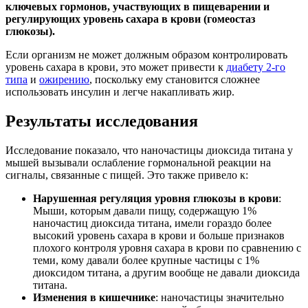
ключевых гормонов, участвующих в пищеварении и
регулирующих уровень сахара в крови (гомеостаз
глюкозы).
Если организм не может должным образом контролировать
уровень сахара в крови, это может привести к
диабету 2-го
типа
и
ожирению
, поскольку ему становится сложнее
использовать инсулин и легче накапливать жир.
Результаты исследования
Исследование показало, что наночастицы диоксида титана у
мышей вызывали ослабление гормональной реакции на
сигналы, связанные с пищей. Это также привело к:
Нарушенная регуляция уровня глюкозы в крови
:
Мыши, которым давали пищу, содержащую 1%
наночастиц диоксида титана, имели гораздо более
высокий уровень сахара в крови и больше признаков
плохого контроля уровня сахара в крови по сравнению с
теми, кому давали более крупные частицы с 1%
диоксидом титана, а другим вообще не давали диоксида
титана.
Изменения в кишечнике
: наночастицы значительно