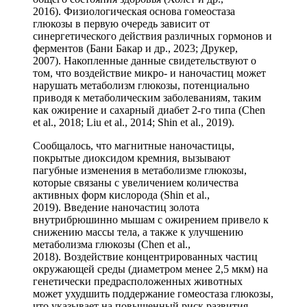
2016). Физиологическая основа гомеостаза
глюкозы в первую очередь зависит от
синергетического действия различных гормонов и
ферментов (Бани Бакар и др., 2023; Друкер,
2007). Накопленные данные свидетельствуют о
том, что воздействие микро- и наночастиц может
нарушать метаболизм глюкозы, потенциально
приводя к метаболическим заболеваниям, таким
как ожирение и сахарный диабет 2-го типа (Chen
et al., 2018; Liu et al., 2014; Shin et al., 2019).
Сообщалось, что магнитные наночастицы,
покрытые диоксидом кремния, вызывают
пагубные изменения в метаболизме глюкозы,
которые связаны с увеличением количества
активных форм кислорода (Shin et al.,
2019). Введение наночастиц золота
внутрибрюшинно мышам с ожирением привело к
снижению массы тела, а также к улучшению
метаболизма глюкозы (Chen et al.,
2018). Воздействие концентрированных частиц
окружающей среды (диаметром менее 2,5 мкм) на
генетически предрасположенных животных
может ухудшить поддержание гомеостаза глюкозы,
что указывает на повышенный риск развития