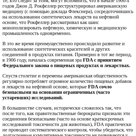
Те, кто следит за этим, могут вспомнить, что в начале 1900-х
годов Джон Д. Рокфеллер реструктурировал американскую
медицину (с помощью доклада Флекснера), сосредоточившись
на использовании синтетических лекарств на нефтяной
основе, что Рокфеллер рассматривал как шанс
монополизировать нефтяную, химическую и медицинскую
промышленность одновременно.
В это же время преимущественно происходило развитие и
использование синтетических красителей и других
соединений в продуктах питания. Примерно в тот же период,
в 1906 году, началась современная эра
FDA с принятием
Федерального закона о пищевых продуктах и лекарствах.
Спустя столетие и перемены американская общественность
регулярно потребляет огромное количество пищевых добавок
и лекарств на нефтяной основе, которые
FDA сочло
безопасными на основании ограниченных (часто
устаревших) исследований.
В большинстве случаев, исторически сложилось так, что
после того, как правительственные бюрократы признали эти
соединения безопасными (часто на основе краткосрочных
исследований токсичности для животных), FDA практически
не проводит систематического контроля, чтобы убедиться, что
долгосрочные кумулятивные токсичности не развиваются у