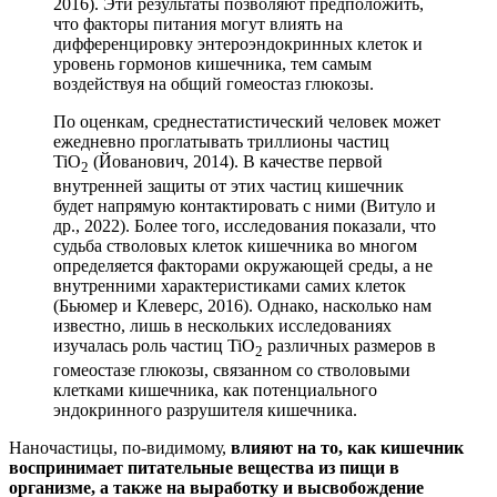
2016). Эти результаты позволяют предположить,
что факторы питания могут влиять на
дифференцировку энтероэндокринных клеток и
уровень гормонов кишечника, тем самым
воздействуя на общий гомеостаз глюкозы.
По оценкам, среднестатистический человек может
ежедневно проглатывать триллионы частиц
TiO
(Йованович, 2014). В качестве первой
2
внутренней защиты от этих частиц кишечник
будет напрямую контактировать с ними (Витуло и
др., 2022). Более того, исследования показали, что
судьба стволовых клеток кишечника во многом
определяется факторами окружающей среды, а не
внутренними характеристиками самих клеток
(Бьюмер и Клеверс, 2016). Однако, насколько нам
известно, лишь в нескольких исследованиях
изучалась роль частиц TiO
различных размеров в
2
гомеостазе глюкозы, связанном со стволовыми
клетками кишечника, как потенциального
эндокринного разрушителя кишечника.
Наночастицы, по-видимому,
влияют на то, как кишечник
воспринимает питательные вещества из пищи в
организме, а также на выработку и высвобождение