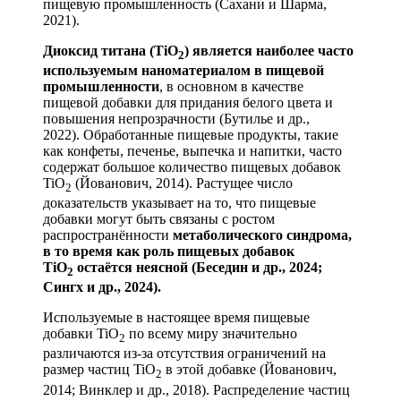
пищевую промышленность (Сахани и Шарма,
2021).
Диоксид титана (TiO
) является наиболее часто
2
используемым наноматериалом в пищевой
промышленности
, в основном в качестве
пищевой добавки для придания белого цвета и
повышения непрозрачности (Бутилье и др.,
2022). Обработанные пищевые продукты, такие
как конфеты, печенье, выпечка и напитки, часто
содержат большое количество пищевых добавок
TiO
(Йованович, 2014). Растущее число
2
доказательств указывает на то, что пищевые
добавки могут быть связаны с ростом
распространённости
метаболического синдрома,
в то время как роль пищевых добавок
TiO
остаётся неясной (Беседин и др., 2024;
2
Сингх и др., 2024).
Используемые в настоящее время пищевые
добавки TiO
по всему миру значительно
2
различаются из-за отсутствия ограничений на
размер частиц TiO
в этой добавке (Йованович,
2
2014; Винклер и др., 2018). Распределение частиц