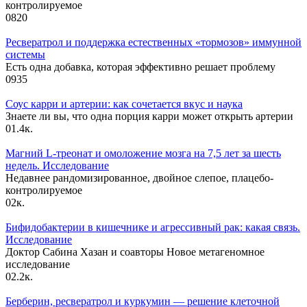
контролируемое
0
820
Ресвератрол и поддержка естественных «тормозов» иммунной
системы
Есть одна добавка, которая эффективно решает проблему
0
935
Соус карри и артерии: как сочетается вкус и наука
Знаете ли вы, что одна порция карри может открыть артерии
0
1.4к.
Магний L-треонат и омоложение мозга на 7,5 лет за шесть
недель. Исследование
Недавнее рандомизированное, двойное слепое, плацебо-
контролируемое
0
2к.
Бифидобактерии в кишечнике и агрессивный рак: какая связь.
Исследование
Доктор Сабина Хазан и соавторы Новое метагеномное
исследование
0
2.2к.
Берберин, ресвератрол и куркумин — решение клеточной