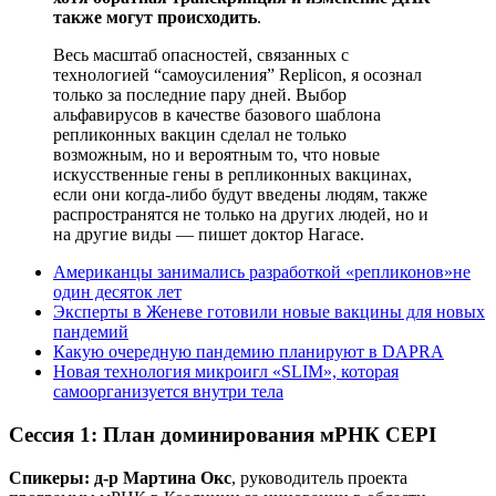
также могут происходить
.
Весь масштаб опасностей, связанных с
технологией “самоусиления” Replicon, я осознал
только за последние пару дней. Выбор
альфавирусов в качестве базового шаблона
репликонных вакцин сделал не только
возможным, но и вероятным то, что новые
искусственные гены в репликонных вакцинах,
если они когда-либо будут введены людям, также
распространятся не только на других людей, но и
на другие виды — пишет доктор Нагасе.
Американцы занимались разработкой «репликонов»не
один десяток лет
Эксперты в Женеве готовили новые вакцины для новых
пандемий
Какую очередную пандемию планируют в DAPRA
Новая технология микроигл «SLIM», которая
самоорганизуется внутри тела
Сессия 1: План доминирования мРНК CEPI
Спикеры:
д-р Мартина Окс
, руководитель проекта