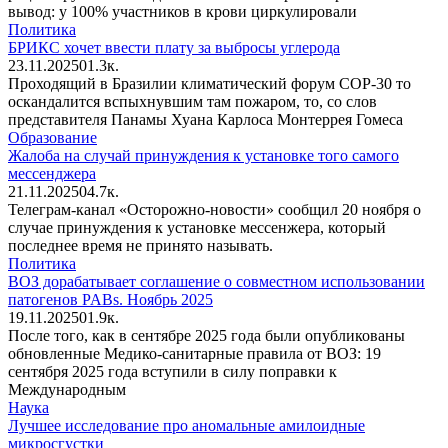
вывод: у 100% участников в крови циркулировали
Политика
БРИКС хочет ввести плату за выбросы углерода
23.11.2025
0
1.3к.
Проходящий в Бразилии климатический форум СOP-30 то
оскандалится вспыхнувшим там пожаром, то, со слов
представителя Панамы Хуана Карлоса Монтеррея Гомеса
Образование
Жалоба на случай принуждения к установке того самого
мессенджера
21.11.2025
0
4.7к.
Телеграм-канал «Осторожно-новости» сообщил 20 ноября о
случае принуждения к установке мессенжера, который
последнее время не принято называть.
Политика
ВОЗ дорабатывает соглашение о совместном использовании
патогенов PABs. Ноябрь 2025
19.11.2025
0
1.9к.
После того, как в сентябре 2025 года были опубликованы
обновленные Медико-санитарные правила от ВОЗ: 19
сентября 2025 года вступили в силу поправки к
Международным
Наука
Лучшее исследование про аномальные амилоидные
микросгустки