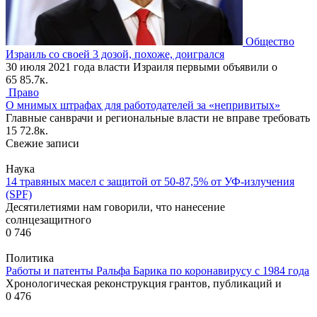
Общество
Израиль со своей 3 дозой, похоже, доигрался
30 июля 2021 года власти Израиля первыми объявили о
65
85.7к.
Право
О мнимых штрафах для работодателей за «непривитых»
Главные санврачи и региональные власти не вправе требовать
15
72.8к.
Свежие записи
Наука
14 травяных масел с защитой от 50-87,5% от УФ-излучения
(SPF)
Десятилетиями нам говорили, что нанесение
солнцезащитного
0
746
Политика
Работы и патенты Ральфа Барика по коронавирусу с 1984 года
Хронологическая реконструкция грантов, публикаций и
0
476