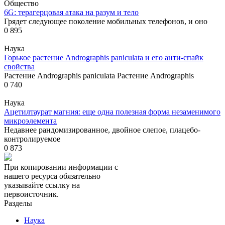
Общество
6G: терагерцовая атака на разум и тело
Грядет следующее поколение мобильных телефонов, и оно
0
895
Наука
Горькое растение Andrographis paniculata и его анти-спайк
свойства
Растение Andrographis paniculata Растение Andrographis
0
740
Наука
Ацетилтаурат магния: еще одна полезная форма незаменимого
микроэлемента
Недавнее рандомизированное, двойное слепое, плацебо-
контролируемое
0
873
При копировании информации с
нашего ресурса обязательно
указывайте ссылку на
первоисточник.
Разделы
Наука