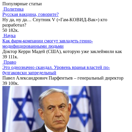
Популярные статьи
Политика
Русская вакцина, говорите?
Ну да, ну да… Спутник V («Гам-КОВИД-Вак») кто
разработал?
50
182к.
Наука
Как фарм-компании смогут завладеть генно-
модифицированными людьми
Доктор Керри Мадей (США), которую уже заклеймили как
39
111к.
Право
Это однозначно скандал. Уровень вранья властей по-
булгаковски запредельный
Павел Александрович Парфентьев – генеральный директор
39
100к.