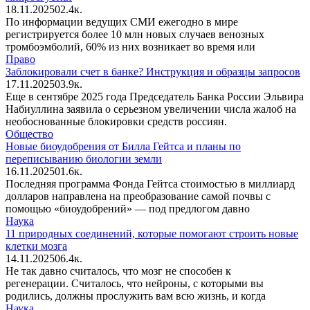
18.11.2025
0
2.4к.
По информации ведущих СМИ ежегодно в мире
регистрируется более 10 млн новых случаев венозных
тромбоэмболий, 60% из них возникает во время или
Право
Заблокировали счет в банке? Инструкция и образцы запросов
17.11.2025
0
3.9к.
Еще в сентябре 2025 года Председатель Банка России Эльвира
Набиуллина заявила о серьезном увеличении числа жалоб на
необоснованные блокировки средств россиян.
Общество
Новые биоудобрения от Билла Гейтса и планы по
переписыванию биологии земли
16.11.2025
0
1.6к.
Последняя программа Фонда Гейтса стоимостью в миллиард
долларов направлена на преобразование самой почвы с
помощью «биоудобрений» — под предлогом давно
Наука
11 природных соединений, которые помогают строить новые
клетки мозга
14.11.2025
0
6.4к.
Не так давно считалось, что мозг не способен к
регенерации. Считалось, что нейроны, с которыми вы
родились, должны прослужить вам всю жизнь, и когда
Наука