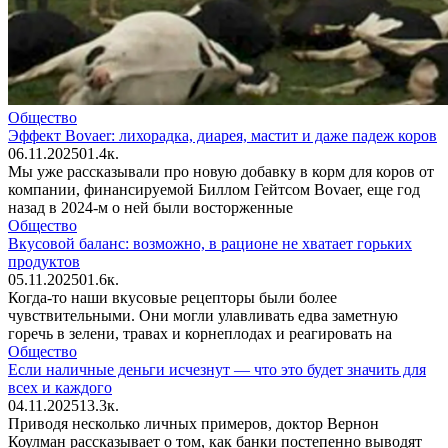
Общество
Эффект Bovaer: лихорадка, диарея, мастит и даже падеж коров
06.11.2025
0
1.4к.
Мы уже рассказывали про новую добавку в корм для коров от
компании, финансируемой Биллом Гейтсом Bovaer, еще год
назад в 2024-м о ней были восторженные
Общество
Вкусовой баланс: возможно, в рационе не хватает горьких
продуктов
05.11.2025
0
1.6к.
Когда-то наши вкусовые рецепторы были более
чувствительными. Они могли улавливать едва заметную
горечь в зелени, травах и корнеплодах и реагировать на
Общество
Если наличные деньги исчезнут — что это будет значить для
всех и каждого
04.11.2025
1
3.3к.
Приводя несколько личных примеров, доктор Вернон
Коулман рассказывает о том, как банки постепенно выводят