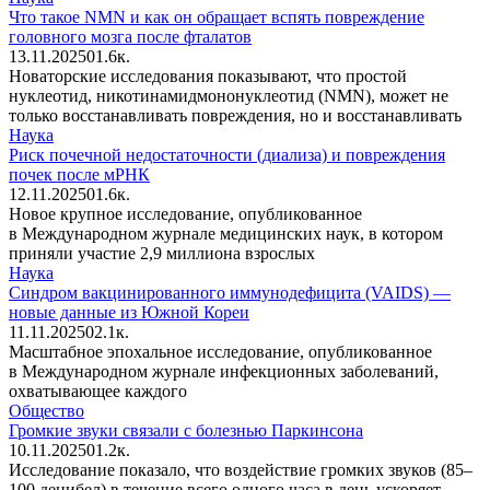
Что такое NMN и как он обращает вспять повреждение
головного мозга после фталатов
13.11.2025
0
1.6к.
Новаторские исследования показывают, что простой
нуклеотид, никотинамидмононуклеотид (NMN), может не
только восстанавливать повреждения, но и восстанавливать
Наука
Риск почечной недостаточности (диализа) и повреждения
почек после мРНК
12.11.2025
0
1.6к.
Новое крупное исследование, опубликованное
в Международном журнале медицинских наук, в котором
приняли участие 2,9 миллиона взрослых
Наука
Синдром вакцинированного иммунодефицита (VAIDS) —
новые данные из Южной Кореи
11.11.2025
0
2.1к.
Масштабное эпохальное исследование, опубликованное
в Международном журнале инфекционных заболеваний,
охватывающее каждого
Общество
Громкие звуки связали с болезнью Паркинсона
10.11.2025
0
1.2к.
Исследование показало, что воздействие громких звуков (85–
100 децибел) в течение всего одного часа в день ускоряет