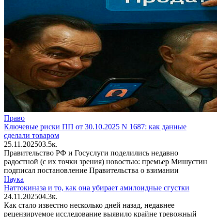
Право
Ключевые риски ПП от 30.10.2025 N 1687: как данные
сделали товаром
25.11.2025
0
3.5к.
Правительство РФ и Госуслуги поделились недавно
радостной (с их точки зрения) новостью: премьер Мишустин
подписал постановление Правительства о взимании
Наука
Наттокиназа и то, как она убирает амилоидные сгустки
24.11.2025
0
4.3к.
Как стало известно несколько дней назад, недавнее
рецензируемое исследование выявило крайне тревожный