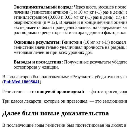
Экспериментальный подход:
Через шесть месяцев посл
лечения (генистеин агликон (1 и 10 мг кг (-1) раз в день); 
этинилэстрадиол (0,003 и 0,03 мг кг (-1) раз в день). с.
овариэктомии (n = 12). В начале и в конце лечения оце
эксперимента были проведены анализы на содержание ка
растворимого рецептора активатора ядерного фактора-ка
Основные результаты:
Генистеин (10 мг кг (-1)) показ
генистеин значительно увеличивал прочность на разрыв
методами лечения при всех уровнях доз.
Выводы и последствия:
Полученные результаты убедите
остеопороза у женщин.
Вывод авторов был однозначным: «Результаты убедительно указ
(
PubMed 18695641
).
Генистеин — это
пищевой производный
— фитоэстроген, со
Три класса лекарств, которые он превзошел, — это эволюцио
Далее были новые доказательства
В последующие годы генистеин был протестирован на людях в