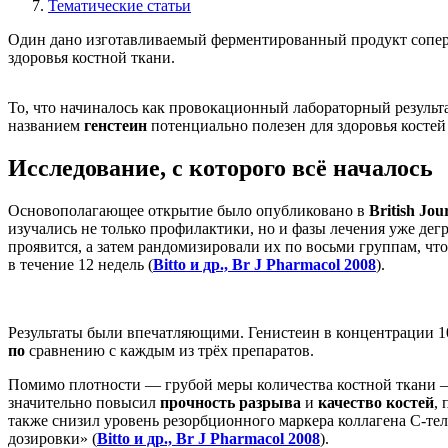
Тематические статьи
Один дано изготавливаемый ферментированный продукт сопер
здоровья костной ткани.
То, что начиналось как провокационный лабораторный результа
названием
генстеин
потенциально полезен для здоровья костей
Исследование, с которого всё началось
Основополагающее открытие было опубликовано в
British Jou
изучались не только профилактики, но и фазы лечения уже де
проявится, а затем рандомизировали их по восьми группам, ч
в течение 12 недель (
Bitto и др., Br J Pharmacol 2008
).
Результаты были впечатляющими. Генистеин в концентрации 1
по
сравнению с каждым из трёх препаратов.
Помимо плотности — грубой меры количества костной ткани —
значительно повысил
прочность разрыва
и
качество костей
,
также снизил уровень резорбционного маркера коллагена C-те
дозировки» (
Bitto и др., Br J Pharmacol 2008
).