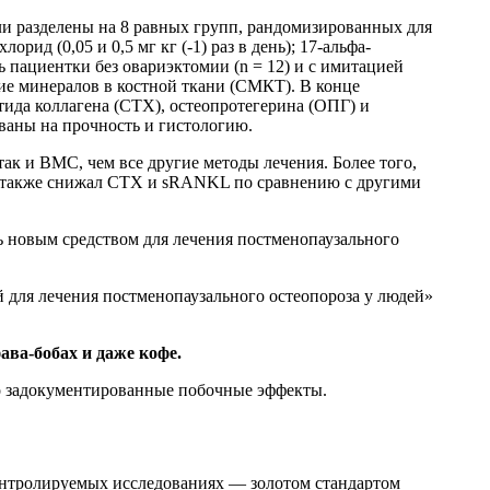
ли разделены на 8 равных групп, рандомизированных для
лорид (0,05 и 0,5 мг кг (-1) раз в день); 17-альфа-
ись пациентки без овариэктомии (n = 12) и с имитацией
ие минералов в костной ткани (СМКТ). В конце
ида коллагена (СТХ), остеопротегерина (ОПГ) и
ваны на прочность и гистологию.
так и BMC, чем все другие методы лечения. Более того,
 а также снижал CTX и sRANKL по сравнению с другими
ть новым средством для лечения постменопаузального
й для лечения постменопаузального остеопороза у людей»
ава-бобах и даже кофе.
шо задокументированные побочные эффекты.
онтролируемых исследованиях — золотом стандартом