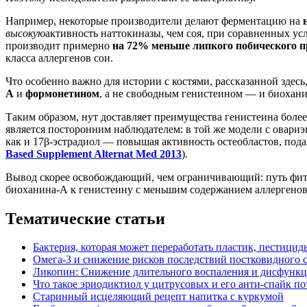
Например, некоторые производители делают ферментацию на
высокую
активность наттокиназы, чем соя, при соравненных у
производит примерно
на 72% меньше липкого побического 
класса аллергенов сои.
Что особенно важно для истории с костями, рассказанной здесь
A
и
формонетином
, а не свободным генистеином — и биохан
Таким образом, нут доставляет преимущества генистеина боле
является посторонним наблюдателем: в той же модели с овари
как и 17β-эстрадиол — повышая активность остеобластов, п
Based Supplement Alternat Med 2013
).
Вывод скорее освобождающий, чем ограничивающий: путь фито
биоханина-А к генистеину с меньшим содержанием аллергенов и
Тематические статьи
Бактерия, которая может переработать пластик, пестицид
Омега-3 и снижение рисков последствий постковидного 
Ликопин: Снижение длительного воспаления и дисфункц
Что такое эриодиктиол у цитрусовых и его анти-спайк п
Старинный исцеляющий рецепт напитка с куркумой