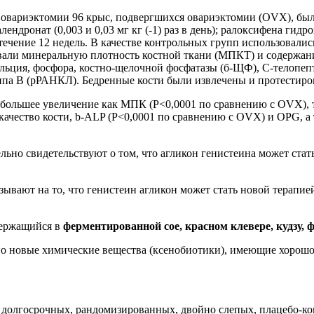
е овариэктомии 96 крыс, подвергшихся овариэктомии (OVX), бы
алендронат (0,003 и 0,03 мг кг (-1) раз в день); ралоксифена гидрох
)) в течение 12 недель. В качестве контрольных групп использовал
нивали минеральную плотность костной ткани (МПКТ) и содержан
льция, фосфора, костно-щелочной фосфатазы (б-ЩФ), С-телопепт
ппа B (рРАНКЛ). Бедренные кости были извлечены и протестиро
ал большее увеличение как МПК (P<0,0001 по сравнению с OVX), 
, качество кости, b-ALP (P<0,0001 по сравнению с OVX) и OPG,
льно свидетельствуют о том, что агликон генистеина может ста
ывают на то, что генистеин агликон может стать новой терапие
держащийся в
ферментированной сое, красном клевере, кудзу, ф
нно новые химические вещества (ксенобиотики), имеющие хоро
 долгосрочных, рандомизированных, двойно слепых, плацебо-к