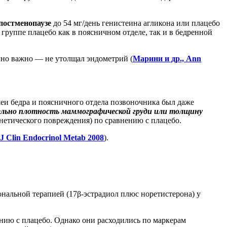
постменопаузе
до 54 мг/день генистеина агликона или плацебо
 группе плацебо как в поясничном отделе, так и в бедренной
нно важно — не утолщал эндометрий (
Марини и др., Ann
шеи бедра и поясничного отдела позвоночника был даже
ельно плотность маммографической груди или толщину
нетического повреждения) по сравнению с плацебо.
J Clin Endocrinol Metab 2008
).
нальной терапией (17β-эстрадиол плюс норетистерона) у
нию с плацебо. Однако они расходились по маркерам