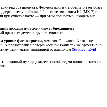
 а архитектура продукта. Ферментация нута обеспечивает
более
 поддерживает устойчивый биосинтез витамина K2 (MK-7) и
ми при очистке натто — при этом полностью находясь вне
онный профиль нута доминирует
биоханином
рый организм деметилирует
в
генистеин.
м уровне фитоэстрогена, чем соя
. Биоханин А тоже не
нин А предотвращал потерю костной ткани так же эффективно,
тимуляции матки, вызванной эстрадиолом (
Su и др., Evid
тированный нут предлагает способ подачи одного и того же
гия.