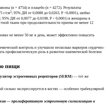
ны (n = 4754) и плацебо (n = 4272). Результаты
2
5 г/см
; 95% ДИ от 0,0088 до 0,0263, P <0,0001), шейке
2
; 95% ДИ от 0,0077 до 0,0198, P < 0,0001) в женщины в
стной ткани при продолжительности приема не менее 12
ровке не менее 50 мг в день, может эффективно повысить
кемический контроль и улучшили несколько маркеров сердечно-
рать профилактическую роль в развитии ишемической болезни
ью пищи
улятор эстрогеновых рецепторов (SERM
) — тот же
рый сильно экспрессируется в костях — особенно трабекулярной
ижая — пролиферативную эстрогеновую сигнализацию в