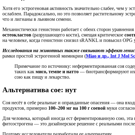
Хотя его эстрогеновая активность значительно слабее, чем у эс
ослаблен. Парадоксально, но это позволяет растительному эст
что и лигнаны в льняном семени.
Механистически генистеин работает с обеих сторон уравнения
остеокластов
(разрушающего кости), смещая критическое
соо
на человеке, когда генистеин снизил sRANKL и повысил OPG 
Исследования на животных также связывают эффект генис
рамки простой эстрогенной мимикрии (
Miao и др., Int J Mol Sc
Примечание по источнику: неферментированная соя соде
таких как
мисо, темпе и натто
— биотрансформируют их
сою как пищу и лекарство.
Альтернатива сое: нут
Соя несёт в себе реальные и оправданные опасения — она вхо
продуктов, примерно
100–200 мг на 100 г соевой
муки согласно
Для человека, который иногда ест ферментированную сою, эта 
фитоэстрогена — это дизайнерское решение с реальными послед
Поэтому исследователи разработали ее альтернативу.