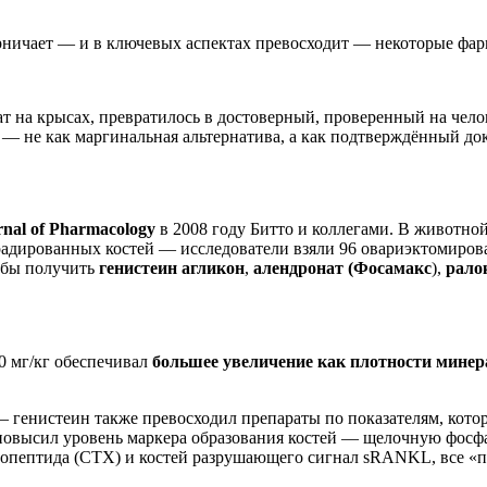
ничает — и в ключевых аспектах превосходит — некоторые фар
т на крысах, превратилось в достоверный, проверенный на чело
 — не как маргинальная альтернатива, а как подтверждённый до
rnal of Pharmacology
в 2008 году Битто и коллегами. В животно
градированных костей — исследователи взяли 96 овариэктомиров
тобы получить
генистеин агликон
,
алендронат (Фосамакс
),
рало
0 мг/кг обеспечивал
большее увеличение как плотности минер
 генистеин также превосходил препараты по показателям, кото
 повысил уровень маркера образования костей — щелочную фосфа
лопептида (CTX) и костей разрушающего сигнал sRANKL, все «п