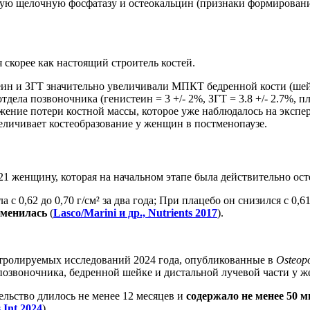
ю щелочную фосфатазу и остеокальцин (признаки формирования
 скорее как настоящий строитель костей.
ин и ЗГТ значительно увеличивали МПКТ бедренной кости (шейка 
отдела позвоночника (генистеин = 3 +/- 2%, ЗГТ = 3.8 +/- 2.7%, пл
ение потери костной массы, которое уже наблюдалось на экспер
еличивает костеобразование у женщин в постменопаузе.
 женщину, которая на начальном этапе была действительно осте
0,62 до 0,70 г/см² за два года; При плацебо он снизился с 0,61
зменилась
(
Lasco/Marini и др., Nutrients 2017
).
тролируемых исследований 2024 года, опубликованные в
Osteopo
озвоночника, бедренной шейке и дистальной лучевой части у ж
ельство длилось не менее 12 месяцев и
содержало не менее 50 м
 Int 2024
).