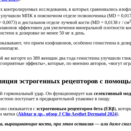
контролируемых исследования, в которых сравнивались изофлаво
о улучшили МПК в поясничном отделе позвоночника (MD = 0,017
 = 0,0073) и дистальном отделе лучевой кости (MD = 0,0138 г / см
офлавонов эффективен для увеличения минеральной плотности ко
истеин в дозировке не менее 50 мг в день.
оказывают, что прием изофлавонов, особенно генистеина в дози
енопаузе.
ой же когорте из 389 женщин два года генистеина улучшили гли
лагоприятные эффекты», которые, по мнению авторов, «могут иг
уляция эстрогенных рецепторов с помощ
бый гормональный удар. Он функционирует как
селективный мод
истеин поступает в предварительной упаковке в пищу.
нно связывается с
эстрогеновым рецептором бета (ERβ
), кото
и матки (
Akhtar и др., обзор J Clin Aesthet Dermatol 2024
).
на, выращивающие кости, при этом оставляя — или даже сн