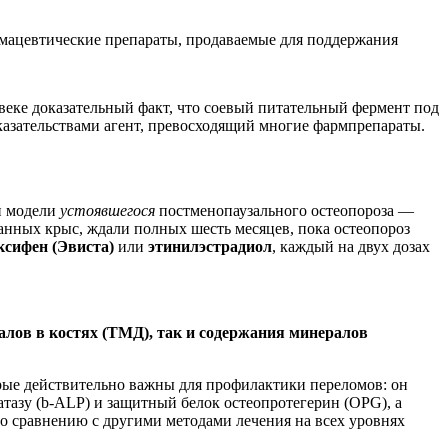
мацевтические препараты, продаваемые для поддержания
веке доказательный факт, что соевый питательный фермент под
казательствами агент, превосходящий многие фармпрепараты.
й модели
устоявшегося
постменопаузального остеопороза —
анных крыс, ждали полных шесть месяцев, пока остеопороз
ксифен (Эвиста)
или
этинилэстрадиол
, каждый на двух дозах
алов в костях (ТМД), так и содержания минералов
рые действительно важны для профилактики переломов: он
тазу (b-ALP) и защитный белок остеопротегерин (OPG), а
о сравнению с другими методами лечения на всех уровнях