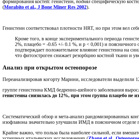
формирования костей: генистеин,
поднял
специфическую костну
(
Morabito et al., J Bone Miner Res 2002
).
Генистеин соответствовал плотности HRT, но при этом вел себя
Кроме того, в конце экспериментального периода генисте
2%, плацебо = -0.65 +/- 0.1 %, и р < 0,001) и поясничного 
подтверждает положительное влияние генистеина на сниж
что фитоэстроген снижает резорбцию костной ткани и ув
Анализ при открытом остеопорозе
Переанализировав когорту Марини, исследователи выделили 121
группе генистеина КМД бедренно-шейного заболевания выросла с 
генистеина снизилась до 12%, при этом группа плацебо не и
Систематический обзор и мета-анализ рандомизированных кон
изофлавона значительно улучшили ИМД в поясничном отделе п
Крайне важно, что польза была наиболее сильной, если вмешат
успешных итальянских исследованиях (
Zhang et al., Osteoporos