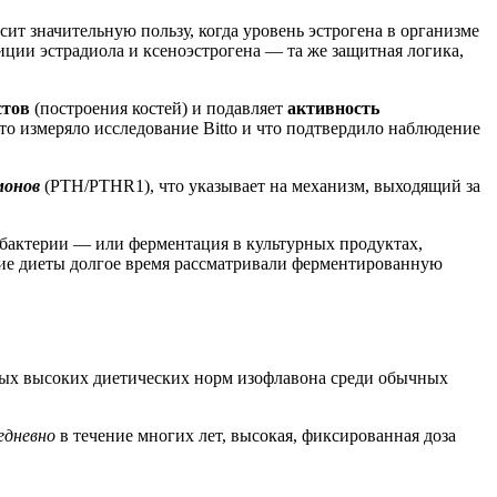
сит значительную пользу, когда уровень эстрогена в организме
ции эстрадиола и ксеноэстрогена — та же защитная логика,
стов
(построения костей) и подавляет
активность
то измеряло исследование Bitto и что подтвердило наблюдение
монов
(PTH/PTHR1), что указывает на механизм, выходящий за
актерии — или ферментация в культурных продуктах,
ие диеты долгое время рассматривали ферментированную
амых высоких диетических норм изофлавона среди обычных
едневно
в течение многих лет, высокая, фиксированная доза