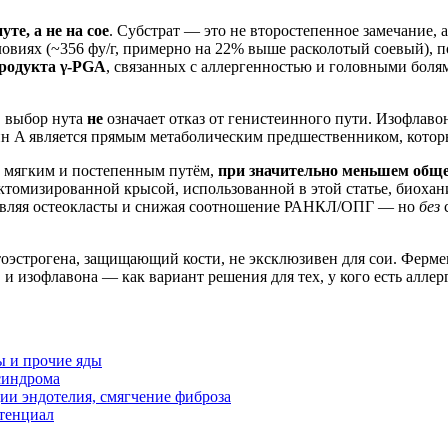
нуте, а не на сое
. Субстрат — это не второстепенное замечание,
словиях (~356 фу/г, примерно на 22% выше расколотый соевый),
продукта γ-PGA
, связанных с аллергенностью и головными боля
, выбор нута
не
означает отказ от генистеинного пути. Изофлав
ин A является прямым метаболическим предшественником, кото
е мягким и постепенным путём,
при значительно меньшем обще
эктомизированной крысой, использованной в этой статье, биоха
одавляя остеокласты и снижая соотношение РАНКЛ/ОПГ — но
без
с
эстрогена, защищающий кости, не эксклюзивен для сои. Фермен
 изофлавона — как вариант решения для тех, у кого есть аллер
ы и прочие яды
синдрома
ии эндотелия, смягчение фиброза
отенциал