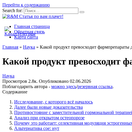
Перейти к содержанию
Search for:
Главная страница
Обратная связь
Карта сайта
Главная
»
Наука
»
Какой продукт превосходит фармпрепараты д
Какой продукт превосходит ф
Наука
Просмотров
2.8к.
Опубликовано
02.06.2026
Поблагодарить автора -
можно здесь
/
резервная ссылка
.
Содержание
Исследование, с которого всё началось
Далее были новые доказательства
Противостояние с заместительной гормональной терапи
Анализ при открытом остеопорозе
Почему это работает: селективная модуляция эстрогенн
Альтернатива сое: нут