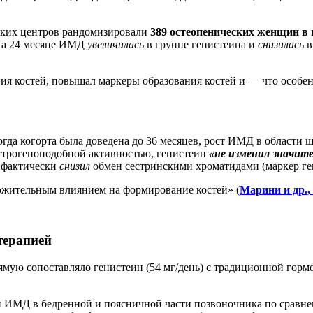
ских центров рандомизировали
389 остеопенических женщин в 
 На 24 месяце ИМД
увеличилась
в группе генистеина и
снизилась
в
ия костей, повышал маркеры образования костей и — что особе
гда когорта была доведена до 36 месяцев, рост ИМД в области 
 эстрогеноподобной активностью, генистеин
«не изменил значит
 фактически
снизил
обмен сестринскими хроматидами (маркер ге
ожительным влиянием на формирование костей» (
Марини и др., 
терапией
мую сопоставляло генистеин (54 мг/день) с традиционной гормо
и ИМД в бедренной и поясничной части позвоночника по сравне