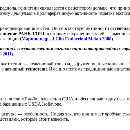
традиола, генистеин связывается с рецептором дольше, что прино
рогену
притуплять
пролиферативную активность избытка экспози
 ремоделирования костей. Он способствует активности
остеобла
тношение РАНКЛ/ОПГ
в сторону сохранения костей — именно э
у женщин (
Марини и др., J Clin Endocrinol Metab 2008
).
теина с восстановлением сигнализации паращитовидных гор
i 2011
).
ржит генист
—
неактивный гликозид. Дружественные кишечные б
 в активный
генистеин
. Именно поэтому традиционные азиатск
дит в число «Топ-9» аллергенов США и обеспечивает одну из с
 базе данных USDA Isoflavone.
нагрузка — особенность. Но для тех, кто принимает
продукт еж
ствиями, которые стоит взвесить.