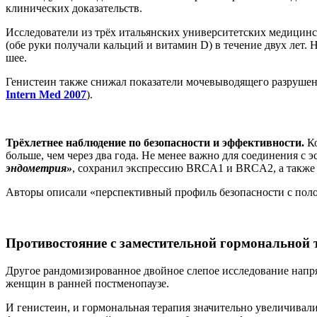
клинических доказательств.
Исследователи из трёх итальянских университетских медицин
(обе руки получали кальций и витамин D) в течение двух лет.
шее.
Генистеин также снижал показатели мочевыводящего разрушен
Intern Med 2007
).
Трёхлетнее наблюдение по безопасности и эффективности.
Ко
больше, чем через два года. Не менее важно для соединения с
эндометрия»
, сохранил экспрессию BRCA1 и BRCA2, а также
Авторы описали «перспективный профиль безопасности с пол
Противостояние с заместительной гормональной 
Другое рандомизированное двойное слепое исследование напря
женщин в ранней постменопаузе.
И генистеин, и гормональная терапия значительно увеличивал