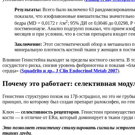
Результаты:
Всего было включено 63 рандомизированных 
показали, что изофлавоновые вмешательства значительн
2
бедра (MD = 0,0172 г /см
; 95% ДИ от 0,0046 до 0,0298, P
постменопаузе. Анализ подгрупп показал, что прием из
месяцев и при условии, что в состав препарата входит ген
Заключение:
Этот систематический обзор и метаанализ п
минеральную плотность костной ткани у женщин в постм
Влияние Генистейна выходит за пределы костного скелета. В т
сосудистого риска, снизив уровень фибриногена и показав «б
сердца» (
Squadrito и др., J Clin Endocrinol Metab 2007
).
Почему это работает: селективная мод
Генистеин структурно похож на 17β-эстрадиол, но это не гру
принцип, по которому был создан препарат ралоксифен, но ген
Ключ —
селективность рецепторов
. Генистеин преимуществе
кости — в отличие от ERα, который доминирует в ткани груди 
Это позволяет генистеину стимулировать сигналы эстроге
тканях груди
.