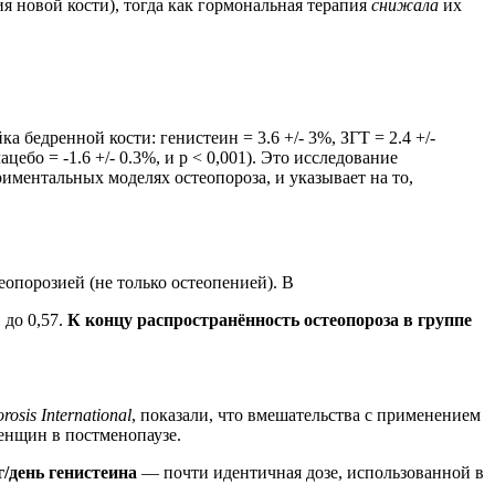
 новой кости), тогда как гормональная терапия
снижала
их
бедренной кости: генистеин = 3.6 +/- 3%, ЗГТ = 2.4 +/-
ацебо = -1.6 +/- 0.3%, и р < 0,001). Это исследование
иментальных моделях остеопороза, и указывает на то,
опорозией (не только остеопенией). В
 до 0,57.
К концу распространённость остеопороза в группе
rosis International
, показали, что вмешательства с применением
енщин в постменопаузе.
г/день генистеина
— почти идентичная дозе, использованной в