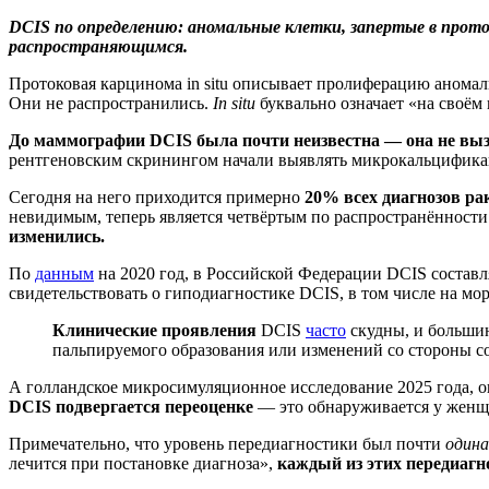
DCIS по определению: аномальные клетки, запертые в проток
распространяющимся.
Протоковая карцинома in situ описывает пролиферацию анома
Они не распространились.
In situ
буквально означает «на своём
До маммографии DCIS была почти неизвестна — она не выз
рентгеновским скринингом начали выявлять микрокальцифика
Сегодня на него приходится примерно
20% всех диагнозов ра
невидимым, теперь является четвёртым по распространённости
изменились.
По
данным
на 2020 год, в Российской Федерации DCIS состав
свидетельствовать о гиподиагностике DCIS, в том числе на мо
Клинические проявления
DCIS
часто
скудны, и большин
пальпируемого образования или изменений со стороны со
А голландское микросимуляционное исследование 2025 года, 
DCIS подвергается переоценке
— это обнаруживается у женщин
Примечательно, что уровень передиагностики был почти
одина
лечится при постановке диагноза»,
каждый из этих передиагн