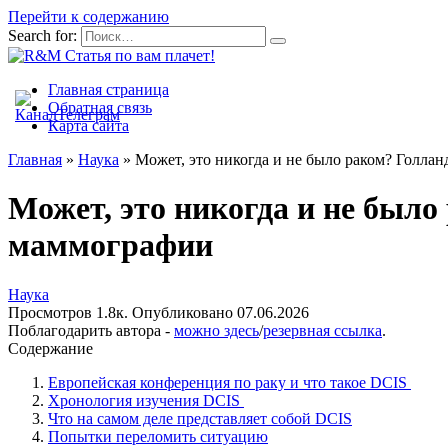
Перейти к содержанию
Search for:
Главная страница
Обратная связь
Карта сайта
Главная
»
Наука
»
Может, это никогда и не было раком? Голла
Может, это никогда и не было
маммографии
Наука
Просмотров
1.8к.
Опубликовано
07.06.2026
Поблагодарить автора -
можно здесь
/
резервная ссылка
.
Содержание
Европейская конференция по раку и что такое DCIS
Хронология изучения DCIS
Что на самом деле представляет собой DCIS
Попытки переломить ситуацию