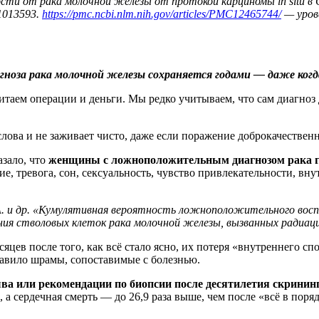
ости от рака молочной железы от протокой карциномы in situ 
41013593.
https://pmc.ncbi.nlm.nih.gov/articles/PMC12465744/
— урове
ноза рака молочной железы сохраняется годами — даже когда
таем операции и деньги. Мы редко учитываем, что сам диагноз 
лова и не заживает чисто, даже если поражение доброкачественн
азало, что
женщины с ложноположительным диагнозом рака гр
, тревога, сон, сексуальность, чувство привлекательности, в
.А. и др. «Кумулятивная вероятность ложноположительного восп
ия стволовых клеток рака молочной железы, вызванных радиацией
есяцев после того, как всё стало ясно, их потеря «внутреннего 
тавило шрамы, сопоставимые с болезнью.
а или рекомендации по биопсии после десятилетия скрининг
 а сердечная смерть — до 26,9 раза выше, чем после «всё в поряд