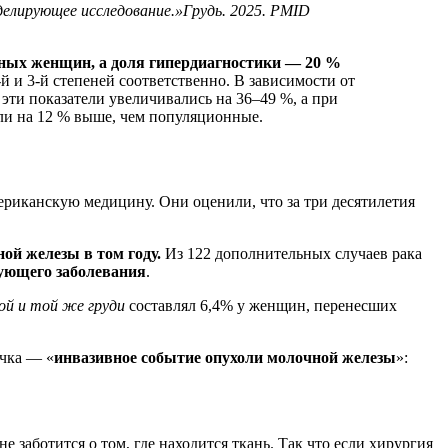
оделирующее исследование.»Грудь. 2025. PMID
ванных женщин, а доля гипердиагностики — 20 %
й и 3-й степеней соответственно. В зависимости от
эти показатели увеличивались на 36–49 %, а при
ли на 12 % выше, чем популяционные.
ериканскую медицину. Они оценили, что за три десятилетия
ой железы в том году.
Из 122 дополнительных случаев рака
рующего заболевания
.
ой и той же груди
составлял 6,4% у женщин, перенесших
очка — «
инвазивное событие опухоли молочной железы
»:
 заботится о том, где находится ткань. Так что если хирургия