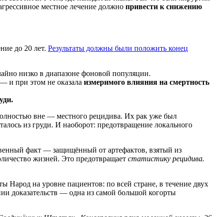
 агрессивное местное лечение должно
привести к снижению
ние до 20 лет.
Результаты должны были положить конец
айно низко в диапазоне фоновой популяции.
 — и при этом не оказала
измеримого влияния на смертность
уди.
олностью вне — местного рецидива. Их рак уже был
талось из груди. И наоборот: предотвращение локального
ственный факт — защищённый от артефактов, взятый из
оличество жизней. Это предотвращает
статистику рецидива.
ы Народ на уровне пациентов: по всей стране, в течение двух
нии доказательств — одна из самой большой когорты