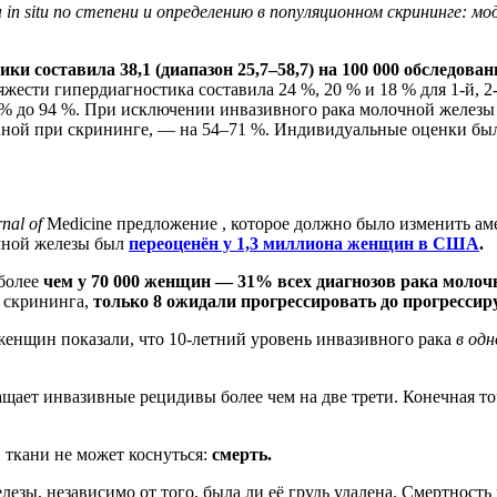
in situ по степени и определению в популяционном скрининге: м
ики составила 38,1 (диапазон 25,7–58,7) на 100 000 обследо
ести гипердиагностика составила 24 %, 20 % и 18 % для 1-й, 2-
 % до 94 %. При исключении инвазивного рака молочной железы 
енной при скрининге, — на 54–71 %. Индивидуальные оценки бы
nal of
Medicine предложение , которое должно было изменить ам
чной железы был
переоценён у 1,3 миллиона женщин в США
.
 более
чем у 70 000 женщин — 31% всех диагнозов рака молочн
 скрининга,
только 8 ожидали прогрессировать до прогресси
женщин показали, что 10-летний уровень инвазивного рака
в одн
ащает инвазивные рецидивы более чем на две трети. Конечная т
й ткани не может коснуться:
смерть.
зы, независимо от того, была ли её грудь удалена. Смертность не