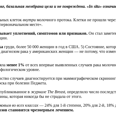
е, базальная мембрана цела и не повреждена. «In situ» означ
льных клеток
внутри
молочного протока. Клетки не прошли чере
 первоначальном месте».
ывает уплотнений, симптомов или признаков.
Он стал заметен
ции.
ка
груди, более 50 000 женщин в год в США. 5) Состояние, кот
 диагнозом рака у американских женщин — не потому, что измен
ляла
менее 1%
от всех впервые выявленных случаев рака молочн
рфологическом уровне.
ство случаев диагностируется при маммографическом скрининге
ска при болезни Педжета.
опубликованное в
журнале The Breast
, определило число последс
ы, которая никогда бы не страдала от этого.
ковым во всех классах
— 24% для 1-й степени, 20% для 2-й, 18% 
озов становится чрезмерным лечением.