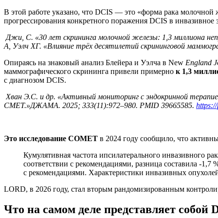
В этой работе указано, что DCIS — это «форма рака молочной 
прогрессирования конкретного поражения DCIS в инвазивное з
Джи, С. «30 лет скрининга молочной железы: 1,3 миллиона неп
А, Уэлч ХГ. «Влияние трёх десятилетий скрининговой маммогра
Опираясь на знаковый анализ Блейера и Уэлча в New
England J
маммографического скрининга привели примерно
к 1,3 милл
с диагнозом DCIS.
Хван Э.С. и др. «Активный мониторинг с эндокринной терапией 
CMET.»ДЖАМА. 2025; 333(11):972–980. PMID 39665585.
https:
Это
исследование COMET
в 2024 году сообщило, что активны
Кумулятивная частота ипсилатерального инвазивного рака
соответствии с рекомендациями, разница составила -1,7 
с рекомендациями. Характеристики инвазивных опухолей
LORD, в 2026 году, стал вторым рандомизированным контро
Что на самом деле представляет собой 