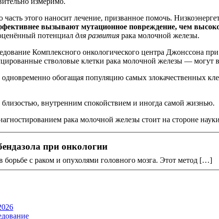
твительно измеримо.
о часть этого наносит лечение, призванное помочь. Низкоэнерг
ффективнее вызывают мутационное повреждение, чем высоко
дооценённый потенциал
для развития
рака молочной железы.
ледование Комплексного онкологического центра Джонссона при
уцированные стволовые клетки рака молочной железы — могут 
а, одновременно обогащая популяцию самых злокачественных кл
м, близостью, внутренним спокойствием и иногда самой жизнью.
иагностированием рака молочной железы стоит на стороне науки,
бендазола при онкологии
в борьбе с раком и опухолями головного мозга. Этот метод […]
2026
едование