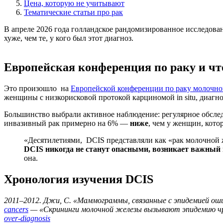
Цена, которую не учитывают
Тематические статьи про рак
В апреле 2026 года голландское рандомизированное исследова
хуже, чем те, у кого был этот диагноз.
Европейская конференция по раку и чт
Это произошло на
Европейской конференции по раку молочно
женщины с низкорисковой протокой карциномой in situ, диагн
Большинство выбрали активное наблюдение: регулярное обсле
инвазивный рак примерно на 6% —
ниже
, чем у женщин, кото
«Десятилетиями, DCIS представляли как «рак молочной же
DCIS никогда не станут опасными, возникает важный
она.
Хронология изучения DCIS
2011–2012. Джи, С. «Маммограммы, связанные с эпидемией оши
cancers
— «Скрининги молочной железы вызывают эпидемию чрез
over-diagnosis