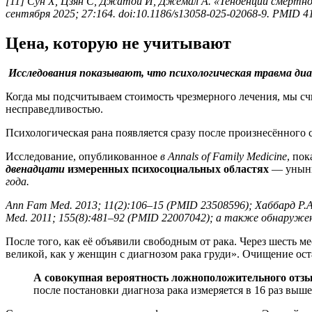
[11] Сун Х, Цзян С, Джатой И, Джемал А. «Тенденции смертн
сентября 2025; 27:164. doi:10.1186/s13058-025-02068-9. PMID 
Цена, которую не учитывают
Исследования показывают, что психологическая травма диаг
Когда мы подсчитываем стоимость чрезмерного лечения, мы счи
несправедливостью.
Психологическая рана появляется сразу после произнесённого с
Исследование, опубликованное
в Annals of Family Medicine
, пок
двенадцати
измеренных психосоциальных областях
— уныние
года.
Ann Fam Med. 2013; 11(2):106–15 (PMID 23508596); Хаббард Р
Med. 2011; 155(8):481–92 (PMID 22007042); а также обнаружен
После того, как её объявили свободным от рака. Через шесть м
великой, как у женщин с диагнозом рака груди». Очищение ос
А совокупная вероятность ложноположительного отзыв
после постановки диагноза рака измеряется в 16 раз выше,