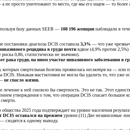
 а не просто уничтожают то место, где мы его ищем — то более
используя базу данных SEER —
108 196 женщин
наблюдали в тече
сле постановки диагноза DCIS составила
3,3%
— что уже чрезвыч
инвазивного рецидива в груди почти
вдвое (4,9% против 2,5%)
риска 0,86, статистически не значимо).
т рака груди, на ином участке инвазивного заболевания в гр
у которых смертельная болезнь проявилась
несмотря
на — или п
 DCIS. Никакая мастэктомия не могла бы удалить то, что уже ос
 —
не спасло жизни.
ое лечение к ней снизило бы смертность. Это не так. Этот един
нием утверждения о том, что операция DCIS спасает большое к
 смерти.
бщества 2025 года подтверждает на уровне населения результат
от DCIS оставался на прежнем
уровне.(11) Две независимые ли
— сходятся к одному выводу.