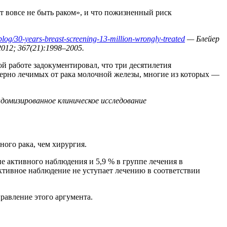
т вовсе не быть раком», и что пожизненный риск
blog/30-years-breast-screening-13-million-wrongly-treated
— Блейер
012; 367(21):1998–2005.
й работе задокументировал, что три десятилетия
ерно лечимых от рака молочной железы, многие из которых —
ндомизированное клиническое исследование
ого рака, чем хирургия.
е активного наблюдения и 5,9 % в группе лечения в
 активное наблюдение не уступает лечению в соответствии
авление этого аргумента.