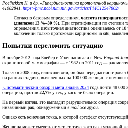
Poelhekken K. и др. «Гипердиагностика проточечной карциномы 
41082841.
https://pmc.ncbi.nlm.nih.gov/articles/PMC12547802/
Согласно базовым определениям,
частота гипердиагност
(диапазон 13 %–30 %).
При стратификации по степени тяж
определения, избыточная диагностика оценивалась от 18
включении только протоковой карциномы in situ, выявл
Попытки переломить ситуацию
В ноябре 2012 года Блейер и Уэлч написали в New
England Jour
скрининговой маммографии — с 1982 по 2011 год — рак моло
Только в 2008 году, написали они, он был передиагностирован
на ранних стадиях, выявленных на 100 000 женщин с помощью
Систематический обзор и мета-анализ 2024
года почти 48 000 
операцию, против
22,7
% у тех, у кого не было операции.
На первый взгляд, это выглядит разрушительно: операция сокр
инвазивный рак, обнаруженный
в той же груди.
Однако есть конечная точка, к которой артефакт отсутствующе
Женщина может умереть от метастатического рака молочной желе