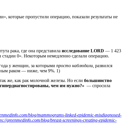
ии», которые пропустили операцию, показали результаты не
ута рака, где она представила
исследование LORD
— 1 423
ы стадии 0». Некоторым немедленно сделали операцию.
года у женщин, за которыми
просто наблюдали,
развился
вным раком — ниже, чем 9%. 1)
так же, как рак молочной железы. Но если
большинство
 гипердиагностированы, чем им нужно?»
— спросила
reenmedinfo.com/blog/mammograms-linked-epidemic-misdiagnosed-
ps://greenmedinfo.com/blog/breast-screenings-creating-epidemic-