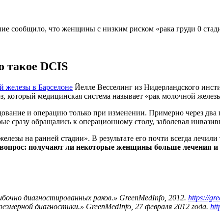
ние сообщило, что женщины с низким риском «рака груди 0 стад
о такое DCIS
й железы в Барселоне
Йелле Весселинг из Нидерландского инстит
оз, который медицинская система называет «рак молочной желез
дование и операцию только при изменении. Примерно через два 
рые сразу обращались к операционному столу, заболевал инвази
лезы на ранней стадии». В результате его почти всегда лечили 
 вопрос: получают ли некоторые женщины больше лечения и
бочно диагностированных раков.» GreenMedInfo, 2012.
https://g
мерной диагностики.» GreenMedInfo, 27 февраля 2012 года.
htt