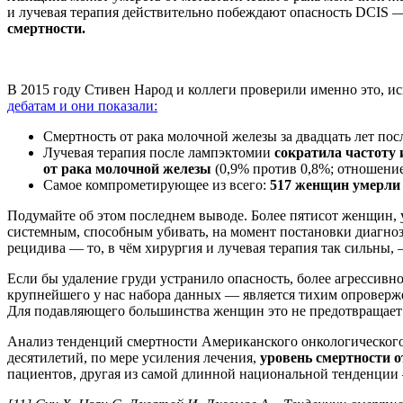
и лучевая терапия действительно побеждают опасность DCIS —
смертности.
В 2015 году Стивен Народ и коллеги проверили именно это, 
дебатам и они показали:
Смертность от рака молочной железы за двадцать лет по
Лучевая терапия после лампэктомии
сократила частоту 
от рака молочной железы
(0,9% против 0,8%; отношение 
Самое компрометирующее из всего:
517 женщин умерли о
Подумайте об этом последнем выводе. Более пятисот женщин, 
системным, способным убивать, на момент постановки диагноза
рецидива — то, в чём хирургия и лучевая терапия так сильны,
Если бы удаление груди устранило опасность, более агрессивн
крупнейшего у нас набора данных — является тихим опроверже
Для подавляющего большинства женщин это не предотвращает
Анализ тенденций смертности Американского онкологического о
десятилетий, по мере усиления лечения,
уровень смертности 
пациентов, другая из самой длинной национальной тенденции 