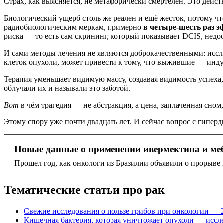
Страх, как выясняется, не метафорически смертелен. Это дейс
Биологический ущерб столь же реален и ещё жесток, потому чт
радиобиологическим меркам, примерно
в четыре-шесть раз э
риска — то есть сам скрининг, который показывает DCIS, не
И сами методы лечения не являются доброкачественными: исс
клеток опухоли, может привести к тому, что выжившие — инд
Терапия уменьшает видимую массу, создавая видимость успех
облучали их и называли это заботой.
Вот
в чём трагедия — не абстракция, а цена, заплаченная сно
Этому спору уже почти двадцать лет. И сейчас вопрос с гиперд
Новые данные о применении ивермектина и ме
Прошел год, как онкологи из Бразилии объявили о прорыве 
Тематические статьи про рак
Свежие исследования о пользе грибов при онкологии — 
Кишечная бактерия, которая уничтожает опухоли — иссл