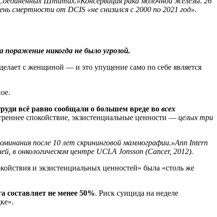
в Соединённых Штатах.»Консервация рака молочной железы. 26
нь смертности от DCIS «не снизился с 2000 по 2021 год».
 поражение никогда не было угрозой.
делает с женщиной — и это упущение само по себе является
ое.
уди всё равно сообщали о большем вреде во
всех
нутреннее спокойствие, экзистенциальные ценности —
целых три
оминания после 10 лет скрининговой маммографии.»Ann Intern
, в онкологическом центре UCLA Jonsson (Cancer, 2012).
спокойствия и экзистенциальных ценностей» была «столь же
а составляет не менее 50%
. Риск суицида на неделе
ке».