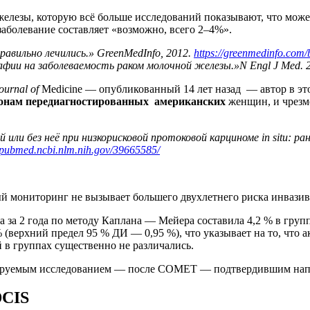
железы, которую всё больше исследований показывают, что може
аболевание составляет «возможно, всего 2–4%».
равильно лечились.» GreenMedInfo, 2012.
https://greenmedinfo.com/
фии на заболеваемость раком молочной железы.»N Engl J Med. 2
ournal of
Medicine — опубликованный 14 лет назад — автор в это
ионам передиагностированных американских
женщин, и чрезм
или без неё при низкорисковой протоковой карциноме in situ: ра
//pubmed.ncbi.nlm.nih.gov/39665585/
й мониторинг не вызывает большего двухлетнего риска инвазивн
 за 2 года по методу Каплана — Мейера составила 4,2 % в групп
% (верхний предел 95 % ДИ — 0,95 %), что указывает на то, что
 в группах существенно не различались.
лируемым исследованием — после COMET — подтвердившим напр
DCIS