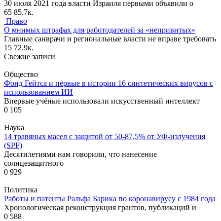
30 июля 2021 года власти Израиля первыми объявили о
65
85.7к.
Право
О мнимых штрафах для работодателей за «непривитых»
Главные санврачи и региональные власти не вправе требовать
15
72.9к.
Свежие записи
Общество
Фонд Гейтса и первые в истории 16 синтетических вирусов с
использованием ИИ
Впервые учёные использовали искусственный интеллект
0
105
Наука
14 травяных масел с защитой от 50-87,5% от УФ-излучения
(SPF)
Десятилетиями нам говорили, что нанесение
солнцезащитного
0
929
Политика
Работы и патенты Ральфа Барика по коронавирусу с 1984 года
Хронологическая реконструкция грантов, публикаций и
0
588