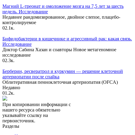
Магний L-треонат и омоложение мозга на 7,5 лет за шесть
недель. Исследование
Недавнее рандомизированное, двойное слепое, плацебо-
контролируемое
0
2.1к.
Бифидобактерии в кишечнике и агрессивный рак: какая связь.
Исследование
Доктор Сабина Хазан и соавторы Новое метагеномное
исследование
0
2.3к.
Берберин, ресвератрол и куркумин — решение клеточной
артериопатии после спайка
Облитеративная пенноклеточная артериопатия (OFCA)
Недавно
0
1.2к.
При копировании информации с
нашего ресурса обязательно
указывайте ссылку на
первоисточник.
Разделы