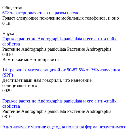
Общество
6G: терагерцовая атака на разум и тело
Грядет следующее поколение мобильных телефонов, и оно
0
1к.
Наука
Горькое растение Andrographis paniculata и его анти-спайк
свойства
Растение Andrographis paniculata Растение Andrographis
0
810
Вам также может понравиться
14 травяных масел с защитой от 50-87,5% от УФ-излучения
(SPF)
Десятилетиями нам говорили, что нанесение
солнцезащитного
0
929
Горькое растение Andrographis paniculata и его анти-спайк
свойства
Растение Andrographis paniculata Растение Andrographis
0
810
Ацетилтаурат магния: еще одна полезная форма незаменимого