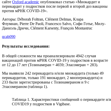
сайте
Oxford academic
опубликовал статью «Миокардит и
перикардит у подростков после первой и второй доз вакцины
против мРНК COVID-19».
Авторы:
Déborah Foltran
,
Clément Delmas
,
Клара
Флумиан
,
Pierre De Paoli
,
Francesco Salvo
,
Софи Готье
,
Милу-
Даниэль Дричи
,
Clément Karsenty
,
François Montastruc
qcab090
Результаты исследования:
В общей сложности мы проанализировали 4942 случая
вакцинаций против мРНК COVID-19 у подростков в возрасте
от 12 до 17 лет (Тозинамеран = 4659; Эласомеран = 283).
Мы выявили 242 перикардита и/или миокардита (только 49
перикардитов, только 191 миокардит, 2 миоперикардита) и
233 были зарегистрированы с Тозинамераном и 9 с
Эласомераном (таблица 1).
Таблица 1. Характеристики сообщений о перикардите и
COVID19 у подростков в Vigibase.