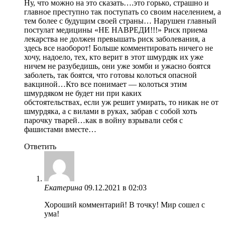
Ну, что можно на это сказать….это горько, страшно и
главное преступно так поступать со своим населением, а
тем более с будущим своей страны… Нарушен главный
постулат медицины «НЕ НАВРЕДИ!!!» Риск приема
лекарства не должен превышать риск заболевания, а
здесь все наоборот! Больше комментировать ничего не
хочу, надоело, тех, кто верит в этот шмурдяк их уже
ничем не разубедишь, они уже зомби и ужасно боятся
заболеть, так боятся, что готовы колоться опасной
вакциной…Кто все понимает — колоться этим
шмурдяком не будет ни при каких
обстоятельствах, если уж решит умирать, то никак не от
шмурдяка, а с вилами в руках, забрав с собой хоть
парочку тварей…как в войну взрывали себя с
фашистами вместе…
Ответить
Екатерина
09.12.2021 в 02:03
Хороший комментарий! В точку! Мир сошел с
ума!