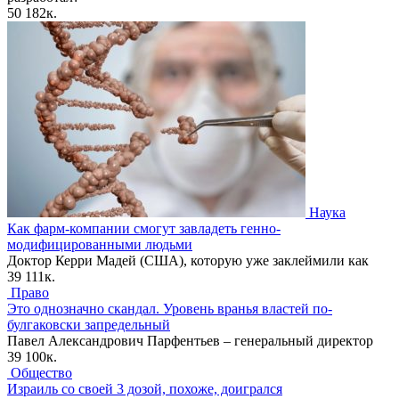
50
182к.
Наука
Как фарм-компании смогут завладеть генно-
модифицированными людьми
Доктор Керри Мадей (США), которую уже заклеймили как
39
111к.
Право
Это однозначно скандал. Уровень вранья властей по-
булгаковски запредельный
Павел Александрович Парфентьев – генеральный директор
39
100к.
Общество
Израиль со своей 3 дозой, похоже, доигрался