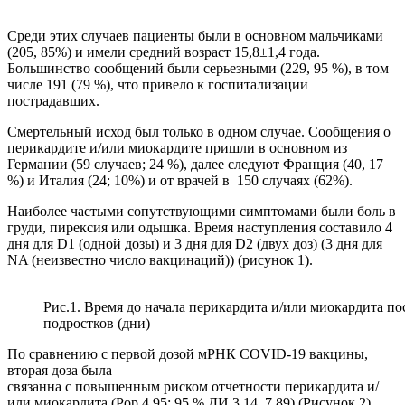
Среди этих случаев пациенты были в основном мальчиками
(205, 85%) и имели средний возраст 15,8±1,4 года.
Большинство сообщений были серьезными (229, 95 %), в том
числе 191 (79 %), что привело к госпитализации
пострадавших.
Смертельный исход был только в одном случае. Сообщения о
перикардите и/или миокардите пришли в основном из
Германии (59 случаев; 24 %), далее следуют Франция (40, 17
%) и Италия (24; 10%) и от врачей в 150 случаях (62%).
Наиболее частыми сопутствующими симптомами были боль в
груди, пирексия или одышка. Время наступления составило 4
дня для D1 (одной дозы) и 3 дня для D2 (двух доз) (3 дня для
NA (неизвестно число вакцинаций)) (рисунок 1).
Рис.1. Время до начала перикардита и/или миокардита 
подростков (дни)
По сравнению с первой дозой мРНК COVID-19 вакцины,
вторая доза была
связанна с повышенным риском отчетности перикардита и/
или миокардита (Рор 4.95; 95 % ДИ 3,14, 7,89) (Рисунок 2).