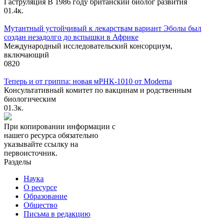
Гаструляция В 1986 году британский биолог развития
0
1.4к.
Мутантный устойчивый к лекарствам вариант Эболы был
создан незадолго до вспышки в Африке
Международный исследовательский консорциум,
включающий
0
820
Теперь и от гриппа: новая мРНК-1010 от Moderna
Консультативный комитет по вакцинам и родственным
биологическим
0
1.3к.
При копировании информации с
нашего ресурса обязательно
указывайте ссылку на
первоисточник.
Разделы
Наука
О ресурсе
Образование
Общество
Письма в редакцию