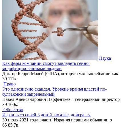
Наука
Как фарм-компании смогут завладеть генно-
модифицированными людьми
Доктор Керри Мадей (США), которую уже заклеймили как
39
111к.
Право
Это однозначно скандал. Уровень вранья властей по-
булгаковски запредельный
Павел Александрович Парфентьев – генеральный директор
39
100к.
Общество
Израиль со своей 3 дозой, похоже, доигрался
30 июля 2021 года власти Израиля первыми объявили о
65
85.7к.