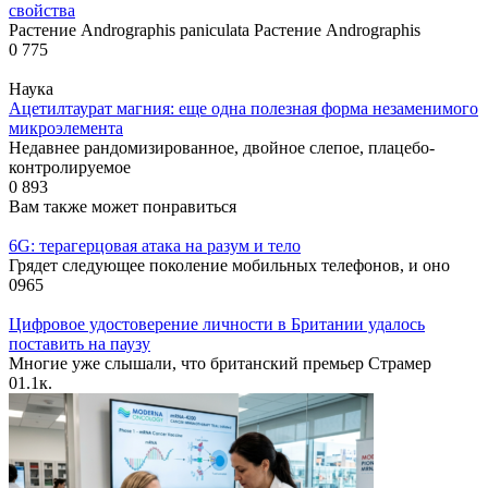
свойства
Растение Andrographis paniculata Растение Andrographis
0
775
Наука
Ацетилтаурат магния: еще одна полезная форма незаменимого
микроэлемента
Недавнее рандомизированное, двойное слепое, плацебо-
контролируемое
0
893
Вам также может понравиться
6G: терагерцовая атака на разум и тело
Грядет следующее поколение мобильных телефонов, и оно
0
965
Цифровое удостоверение личности в Британии удалось
поставить на паузу
Многие уже слышали, что британский премьер Страмер
0
1.1к.