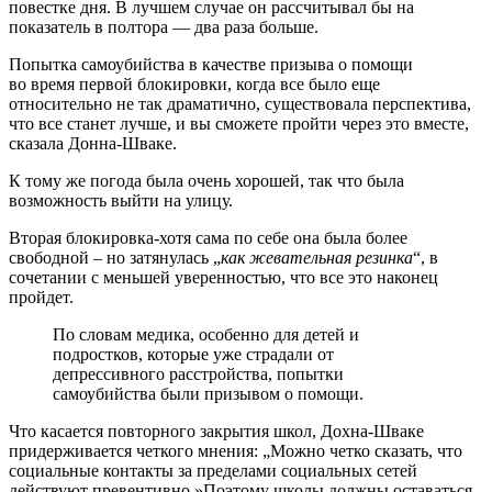
повестке дня. В лучшем случае он рассчитывал бы на
показатель в полтора — два раза больше.
Попытка самоубийства в качестве призыва о помощи
во время первой блокировки, когда все было еще
относительно не так драматично, существовала перспектива,
что все станет лучше, и вы сможете пройти через это вместе,
сказала Донна-Шваке.
К тому же погода была очень хорошей, так что была
возможность выйти на улицу.
Вторая блокировка-хотя сама по себе она была более
свободной – но затянулась „
как жевательная резинка
“, в
сочетании с меньшей уверенностью, что все это наконец
пройдет.
По словам медика, особенно для детей и
подростков, которые уже страдали от
депрессивного расстройства, попытки
самоубийства были призывом о помощи.
Что касается повторного закрытия школ, Дохна-Шваке
придерживается четкого мнения: „Можно четко сказать, что
социальные контакты за пределами социальных сетей
действуют превентивно.»Поэтому школы должны оставаться