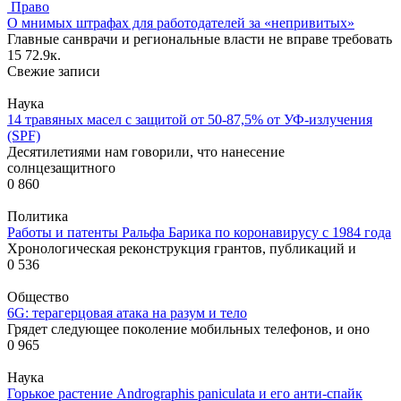
Право
О мнимых штрафах для работодателей за «непривитых»
Главные санврачи и региональные власти не вправе требовать
15
72.9к.
Свежие записи
Наука
14 травяных масел с защитой от 50-87,5% от УФ-излучения
(SPF)
Десятилетиями нам говорили, что нанесение
солнцезащитного
0
860
Политика
Работы и патенты Ральфа Барика по коронавирусу с 1984 года
Хронологическая реконструкция грантов, публикаций и
0
536
Общество
6G: терагерцовая атака на разум и тело
Грядет следующее поколение мобильных телефонов, и оно
0
965
Наука
Горькое растение Andrographis paniculata и его анти-спайк