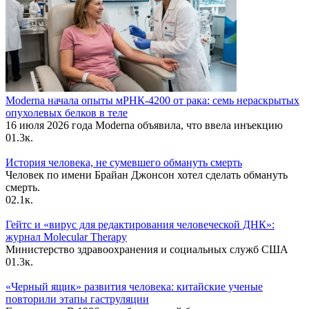
Moderna начала опыты мРНК-4200 от рака: семь нераскрытых
опухолевых белков в теле
16 июля 2026 года Moderna объявила, что ввела инъекцию
0
1.3к.
История человека, не сумевшего обмануть смерть
Человек по имени Брайан Джонсон хотел сделать обмануть
смерть.
0
2.1к.
Гейтс и «вирус для редактирования человеческой ДНК»:
журнал Molecular Therapy
Министерство здравоохранения и социальных служб США
0
1.3к.
«Черный ящик» развития человека: китайские ученые
повторили этапы гаструляции