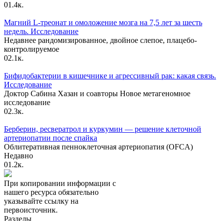
0
1.4к.
Магний L-треонат и омоложение мозга на 7,5 лет за шесть
недель. Исследование
Недавнее рандомизированное, двойное слепое, плацебо-
контролируемое
0
2.1к.
Бифидобактерии в кишечнике и агрессивный рак: какая связь.
Исследование
Доктор Сабина Хазан и соавторы Новое метагеномное
исследование
0
2.3к.
Берберин, ресвератрол и куркумин — решение клеточной
артериопатии после спайка
Облитеративная пенноклеточная артериопатия (OFCA)
Недавно
0
1.2к.
При копировании информации с
нашего ресурса обязательно
указывайте ссылку на
первоисточник.
Разделы