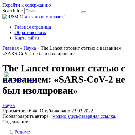
Перейти к содержанию
Search for:
Главная страница
Обратная связь
Карта сайта
Главная
»
Наука
»
The Lancet готовит статью с названием:
«SARS-CoV-2 не был изолирован»
The Lancet готовит статью с
названием: «SARS-CoV-2 не
был изолирован»
Наука
Просмотров
6.4к.
Опубликовано
23.03.2022
Поблагодарить автора -
можно здесь
/
резервная ссылка
.
Содержание
Резюме