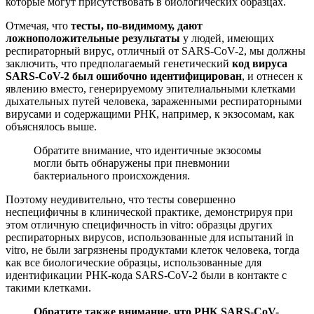
которые могут присутствовать в биологических образцах.
Отмечая, что
тесты, по-видимому, дают
ложноположительные результаты
у людей, имеющих
респираторный вирус, отличный от SARS-CoV-2, мы должны
заключить, что предполагаемый генетический
код вируса
SARS-CoV-2 был ошибочно идентифицирован
, и отнесен к
явлению вместо, генерируемому эпителиальными клетками
дыхательных путей человека, зараженными респираторными
вирусами и содержащими РНК, например, к экзосомам, как
объяснялось выше.
Обратите внимание, что идентичные экзосомы
могли быть обнаружены при пневмонии
бактериального происхождения.
Поэтому неудивительно, что тесты совершенно
неспецифичны в клинической практике, демонстрируя при
этом отличную специфичность in vitro: образцы других
респираторных вирусов, использованные для испытаний in
vitro, не были загрязнены продуктами клеток человека, тогда
как все биологические образцы, использованные для
идентификации РНК-кода SARS-CoV-2 были в контакте с
такими клетками.
Обратите также внимание, что РНК SARS-CoV-