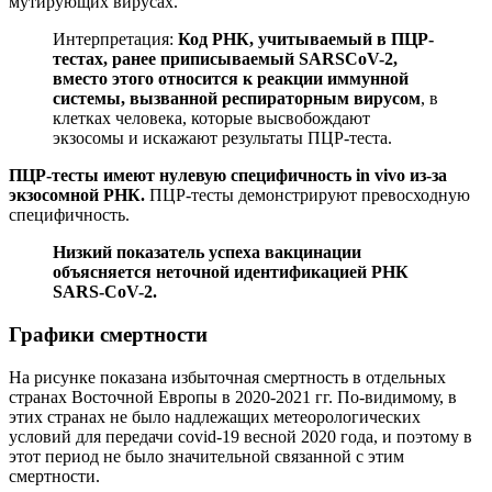
мутирующих вирусах.
Интерпретация:
Код РНК, учитываемый в ПЦР-
тестах, ранее приписываемый SARSCoV-2,
вместо этого относится к реакции иммунной
системы, вызванной респираторным вирусом
, в
клетках человека, которые высвобождают
экзосомы и искажают результаты ПЦР-теста.
ПЦР-тесты имеют нулевую специфичность in vivo из-за
экзосомной РНК.
ПЦР-тесты демонстрируют превосходную
специфичность.
Низкий показатель успеха вакцинации
объясняется неточной идентификацией РНК
SARS-CoV-2.
Графики смертности
На рисунке показана избыточная смертность в отдельных
странах Восточной Европы в 2020-2021 гг. По-видимому, в
этих странах не было надлежащих метеорологических
условий для передачи covid-19 весной 2020 года, и поэтому в
этот период не было значительной связанной с этим
смертности.