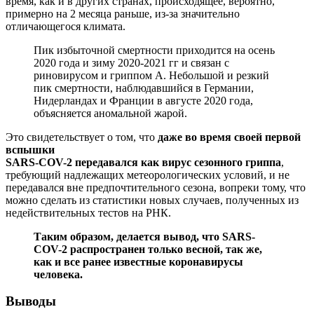
время, как и в других странах, происходящее, вероятно,
примерно на 2 месяца раньше, из-за значительно
отличающегося климата.
Пик избыточной смертности приходится на осень
2020 года и зиму 2020-2021 гг и связан с
риновирусом и гриппом А. Небольшой и резкий
пик смертности, наблюдавшийся в Германии,
Нидерландах и Франции в августе 2020 года,
объясняется аномальной жарой.
Это свидетельствует о том, что
даже во время своей первой
вспышки
SARS-COV-2 передавался как вирус сезонного гриппа
,
требующий надлежащих метеорологических условий, и не
передавался вне предпочтительного сезона, вопреки тому, что
можно сделать из статистики новых случаев, полученных из
недействительных тестов на РНК.
Таким образом, делается вывод, что SARS-
COV-2 распространен только
весной, так же,
как и все ранее известные коронавирусы
человека.
Выводы