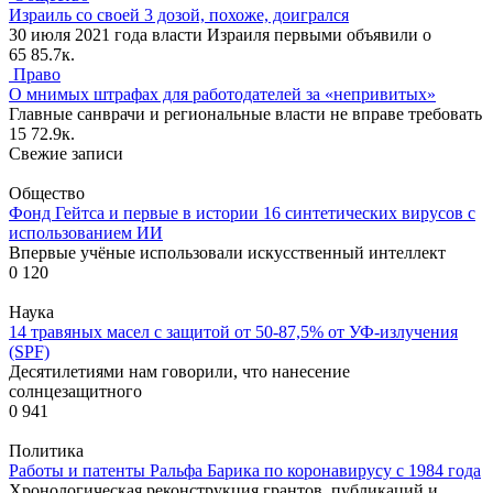
Израиль со своей 3 дозой, похоже, доигрался
30 июля 2021 года власти Израиля первыми объявили о
65
85.7к.
Право
О мнимых штрафах для работодателей за «непривитых»
Главные санврачи и региональные власти не вправе требовать
15
72.9к.
Свежие записи
Общество
Фонд Гейтса и первые в истории 16 синтетических вирусов с
использованием ИИ
Впервые учёные использовали искусственный интеллект
0
120
Наука
14 травяных масел с защитой от 50-87,5% от УФ-излучения
(SPF)
Десятилетиями нам говорили, что нанесение
солнцезащитного
0
941
Политика
Работы и патенты Ральфа Барика по коронавирусу с 1984 года
Хронологическая реконструкция грантов, публикаций и