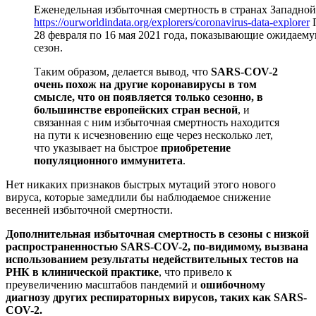
Еженедельная избыточная смертность в странах Западной
https://ourworldindata.org/explorers/coronavirus-data-explorer
П
28 февраля по 16 мая 2021 года, показывающие ожидаему
сезон.
Таким образом, делается вывод, что
SARS-COV-2
очень похож на другие
коронавирусы в том
смысле, что он появляется только сезонно, в
большинстве европейских стран
весной
, и
связанная с ним избыточная смертность находится
на пути к исчезновению еще через несколько лет,
что указывает на быстрое
приобретение
популяционного иммунитета
.
Нет никаких признаков быстрых мутаций этого нового
вируса, которые замедлили бы наблюдаемое снижение
весенней избыточной смертности.
Дополнительная избыточная смертность в сезоны с низкой
распространенностью SARS-COV-2, по-видимому, вызвана
использованием
результаты недействительных тестов на
РНК в клинической практике
, что привело к
преувеличению масштабов пандемий и
ошибочному
диагнозу других респираторных вирусов, таких как SARS-
COV-2.