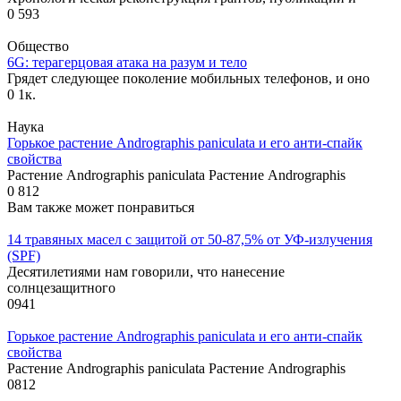
0
593
Общество
6G: терагерцовая атака на разум и тело
Грядет следующее поколение мобильных телефонов, и оно
0
1к.
Наука
Горькое растение Andrographis paniculata и его анти-спайк
свойства
Растение Andrographis paniculata Растение Andrographis
0
812
Вам также может понравиться
14 травяных масел с защитой от 50-87,5% от УФ-излучения
(SPF)
Десятилетиями нам говорили, что нанесение
солнцезащитного
0
941
Горькое растение Andrographis paniculata и его анти-спайк
свойства
Растение Andrographis paniculata Растение Andrographis
0
812