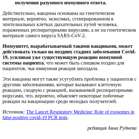
получения разумного иммунного ответа.
Действительно, вакцины основаны на генетическом
материале, вероятно, экзосомах, сгенерированном в
эпителиальных клетках дыхательных путей человека,
пораженных респираторными вирусами, а не на генетическом
материале самого вируса SARS-CoV-2.
Иммунитет, вырабатываемый такими вакцинами, может
действовать только на поздних стадиях заболевания Covid-
19, усиливая уже существующую
реакцию иммунной
системы пациента
, что может быть слишком поздно для
пациентов, чья иммунная реакция запоздала.
Эти вакцины могут также усугублять проблемы у пациентов с
другими заболеваниями, которые вызывают клеточную
реакцию, сходную с реакцией, вызываемой респираторными
вирусами, что, вероятно, объясняет некоторые побочные
реакции на вакцинацию среди молодых получателей.
Источник:
The Lancet Respiratory Medicine: Role of exosomes in
false-positive covid-19 PCR tests
.
редакция Анна Руднева