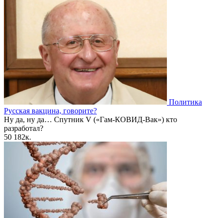
Политика
Русская вакцина, говорите?
Ну да, ну да… Спутник V («Гам-КОВИД-Вак») кто
разработал?
50
182к.