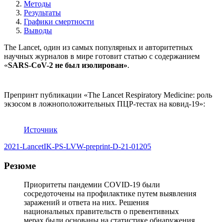
Методы
Результаты
Графики смертности
Выводы
The Lancet, один из самых популярных и авторитетных
научных журналов в мире готовит статью с содержанием
«
SARS-CoV-2 не был изолирован»
.
Препринт публикации «The Lancet Respiratory Medicine: роль
экзосом в ложноположительных ПЦР-тестах на ковид-19»:
Источник
2021-LancetIK-PS-LVW-preprint-D-21-01205
Резюме
Приоритеты пандемии COVID-19 были
сосредоточены на профилактике путем выявления
заражений и ответа на них. Решения
национальных правительств о превентивных
мерах были основаны на статистике обнаружения