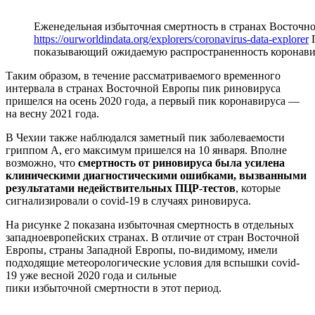
Еженедельная избыточная смертность в странах Восточн
https://ourworldindata.org/explorers/coronavirus-data-explorer
П
показывающий ожидаемую распространенность коронавир
Таким образом, в течение рассматриваемого временного
интервала в странах Восточной Европы пик риновируса
пришелся на осень 2020 года, а первый пик коронавируса —
на весну 2021 года.
В Чехии также наблюдался заметный пик заболеваемости
гриппом А, его максимум пришелся на 10 января. Вполне
возможно, что
смертность от риновируса была усилена
клиническими диагностическими ошибками, вызванными
результатами недействительных ПЦР-тестов
, которые
сигнализировали о covid-19 в случаях риновируса.
На рисунке 2 показана избыточная смертность в отдельных
западноевропейских странах. В отличие от стран Восточной
Европы, страны Западной Европы, по-видимому, имели
подходящие метеорологические условия для вспышки covid-
19 уже весной 2020 года и сильные
пики избыточной смертности в этот период.