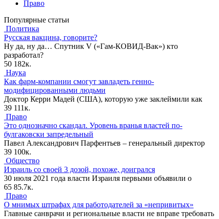
Право
Популярные статьи
Политика
Русская вакцина, говорите?
Ну да, ну да… Спутник V («Гам-КОВИД-Вак») кто
разработал?
50
182к.
Наука
Как фарм-компании смогут завладеть генно-
модифицированными людьми
Доктор Керри Мадей (США), которую уже заклеймили как
39
111к.
Право
Это однозначно скандал. Уровень вранья властей по-
булгаковски запредельный
Павел Александрович Парфентьев – генеральный директор
39
100к.
Общество
Израиль со своей 3 дозой, похоже, доигрался
30 июля 2021 года власти Израиля первыми объявили о
65
85.7к.
Право
О мнимых штрафах для работодателей за «непривитых»
Главные санврачи и региональные власти не вправе требовать