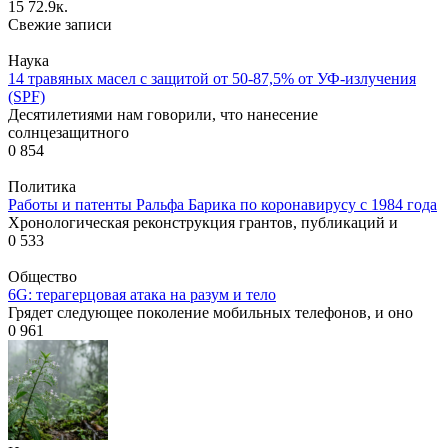
15
72.9к.
Свежие записи
Наука
14 травяных масел с защитой от 50-87,5% от УФ-излучения
(SPF)
Десятилетиями нам говорили, что нанесение
солнцезащитного
0
854
Политика
Работы и патенты Ральфа Барика по коронавирусу с 1984 года
Хронологическая реконструкция грантов, публикаций и
0
533
Общество
6G: терагерцовая атака на разум и тело
Грядет следующее поколение мобильных телефонов, и оно
0
961