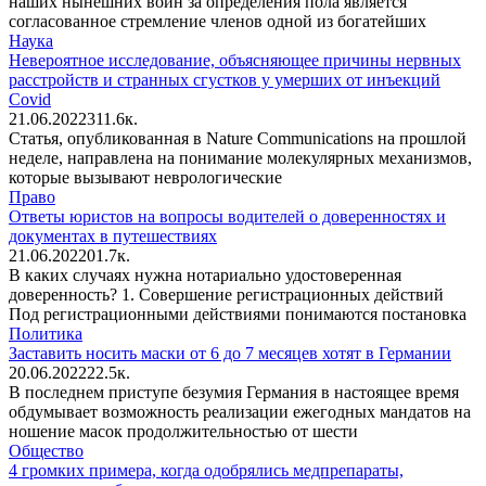
наших нынешних войн за определения пола является
согласованное стремление членов одной из богатейших
Наука
Невероятное исследование, объясняющее причины нервных
расстройств и странных сгустков у умерших от инъекций
Covid
21.06.2022
3
11.6к.
Статья, опубликованная в Nature Communications на прошлой
неделе, направлена на понимание молекулярных механизмов,
которые вызывают неврологические
Право
Ответы юристов на вопросы водителей о доверенностях и
документах в путешествиях
21.06.2022
0
1.7к.
В каких случаях нужна нотариально удостоверенная
доверенность? 1. Совершение регистрационных действий
Под регистрационными действиями понимаются постановка
Политика
Заставить носить маски от 6 до 7 месяцев хотят в Германии
20.06.2022
2
2.5к.
В последнем приступе безумия Германия в настоящее время
обдумывает возможность реализации ежегодных мандатов на
ношение масок продолжительностью от шести
Общество
4 громких примера, когда одобрялись медпрепараты,