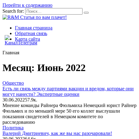
Перейти к содержанию
Search for:
Главная страница
Обратная связь
Карта сайта
Главная
Месяц:
Июнь 2022
Общество
Есть ли связь между партиями вакцин и вредом, которые они
могут нанести? Экспертные оценки
30.06.2022
5
7.9к.
Мнение команды Райнера Фюльмиха Немецкий юрист Райнер
Фюльмих и по меньшей мере 50 его коллег выслушали
показания свидетелей в Немецком комитете по
расследованию
Политика
Валерий Дмитриевич, как же вы нас разочаровали!
30.06.2022
6
4.6к.