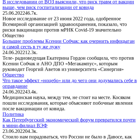
В исследовании от ВОЗ выяснили, что риск травм от вакцин
выше, чем риск госпитализации от ковида
25.06.2022
4
6.7к.
Новое исследование от 23 июня 2022 года, одобренное
Всемирной организацией здравоохранения, показало, что
риски вакцинации против мРНК Covid-19 значительно
Общество
Большие проблемы Ксении Собчак: как очернить инфоцыган
и самой сесть в ту же лужу
24.06.2022
1
2.3к.
Теле- радиоведущая Екатерина Гордон сообщила, что против
Ксении Собчак и АНО ДПО «Мегакампус», которым
руководит Георгий Аветов из университета «Синергия»
Общество
Что такое эффект «ноцебо» или до чего они додумались себе в
оправдание
24.06.2022
4
3.4к.
Медицинская наука, между тем, не стоит на месте. Косяком
пошли исследования, которые объясняют побочные явления
после вакцинации от ковида.
Политика
Как Петербургский экономический форум превратился почти
в мини-филиал ВЭФ
23.06.2022
0
4.3к.
Стоило нам порадоваться, что России не было в Давосе, как