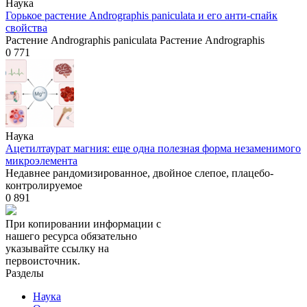
Наука
Горькое растение Andrographis paniculata и его анти-спайк
свойства
Растение Andrographis paniculata Растение Andrographis
0
771
Наука
Ацетилтаурат магния: еще одна полезная форма незаменимого
микроэлемента
Недавнее рандомизированное, двойное слепое, плацебо-
контролируемое
0
891
При копировании информации с
нашего ресурса обязательно
указывайте ссылку на
первоисточник.
Разделы
Наука