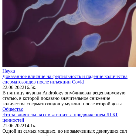
Наука
Доказанное влияние на фертильность и падение количества
сперматозоидов после инъекции Covid
22.06.2022
1
6.5к.
В пятницу журнал Andrology опубликовал рецензируемую
статью, в которой показано значительное снижение
количества сперматозоидов у мужчин после второй дозы
Общество
Что за влиятельная семья стоит за продвижением ЛГБТ
ценностей
21.06.2022
1
4.1к.
Одной из самых мощных, но не замеченных движущих сил