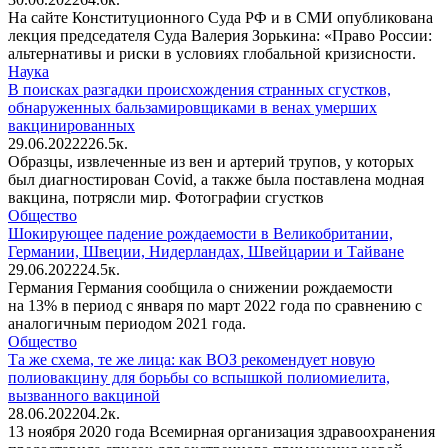
На сайте Конституционного Суда РФ и в СМИ опубликована
лекция председателя Суда Валерия Зорькина: «Право России:
альтернативы и риски в условиях глобальной кризисности.
Наука
В поисках разгадки происхождения странных сгустков,
обнаруженных бальзамировщиками в венах умерших
вакцинированных
29.06.2022
2
26.5к.
Образцы, извлеченные из вен и артерий трупов, у которых
был диагностирован Covid, а также была поставлена модная
вакцина, потрясли мир. Фотографии сгустков
Общество
Шокирующее падение рождаемости в Великобритании,
Германии, Швеции, Нидерландах, Швейцарии и Тайване
29.06.2022
2
4.5к.
Германия Германия сообщила о снижении рождаемости
на 13% в период с января по март 2022 года по сравнению с
аналогичным периодом 2021 года.
Общество
Та же схема, те же лица: как ВОЗ рекомендует новую
полиовакцину для борьбы со вспышкой полиомиелита,
вызванного вакциной
28.06.2022
0
4.2к.
13 ноября 2020 года Всемирная организация здравоохранения