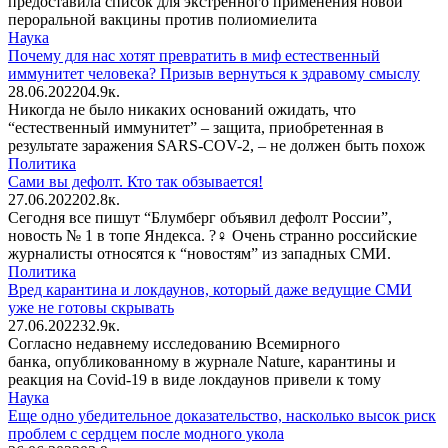
предоставила список для экстренного применения новой
пероральной вакцины против полиомиелита
Наука
Почему для нас хотят превратить в миф естественный
иммунитет человека? Призыв вернуться к здравому смыслу
28.06.2022
0
4.9к.
Никогда не было никаких оснований ожидать, что
“естественный иммунитет” – защита, приобретенная в
результате заражения SARS-COV-2, – не должен быть похож
Политика
Сами вы дефолт. Кто так обзывается!
27.06.2022
0
2.8к.
Сегодня все пишут “Блумберг объявил дефолт России”,
новость № 1 в топе Яндекса. ?‍♀️ Очень странно российские
журналисты относятся к “новостям” из западных СМИ.
Политика
Вред карантина и локдаунов, который даже ведущие СМИ
уже не готовы скрывать
27.06.2022
3
2.9к.
Согласно недавнему исследованию Всемирного
банка, опубликованному в журнале Nature, карантины и
реакция на Covid-19 в виде локдаунов привели к тому
Наука
Еще одно убедительное доказательство, насколько высок риск
проблем с сердцем после модного укола