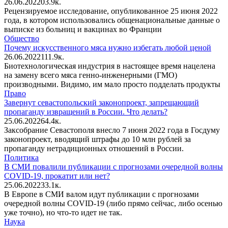
26.06.2022
0
3.9к.
Рецензируемое исследование, опубликованное 25 июня 2022
года, в котором использовались общенациональные данные о
выписке из больниц и вакцинах во Франции
Общество
Почему искусственного мяса нужно избегать любой ценой
26.06.2022
1
11.9к.
Биотехнологическая индустрия в настоящее время нацелена
на замену всего мяса генно-инженерными (ГМО)
производными. Видимо, им мало просто подделать продукты
Право
Завернут севастопольский законопроект, запрещающий
пропаганду извращений в России. Что делать?
25.06.2022
6
4.4к.
Заксобрание Севастополя внесло 7 июня 2022 года в Госдуму
законопроект, вводящий штрафы до 10 млн рублей за
пропаганду нетрадиционных отношений в России.
Политика
В СМИ повалили публикации с прогнозами очередной волны
COVID-19, прокатит или нет?
25.06.2022
3
3.1к.
В Европе в СМИ валом идут публикации с прогнозами
очередной волны COVID-19 (либо прямо сейчас, либо осенью
уже точно), но что-то идет не так.
Наука