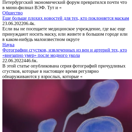
Петербургский экономический форум превратился почти что
в мини-филиал ВЭФ. Тут и «
Общество
Еще больше плохих новостей для тех, кто поклоняется маскам
23.06.2022
0
6.4к.
Если вы не посещаете медицинское учреждение, где вас еще
принуждают носить маску, или живете в большом городе или
в каком-нибудь малоизвестном округе
Наука
Фотографии сгустков, извлеченных из вен и артерий тех, кто
«внезапно умер» после модного укола
22.06.2022
4
46.6к.
В этой статье опубликована серия фотографий причудливых
сгустков, которые в настоящее время регулярно
обнаруживаются у взрослых, которые «