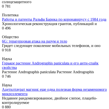
солнцезащитного
0
781
Политика
Работы и патенты Ральфа Барика по коронавирусу с 1984 года
Хронологическая реконструкция грантов, публикаций и
0
496
Общество
6G: терагерцовая атака на разум и тело
Грядет следующее поколение мобильных телефонов, и оно
0
918
Наука
Горькое растение Andrographis paniculata и его анти-спайк
свойства
Растение Andrographis paniculata Растение Andrographis
0
746
Наука
Ацетилтаурат магния: еще одна полезная форма незаменимого
микроэлемента
Недавнее рандомизированное, двойное слепое, плацебо-
контролируемое
0
880