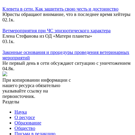
Клевета в сети. Как защитить свою честь и достоинство
Юристы обращают внимание, что в последнее время хейтеры
0
2.1к.
Ветмероприятия при ЧС эпизоотического характера
Елена Стефанова из ОД «Матери планеты»
0
3.1к.
Законные основания и процедуры проведения ветеринарных
мероприятий
Не первый день в сети обсуждают ситуацию с уничтожением
0
4.8к.
При копировании информации с
нашего ресурса обязательно
указывайте ссылку на
первоисточник.
Разделы
Наука
О ресурсе
Образование
Общество
Письма в редакцию