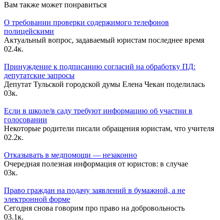
Вам также может понравиться
О требовании проверки содержимого телефонов
полицейскими
Актуальный вопрос, задаваемый юристам последнее время
0
2.4к.
Принуждение к подписанию согласий на обработку ПД:
депутатские запросы
Депутат Тульской городской думы Елена Чекан поделилась
0
3к.
Если в школе/в саду требуют информацию об участии в
голосовании
Некоторые родители писали обращения юристам, что учителя
0
2.2к.
Отказывать в медпомощи — незаконно
Очередная полезная информация от юристов: в случае
0
3к.
Право граждан на подачу заявлений в бумажной, а не
электронной форме
Сегодня снова говорим про право на добровольность
0
3.1к.