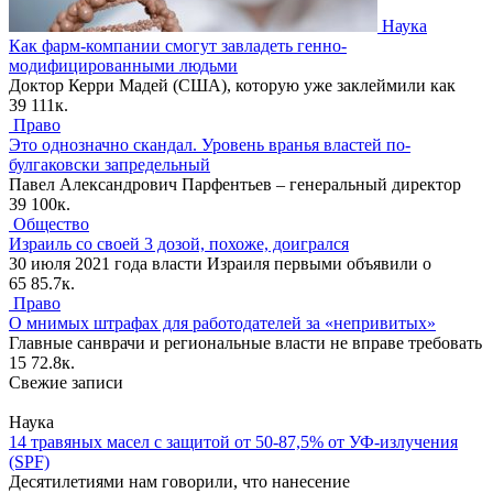
Наука
Как фарм-компании смогут завладеть генно-
модифицированными людьми
Доктор Керри Мадей (США), которую уже заклеймили как
39
111к.
Право
Это однозначно скандал. Уровень вранья властей по-
булгаковски запредельный
Павел Александрович Парфентьев – генеральный директор
39
100к.
Общество
Израиль со своей 3 дозой, похоже, доигрался
30 июля 2021 года власти Израиля первыми объявили о
65
85.7к.
Право
О мнимых штрафах для работодателей за «непривитых»
Главные санврачи и региональные власти не вправе требовать
15
72.8к.
Свежие записи
Наука
14 травяных масел с защитой от 50-87,5% от УФ-излучения
(SPF)
Десятилетиями нам говорили, что нанесение