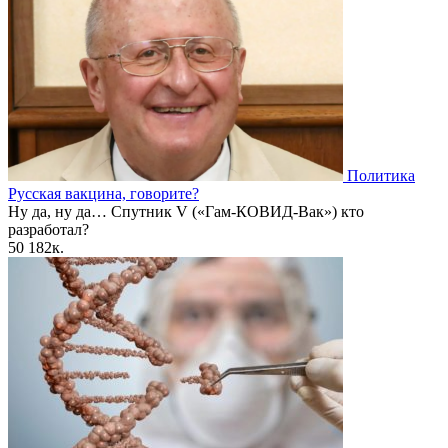
Политика
Русская вакцина, говорите?
Ну да, ну да… Спутник V («Гам-КОВИД-Вак») кто
разработал?
50
182к.