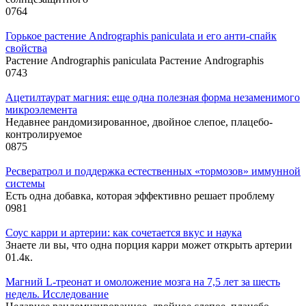
0
764
Горькое растение Andrographis paniculata и его анти-спайк
свойства
Растение Andrographis paniculata Растение Andrographis
0
743
Ацетилтаурат магния: еще одна полезная форма незаменимого
микроэлемента
Недавнее рандомизированное, двойное слепое, плацебо-
контролируемое
0
875
Ресвератрол и поддержка естественных «тормозов» иммунной
системы
Есть одна добавка, которая эффективно решает проблему
0
981
Соус карри и артерии: как сочетается вкус и наука
Знаете ли вы, что одна порция карри может открыть артерии
0
1.4к.
Магний L-треонат и омоложение мозга на 7,5 лет за шесть
недель. Исследование