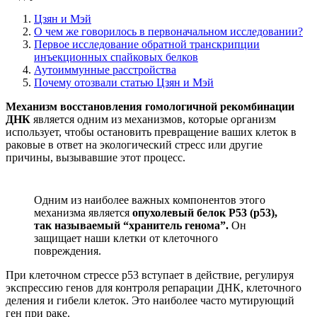
Цзян и Мэй
О чем же говорилось в первоначальном исследовании?
Первое исследование обратной транскрипции
инъекционных спайковых белков
Аутоиммунные расстройства
Почему отозвали статью Цзян и Мэй
Механизм восстановления гомологичной рекомбинации
ДНК
является одним из механизмов, которые организм
использует, чтобы остановить превращение ваших клеток в
раковые в ответ на экологический стресс или другие
причины, вызывавшие этот процесс.
Одним из наиболее важных компонентов этого
механизма является
опухолевый белок P53 (p53),
так называемый “хранитель генома”.
Он
защищает наши клетки от клеточного
повреждения.
При клеточном стрессе р53 вступает в действие, регулируя
экспрессию генов для контроля репарации ДНК, клеточного
деления и гибели клеток. Это наиболее часто мутирующий
ген при раке.