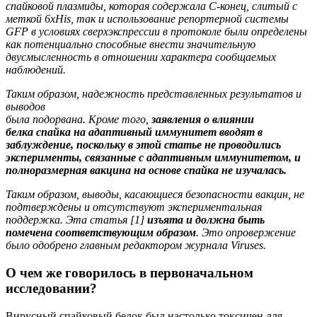
спайковой плазмиды, которая содержала С-конец, слитый с
меткой 6xHis, так и использование репортерной системы
GFP в условиях сверхэкспрессии в протоколе были определены
как потенциально способные внести значительную
двусмысленность в отношении характера сообщаемых
наблюдений.
Таким образом, надежность представленных результатов и
выводов
была подорвана. Кроме того,
заявления о влиянии
белка спайка на адаптивный иммунитет вводят в
заблуждение, поскольку в этой статье не проводились
эксперименты, связанные
с адаптивным иммунитетом, и
полноразмерная вакцина на основе спайка не изучалась.
Таким образом, выводы, касающиеся безопасности вакцин, не
подтверждены и отсутствуют экспериментальная
поддержка. Эта статья [1]
изъята и должна быть
помечена соответствующим образом
. Это опровержение
было одобрено главным редактором журнала Viruses.
О чем же говорилось в первоначальном
исследовании?
Вирусный спайковый белок был настолько токсичен для