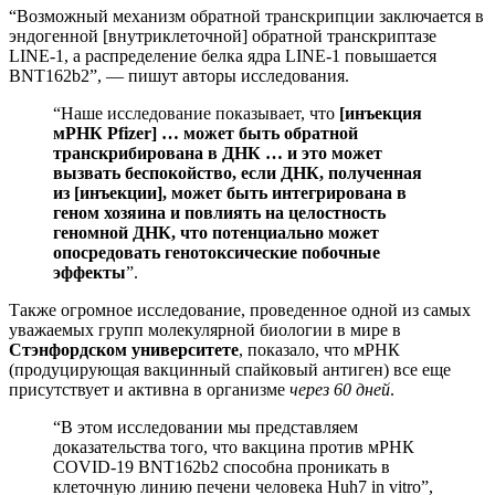
“Возможный механизм обратной транскрипции заключается в
эндогенной [внутриклеточной] обратной транскриптазе
LINE-1, а распределение белка ядра LINE-1 повышается
BNT162b2”, — пишут авторы исследования.
“Наше исследование показывает, что
[инъекция
мРНК Pfizer] … может быть обратной
транскрибирована в ДНК … и это может
вызвать беспокойство, если ДНК, полученная
из [инъекции], может быть интегрирована в
геном хозяина и повлиять на целостность
геномной ДНК, что потенциально может
опосредовать генотоксические побочные
эффекты
”.
Также огромное исследование, проведенное одной из самых
уважаемых групп молекулярной биологии в мире в
Стэнфордском университете
, показало, что мРНК
(продуцирующая вакцинный спайковый антиген) все еще
присутствует и активна в организме
через 60 дней
.
“В этом исследовании мы представляем
доказательства того, что вакцина против мРНК
COVID-19 BNT162b2 способна проникать в
клеточную линию печени человека Huh7 in vitro”,