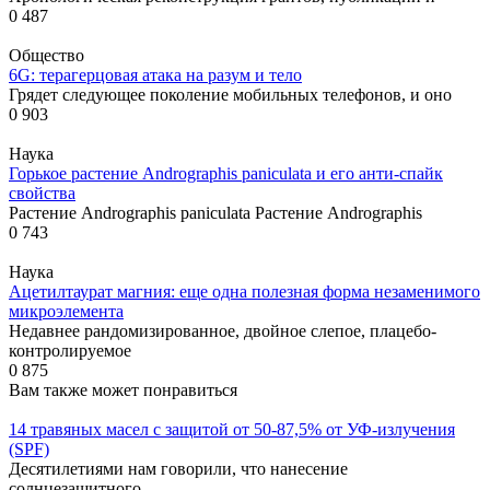
0
487
Общество
6G: терагерцовая атака на разум и тело
Грядет следующее поколение мобильных телефонов, и оно
0
903
Наука
Горькое растение Andrographis paniculata и его анти-спайк
свойства
Растение Andrographis paniculata Растение Andrographis
0
743
Наука
Ацетилтаурат магния: еще одна полезная форма незаменимого
микроэлемента
Недавнее рандомизированное, двойное слепое, плацебо-
контролируемое
0
875
Вам также может понравиться
14 травяных масел с защитой от 50-87,5% от УФ-излучения
(SPF)
Десятилетиями нам говорили, что нанесение
солнцезащитного