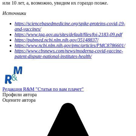
или 10 лет, а, возможно, увидим их гораздо позже.
Источники
https://sciencebasedmedicine.org/spike-proteins-covid-19-
and-vaccines/
https://www.tga.gov.au/sites/default/files/foi-2183-09.pdf
https://pubmed.ncbi.nlm.nih.gov/35148837/
https://www.ncbi.nlm.nih.gov/pmc/articles/PMC8786601/
https://www.cbsnews.com/news/moderna-covid-vaccine-
patent-dispute-national-institutes-health/
Редакция R&M "Статья по вам плачет"
Профили автора
Оцените автора