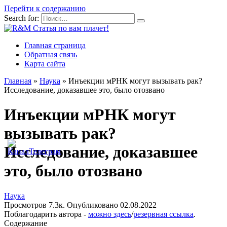
Перейти к содержанию
Search for:
Главная страница
Обратная связь
Карта сайта
Главная
»
Наука
»
Инъекции мРНК могут вызывать рак?
Исследование, доказавшее это, было отозвано
Инъекции мРНК могут
вызывать рак?
Исследование, доказавшее
это, было отозвано
Наука
Просмотров
7.3к.
Опубликовано
02.08.2022
Поблагодарить автора -
можно здесь
/
резервная ссылка
.
Содержание