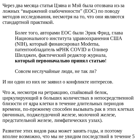
Через два месяца статья Цзяна и Мэй была отозвана из-за
ложных “выражений озабоченности” (EOC) по поводу
методов исследования, несмотря на то, что они являются
стандартной практикой.
Более того, авторами EOC были Эрик Фрид, глава
Национального института здравоохранения США
(NIH), который финансировал Moderna,
патентообладатель мРНК COVID и Оливер
Шилджен, фактический редактор журнала,
который первоначально принял статью
!
Совсем неслучайные люди, не так ли?
И ни один из них не заявил о конфликте интересов.
Что ж, несмотря на ретракцию, спайковый белок,
циркулирующий в больших количествах в непосредственной
близости от ядра клетки в течение длительных периодов
времени, по-прежнему способен вызывать рак в этих клетках
(яичниках, поджелудочной железе, молочной железе,
предстательной железе, лимфатических узлах).
Развитие этих видов рака может занять годы, и поэтому
вполне возможно, что мы не увидим последствий в течение 5