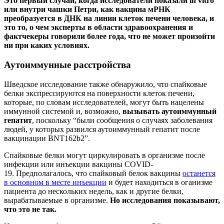
Это первый случай, когда исследователи показали in vitro
или внутри чашки Петри, как вакцина мРНК
преобразуется в ДНК на линии клеток печени человека, и
это то, о чем эксперты в области здравоохранения и
фактчекеры говорили более года, что не может произойти
ни при каких условиях.
Аутоиммунные расстройства
Шведское исследование также обнаружило, что спайковые
белки экспрессируются на поверхности клеток печени,
которые, по словам исследователей, могут быть нацелены
иммунной системой и, возможно,
вызывать аутоиммунный
гепатит
, поскольку “были сообщения о случаях заболевания
людей, у которых развился аутоиммунный гепатит после
вакцинации BNT162b2”.
Спайковые белки могут циркулировать в организме после
инфекции или инъекции вакцины COVID-
19. Предполагалось, что спайковый белок вакцины
останется
в основном в месте инъекции
и будет находиться в оганизме
пациента до нескольких недель, как и другие белки,
вырабатываемые в организме.
Но исследования показывают,
что это не так.