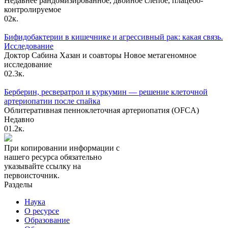
Недавнее рандомизированное, двойное слепое, плацебо-
контролируемое
0
2к.
Бифидобактерии в кишечнике и агрессивный рак: какая связь.
Исследование
Доктор Сабина Хазан и соавторы Новое метагеномное
исследование
0
2.3к.
Берберин, ресвератрол и куркумин — решение клеточной
артериопатии после спайка
Облитеративная пенноклеточная артериопатия (OFCA)
Недавно
0
1.2к.
При копировании информации с
нашего ресурса обязательно
указывайте ссылку на
первоисточник.
Разделы
Наука
О ресурсе
Образование