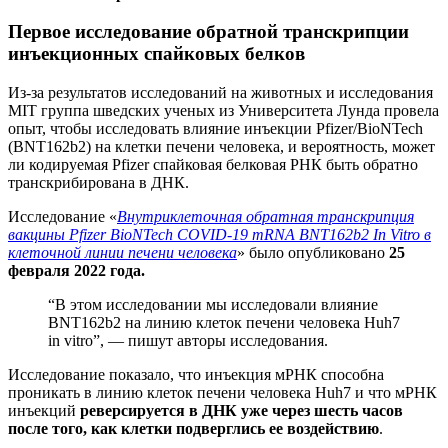
Первое исследование обратной транскрипции
инъекционных спайковых белков
Из-за результатов исследований на животных и исследования
MIT группа шведских ученых из Университета Лунда провела
опыт, чтобы исследовать влияние инъекции Pfizer/BioNTech
(BNT162b2) на клетки печени человека, и вероятность, может
ли кодируемая Pfizer спайковая белковая РНК быть обратно
транскрибирована в ДНК.
Исследование «
Внутриклеточная обратная транскрипция
вакцины Pfizer BioNTech COVID-19 mRNA BNT162b2 In Vitro в
клеточной линии печени человека
» было опубликовано
25
февраля 2022 года.
“В этом исследовании мы исследовали влияние
BNT162b2 на линию клеток печени человека Huh7
in vitro”, — пишут авторы исследования.
Исследование показало, что инъекция мРНК способна
проникать в линию клеток печени человека Huh7 и что мРНК
инъекций
реверсируется в ДНК уже через шесть часов
после того, как клетки подверглись ее воздействию
.