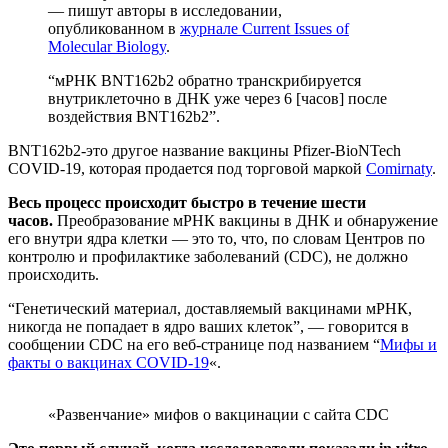
— пишут авторы в исследовании,
опубликованном в
журнале Current Issues of
Molecular Biology
.
“мРНК BNT162b2 обратно транскрибируется
внутриклеточно в ДНК уже через 6 [часов] после
воздействия BNT162b2”.
BNT162b2-это другое название вакцины Pfizer-BioNTech
COVID-19, которая продается под торговой маркой
Comirnaty
.
Весь процесс происходит быстро в течение шести
часов.
Преобразование мРНК вакцины в ДНК и обнаружение
его внутри ядра клетки — это то, что, по словам Центров по
контролю и профилактике заболеваний (CDC), не должно
происходить.
“Генетический материал, доставляемый вакцинами мРНК,
никогда не попадает в ядро ваших клеток”, — говорится в
сообщении CDC на его веб-странице под названием “
Мифы и
факты о вакцинах COVID-19
«.
«Развенчание» мифов о вакцинации с сайта CDC