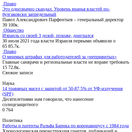
Право
Это однозначно скандал. Уровень вранья властей по-
булгаковски запредельный
Павел Александрович Парфентьев – генеральный директор
39
100к.
Общество
Израиль со своей 3 дозой, похоже, доигрался
30 июля 2021 года власти Израиля первыми объявили о
65
85.7к.
Право
О мнимых штрафах для работодателей за «непривитых»
Главные санврачи и региональные власти не вправе требовать
15
72.8к.
Свежие записи
Наука
14 травяных масел с защитой от 50-87,5% от УФ-излучения
(SPF)
Десятилетиями нам говорили, что нанесение
солнцезащитного
0
764
Политика
Работы и патенты Ральфа Барика по коронавирусу с 1984 года
Хронологическая реконструкция грантов, публикаций и