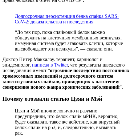
права человека в ответ на COVID-19”.
Долгосрочная персистенция белка спайка SARS-
CoV-2: доказательства и последствия
“До тех пор, пока спайковый белок можно
обнаружить на клеточных мембранных везикулах,
иммунная система будет атаковать клетки, которые
высвобождают эти везикулы”, — сказали они.
Доктор Питер Маккалоу, терапевт, кардиолог и
эпидемиолог,
написал в Twitter
, что результаты шведского
исследования имеют “
огромные последствия постоянных
хромосомных изменений и долгосрочного синтеза
конститутивных спайков, приводящих к патогенезу
совершенно нового жанра хронических заболеваний
”.
Почему отозвали статью Цзян и Мэй
Цзян и Мэй вполне логично и разумно
предупредили, что белок-спайк мРНК, вероятно,
будет оказывать такое же действие, как вирусный
белок-спайк на р53, и, следовательно, вызывать
рак.