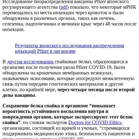
Исследование биораспределения вакцины Pfizer японского
регулирующего агентства (
pdf
) показало, что некоторые мРНК
перемещались из места инъекции через кровоток и были
обнаружены в различных органах, таких как печень,
селезенка, надпочечники и яичники крыс через 48 часов после
инъекции.
Результаты японского исследования распределения
инъекций Pfizer в организме
В
другом исследовании
спайковые белки, образующиеся в
организме после получения укола Pfizer COVID-19, были
обнаружены на крошечных мембранных везикулах,
называемых экзосомами, которые опосредуют межклеточную
связь путем передачи генетических материалов в другие
клетки, по крайней мере,
через четыре месяца после второй
дозы вакцины
.
Сохранение белка спайка в организме “повышает
вероятность устойчивого воспаления внутри и
повреждения органов, которые экспрессируют этот белок
спайка”
, по словам экспертов
Doctors for COVID Ethics
,
организации, состоящей из врачей и ученых, “стремящихся
поддерживать медицинскую этику, безопасность пациентов и