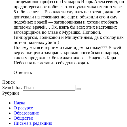
эпидемиолог профессор Гундаров Игорь Алексеевич, он
предостерегал от побочек этого укольчика именно через
5 и более лет… Его власти слушать не хотели, даже не
допускали на телевидение..еще и объявили его и ему
подобных врачей — заговорщикам и хотели отобрать
дипломы врачей… Эх, взять бы всех этих настоящих
заговорщиков во главе с Мурашко, Поповой,
Гинцбургом, Голиковой и Мишустиным, да к столбу как
потенциальных убийц!
Почему мы все терпим и сами идем на плаху??? У всей
верхушки руки замараны кровью российского народа,
как и у продажных белохалатников… Надеюсь Кара
Небесная не заставит себя долго ждать.
Ответить
Поиск
Search for:
Рубрики
Наука
О ресурсе
Образование
Общество
Письма в редакцию