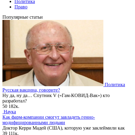
Политика
Право
Популярные статьи
Политика
Русская вакцина, говорите?
Ну да, ну да… Спутник V («Гам-КОВИД-Вак») кто
разработал?
50
182к.
Наука
Как фарм-компании смогут завладеть генно-
модифицированными людьми
Доктор Керри Мадей (США), которую уже заклеймили как
39
111к.