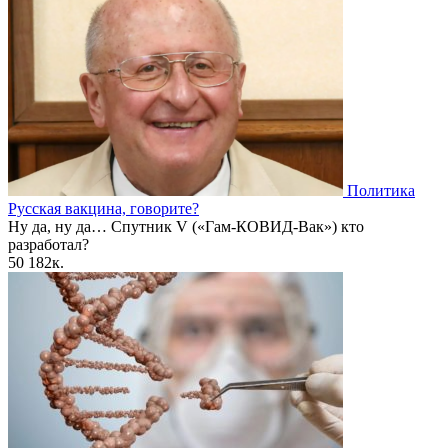
Политика
Русская вакцина, говорите?
Ну да, ну да… Спутник V («Гам-КОВИД-Вак») кто
разработал?
50
182к.