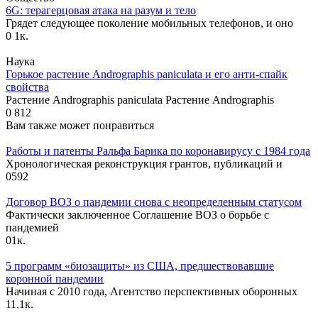
6G: терагерцовая атака на разум и тело
Грядет следующее поколение мобильных телефонов, и оно
0
1к.
Наука
Горькое растение Andrographis paniculata и его анти-спайк
свойства
Растение Andrographis paniculata Растение Andrographis
0
812
Вам также может понравиться
Работы и патенты Ральфа Барика по коронавирусу с 1984 года
Хронологическая реконструкция грантов, публикаций и
0
592
Договор ВОЗ о пандемии снова с неопределенным статусом
Фактически заключенное Соглашение ВОЗ о борьбе с
пандемией
0
1к.
5 программ «биозащиты» из США, предшествовавшие
коронной пандемии
Начиная с 2010 года, Агентство перспективных оборонных
1
1.1к.