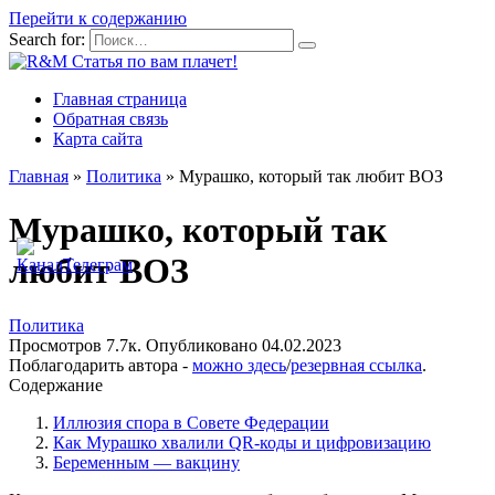
Перейти к содержанию
Search for:
Главная страница
Обратная связь
Карта сайта
Главная
»
Политика
»
Мурашко, который так любит ВОЗ
Мурашко, который так
любит ВОЗ
Политика
Просмотров
7.7к.
Опубликовано
04.02.2023
Поблагодарить автора -
можно здесь
/
резервная ссылка
.
Содержание
Иллюзия спора в Совете Федерации
Как Мурашко хвалили QR-коды и цифровизацию
Беременным — вакцину