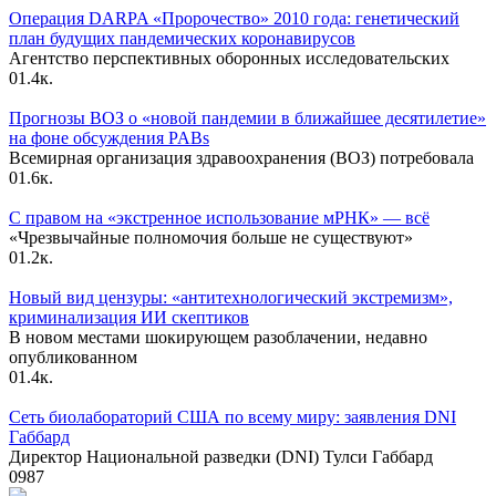
Операция DARPA «Пророчество» 2010 года: генетический
план будущих пандемических коронавирусов
Агентство перспективных оборонных исследовательских
0
1.4к.
Прогнозы ВОЗ о «новой пандемии в ближайшее десятилетие»
на фоне обсуждения PABs
Всемирная организация здравоохранения (ВОЗ) потребовала
0
1.6к.
С правом на «экстренное использование мРНК» — всё
«Чрезвычайные полномочия больше не существуют»
0
1.2к.
Новый вид цензуры: «антитехнологический экстремизм»,
криминализация ИИ скептиков
В новом местами шокирующем разоблачении, недавно
опубликованном
0
1.4к.
Сеть биолабораторий США по всему миру: заявления DNI
Габбард
Директор Национальной разведки (DNI) Тулси Габбард
0
987