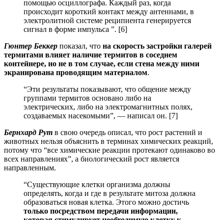
помощью осциллографа. Каждый раз, когда
происходит короткий контакт между антеннами, в
электролитной системе реципиента генерируется
сигнал в форме импульса ”. [6]
Гюнтер Беккер
показал, что
на скорость застройки галерей
термитами влияет наличие термитов в соседнем
контейнере, но не в том случае, если стена между ними
экранирована проводящим материалом
.
“Эти результаты показывают, что общение между
группами термитов основано либо на
электрических, либо на электромагнитных полях,
создаваемых насекомыми”, — написал он. [7]
Бернхард Рут
в свою очередь описал, что рост растений и
животных нельзя объяснить в терминах химических реакций,
потому что “все химические реакции протекают одинаково во
всех направлениях”, а биологический рост является
направленным.
“Существующие клетки организма должны
определять, когда и где в результате митоза должна
образоваться новая клетка. Этого можно достичь
только посредством передачи информации,
которая стимулирует необходимую клетку к