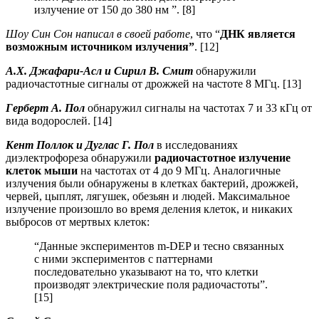
излучение от 150 до 380 нм ”. [8]
Шоу Син Сон написал в своей работе
, что “
ДНК является
возможным источником излучения”
. [12]
А.Х. Джафари-Асл и Сирил В. Смит
обнаружили
радиочастотные сигналы от дрожжей на частоте 8 МГц. [13]
Герберт А. Пол
обнаружил сигналы на частотах 7 и 33 кГц от
вида водорослей. [14]
Кент Поллок и Дуглас Г. Пол
в исследованиях
диэлектрофореза обнаружили
радиочастотное излучение
клеток мыши
на частотах от 4 до 9 МГц. Аналогичные
излучения были обнаружены в клетках бактерий, дрожжей,
червей, цыплят, лягушек, обезьян и людей. Максимальное
излучение произошло во время деления клеток, и никаких
выбросов от мертвых клеток:
“Данные экспериментов m-DEP и тесно связанных
с ними экспериментов с паттернами
последовательно указывают на то, что клетки
производят электрические поля радиочастоты”.
[15]