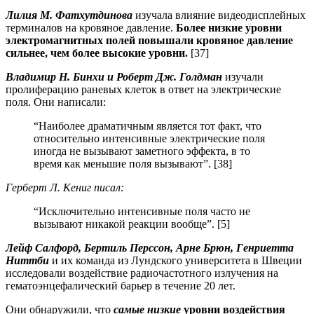
Лилия М. Фатхутдинова
изучала влияние видеодисплейных
терминалов на кровяное давление.
Более низкие уровни
электромагнитных полей повышали кровяное давление
сильнее, чем более высокие уровни.
[37]
Владимир Н. Бинхи и Роберт Дж. Голдман
изучали
пролиферацию раневых клеток в ответ на электрические
поля. Они написали:
“Наиболее драматичным является тот факт, что
относительно интенсивные электрические поля
иногда не вызывают заметного эффекта, в то
время как меньшие поля вызывают”. [38]
Герберт Л. Кениг писал:
“Исключительно интенсивные поля часто не
вызывают никакой реакции вообще”. [5]
Лейф Салфорд, Бертиль Перссон, Арне Брюн, Генриетта
Ниттби
и их команда из Лундского университета в Швеции
исследовали воздействие радиочастотного излучения на
гематоэнцефалический барьер в течение 20 лет.
Они обнаружили, что
самые низкие
уровни воздействия