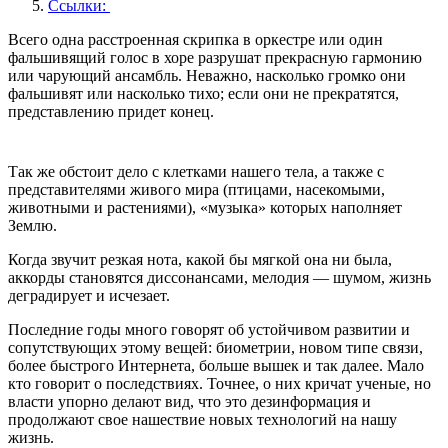
Ссылки:
Всего одна расстроенная скрипка в оркестре или один
фальшивящий голос в хоре разрушат прекрасную гармонию
или чарующий ансамбль. Неважно, насколько громко они
фальшивят или насколько тихо; если они не прекратятся,
представлению придет конец.
Так же обстоит дело с клетками нашего тела, а также с
представителями живого мира (птицами, насекомыми,
животными и растениями), «музыка» которых наполняет
Землю.
Когда звучит резкая нота, какой бы мягкой она ни была,
аккорды становятся диссонансами, мелодия — шумом, жизнь
деградирует и исчезает.
Последние годы много говорят об устойчивом развитии и
сопутствующих этому вещей: биометрии, новом типе связи,
более быстрого Интернета, больше вышек и так далее. Мало
кто говорит о последствиях. Точнее, о них кричат ученые, но
власти упорно делают вид, что это дезинформация и
продолжают свое нашествие новых технологий на нашу
жизнь.