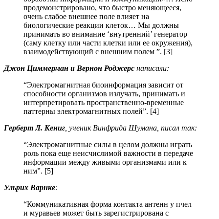
продемонстрировано, что быстро меняющееся,
очень слабое внешнее поле влияет на
биологические реакции клеток… Мы должны
принимать во внимание ‘внутренний’ генератор
(саму клетку или части клетки или ее окружения),
взаимодействующий с внешним полем ”. [3]
Джон Циммерман и Вернон Роджерс
написали:
“Электромагнитная биоинформация зависит от
способности организмов излучать, принимать и
интерпретировать пространственно-временные
паттерны электромагнитных полей”. [4]
Герберт Л. Кениг
, ученик Винфрида Шумана,
писал так:
“Электромагнитные силы в целом должны играть
роль пока еще неисчислимой важности в передаче
информации между живыми организмами или к
ним”. [5]
Ульрих Варнке
:
“Коммуникативная форма контакта антенн у пчел
и муравьев может быть зарегистрирована с