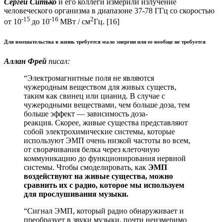
Сергей Ситько
и его коллеги измерили излучение
человеческого организма в диапазоне 37-78 ГГц со скоростью
-15
-16
2
от 10
до 10
МВт / см
Гц. [16]
Для вмешательства в жизнь требуется мало энергии или ее вообще не требуется
Аллан Фрей
писал:
“Электромагнитные поля не являются
чужеродным веществом для живых существ,
таким как свинец или цианид. В случае с
чужеродными веществами, чем больше доза, тем
больше эффект — зависимость доза-
реакция. Скорее, живые существа представляют
собой электрохимические системы, которые
используют ЭМП очень низкой частоты во всем,
от сворачивания белка через клеточную
коммуникацию до функционирования нервной
системы. Чтобы смоделировать, как
ЭМП
воздействуют на живые существа, можно
сравнить их с радио, которое мы используем
для прослушивания музыки.
“Сигнал ЭМП, который радио обнаруживает и
преобразует в звуки музыки, почти неизмеримо