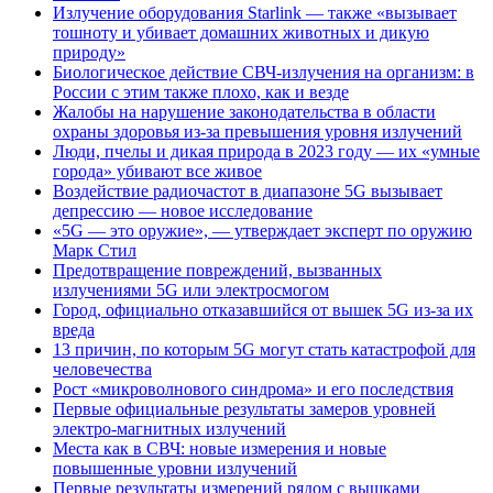
Излучение оборудования Starlink — также «вызывает
тошноту и убивает домашних животных и дикую
природу»
Биологическое действие СВЧ-излучения на организм: в
России с этим также плохо, как и везде
Жалобы на нарушение законодательства в области
охраны здоровья из-за превышения уровня излучений
Люди, пчелы и дикая природа в 2023 году — их «умные
города» убивают все живое
Воздействие радиочастот в диапазоне 5G вызывает
депрессию — новое исследование
«5G — это оружие», — утверждает эксперт по оружию
Марк Стил
Предотвращение повреждений, вызванных
излучениями 5G или электросмогом
Город, официально отказавшийся от вышек 5G из-за их
вреда
13 причин, по которым 5G могут стать катастрофой для
человечества
Рост «микроволнового синдрома» и его последствия
Первые официальные результаты замеров уровней
электро-магнитных излучений
Места как в СВЧ: новые измерения и новые
повышенные уровни излучений
Первые результаты измерений рядом с вышками