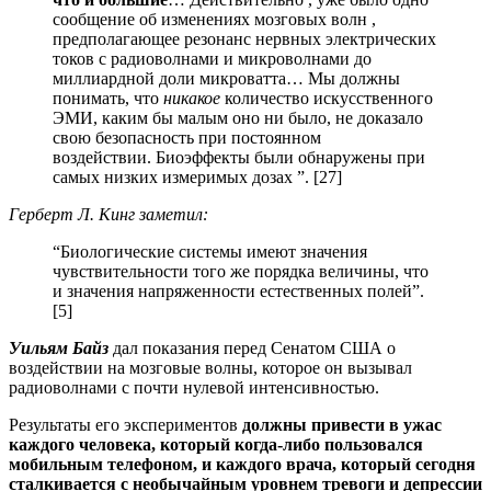
сообщение об изменениях мозговых волн ,
предполагающее резонанс нервных электрических
токов с радиоволнами и микроволнами до
миллиардной доли микроватта… Мы должны
понимать, что
никакое
количество искусственного
ЭМИ, каким бы малым оно ни было, не доказало
свою безопасность при постоянном
воздействии. Биоэффекты были обнаружены при
самых низких измеримых дозах ”. [27]
Герберт Л. Кинг заметил:
“Биологические системы имеют значения
чувствительности того же порядка величины, что
и значения напряженности естественных полей”.
[5]
Уильям Байз
дал показания перед Сенатом США о
воздействии на мозговые волны, которое он вызывал
радиоволнами с почти нулевой интенсивностью.
Результаты его экспериментов
должны привести в ужас
каждого человека, который когда-либо пользовался
мобильным телефоном, и каждого врача, который сегодня
сталкивается с необычайным уровнем тревоги и депрессии