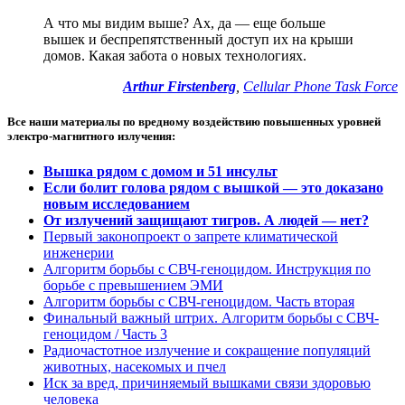
А что мы видим выше? Ах, да — еще больше
вышек и беспрепятственный доступ их на крыши
домов. Какая забота о новых технологиях.
Arthur Firstenberg
,
Cellular Phone Task Force
Все наши материалы по вредному воздействию повышенных уровней
электро-магнитного излучения:
Вышка рядом с домом и 51 инсульт
Если болит голова рядом с вышкой — это доказано
новым исследованием
От излучений защищают тигров. А людей — нет?
Первый законопроект о запрете климатической
инженерии
Алгоритм борьбы с СВЧ-геноцидом. Инструкция по
борьбе с превышением ЭМИ
Алгоритм борьбы с СВЧ-геноцидом. Часть вторая
Финальный важный штрих. Алгоритм борьбы с СВЧ-
геноцидом / Часть 3
Радиочастотное излучение и сокращение популяций
животных, насекомых и пчел
Иск за вред, причиняемый вышками связи здоровью
человека