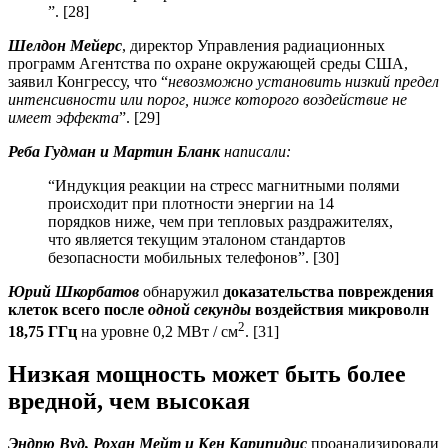
”. [28]
Шелдон Мейерс
, директор Управления радиационных
программ Агентства по охране окружающей среды США,
заявил Конгрессу, что “
невозможно установить низкий предел
интенсивности или порог, ниже которого воздействие не
имеет эффекта
”. [29]
Реба Гудман и Мартин Бланк
написали:
“Индукция реакции на стресс магнитными полями
происходит при плотности энергии на 14
порядков ниже, чем при тепловых раздражителях,
что является текущим эталоном стандартов
безопасности мобильных телефонов”. [30]
Юрий Шкорбатов
обнаружил
доказательства повреждения
клеток всего после
одной секунды
воздействия микроволн
2
18,75 ГГц
на уровне 0,2 МВт / см
. [31]
Низкая мощность может быть более
вредной, чем высокая
Эндрю Вуд, Рохан Мейт и Кен Карипидис
проанализировали