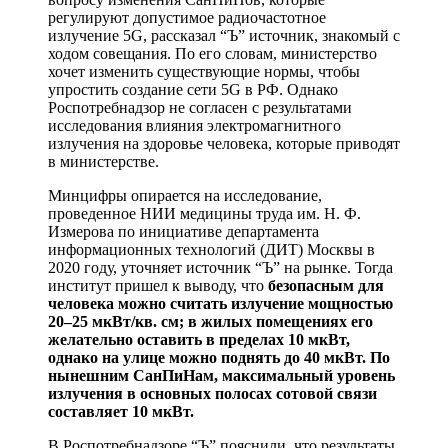
регулируют допустимое радиочастотное
излучение 5G, рассказал “Ъ” источник, знакомый с
ходом совещания. По его словам, министерство
хочет изменить существующие нормы, чтобы
упростить создание сети 5G в РФ. Однако
Роспотребнадзор не согласен с результатами
исследования влияния электромагнитного
излучения на здоровье человека, которые приводят
в министерстве.
Минцифры опирается на исследование,
проведенное НИИ медицины труда им. Н. Ф.
Измерова по инициативе департамента
информационных технологий (ДИТ) Москвы в
2020 году, уточняет источник “Ъ” на рынке. Тогда
институт пришел к выводу, что
безопасным для
человека можно считать излучение мощностью
20–25 мкВт/кв. см; в жилых помещениях его
желательно оставить в пределах 10 мкВт,
однако на улице можно поднять до 40 мкВт. По
нынешним СанПиНам, максимальный уровень
излучения в основных полосах сотовой связи
составляет 10 мкВт.
В Роспотребнадзоре “Ъ” пояснили, что результаты