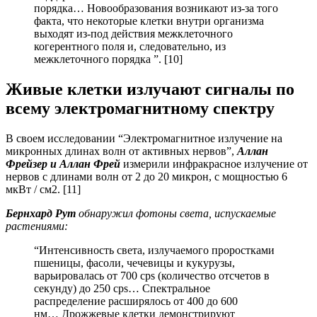
порядка… Новообразования возникают из-за того
факта, что некоторые клетки внутри организма
выходят из-под действия межклеточного
когерентного поля и, следовательно, из
межклеточного порядка ”. [10]
Живые клетки излучают сигналы по
всему электромагнитному спектру
В своем исследовании “Электромагнитное излучение на
микронных длинах волн от активных нервов”,
Аллан
Фрейзер и Аллан Фрей
измерили инфракрасное излучение от
нервов с длинами волн от 2 до 20 микрон, с мощностью 6
мкВт / см2. [11]
Бернхард Рут
обнаружил фотоны света, испускаемые
растениями:
“Интенсивность света, излучаемого проростками
пшеницы, фасоли, чечевицы и кукурузы,
варьировалась от 700 cps (количество отсчетов в
секунду) до 250 cps… Спектральное
распределение расширялось от 400 до 600
нм… Дрожжевые клетки демонстрируют