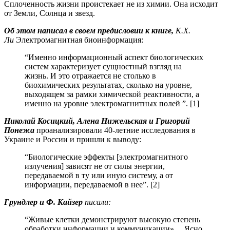
Сплоченность жизни проистекает не из химии. Она исходит
от Земли, Солнца и звезд.
Об этом написал в своем предисловии к книге,
К.Х.
Ли
Электромагнитная биоинформация:
“Именно информационный аспект биологических
систем характеризует сущностный взгляд на
жизнь. И это отражается не столько в
биохимических результатах, сколько на уровне,
выходящем за рамки химической реактивности, а
именно на уровне электромагнитных полей ”. [1]
Николай Косицкий, Алена Нижельская и Григорий
Понежа
проанализировали 40-летние исследования в
Украине и России и пришли к выводу:
“Биологические эффекты [электромагнитного
излучения] зависят не от силы энергии,
передаваемой в ту или иную систему, а от
информации, передаваемой в нее”. [2]
Грундлер и Ф. Кайзер
писали:
“Живые клетки демонстрируют высокую степень
обработки информации и коммуникации»… Ясно