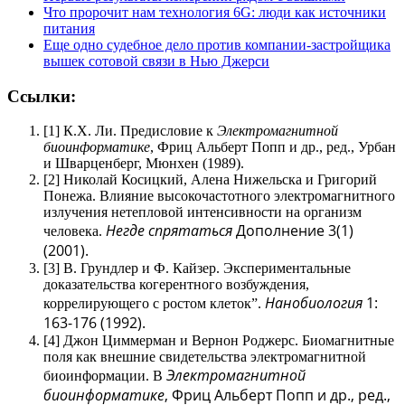
Что пророчит нам технология 6G: люди как источники
питания
Еще одно судебное дело против компании-застройщика
вышек сотовой связи в Нью Джерси
Ссылки:
[1] К.Х. Ли. Предисловие к
Электромагнитной
биоинформатике
, Фриц Альберт Попп и др., ред., Урбан
и Шварценберг, Мюнхен (1989).
[2] Николай Косицкий, Алена Нижельска и Григорий
Понежа. Влияние высокочастотного электромагнитного
излучения нетепловой интенсивности на организм
Негде спрятаться
Дополнение 3(1)
человека.
(2001).
[3] В. Грундлер и Ф. Кайзер. Экспериментальные
доказательства когерентного возбуждения,
Нанобиология
1:
коррелирующего с ростом клеток”.
163-176 (1992).
[4] Джон Циммерман и Вернон Роджерс. Биомагнитные
поля как внешние свидетельства электромагнитной
Электромагнитной
биоинформации. В
биоинформатике
, Фриц Альберт Попп и др., ред.,