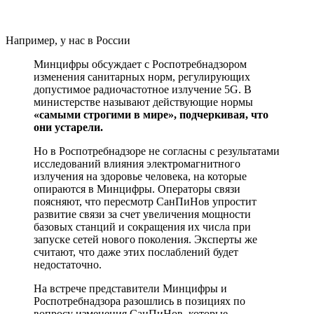
Например, у нас в России
Минцифры обсуждает с Роспотребнадзором
изменения санитарных норм, регулирующих
допустимое радиочастотное излучение 5G. В
министерстве называют действующие нормы
«самыми строгими в мире», подчеркивая, что
они устарели.
Но в Роспотребнадзоре не согласны с результатами
исследований влияния электромагнитного
излучения на здоровье человека, на которые
опираются в Минцифры. Операторы связи
поясняют, что пересмотр СанПиНов упростит
развитие связи за счет увеличения мощности
базовых станций и сокращения их числа при
запуске сетей нового поколения. Эксперты же
считают, что даже этих послаблений будет
недостаточно.
На встрече представители Минцифры и
Роспотребнадзора разошлись в позициях по
вопросу изменения СанПиНов, которые