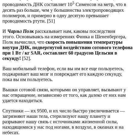
5
проводимость ДНК составляет 10
Сименсов на метр, что в
десять раз больше, чем у большинства электропроводящих
полимеров, и примерно в одну десятую превышает
проводимость ртути. [51]
И
Чарльз Полк
рассказывает нам, каковы последствия
этого. Основываясь на измерениях Финка и Шененбергера,
Полк вычислил, что
скорость повышения температуры
внутри ДНК, подвергнутой воздействию сотового телефона
при 1 Вт / кг SAR, составляет 60 градусов Цельсия в
секунду!
[52].
Ваш мобильный телефон, если вы им все еще пользуетесь,
поджаривает ваш мозг и повреждает его каждую секунду,
пока вы им пользуетесь.
Вышки сотовой связи, которыми он управляет, вызывают у
нас отвращение, независимо от того, как далеко от них нам
удается находиться.
Спутники — их 9500, и их число быстро увеличивается —
загрязняют наши тела, стерилизуют нашу планету и
разрывают нашу связь с источниками жизненной силы,
находящимися у нас под ногами, в воздухе, в океанах и на
небесах.