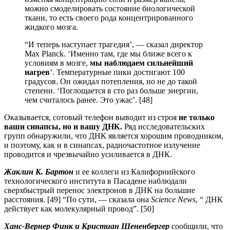
можно смоделировать состояние биологической
ткани, то есть своего рода концентрированного
жидкого мозга.
“И теперь наступает трагедия’, — сказал директор
Max Planck. ‘Именно там, где мы ближе всего к
условиям в мозге,
мы наблюдаем сильнейший
нагрев
’. Температурные пики достигают 100
градусов. Он ожидал потепления, но не до такой
степени. ‘Поглощается в сто раз больше энергии,
чем считалось ранее. Это ужас’. [48]
Оказывается, сотовый телефон выводит из строя
не только
ваши синапсы, но и вашу ДНК.
Ряд исследовательских
групп обнаружили, что ДНК является хорошим проводником,
и поэтому, как и в синапсах, радиочастотное излучение
проводится и чрезвычайно усиливается в ДНК.
Жаклин К. Бартон
и ее коллеги из Калифорнийского
технологического института в Пасадене наблюдали
сверхбыстрый перенос электронов в ДНК на большие
расстояния. [49] “По сути, — сказала она
Science News
, “ ДНК
действует как молекулярный провод”. [50]
Ханс-Вернер Финк и Кристиан Шененбергер
сообщили, что