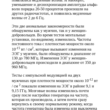
появлялись медленные волны. И наоборот,
уменьшение и десинхронизация амплитуды альфа-
волн порядка 20-50 процентов произошли на
других радиочастотах, и появились медленные
волны от 2 до 6 Гц.
Эти две аномальные закономерности были
обнаружены как у мужчин, так и у женщин-
добровольцев. Во время тестов ментальные
установки, по-видимому, изменились. Частоты
постоянного тока с плотностью мощности около
-15
2
10
вт / см
, которые вызывают изменения на
ЭЭГ у мужчин, были обнаружены в диапазоне от
130 до 780 МГц. Изменения ЭЭГ у женщин-
добровольцев происходили в диапазоне от 350 до
960 МГц.
Тесты с импульсной модуляцией на двух
-12
мужчинах при плотности мощности около 10
вт
2
/ см
показали изменения на ЭЭГ в районе 9,1 и
9,15 ГГц. Мозговые волны изменились почти
сразу после настройки генератора на частоту,
которая их производила, а затем почти сразу
вернулись к своему нормальному режиму, когда
частота генератора была изменена или выключена