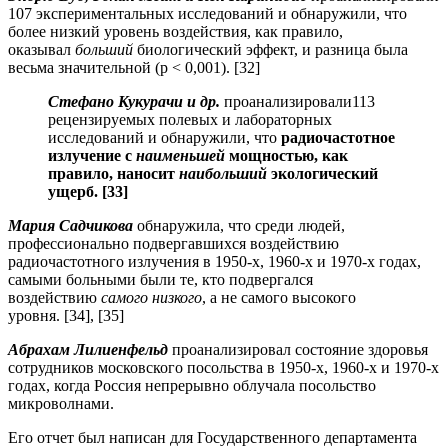
107 экспериментальных исследований и обнаружили, что
более низкий уровень воздействия, как правило,
оказывал
больший
биологический эффект, и разница была
весьма значительной (p < 0,001). [32]
Стефано Кукурачи и др.
проанализировали113
рецензируемых полевых и лабораторных
исследований и обнаружили, что
радиочастотное
излучение с
наименьшей
мощностью, как
правило, наносит
наибольший
экологический
ущерб. [33]
Мария Садчикова
обнаружила, что среди людей,
профессионально подвергавшихся воздействию
радиочастотного излучения в 1950-х, 1960-х и 1970-х годах,
самыми больными были те, кто подвергался
воздействию
самого низкого
, а не самого высокого
уровня. [34], [35]
Абрахам Лилиенфельд
проанализировал состояние здоровья
сотрудников московского посольства в 1950-х, 1960-х и 1970-х
годах, когда Россия непрерывно облучала посольство
микроволнами.
Его отчет был написан для Государственного департамента