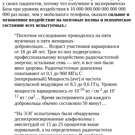
у своих пациентов, потому что излучение в экспериментах
Биза при уровнях воздействия в 10 000 000 000 000 000 000
000 раз ниже, чем у мобильного телефона, оказало
сильное и
мгновенное воздействие на мозговые волны и психическое
состояние всех испытуемых.:
“Пилотное исследование проводилось на пяти
мужчинах и пяти женщинах-
добровольцах… Возраст участников варьировался
от 18 до 48 лет. Трое из них подвергались
профессиональному воздействию радиочастотной
энергии; остальные семь — нет, и все они были
явно здоровы. Радиочастотные диапазоны
охватывают от 0,1 до 960 МГц C
[непрерывный] Мощность [ave] и частота
импульсной модуляции от 8,5 до 9,6 ГГц. Уровни
-16
2
-
мощности варьировались от 10
вт / см
до 10
12
2
вт / см
… Время эксперимента для каждого
добровольца обычно составляло 50 минут…
“На ЭЭГ испытуемых были обнаружены
десинхронизированные альфа-волны с
амплитудой от 15 до 25 процентов выше
нормальной, а на определенных радиочастотах