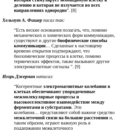
делению и которая не излучается во всех
направлениях однородно
”. [8]
Хельмут А. Фишер
писал так:
“Есть веские основания полагать, что, помимо
механических и химических форм коммуникации,
существуют и другие
биофизические способы
коммуникации
… Сделанные к настоящему
времени открытия подтверждают, что
биохимические процессы в клетке, помимо
термических эффектов, также вызывают другие
электромагнитные сигналы ”. [9]
Игорь Джерман
написал:
“Когерентные
электромагнитные колебания в
клетках обеспечивают упорядоченные
межмолекулярные процессы и
высокоселективное взаимодействие между
ферментами и субстратами
. Эти
колебания… представляют собой важное средство
межклеточной связи на большие расстояния
и,
таким образом, играют важную роль в
поддержании межклеточного