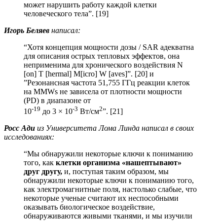
может нарушить работу каждой клетки
человеческого тела”. [19]
Игорь Беляев
написал:
“Хотя концепция мощности дозы / SAR адекватна
для описания острых тепловых эффектов, она
неприменима для хронического воздействия N
[on] T [hermal] M[icro] W [aves]”. [20] и
”Резонансная частота 51,755 ГГц реакции клеток
на MMWs не зависела от плотности мощности
(PD) в диапазоне от
-19
-3
2
10
до 3 × 10
Вт/см
”. [21]
Росс Ади
из Университета Лома Линда написал в своих
исследованиях:
“Мы обнаружили некоторые ключи к пониманию
того, как
клетки организма «нашептывают»
друг другу,
и, поступая таким образом, мы
обнаружили некоторые ключи к пониманию того,
как электромагнитные поля, настолько слабые, что
некоторые ученые считают их неспособными
оказывать биологическое воздействие,
обнаруживаются живыми тканями, и мы изучили