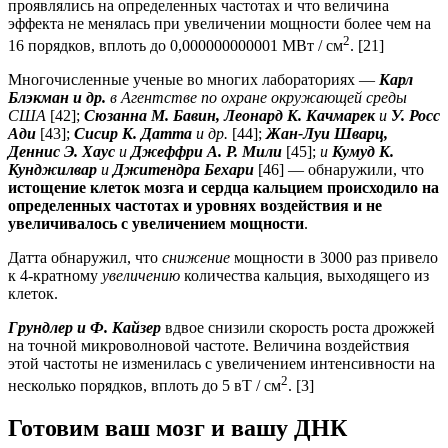
проявлялись на определенных частотах и что величина
эффекта не менялась при увеличении мощности более чем на
2
16 порядков, вплоть до 0,000000000001 МВт / см
. [21]
Многочисленные ученые во многих лабораториях —
Карл
Блэкман и др.
в Агентстве по охране окружающей среды
США
[42];
Сюзанна М. Бавин, Леонард К. Качмарек
и
У. Росс
Ади
[43];
Сисир К. Датта
и др.
[44];
Жан-Луи Шварц,
Деннис Э. Хаус
и
Джеффри А. Р. Мили
[45];
и
Кумуд К.
Кунджилвар
и
Джитендра Бехари
[46] — обнаружили, что
истощение клеток мозга и сердца кальцием происходило на
определенных частотах и уровнях воздействия и не
увеличивалось с увеличением мощности
.
Датта обнаружил, что
снижение
мощности в 3000 раз привело
к 4-кратному
увеличению
количества кальция, выходящего из
клеток.
Грундлер и Ф. Кайзер
вдвое снизили скорость роста дрожжей
на точной микроволновой частоте. Величина воздействия
этой частоты не изменилась с увеличением интенсивности на
2
несколько порядков, вплоть до 5 вТ / см
. [3]
Готовим ваш мозг и вашу ДНК