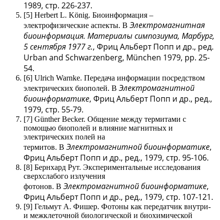
1989, стр. 226-237.
[5] Herbert L. König. Биоинформация –
Электромагнитная
электрофизические аспекты. В
биоинформация. Материалы симпозиума, Марбург,
5 сентября 1977 г.
, Фриц Альберт Попп и др., ред.
Urban and Schwarzenberg, München 1979, pp. 25-
54.
[6] Ulrich Warnke. Передача информации посредством
Электромагнитной
электрических биополей. В
биоинформатике
, Фриц Альберт Попп и др., ред.,
1979, стр. 55-79.
[7] Günther Becker. Общение между термитами с
помощью биополей и влияние магнитных и
электрических полей на
Электромагнитной биоинформатике
,
термитов. В
Фриц Альберт Попп и др., ред., 1979, стр. 95-106.
[8] Бернхард Рут. Экспериментальные исследования
сверхслабого излучения
Электромагнитной биоинформатике
,
фотонов. В
Фриц Альберт Попп и др., ред., 1979, стр. 107-121.
[9] Гельмут А. Фишер. Фотоны как передатчик внутри-
и межклеточной биологической и биохимической