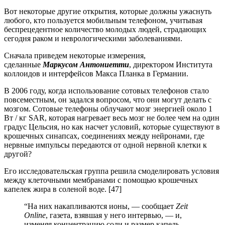
Вот некоторые другие открытия, которые должны ужаснуть
любого, кто пользуется мобильным телефоном, учитывая
беспрецедентное количество молодых людей, страдающих
сегодня раком и неврологическими заболеваниями.
Сначала приведем некоторые измерения,
сделанные
Маркусом Антониетти
, директором Института
коллоидов и интерфейсов Макса Планка в Германии.
В 2006 году, когда использование сотовых телефонов стало
повсеместным, он задался вопросом, что они могут делать с
мозгом. Сотовые телефоны облучают мозг энергией около 1
Вт / кг SAR, которая нагревает весь мозг не более чем на один
градус Цельсия, но как насчет условий, которые существуют в
крошечных синапсах, соединениях между нейронами, где
нервные импульсы передаются от одной нервной клетки к
другой?
Его исследовательская группа решила смоделировать условия
между клеточными мембранами с помощью крошечных
капелек жира в соленой воде. [47]
“На них накапливаются ионы, — сообщает
Zeit
Online
, газета, взявшая у него интервью, — и,
изменяя концентрацию соли и размер капель,