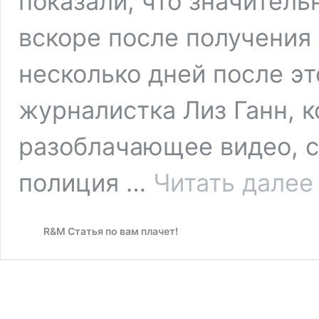
показали, что значител
вскоре после получения 
несколько дней после э
журналистка Лиз Ганн, к
разоблачающее видео, с
полиция …
Читать далее
7
л
з
R&M Статья по вам плачет!
з
р
д
о
в
и