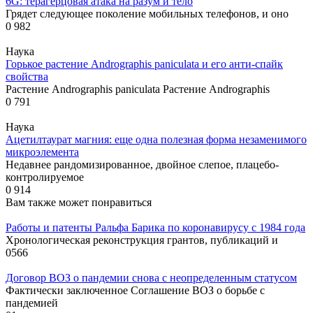
6G: терагерцовая атака на разум и тело
Грядет следующее поколение мобильных телефонов, и оно
0
982
Наука
Горькое растение Andrographis paniculata и его анти-спайк
свойства
Растение Andrographis paniculata Растение Andrographis
0
791
Наука
Ацетилтаурат магния: еще одна полезная форма незаменимого
микроэлемента
Недавнее рандомизированное, двойное слепое, плацебо-
контролируемое
0
914
Вам также может понравиться
Работы и патенты Ральфа Барика по коронавирусу с 1984 года
Хронологическая реконструкция грантов, публикаций и
0
566
Договор ВОЗ о пандемии снова с неопределенным статусом
Фактически заключенное Соглашение ВОЗ о борьбе с
пандемией