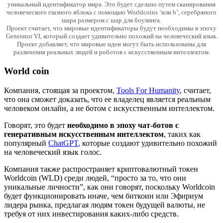
уникальный идентификатор мира. Это будет сделано путем сканирования
человеческого глазного яблока с помощью Worldcoins ‘или b’, серебряного
шара размером с шар для боулинга.
Проект считает, что мировые идентификаторы будут необходимы в эпоху
Generator VI, который создает удивительно похожий на человеческий язык.
Проект добавляет, что мировые идеи могут быть использованы для
различения реальных людей и роботов с искусственным интеллектом.
World coin
Компания, стоящая за проектом,
Tools For Humanity
, считает,
что она сможет доказать, что ее владелец является реальным
человеком онлайн, а не ботом с искусственным интеллектом.
Говорят, это будет
необходимо в эпоху чат-ботов с
генеративным искусственным интеллектом
, таких как
популярный
ChatGPT
, которые создают удивительно похожий
на человеческий язык голос.
Компания также распространяет криптовалютный токен
Worldcoin (WLD) среди людей, “просто за то, что они
уникальные личности”, как они говорят, поскольку Worldcoin
будет функционировать иначе, чем биткоин или Эфириум
лидера рынка, предлагая людям токен будущей валюты, не
требуя от них инвестирования каких-либо средств.