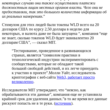
некоторых случаях они также осуществляли платежи
должностным лицам местных органов власти. Чего они не
предоставляли, так это большого количества информации об
их реальных намерениях.
”
Стимулом для этих людей были токены WLD всего на 20
долларов США по курсу 2,50 доллара в неделю для
некоторых, и валюта даже не была запущена “, компания “еще
не знает, сколько токенов WLD будет эквивалентно 20
долларам США”, — сказал MIT.
“Тестирование, проведенное в развивающихся
странах, является “символом практики в
технологической индустрии экспериментировать с
сообществами, которые не обладают такой
большой свободой действий, и их легче принудить
к участию в проекте”.Молли Уайт, исследователь
криптографии с веб-сайта
Web3, работает просто
великолепно
.
Исследователи MIT утверждают, что “неясно, как
обрабатываются эти данные”, компания еще не установила
крайний срок для удаления данных.”в то же время все данные
рискуют попасть не в те руки. (
источник
).