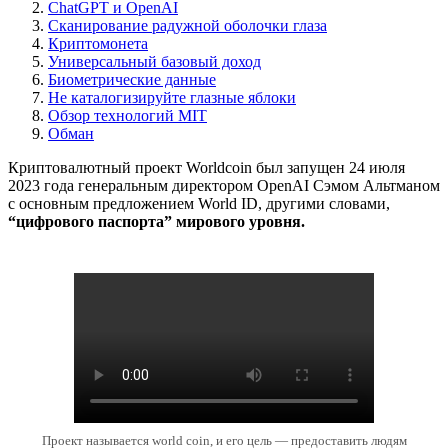
ChatGPT и OpenAI
Сканирование радужной оболочки глаза
Криптомонета
Универсальный базовый доход
Биометрические данные
Не каталогизируйте глазные яблоки
Обзор технологий MIT
Обман
Криптовалютный проект Worldcoin был запущен 24 июля
2023 года генеральным директором OpenAI Сэмом Альтманом
с основным предложением World ID, другими словами,
“цифрового паспорта” мирового уровня.
Проект называется world coin, и его цель — предоставить людям