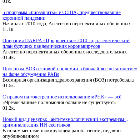
0
1к.
5 программ «биозащиты» из США, предшествовавшие
коронной пандемии
Начиная с 2010 года, Агентство перспективных оборонных
1
1.1к.
Операция DARPA «Пророчество» 2010 года: генетический
план будущих пандемических коронавирусов
Агентство перспективных оборонных исследовательских
0
1.4к.
Прогнозы ВОЗ о «новой пандемии в ближайшее десятилетие»
на фоне обсуждения PABs
Всемирная организация здравоохранения (ВОЗ) потребовала
0
1.6к.
С правом на «экстренное использование мРНК» — всё
«Чрезвычайные полномочия больше не существуют»
0
1.2к.
Новый вид цензуры: «антитехнологический экстремизм»,
криминализация ИИ скептиков
В новом местами шокирующем разоблачении, недавно
опубликованном