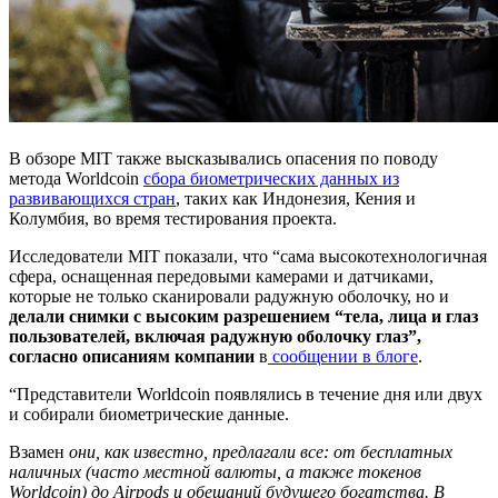
В обзоре MIT также высказывались опасения по поводу
метода Worldcoin
сбора биометрических данных из
развивающихся стран
, таких как Индонезия, Кения и
Колумбия, во время тестирования проекта.
Исследователи MIT показали, что “сама высокотехнологичная
сфера, оснащенная передовыми камерами и датчиками,
которые не только сканировали радужную оболочку, но и
делали снимки с высоким разрешением “тела, лица и глаз
пользователей, включая радужную оболочку глаз”,
согласно описаниям компании
в
сообщении в блоге
.
“Представители Worldcoin появлялись в течение дня или двух
и собирали биометрические данные.
Взамен
они, как известно, предлагали все: от бесплатных
наличных (часто местной валюты, а также токенов
Worldcoin) до Airpods и обещаний будущего богатства. В