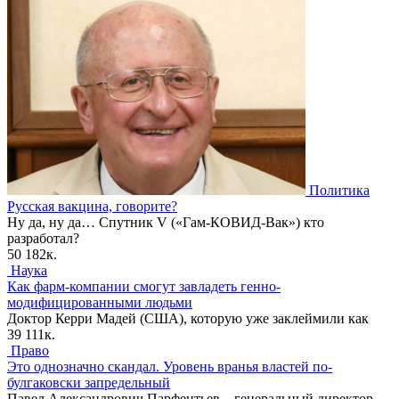
Политика
Русская вакцина, говорите?
Ну да, ну да… Спутник V («Гам-КОВИД-Вак») кто
разработал?
50
182к.
Наука
Как фарм-компании смогут завладеть генно-
модифицированными людьми
Доктор Керри Мадей (США), которую уже заклеймили как
39
111к.
Право
Это однозначно скандал. Уровень вранья властей по-
булгаковски запредельный
Павел Александрович Парфентьев – генеральный директор