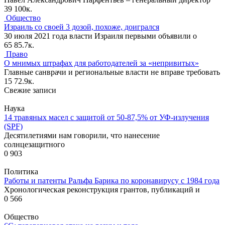
39
100к.
Общество
Израиль со своей 3 дозой, похоже, доигрался
30 июля 2021 года власти Израиля первыми объявили о
65
85.7к.
Право
О мнимых штрафах для работодателей за «непривитых»
Главные санврачи и региональные власти не вправе требовать
15
72.9к.
Свежие записи
Наука
14 травяных масел с защитой от 50-87,5% от УФ-излучения
(SPF)
Десятилетиями нам говорили, что нанесение
солнцезащитного
0
903
Политика
Работы и патенты Ральфа Барика по коронавирусу с 1984 года
Хронологическая реконструкция грантов, публикаций и
0
566
Общество