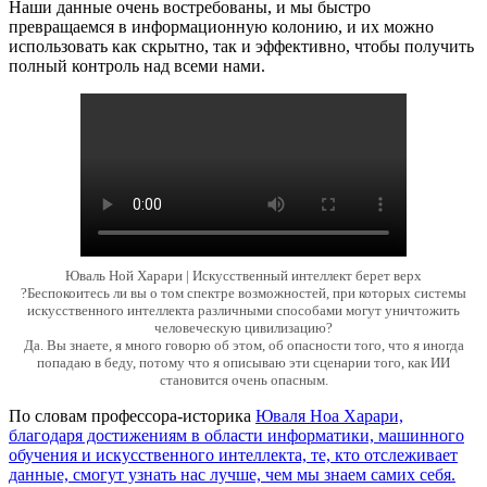
Наши данные очень востребованы, и мы быстро
превращаемся в информационную колонию, и их можно
использовать как скрытно, так и эффективно, чтобы получить
полный контроль над всеми нами.
Юваль Ной Харари | Искусственный интеллект берет верх
?Беспокоитесь ли вы о том спектре возможностей, при которых системы
искусственного интеллекта различными способами могут уничтожить
человеческую цивилизацию?
Да. Вы знаете, я много говорю об этом, об опасности того, что я иногда
попадаю в беду, потому что я описываю эти сценарии того, как ИИ
становится очень опасным.
По словам профессора-историка
Юваля Ноа Харари,
благодаря достижениям в области информатики, машинного
обучения и искусственного интеллекта, те, кто отслеживает
данные, смогут узнать нас лучше, чем мы знаем самих себя.