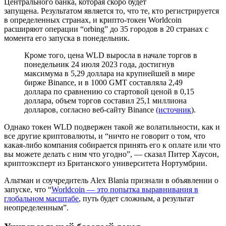
Центрального банка, которая скоро будет
запущена. Результатом является то, что те, кто регистрируется
в определенных странах, и крипто-токен Worldcoin
расширяют операции “orbing” до 35 городов в 20 странах с
момента его запуска в понедельник.
Кроме того, цена WLD выросла в начале торгов в
понедельник 24 июля 2023 года, достигнув
максимума в 5,29 доллара на крупнейшей в мире
бирже Binance, и в 1000 GMT составляла 2,49
доллара по сравнению со стартовой ценой в 0,15
доллара, объем торгов составил 25,1 миллиона
долларов, согласно веб-сайту Binance
(источник
).
Однако токен WLD подвержен такой же волатильности, как и
все другие криптовалюты, и “ничто не говорит о том, что
какая-либо компания собирается принять его к оплате или что
вы можете делать с ним что угодно”, — сказал Питер Хаусон,
криптоэксперт из Британского университета Нортумбрии.
Альтман и соучредитель Alex Blania признали в объявлении о
запуске, что “
Worldcoin — это попытка выравнивания в
глобальном масштабе
, путь будет сложным, а результат
неопределенным”.