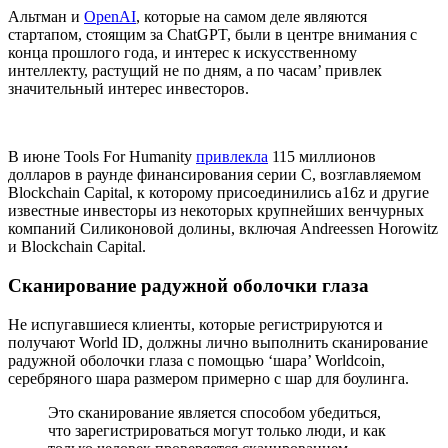
Альтман и
OpenAI
, которые на самом деле являются
стартапом, стоящим за ChatGPT, были в центре внимания с
конца прошлого года, и интерес к искусственному
интеллекту, растущий не по дням, а по часам’ привлек
значительный интерес инвесторов.
В июне Tools For Humanity
привлекла
115 миллионов
долларов в раунде финансирования серии C, возглавляемом
Blockchain Capital, к которому присоединились a16z и другие
известные инвесторы из некоторых крупнейших венчурных
компаний Силиконовой долины, включая Andreessen Horowitz
и Blockchain Capital.
Сканирование радужной оболочки глаза
Не испугавшиеся клиенты, которые регистрируются и
получают World ID, должны лично выполнить сканирование
радужной оболочки глаза с помощью ‘шара’ Worldcoin,
серебряного шара размером примерно с шар для боулинга.
Это сканирование является способом убедиться,
что зарегистрироваться могут только люди, и как