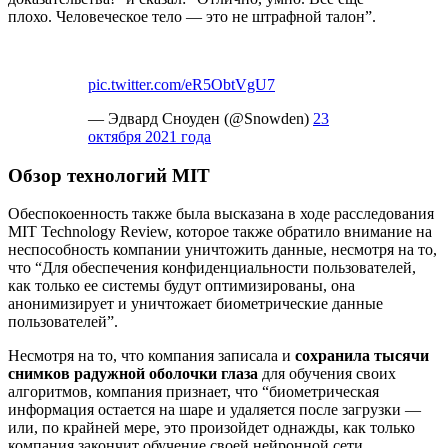
плохо. Человеческое тело — это не штрафной талон”.
pic.twitter.com/eR5ObtVgU7
— Эдвард Сноуден (@Snowden)
23
октября 2021 года
Обзор технологий MIT
Обеспокоенность также была высказана в ходе расследования
MIT Technology Review, которое также обратило внимание на
неспособность компании уничтожить данные, несмотря на то,
что “Для обеспечения конфиденциальности пользователей,
как только ее системы будут оптимизированы, она
анонимизирует и уничтожает биометрические данные
пользователей”.
Несмотря на то, что компания записала и
сохранила тысячи
снимков радужной оболочки глаза
для обучения своих
алгоритмов, компания признает, что “биометрическая
информация остается на шаре и удаляется после загрузки —
или, по крайней мере, это произойдет однажды, как только
компания закончит обучение своей нейронной сети