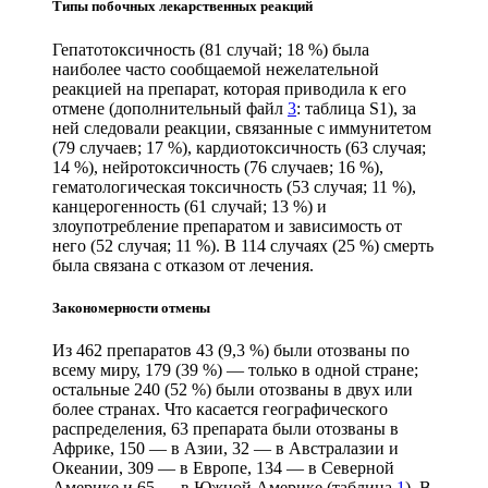
Типы побочных лекарственных реакций
Гепатотоксичность (81 случай; 18 %) была
наиболее часто сообщаемой нежелательной
реакцией на препарат, которая приводила к его
отмене (дополнительный файл
3
: таблица S1), за
ней следовали реакции, связанные с иммунитетом
(79 случаев; 17 %), кардиотоксичность (63 случая;
14 %), нейротоксичность (76 случаев; 16 %),
гематологическая токсичность (53 случая; 11 %),
канцерогенность (61 случай; 13 %) и
злоупотребление препаратом и зависимость от
него (52 случая; 11 %). В 114 случаях (25 %) смерть
была связана с отказом от лечения.
Закономерности отмены
Из 462 препаратов 43 (9,3 %) были отозваны по
всему миру, 179 (39 %) — только в одной стране;
остальные 240 (52 %) были отозваны в двух или
более странах. Что касается географического
распределения, 63 препарата были отозваны в
Африке, 150 — в Азии, 32 — в Австралазии и
Океании, 309 — в Европе, 134 — в Северной
Америке и 65 — в Южной Америке (таблица
1
). В