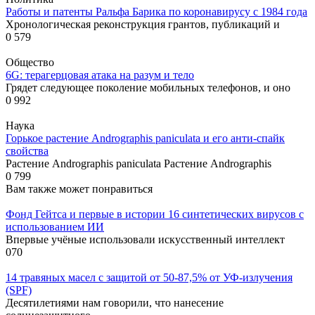
Работы и патенты Ральфа Барика по коронавирусу с 1984 года
Хронологическая реконструкция грантов, публикаций и
0
579
Общество
6G: терагерцовая атака на разум и тело
Грядет следующее поколение мобильных телефонов, и оно
0
992
Наука
Горькое растение Andrographis paniculata и его анти-спайк
свойства
Растение Andrographis paniculata Растение Andrographis
0
799
Вам также может понравиться
Фонд Гейтса и первые в истории 16 синтетических вирусов с
использованием ИИ
Впервые учёные использовали искусственный интеллект
0
70
14 травяных масел с защитой от 50-87,5% от УФ-излучения
(SPF)
Десятилетиями нам говорили, что нанесение