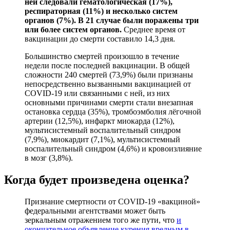
ней следовали гематологическая (17%),
респираторная (11%) и несколько систем
органов (7%). В 21 случае были поражены три
или более систем органов.
Среднее время от
вакцинации до смерти составило 14,3 дня.
Большинство смертей произошло в течение
недели после последней вакцинации. В общей
сложности 240 смертей (73,9%) были признаны
непосредственно вызванными вакцинацией от
COVID-19 или связанными с ней, из них
основными причинами смерти стали внезапная
остановка сердца (35%), тромбоэмболия лёгочной
артерии (12,5%), инфаркт миокарда (12%),
мультисистемный воспалительный синдром
(7,9%), миокардит (7,1%), мультисистемный
воспалительный синдром (4,6%) и кровоизлияние
в мозг (3,8%).
Когда будет произведена оценка?
Признание смертности от COVID-19 «вакциной»
федеральными агентствами может быть
зеркальным отражением того же пути, что
и
окончательное объявление курения вредным в