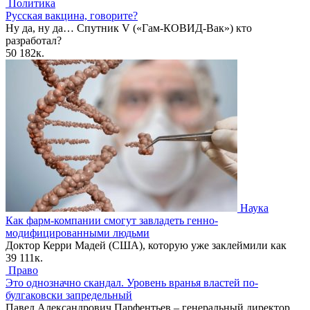
Политика
Русская вакцина, говорите?
Ну да, ну да… Спутник V («Гам-КОВИД-Вак») кто
разработал?
50
182к.
Наука
Как фарм-компании смогут завладеть генно-
модифицированными людьми
Доктор Керри Мадей (США), которую уже заклеймили как
39
111к.
Право
Это однозначно скандал. Уровень вранья властей по-
булгаковски запредельный
Павел Александрович Парфентьев – генеральный директор