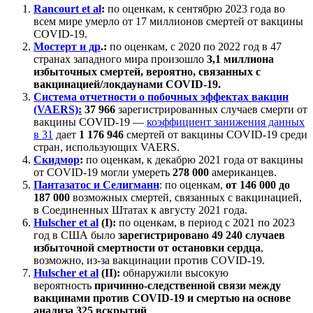
Rancourt et al
:
по оценкам, к сентябрю 2023 года во
всем мире умерло от 17 миллионов смертей от вакцины
COVID-19.
Мостерт и др
.:
по оценкам, с 2020 по 2022 год в 47
странах западного мира произошло
3,1 миллиона
избыточных смертей, вероятно, связанных с
вакцинацией/локдаунами COVID-19.
Система отчетности о побочных эффектах вакцин
(VAERS):
37 966
зарегистрированных случаев смерти от
вакцины COVID-19 —
коэффициент занижения данных
в 31
дает
1 176 946
смертей от вакцины COVID-19 среди
стран, использующих VAERS.
Скидмор
:
по оценкам, к декабрю 2021 года от вакцины
от COVID-19 могли умереть
278 000
американцев.
Пантазатос и Селигманн
: по оценкам,
от 146 000 до
187 000
возможных
смертей, связанных с вакцинацией,
в Соединенных Штатах к августу 2021 года.
Hulscher et al
(I):
по оценкам, в период с 2021 по 2023
год в США было
зарегистрировано 49 240 случаев
избыточной смертности от остановки сердца
,
возможно, из-за вакцинации против COVID-19.
Hulscher et al
(II):
обнаружили высокую
вероятность
причинно-следственной связи
между
вакцинами против COVID-19 и смертью на основе
анализа 325 вскрытий
.