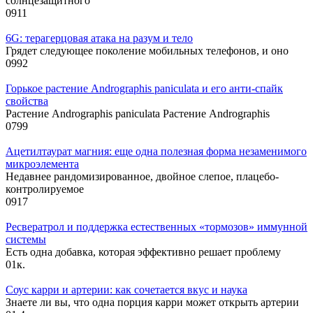
солнцезащитного
0
911
6G: терагерцовая атака на разум и тело
Грядет следующее поколение мобильных телефонов, и оно
0
992
Горькое растение Andrographis paniculata и его анти-спайк
свойства
Растение Andrographis paniculata Растение Andrographis
0
799
Ацетилтаурат магния: еще одна полезная форма незаменимого
микроэлемента
Недавнее рандомизированное, двойное слепое, плацебо-
контролируемое
0
917
Ресвератрол и поддержка естественных «тормозов» иммунной
системы
Есть одна добавка, которая эффективно решает проблему
0
1к.
Соус карри и артерии: как сочетается вкус и наука
Знаете ли вы, что одна порция карри может открыть артерии