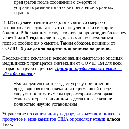
препаратов после сообщений о смертях и
устранить различия в отзыве препаратов в разных
странах.
В 83% случаев изъятия лекарств в связи со смертью
использовались доказательства, полученные из историй
болезни. В большинстве случаев отмена происходит более чем
через
1 или 2 года
после того, как начинают появляться
первые сообщения о смерти. Таким образом, вакцины от
COVID-19 уже
давно назрели для вывода на рынок.
Продолжение рекламы и рекомендации смертельно опасных
медицинских препаратов (инъекции от COVID-19) для всех
возрастов грубо нарушает
Принцип предосторожности —
убежден автор
:
«Когда деятельность создает угрозу причинения
вреда здоровью человека или окружающей среде,
следует принимать меры предосторожности, даже
если некоторые причинно-следственные связи не
полностью научно установлены».
Управление
по санитарному надзору за качеством пищевых
продуктов и медикаментов США определяет
отзыв
класса
I
как
: