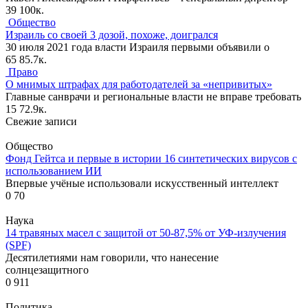
39
100к.
Общество
Израиль со своей 3 дозой, похоже, доигрался
30 июля 2021 года власти Израиля первыми объявили о
65
85.7к.
Право
О мнимых штрафах для работодателей за «непривитых»
Главные санврачи и региональные власти не вправе требовать
15
72.9к.
Свежие записи
Общество
Фонд Гейтса и первые в истории 16 синтетических вирусов с
использованием ИИ
Впервые учёные использовали искусственный интеллект
0
70
Наука
14 травяных масел с защитой от 50-87,5% от УФ-излучения
(SPF)
Десятилетиями нам говорили, что нанесение
солнцезащитного
0
911
Политика