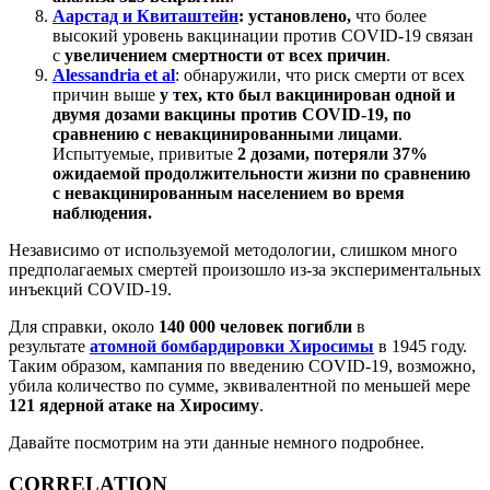
Аарстад и Квиташтейн
: установлено,
что более
высокий уровень вакцинации против COVID-19 связан
с
увеличением смертности от всех причин
.
Alessandria et al
: обнаружили, что риск смерти от всех
причин выше
у тех, кто был вакцинирован одной и
двумя дозами вакцины против COVID-19, по
сравнению с невакцинированными лицами
.
Испытуемые, привитые
2 дозами, потеряли 37%
ожидаемой продолжительности жизни по сравнению
с невакцинированным населением во время
наблюдения.
Независимо от используемой методологии, слишком много
предполагаемых смертей произошло из-за экспериментальных
инъекций COVID-19.
Для справки, около
140 000 человек
погибли
в
результате
атомной бомбардировки Хиросимы
в 1945 году.
Таким образом, кампания по введению COVID-19, возможно,
убила количество по сумме, эквивалентной по меньшей мере
121 ядерной атаке на Хиросиму
.
Давайте посмотрим на эти данные немного подробнее.
CORRELATION