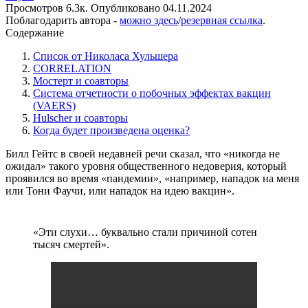
Просмотров
6.3к.
Опубликовано
04.11.2024
Поблагодарить автора -
можно здесь
/
резервная ссылка
.
Содержание
Список от Николаса Хульшера
CORRELATION
Мостерт и соавторы
Система отчетности о побочных эффектах вакцин
(VAERS)
Hulscher и соавторы
Когда будет произведена оценка?
Билл Гейтс в своей недавней речи сказал, что «никогда не
ожидал» такого уровня общественного недоверия, который
проявился во время «пандемии», «например, нападок на меня
или Тони Фаучи, или нападок на идею вакцин».
«Эти слухи… буквально стали причиной сотен
тысяч смертей».