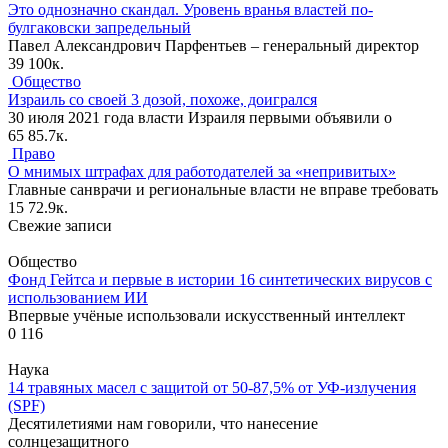
Это однозначно скандал. Уровень вранья властей по-
булгаковски запредельный
Павел Александрович Парфентьев – генеральный директор
39
100к.
Общество
Израиль со своей 3 дозой, похоже, доигрался
30 июля 2021 года власти Израиля первыми объявили о
65
85.7к.
Право
О мнимых штрафах для работодателей за «непривитых»
Главные санврачи и региональные власти не вправе требовать
15
72.9к.
Свежие записи
Общество
Фонд Гейтса и первые в истории 16 синтетических вирусов с
использованием ИИ
Впервые учёные использовали искусственный интеллект
0
116
Наука
14 травяных масел с защитой от 50-87,5% от УФ-излучения
(SPF)
Десятилетиями нам говорили, что нанесение
солнцезащитного