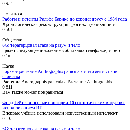
0
934
Политика
Работы и патенты Ральфа Барика по коронавирусу с 1984 года
Хронологическая реконструкция грантов, публикаций и
0
591
Общество
6G: терагерцовая атака на разум и тело
Грядет следующее поколение мобильных телефонов, и оно
0
1к.
Наука
Горькое растение Andrographis paniculata и его анти-спайк
свойства
Растение Andrographis paniculata Растение Andrographis
0
811
Вам также может понравиться
Фонд Гейтса и первые в истории 16 синтетических вирусов с
использованием ИИ
Впервые учёные использовали искусственный интеллект
0
116
6G: терагерцовая атака на разум и тело