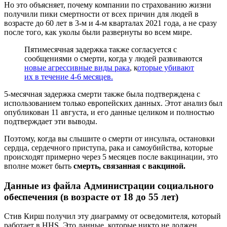
Но это объясняет, почему компании по страхованию жизни
получили пики смертности от всех причин для людей в
возрасте до 60 лет в 3-м и 4-м кварталах 2021 года, а не сразу
после того, как уколы были развернуты во всем мире.
Пятимесячная задержка также согласуется с
сообщениями о смерти, когда у людей развиваются
новые агрессивные виды рака
, к
оторые убивают
их в течение 4-6 месяцев.
5-месячная задержка смерти также была подтверждена с
использованием только европейских данных. Этот анализ был
опубликован 11 августа, и его данные целиком и полностью
подтверждает эти выводы.
Поэтому, когда вы слышите о смерти от инсульта, остановки
сердца, сердечного приступа, рака и самоубийства, которые
происходят примерно через 5 месяцев после вакцинации, это
вполне может быть
смерть, связанная с вакциной.
Данные из файла Администрации социального
обеспечения (в возрасте от 18 до 55 лет)
Стив Кирш получил эту диаграмму от осведомителя, который
работает в HHS. Это данные, которые никто не должен