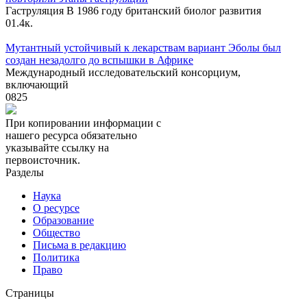
Гаструляция В 1986 году британский биолог развития
0
1.4к.
Мутантный устойчивый к лекарствам вариант Эболы был
создан незадолго до вспышки в Африке
Международный исследовательский консорциум,
включающий
0
825
При копировании информации с
нашего ресурса обязательно
указывайте ссылку на
первоисточник.
Разделы
Наука
О ресурсе
Образование
Общество
Письма в редакцию
Политика
Право
Страницы