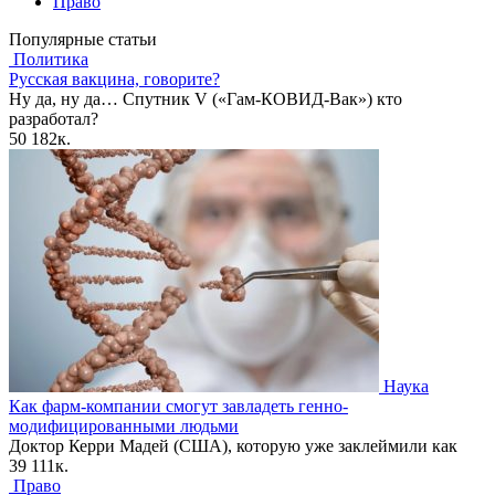
Право
Популярные статьи
Политика
Русская вакцина, говорите?
Ну да, ну да… Спутник V («Гам-КОВИД-Вак») кто
разработал?
50
182к.
Наука
Как фарм-компании смогут завладеть генно-
модифицированными людьми
Доктор Керри Мадей (США), которую уже заклеймили как
39
111к.
Право