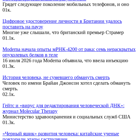
Грядет следующее поколение мобильных телефонов, и оно
0
1к.
Цифровое удостоверение личности в Британии удалось
поставить на паузу
Многие уже слышали, что британский премьер Страмер
0
1.1к.
Moderna начала опыты мРНК-4200 от рака: семь нераскрытых
опухолевых белков в теле
16 июля 2026 года Moderna объявила, что ввела инъекцию
0
1.3к.
История человека, не сумевшего обмануть смерть
Человек по имени Брайан Джонсон хотел сделать обмануть
смерть.
0
2.1к.
Гейтс и «вирус для редактирования человеческой ДНК»:
журнал Molecular Therapy
Министерство здравоохранения и социальных служб США
0
1.3к.
«Черный ящик» развития человека: китайские ученые
повторили этапы гаструляции