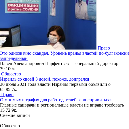
Право
Это однозначно скандал. Уровень вранья властей по-булгаковски
запредельный
Павел Александрович Парфентьев – генеральный директор
39
100к.
Общество
Израиль со своей 3 дозой, похоже, доигрался
30 июля 2021 года власти Израиля первыми объявили о
65
85.7к.
Право
О мнимых штрафах для работодателей за «непривитых»
Главные санврачи и региональные власти не вправе требовать
15
72.9к.
Свежие записи
Общество