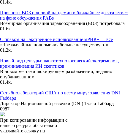
0
1.4к.
Прогнозы ВОЗ о «новой пандемии в ближайшее десятилетие»
на фоне обсуждения PABs
Всемирная организация здравоохранения (ВОЗ) потребовала
0
1.6к.
С правом на «экстренное использование мРНК» — всё
«Чрезвычайные полномочия больше не существуют»
0
1.2к.
Новый вид цензуры: «антитехнологический экстремизм»,
криминализация ИИ скептиков
В новом местами шокирующем разоблачении, недавно
опубликованном
0
1.4к.
Сеть биолабораторий США по всему миру: заявления DNI
Габбард
Директор Национальной разведки (DNI) Тулси Габбард
0
987
При копировании информации с
нашего ресурса обязательно
указывайте ссылку на