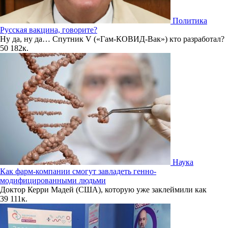
Политика
Русская вакцина, говорите?
Ну да, ну да… Спутник V («Гам-КОВИД-Вак») кто разработал?
50
182к.
Наука
Как фарм-компании смогут завладеть генно-
модифицированными людьми
Доктор Керри Мадей (США), которую уже заклеймили как
39
111к.