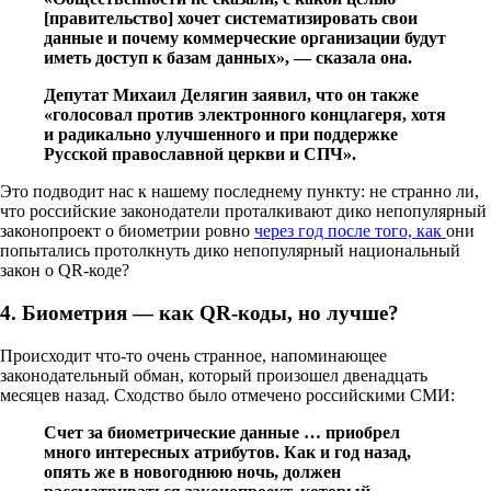
[правительство] хочет систематизировать свои
данные и почему коммерческие организации будут
иметь доступ к базам данных», — сказала она.
Депутат Михаил Делягин заявил, что он также
«голосовал против электронного концлагеря, хотя
и радикально улучшенного и при поддержке
Русской православной церкви и СПЧ».
Это подводит нас к нашему последнему пункту: не странно ли,
что российские законодатели проталкивают дико непопулярный
законопроект о биометрии ровно
через год после того, как
они
попытались протолкнуть дико непопулярный национальный
закон о QR-коде?
4. Биометрия — как QR-коды, но лучше?
Происходит что-то очень странное, напоминающее
законодательный обман, который произошел двенадцать
месяцев назад. Сходство было отмечено российскими СМИ:
Счет за биометрические данные … приобрел
много интересных атрибутов. Как и год назад,
опять же в новогоднюю ночь, должен