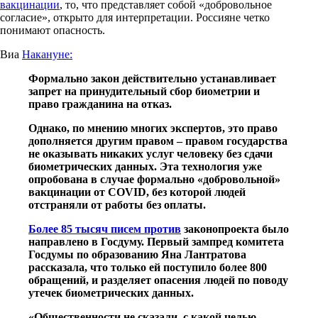
вакцинации
, то, что представляет собой «добровольное
согласие», открыто для интерпретации. Россияне четко
понимают опасность.
Виа
Накануне:
Формально закон действительно устанавливает
запрет на принудительный сбор биометрии и
право гражданина на отказ.
Однако, по мнению многих экспертов, это право
дополняется другим правом – правом государства
не оказывать никаких услуг человеку без сдачи
биометрических данных. Эта технология уже
опробована в случае формально «добровольной»
вакцинации от COVID, без которой людей
отстраняли от работы без оплаты.
Более 85 тысяч писем против
законопроекта было
направлено в Госдуму. Первый зампред комитета
Госдумы по образованию Яна Лантратова
рассказала, что только ей поступило более 800
обращений, и разделяет опасения людей по поводу
утечек биометрических данных.
«Общественности не сказали, с какой целью