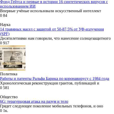
Фонд Гейтса и первые в истории 16 синтетических вирусов с
использованием ИИ
Впервые учёные использовали искусственный интеллект
0
84
Наука
14 травяных масел с защитой от 50-87,5% от УФ-излучения
(SPF)
Десятилетиями нам говорили, что нанесение солнцезащитного
0
917
Политика
Работы и патенты Ральфа Барика по коронавирусу с 1984 года
Хронологическая реконструкция грантов, публикаций и
0
581
Общество
6G: терагерцовая атака на разум и тело
Грядет следующее поколение мобильных телефонов, и оно
0
1к.