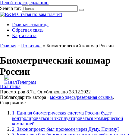
Перейти к содержанию
Search for:
Главная страница
Обратная связь
Карта сайта
Главная
»
Политика
»
Биометрический кошмар России
Биометрический кошмар
России
Политика
Просмотров
8.7к.
Опубликовано
28.12.2022
Поблагодарить автора -
можно здесь
/
резервная ссылка
.
Содержание
1. Единая биометрическая система России будет
контролироваться и эксплуатироваться коммерческой
компанией
2. Законопроект был пронесен через Думу. Почему?
3. Будет ли сбор биометрических данных действительно