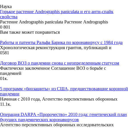
Наука
Горькое растение Andrographis paniculata и его анти-спайк
свойства
Растение Andrographis paniculata Растение Andrographis
0
801
Вам также может понравиться
Работы и патенты Ральфа Барика по коронавирусу с 1984 года
Хронологическая реконструкция грантов, публикаций и
0
581
Договор ВОЗ о пандемии снова с неопределенным статусом
Фактически заключенное Соглашение ВОЗ о борьбе с
пандемией
0
1к.
5 программ «биозащиты» из США, предшествовавшие коронной
пандемии
Начиная с 2010 года, Агентство перспективных оборонных
1
1.1к.
Операция DARPA «Пророчество» 2010 года: генетический план
будущих пандемических коронавирусов
Агентство перспективных оборонных исследовательских