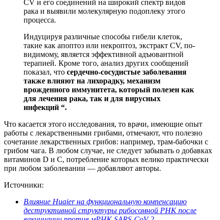
CV и его соединений на широкий спектр видов
рака и выявили молекулярную подоплеку этого
процесса.
Индуцируя различные способы гибели клеток,
такие как апоптоз или некроптоз, экстракт CV, по-
видимому, является эффективной адъювантной
терапией. Кроме того, анализ других сообщений
показал, что
сердечно-сосудистые заболевания
также влияют на лихорадку, механизм
врожденного иммунитета, который полезен как
для лечения рака, так и для вирусных
инфекций “.
Что касается этого исследования, то врачи, имеющие опыт
работы с лекарственными грибами, отмечают, что полезно
сочетание лекарственных грибов: например, трам-бабочки с
грибом чага. В любом случае, не следует забывать о добавках
витаминов D и C, потребление которых велико практически
при любом заболевании — добавляют авторы.
Источники:
Влияние Huaier на функциональную компенсацию
деструктивной структуры рибосомной РНК после
вакцинации против мРНК SARS-CoV-2