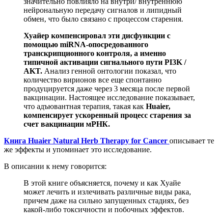
значительно повлияло на внутри/ внутреннюю
нейрональную передачу сигналов и липидный
обмен, что было связано с процессом старения.
Хуайер компенсировал эти дисфункции с
помощью miRNA-опосредованного
транскрипционного контроля, а именно
типичной активации сигнального пути PI3K /
AKT.
Анализ генной онтологии показал, что
количество вирионов все еще спонтанно
продуцируется даже через 3 месяца после первой
вакцинации. Настоящее исследование показывает,
что адъювантная терапия, такая как
Huaier,
компенсирует ускоренный процесс старения за
счет вакцинации мРНК.
Книга Huaier Natural Herb Therapy for Cancer
описывает те
же эффекты и упоминает это исследование.
В описании к нему говорится:
В этой книге объясняется, почему и как Хуайе
может лечить и излечивать различные виды рака,
причем даже на сильно запущенных стадиях, без
какой-либо токсичности и побочных эффектов.