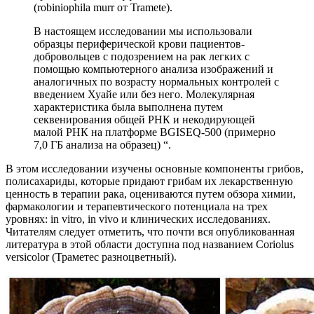
(robiniophila murr от Tramete).
В настоящем исследовании мы использовали
образцы периферической крови пациентов-
добровольцев с подозрением на рак легких с
помощью компьютерного анализа изображений и
аналогичных по возрасту нормальных контролей с
введением Хуайе или без него. Молекулярная
характеристика была выполнена путем
секвенирования общей РНК и некодирующей
малой РНК на платформе BGISEQ-500 (примерно
7,0 ГБ анализа на образец) “.
В этом исследовании изучены основные компоненты грибов,
полисахариды, которые придают грибам их лекарственную
ценность в терапии рака, оцениваются путем обзора химии,
фармакологии и терапевтического потенциала на трех
уровнях: in vitro, in vivo и клинических исследованиях.
Читателям следует отметить, что почти вся опубликованная
литература в этой области доступна под названием
Coriolus
versicolor (Траметес разноцветный
).