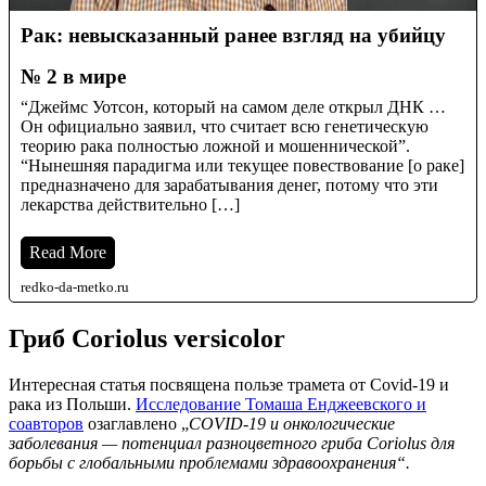
Рак: невысказанный ранее взгляд на убийцу
№ 2 в мире
“Джеймс Уотсон, который на самом деле открыл ДНК …
Он официально заявил, что считает всю генетическую
теорию рака полностью ложной и мошеннической”.
“Нынешняя парадигма или текущее повествование [о раке]
предназначено для зарабатывания денег, потому что эти
лекарства действительно […]
Read More
redko-da-metko.ru
Гриб
Coriolus versicolor
Интересная статья посвящена пользе трамета от Covid-19 и
рака из Польши.
Исследование Томаша Енджеевского и
соавторов
озаглавлено „
COVID-19 и онкологические
заболевания — потенциал разноцветного гриба Coriolus для
борьбы с глобальными проблемами здравоохранения“.