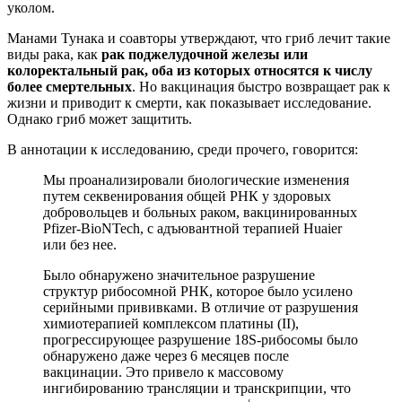
уколом.
Манами Тунака и соавторы утверждают, что гриб лечит такие
виды рака, как
рак поджелудочной железы или
колоректальный рак, оба из которых относятся к числу
более смертельных
. Но вакцинация быстро возвращает рак к
жизни и приводит к смерти, как показывает исследование.
Однако гриб может защитить.
В аннотации к исследованию, среди прочего, говорится:
Мы проанализировали биологические изменения
путем секвенирования общей РНК у здоровых
добровольцев и больных раком, вакцинированных
Pfizer-BioNTech, с адъювантной терапией Huaier
или без нее.
Было обнаружено значительное разрушение
структур рибосомной РНК, которое было усилено
серийными прививками. В отличие от разрушения
химиотерапией комплексом платины (II),
прогрессирующее разрушение 18S-рибосомы было
обнаружено даже через 6 месяцев после
вакцинации. Это привело к массовому
ингибированию трансляции и транскрипции, что