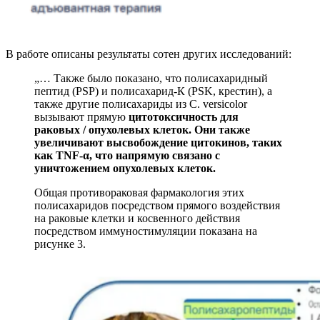
В работе
описаны результаты сотен других исследований:
„…
Также было показано, что полисахаридный
пептид (PSP) и полисахарид-К (PSK, крестин), а
также другие полисахариды из C. versicolor
вызывают прямую
цитотоксичность для
раковых / опухолевых клеток. Они также
увеличивают высвобождение цитокинов, таких
как TNF-α, что напрямую связано с
уничтожением опухолевых клеток.
Общая противораковая фармакология этих
полисахаридов посредством прямого воздействия
на раковые клетки и косвенного действия
посредством иммуностимуляции показана на
рисунке 3.