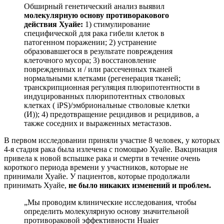
Обширный генетический анализ выявил
молекулярную основу противоракового
действия Хуайе:
1) стимулирование
специфической для рака гибели клеток в
патогенном поражении; 2) устранение
образовавшегося в результате повреждения
клеточного мусора; 3) восстановление
поврежденных и / или рассеченных тканей
нормальными клетками (регенерация тканей;
транскрипционная регуляция плюрипотентности в
индуцированных плюрипотентных стволовых
клетках ( iPS)/эмбриональные стволовые клетки
(И)); 4) предотвращение рецидивов и рецидивов, а
также соседних и выраженных метастазов.
В первом исследовании приняли участие 8 человек, у которых
4-я стадия рака была излечена с помощью Хуайе. Вакцинация
привела к новой вспышке рака и смерти в течение очень
короткого периода времени у участников, которые не
принимали Хуайе. У пациентов, которые продолжали
принимать Хуайе,
не было никаких изменений и проблем.
„
Мы проводим клинические исследования, чтобы
определить молекулярную основу значительной
противораковой эффективности Huaier