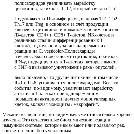
полисахаридов увеличивать выработку
цитокинов, таких как IL-12, который связан с Th1.
Подмножества Th-лимфоцитов, включая Th1, Th2,
Th17 или Treg, в основном за счет продукции
ключевых цитокинов и подмножеств лимфоцитов
(В-клеток, CD4+ и CD8+ Т-клеток, NK-клеток и
различных стадий дифференцированных Т-
клеток), тщательно изучались на предмет их
реакции на C. versicolor-Полисахариды
изучены. Было показано, что цитокины, такие как
IFN-γ, индуцируются в Т-клетках, которые вместе
с TNF-α вызывают уничтожение рака / опухолей.
Было показано, что другие цитокины, в том числе
IL-1 и IL-6, усиливаются полисахаридами. Все эти
события, по-видимому, увеличивают выработку
антител в Т-клетках при одновременном
повышении активности других мононуклеарных
клеток, включая моноциты / макрофаги“.
Механизмы
действия, по-видимому, уже относительно хорошо
изучены. Это естественные биохимические реакции
иммунной системы, которые вызывают или подавляют рак,
соответственно. быть усиленным.