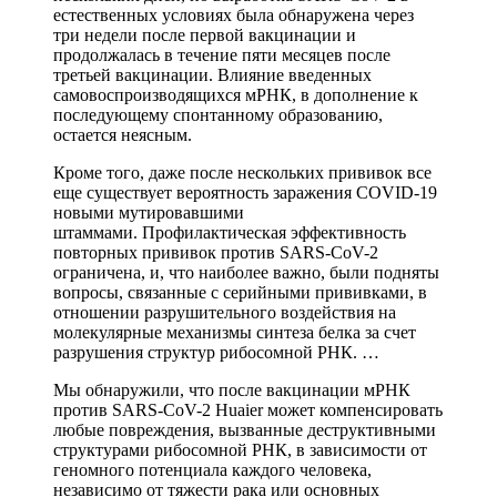
естественных условиях была обнаружена через
три недели после первой вакцинации и
продолжалась в течение пяти месяцев после
третьей вакцинации. Влияние введенных
самовоспроизводящихся мРНК, в дополнение к
последующему спонтанному образованию,
остается неясным.
Кроме того, даже после нескольких прививок все
еще существует вероятность заражения COVID-19
новыми мутировавшими
штаммами. Профилактическая эффективность
повторных прививок против SARS-CoV-2
ограничена, и, что наиболее важно, были подняты
вопросы, связанные с серийными прививками, в
отношении разрушительного воздействия на
молекулярные механизмы синтеза белка за счет
разрушения структур рибосомной РНК. …
Мы обнаружили, что после вакцинации мРНК
против SARS-CoV-2 Huaier может компенсировать
любые повреждения, вызванные деструктивными
структурами рибосомной РНК, в зависимости от
геномного потенциала каждого человека,
независимо от тяжести рака или основных