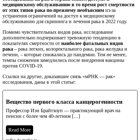
медицинскому обслуживанию в то время рост смертности
от этих типов рака по-прежнему необъясним
из-за
устранения ограничений на доступ к медицинскому
обслуживанию для скрининга и лечения рака в 2022 году.
Помимо чувствительных видов рака, исследование
дополнительно подчеркивает тревожную тенденцию в
показателях смертности от
наиболее фатальных видов
рака
– рака легких, колоректального рака, рака желудка и
печени, – которые снижались до пандемии. Тем не менее,
темпы снижения замедлились после внедрения вакцины
против COVID-19.
Ссылки на другие, доказавшие связь «мРНК — рак»
исследования, даны в этой статье:
Вещество первого класса канцерогенности
Профессор Иэн Брайтхоуп — практикующий врач на
пенсии с более чем 40-летним […]
Read More
redko-da-metko.ru