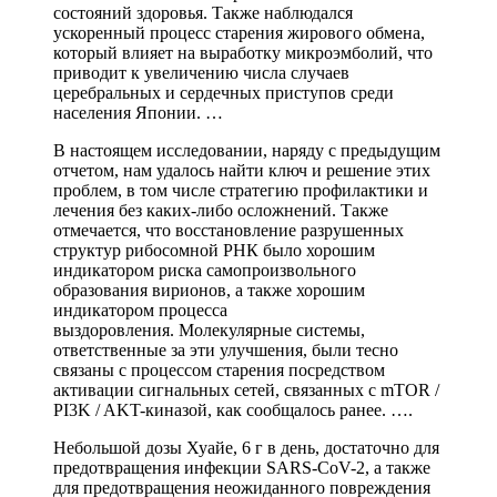
состояний здоровья. Также наблюдался
ускоренный процесс старения жирового обмена,
который влияет на выработку микроэмболий, что
приводит к увеличению числа случаев
церебральных и сердечных приступов среди
населения Японии. …
В настоящем исследовании, наряду с предыдущим
отчетом, нам удалось найти ключ и решение этих
проблем, в том числе стратегию профилактики и
лечения без каких-либо осложнений. Также
отмечается, что восстановление разрушенных
структур рибосомной РНК было хорошим
индикатором риска самопроизвольного
образования вирионов, а также хорошим
индикатором процесса
выздоровления. Молекулярные системы,
ответственные за эти улучшения, были тесно
связаны с процессом старения посредством
активации сигнальных сетей, связанных с mTOR /
PI3K / AKT-киназой, как сообщалось ранее. ….
Небольшой дозы Хуайе, 6 г в день, достаточно для
предотвращения инфекции SARS-CoV-2, а также
для предотвращения неожиданного повреждения