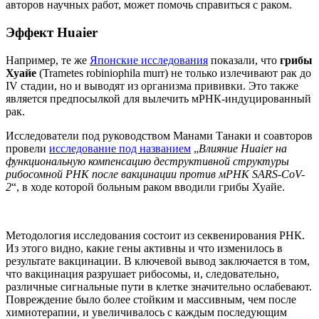
авторов научных работ, может помочь справиться с раком.
Эффект Huaier
Например, те же
Японские исследования
показали, что
грибы
Хуайе
(Trametes robiniophila murr) не только излечивают рак до
IV стадии, но и выводят из организма прививки. Это также
является предпосылкой для вылечить мРНК-индуцированный
рак.
Исследователи под руководством Манами Танаки и соавторов
провели
исследование
под названием
„
Влияние Huaier на
функциональную компенсацию деструктивной структуры
рибосомной РНК после вакцинации против мРНК SARS-CoV-
2
“, в ходе которой больным раком вводили грибы Хуайе.
Методология исследования состоит из секвенирования РНК.
Из этого видно, какие гены активны и что изменилось в
результате вакцинации. В ключевой вывод заключается в том,
что вакцинация разрушает рибосомы, и, следовательно,
различные сигнальные пути в клетке значительно ослабевают.
Повреждение было более стойким и массивным, чем после
химиотерапии, и увеличивалось с каждым последующим