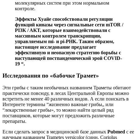
молекулярных систем при этом нормальном
контроле.
Эффекты Хуайе способствовали регуляции
функций киназы через сигнальные сети mTOR /
PI3K / AKT, которые взаимодействовали с
массивным контролем транскрипции,
управляемым mi- и pi-РНК. Таким образом,
настоящее исследование предлагает
эффективную и неопасную стратегию борьбы с
наступающей постпандемической эрой COVID-
19 “.
Исследования по «бабочке Трамет»
Эти грибы с таким необычных названием Траметы обитают
практически повсюду, в лесах Центральной Европы можно
встретить не менее 40 различных видов. А если поискать в
Интернете термины “жизненно важные грибы„ или
“лекарственные грибы», то можно найти целый ряд
поставщиков, которые могут предложить различные
препараты.
Если сделать запрос в медицинской базе данных
Pubmed
с ее
научным названием Trametes versicolor (синн. Coriolus