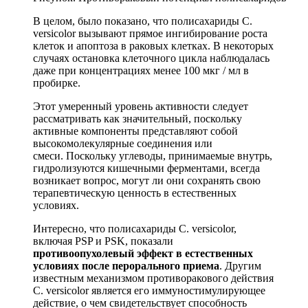
В целом, было показано, что полисахариды C.
versicolor вызывают прямое ингибирование роста
клеток и апоптоза в раковых клетках. В некоторых
случаях остановка клеточного цикла наблюдалась
даже при концентрациях менее 100 мкг / мл в
пробирке.
Этот умеренный уровень активности следует
рассматривать как значительный, поскольку
активные компоненты представляют собой
высокомолекулярные соединения или
смеси. Поскольку углеводы, принимаемые внутрь,
гидролизуются кишечными ферментами, всегда
возникает вопрос, могут ли они сохранять свою
терапевтическую ценность в естественных
условиях.
Интересно, что полисахариды C. versicolor,
включая PSP и PSK, показали
противоопухолевый эффект в естественных
условиях после перорального приема
. Другим
известным механизмом противоракового действия
C. versicolor является его иммуностимулирующее
действие, о чем свидетельствует способность