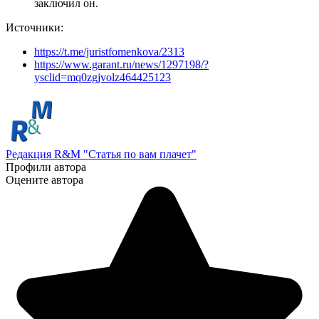
заключил он.
Источники:
https://t.me/juristfomenkova/2313
https://www.garant.ru/news/1297198/?
ysclid=mq0zgjvolz464425123
Редакция R&M "Статья по вам плачет"
Профили автора
Оцените автора