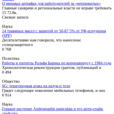
О мнимых штрафах для работодателей за «непривитых»
Главные санврачи и региональные власти не вправе требовать
15
72.8к.
Свежие записи
Наука
14 травяных масел с защитой от 50-87,5% от УФ-излучения
(SPF)
Десятилетиями нам говорили, что нанесение
солнцезащитного
0
768
Политика
Работы и патенты Ральфа Барика по коронавирусу с 1984 года
Хронологическая реконструкция грантов, публикаций и
0
494
Общество
6G: терагерцовая атака на разум и тело
Грядет следующее поколение мобильных телефонов, и оно
0
914
Наука
Горькое растение Andrographis paniculata и его анти-спайк
свойства