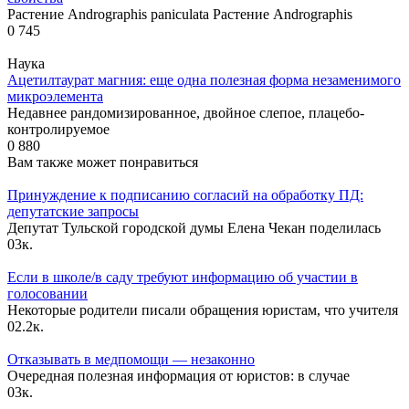
Растение Andrographis paniculata Растение Andrographis
0
745
Наука
Ацетилтаурат магния: еще одна полезная форма незаменимого
микроэлемента
Недавнее рандомизированное, двойное слепое, плацебо-
контролируемое
0
880
Вам также может понравиться
Принуждение к подписанию согласий на обработку ПД:
депутатские запросы
Депутат Тульской городской думы Елена Чекан поделилась
0
3к.
Если в школе/в саду требуют информацию об участии в
голосовании
Некоторые родители писали обращения юристам, что учителя
0
2.2к.
Отказывать в медпомощи — незаконно
Очередная полезная информация от юристов: в случае
0
3к.