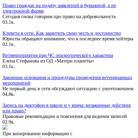
Право граждан на подачу заявлений в бумажной, а не
электронной форме
Сегодня снова говорим про право на добровольность
0
3.1к.
Клевета в сети. Как защитить свою честь и достоинство
Юристы обращают внимание, что в последнее время хейтеры
0
2.1к.
Ветмероприятия при ЧС эпизоотического характера
Елена Стефанова из ОД «Матери планеты»
0
3.1к.
Законные основания и процедуры проведения ветеринарных
мероприятий
Не первый день в сети обсуждают ситуацию с уничтожением
0
4.8к.
Запись на диктофон в школе и у врача: незаконные действия
или право?
Правовые рекомендации и пояснения для ведения записей
0
2.9к.
При копировании информации с