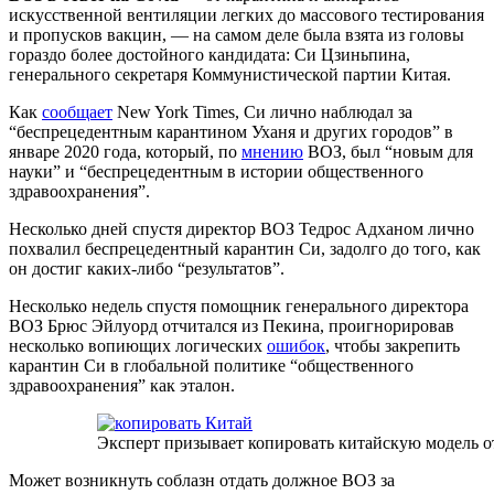
искусственной вентиляции легких до массового тестирования
и пропусков вакцин, — на самом деле была взята из головы
гораздо более достойного кандидата: Си Цзиньпина,
генерального секретаря Коммунистической партии Китая.
Как
сообщает
New York Times, Си лично наблюдал за
“беспрецедентным карантином Уханя и других городов” в
январе 2020 года, который, по
мнению
ВОЗ, был “новым для
науки” и “беспрецедентным в истории общественного
здравоохранения”.
Несколько дней спустя директор ВОЗ Тедрос Адханом лично
похвалил беспрецедентный карантин Си, задолго до того, как
он достиг каких-либо “результатов”.
Несколько недель спустя помощник генерального директора
ВОЗ Брюс Эйлуорд отчитался из Пекина, проигнорировав
несколько вопиющих логических
ошибок
, чтобы закрепить
карантин Си в глобальной политике “общественного
здравоохранения” как эталон.
Эксперт призывает копировать китайскую модель о
Может возникнуть соблазн отдать должное ВОЗ за