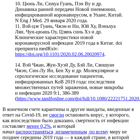
10. Цюнь Ли, Сюхуа Гуань, Пэн Ву и др.
Динамика ранней передачи Новой пневмонии,
инфицированной коронавирусом, в Ухане, Китай.
N Eng J Med. 29 января 2020 года.
11. Вэй-цзе Гуань, Чжэн-и Ни, Юй Ху, Вэньхуа
Лян, Чун-цюань Оу, Цзянь синь Хэ и др.
Клинические характеристики новой
коронавирусной инфекции 2019 года в Китае. doi
препринта medRxiv:
https://doi.org/10.1101/2020.02.06.20020974
.
14. Вэй Чжан, Жун-Хуэй Ду, Бэй Ли, Сяошуан
Чжэн, Син-Лу Ян, Бен Ху и др. Молекулярное и
серологическое исследование пациентов,
инфицированных КоВ 2019 года: последствия
множественных путей заражения, новые микробы
и инфекции 2020 9:1, 386-389
(
https://www.tandfonline.com/doi/full/10.1080/22221751.202
В конечном счете карантины и другие мандаты, введенные в
ответ на Covid-19, не
смогли
остановить вирус, у которого,
как впоследствии было доказано, смертность от инфекции
составляет
менее 0,2%
, и который
начал
распространяться
незамеченным
по всему
миру не
позднее середины 2019 года — в каждой стране, в которой