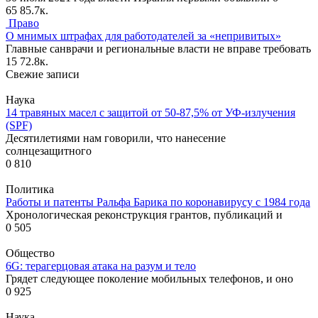
65
85.7к.
Право
О мнимых штрафах для работодателей за «непривитых»
Главные санврачи и региональные власти не вправе требовать
15
72.8к.
Свежие записи
Наука
14 травяных масел с защитой от 50-87,5% от УФ-излучения
(SPF)
Десятилетиями нам говорили, что нанесение
солнцезащитного
0
810
Политика
Работы и патенты Ральфа Барика по коронавирусу с 1984 года
Хронологическая реконструкция грантов, публикаций и
0
505
Общество
6G: терагерцовая атака на разум и тело
Грядет следующее поколение мобильных телефонов, и оно
0
925
Наука