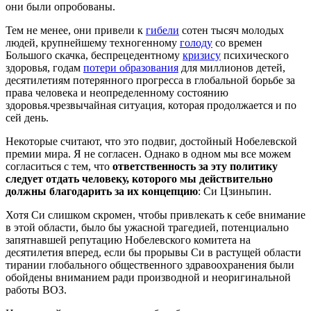
они были опробованы.
Тем не менее, они привели к
гибели
сотен тысяч молодых
людей, крупнейшему техногенному
голоду
со времен
Большого скачка, беспрецедентному
кризису
психического
здоровья, годам
потери образования
для миллионов детей,
десятилетиям потерянного прогресса в глобальной борьбе за
права человека и неопределенному состоянию
здоровья.чрезвычайная ситуация, которая продолжается и по
сей день.
Некоторые считают, что это подвиг, достойный Нобелевской
премии мира. Я не согласен. Однако в одном мы все можем
согласиться с тем, что
ответственность за эту политику
следует отдать человеку, которого мы действительно
должны благодарить за их концепцию
: Си Цзиньпин.
Хотя Си слишком скромен, чтобы привлекать к себе внимание
в этой области, было бы ужасной трагедией, потенциально
запятнавшей репутацию Нобелевского комитета на
десятилетия вперед, если бы прорывы Си в растущей области
тирании глобального общественного здравоохранения были
обойдены вниманием ради производной и неоригинальной
работы ВОЗ.