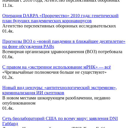
Начиная с 2010 года, Агентство перспективных оборонных
1
1.1к.
Операция DARPA «Пророчество» 2010 года: генетический
план будущих пандемических коронавирусов
Агентство перспективных оборонных исследовательских
0
1.4к.
Прогнозы ВОЗ о «новой пандемии в ближайшее десятилетие»
на фоне обсуждения PABs
Всемирная организация здравоохранения (ВОЗ) потребовала
0
1.6к.
С правом на «экстренное использование мРНК» — всё
«Чрезвычайные полномочия больше не существуют»
0
1.2к.
Новый вид цензуры: «антитехнологический экстремизм»,
криминализация ИИ скептиков
В новом местами шокирующем разоблачении, недавно
опубликованном
0
1.4к.
Сеть биолабораторий США по всему миру: заявления DNI
Габбард