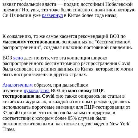
захват глобальной власти — подвиг, достойный Нобелевской
премии? Но, увы, это тоже было списано с политики, которую
Си Цзиньпин уже
развернул
в Китае более года назад.
К сожалению, то же самое касается рекомендаций ВОЗ по
массовому тестированию
, основанных на “бессимптомном
распространении”, создавая иллюзию постоянной пандемии.
ВОЗ
ясно
дает понять, что эта концепция широко
распространенного бессимптомного распространения Covid
была основана на ранних данных из Китая, которые не могли
быть воспроизведены в других странах.
Аналогичным
образом, при дальнейшем
изучении
руководства
ВОЗ по
массовому ПЦР-
тестированию на Covid
оно также опиралось на статьи в
китайских журналах, в каждой из которых рекомендовалось
использовать пороговые значения для ПЦР-тестирования от
37 до 40 циклов, что стало глобальным стандартом, в
соответствии с которым более 85% случаев были
ложноположительными, как позже подтверждено New York
Times.