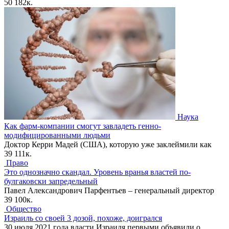
50
182к.
Наука
Как фарм-компании смогут завладеть генно-
модифицированными людьми
Доктор Керри Мадей (США), которую уже заклеймили как
39
111к.
Право
Это однозначно скандал. Уровень вранья властей по-
булгаковски запредельный
Павел Александрович Парфентьев – генеральный директор
39
100к.
Общество
Израиль со своей 3 дозой, похоже, доигрался
30 июля 2021 года власти Израиля первыми объявили о