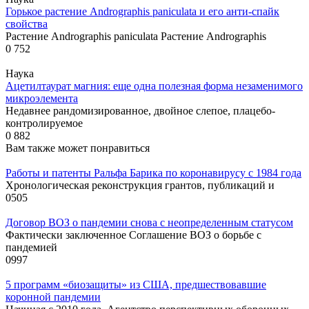
Горькое растение Andrographis paniculata и его анти-спайк
свойства
Растение Andrographis paniculata Растение Andrographis
0
752
Наука
Ацетилтаурат магния: еще одна полезная форма незаменимого
микроэлемента
Недавнее рандомизированное, двойное слепое, плацебо-
контролируемое
0
882
Вам также может понравиться
Работы и патенты Ральфа Барика по коронавирусу с 1984 года
Хронологическая реконструкция грантов, публикаций и
0
505
Договор ВОЗ о пандемии снова с неопределенным статусом
Фактически заключенное Соглашение ВОЗ о борьбе с
пандемией
0
997
5 программ «биозащиты» из США, предшествовавшие
коронной пандемии