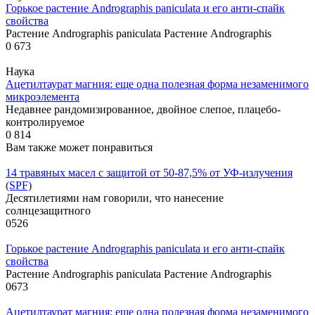
Горькое растение Andrographis paniculata и его анти-спайк
свойства
Растение Andrographis paniculata Растение Andrographis
0
673
Наука
Ацетилтаурат магния: еще одна полезная форма незаменимого
микроэлемента
Недавнее рандомизированное, двойное слепое, плацебо-
контролируемое
0
814
Вам также может понравиться
14 травяных масел с защитой от 50-87,5% от УФ-излучения
(SPF)
Десятилетиями нам говорили, что нанесение
солнцезащитного
0
526
Горькое растение Andrographis paniculata и его анти-спайк
свойства
Растение Andrographis paniculata Растение Andrographis
0
673
Ацетилтаурат магния: еще одна полезная форма незаменимого