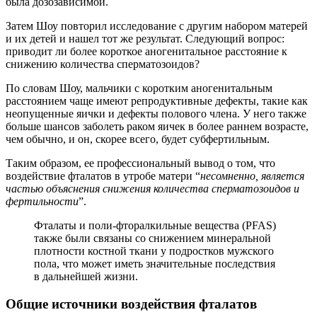
была дозозависимой.
Затем Шоу повторил исследование с другим набором матерей
и их детей и нашел тот же результат. Следующий вопрос:
приводит ли более короткое аногенитальное расстояние к
снижению количества сперматозоидов?
По словам Шоу, мальчики с коротким аногенитальным
расстоянием чаще имеют репродуктивные дефекты, такие как
неопущенные яички и дефекты полового члена. У него также
больше шансов заболеть раком яичек в более раннем возрасте,
чем обычно, и он, скорее всего, будет субфертильным.
Таким образом, ее профессиональный вывод о том, что
воздействие фталатов в утробе матери “
несомненно, является
частью объяснения снижения количества сперматозоидов и
фертильности
”.
Фталаты и поли-фторалкильные вещества (PFAS)
также были связаны со снижением минеральной
плотности костной ткани у подростков мужского
пола, что может иметь значительные последствия
в дальнейшей жизни.
Общие источники воздействия фталатов