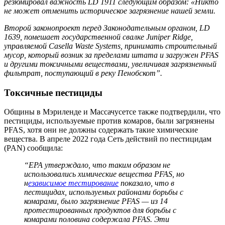
резюмировал важность LD 1911 следующим образом: «Никто
не может отменить историческое загрязнение нашей земли.
Второй законопроект перед Законодательным органом, LD
1639, помешает государственной свалке Juniper Ridge,
управляемой Casella Waste Systems, принимать строительный
мусор, который возник за пределами штата и загружен PFAS
и другими токсичными веществами, увеличивая загрязненный
фильтрат, поступающий в реку Пенобскот”.
Токсичные пестициды
Общины в Мэриленде и Массачусетсе также подтвердили, что
пестициды, используемые против комаров, были загрязнены
PFAS, хотя они не должны содержать такие химические
вещества. В апреле 2022 года Сеть действий по пестицидам
(PAN) сообщила:
“EPA утверждало, что таким образом не
использовались химические вещества PFAS, но
н
езависимое тестирование
показало, что в
пестицидах, используемых районами борьбы с
комарами, было загрязнение PFAS — из 14
протестированных продуктов для борьбы с
комарами половина содержала PFAS. Эти