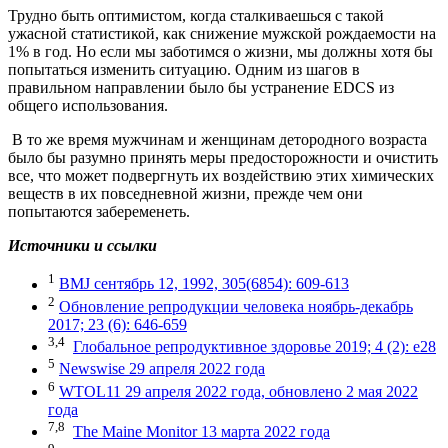
Трудно быть оптимистом, когда сталкиваешься с такой
ужасной статистикой, как снижение мужской рождаемости на
1% в год. Но если мы заботимся о жизни, мы должны хотя бы
попытаться изменить ситуацию. Одним из шагов в
правильном направлении было бы устранение EDCS из
общего использования.
В то же время мужчинам и женщинам детородного возраста
было бы разумно принять меры предосторожности и очистить
все, что может подвергнуть их воздействию этих химических
веществ в их повседневной жизни, прежде чем они
попытаются забеременеть.
Источники и ссылки
1
BMJ сентябрь 12, 1992, 305(6854): 609-613
2
Обновление репродукции человека ноябрь-декабрь
2017; 23 (6): 646-659
3,4
Глобальное репродуктивное здоровье 2019; 4 (2): e28
5
Newswise 29 апреля 2022 года
6
WTOL11 29 апреля 2022 года, обновлено 2 мая 2022
года
7,8
The Maine Monitor 13 марта 2022 года