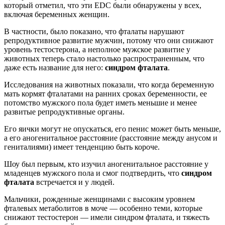
который отметил, что эти EDC были обнаружены у всех,
включая беременных женщин.
В частности, было показано, что фталаты нарушают
репродуктивное развитие мужчин, потому что они снижают
уровень тестостерона, а неполное мужское развитие у
животных теперь стало настолько распространенным, что
даже есть название для него:
синдром фталата
.
Исследования на животных показали, что когда беременную
мать кормят фталатами на ранних сроках беременности, ее
потомство мужского пола будет иметь меньшие и менее
развитые репродуктивные органы.
Его яички могут не опускаться, его пенис может быть меньше,
а его аногенитальное расстояние (расстояние между анусом и
гениталиями) имеет тенденцию быть короче.
Шоу был первым, кто изучил аногенитальное расстояние у
младенцев мужского пола и смог подтвердить, что
синдром
фталата
встречается и у людей.
Мальчики, рожденные женщинами с высоким уровнем
фталевых метаболитов в моче — особенно теми, которые
снижают тестостерон — имели синдром фталата, и тяжесть