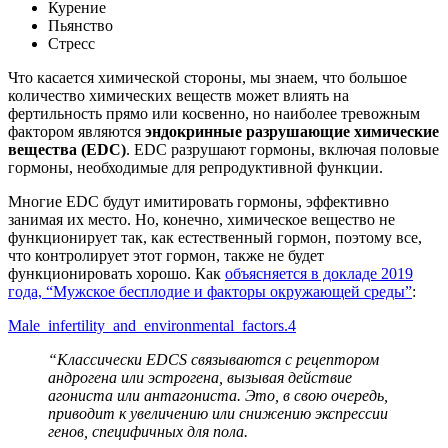
Курение
Пьянство
Стресс
Что касается химической стороны, мы знаем, что большое
количество химических веществ может влиять на
фертильность прямо или косвенно, но наиболее тревожным
фактором являются
эндокринные разрушающие химические
вещества (EDC)
. EDC разрушают гормоны, включая половые
гормоны, необходимые для репродуктивной функции.
Многие EDC будут имитировать гормоны, эффективно
занимая их место. Но, конечно, химическое вещество не
функционирует так, как естественный гормон, поэтому все,
что контролирует этот гормон, также не будет
функционировать хорошо. Как
объясняется в докладе 2019
года, “Мужское бесплодие и факторы окружающей среды”
:
Male_infertility_and_environmental_factors.4
“Классически EDCS связываются с рецептором
андрогена или эстрогена, вызывая действие
агониста или антагониста. Это, в свою очередь,
приводит к увеличению или снижению экспрессии
генов, специфичных для пола.