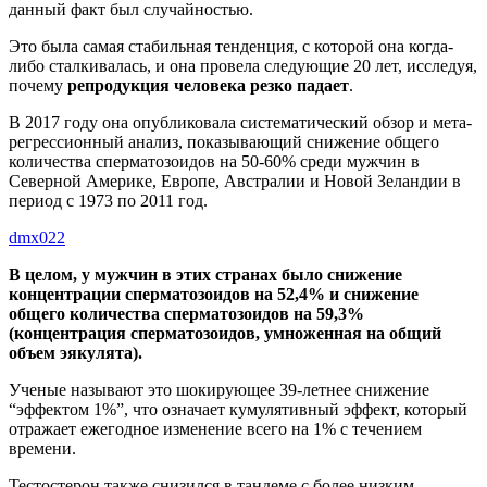
данный факт был случайностью.
Это была самая стабильная тенденция, с которой она когда-
либо сталкивалась, и она провела следующие 20 лет, исследуя,
почему
репродукция человека резко падает
.
В 2017 году она опубликовала систематический обзор и мета-
регрессионный анализ, показывающий снижение общего
количества сперматозоидов на 50-60% среди мужчин в
Северной Америке, Европе, Австралии и Новой Зеландии в
период с 1973 по 2011 год.
dmx022
В целом, у мужчин в этих странах было снижение
концентрации сперматозоидов на 52,4% и снижение
общего количества сперматозоидов на 59,3%
(концентрация сперматозоидов, умноженная на общий
объем эякулята).
Ученые называют это шокирующее 39-летнее снижение
“эффектом 1%”, что означает кумулятивный эффект, который
отражает ежегодное изменение всего на 1% с течением
времени.
Тестостерон также снизился в тандеме с более низким