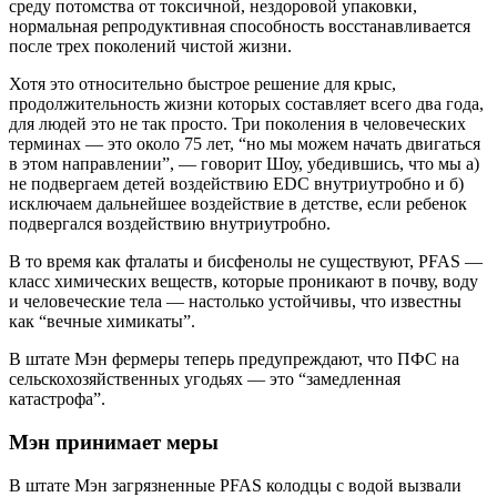
среду потомства от токсичной, нездоровой упаковки,
нормальная репродуктивная способность восстанавливается
после трех поколений чистой жизни.
Хотя это относительно быстрое решение для крыс,
продолжительность жизни которых составляет всего два года,
для людей это не так просто. Три поколения в человеческих
терминах — это около 75 лет, “но мы можем начать двигаться
в этом направлении”, — говорит Шоу, убедившись, что мы а)
не подвергаем детей воздействию EDC внутриутробно и б)
исключаем дальнейшее воздействие в детстве, если ребенок
подвергался воздействию внутриутробно.
В то время как фталаты и бисфенолы не существуют, PFAS —
класс химических веществ, которые проникают в почву, воду
и человеческие тела — настолько устойчивы, что известны
как “вечные химикаты”.
В штате Мэн фермеры теперь предупреждают, что ПФС на
сельскохозяйственных угодьях — это “замедленная
катастрофа”.
Мэн принимает меры
В штате Мэн загрязненные PFAS колодцы с водой вызвали