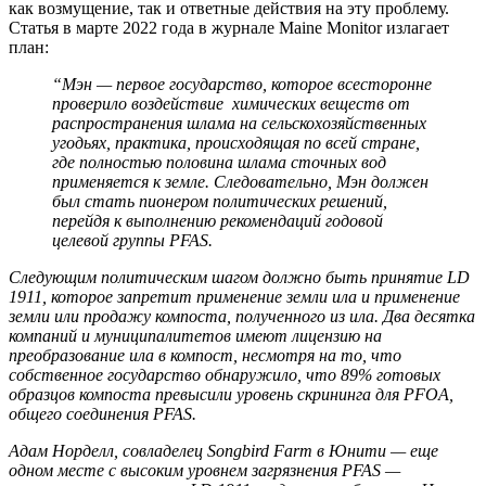
как возмущение, так и ответные действия на эту проблему.
Статья в марте 2022 года в журнале Maine Monitor излагает
план:
“Мэн — первое государство, которое всесторонне
проверило воздействие химических веществ от
распространения шлама на сельскохозяйственных
угодьях, практика, происходящая по всей стране,
где полностью половина шлама сточных вод
применяется к земле. Следовательно, Мэн должен
был стать пионером политических решений,
перейдя к выполнению рекомендаций годовой
целевой группы PFAS.
Следующим политическим шагом должно быть принятие LD
1911, которое запретит применение земли ила и применение
земли или продажу компоста, полученного из ила. Два десятка
компаний и муниципалитетов имеют лицензию на
преобразование ила в компост, несмотря на то, что
собственное государство обнаружило, что 89% готовых
образцов компоста превысили уровень скрининга для PFOA,
общего соединения PFAS.
Адам Норделл, совладелец Songbird Farm в Юнити — еще
одном месте с высоким уровнем загрязнения PFAS —