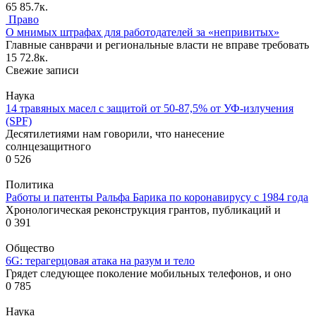
65
85.7к.
Право
О мнимых штрафах для работодателей за «непривитых»
Главные санврачи и региональные власти не вправе требовать
15
72.8к.
Свежие записи
Наука
14 травяных масел с защитой от 50-87,5% от УФ-излучения
(SPF)
Десятилетиями нам говорили, что нанесение
солнцезащитного
0
526
Политика
Работы и патенты Ральфа Барика по коронавирусу с 1984 года
Хронологическая реконструкция грантов, публикаций и
0
391
Общество
6G: терагерцовая атака на разум и тело
Грядет следующее поколение мобильных телефонов, и оно
0
785
Наука