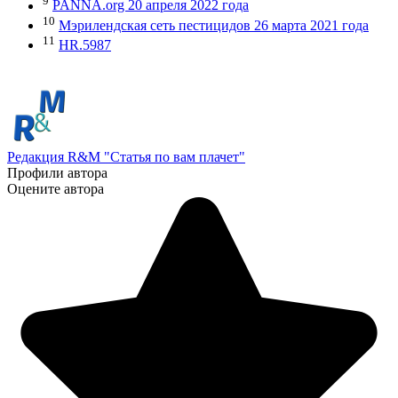
9
PANNA.org 20 апреля 2022 года
10
Мэрилендская сеть пестицидов 26 марта 2021 года
11
HR.5987
Редакция R&M "Статья по вам плачет"
Профили автора
Оцените автора