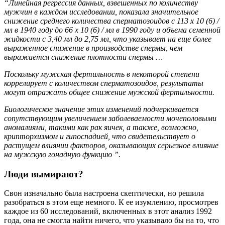
“Линейная регрессия данных, взвешенных по количеству
мужчин в каждом исследовании, показала значительное
снижение среднего количества сперматозоидов с 113 х 10 (6) /
мл в 1940 году до 66 х 10 (6) / мл в 1990 году и объема семенной
жидкости с 3,40 мл до 2,75 мл, что указывает на еще более
выраженное снижение в производстве спермы, чем
выражается снижение плотности спермы …
Поскольку мужская фертильность в некоторой степени
коррелирует с количеством сперматозоидов, результаты
могут отражать общее снижение мужской фертильности.
Биологическое значение этих изменений подчеркивается
сопутствующим увеличением заболеваемости мочеполовыми
аномалиями, такими как рак яичек, а также, возможно,
крипторхизмом и гипоспадией, что свидетельствует о
растущем влиянии факторов, оказывающих серьезное влияние
на мужскую гонадную функцию ”.
Люди вымирают?
Свон изначально была настроена скептически, но решила
разобраться в этом еще немного. К ее изумлению, просмотрев
каждое из 60 исследований, включенных в этот анализ 1992
года, она не смогла найти ничего, что указывало бы на то, что