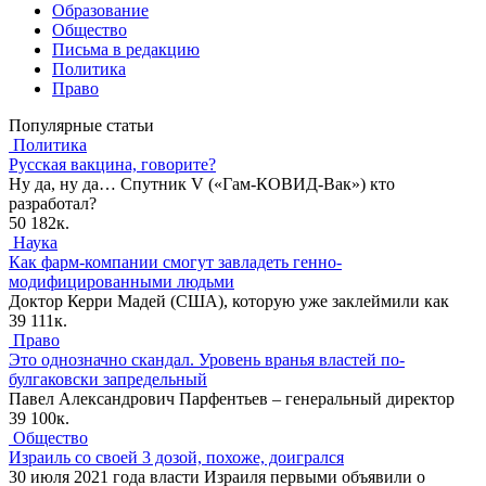
Образование
Общество
Письма в редакцию
Политика
Право
Популярные статьи
Политика
Русская вакцина, говорите?
Ну да, ну да… Спутник V («Гам-КОВИД-Вак») кто
разработал?
50
182к.
Наука
Как фарм-компании смогут завладеть генно-
модифицированными людьми
Доктор Керри Мадей (США), которую уже заклеймили как
39
111к.
Право
Это однозначно скандал. Уровень вранья властей по-
булгаковски запредельный
Павел Александрович Парфентьев – генеральный директор
39
100к.
Общество
Израиль со своей 3 дозой, похоже, доигрался
30 июля 2021 года власти Израиля первыми объявили о