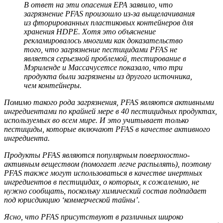
В ответ на эти опасения EPA заявило, что
загрязнение PFAS произошло из-за выщелачивания
из фторированных пластиковых контейнеров для
хранения HDPE. Хотя это объяснение
рекламировалось многими как доказательство
того, что загрязнение пестицидами PFAS не
является серьезной проблемой, тестирование в
Мэриленде и Массачусетсе показало, что три
продукта были загрязнены из другого источника,
чем контейнеры.
Помимо такого рода загрязнения, PFAS являются активными
ингредиентами по крайней мере в 40 пестицидных продуктах,
используемых во всем мире. И это учитывает только
пестициды, которые включают PFAS в качестве активного
ингредиента.
Продукты PFAS являются популярным поверхностно-
активным веществом (помогает легче распылять), поэтому
PFAS также могут использоваться в качестве инертных
ингредиентов в пестицидах, о которых, к сожалению, не
нужно сообщать, поскольку химический состав подпадает
под юрисдикцию ‘коммерческой тайны’.
Ясно, что PFAS присутствуют в различных широко