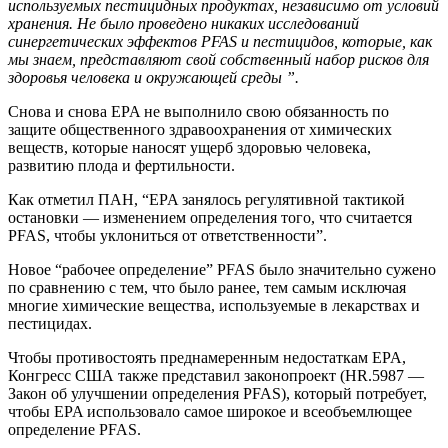
используемых пестицидных продуктах, независимо от условий
хранения. Не было проведено никаких исследований
синергетических эффектов PFAS и пестицидов, которые, как
мы знаем, представляют свой собственный набор рисков для
здоровья человека и окружающей среды ”.
Снова и снова EPA не выполнило свою обязанность по
защите общественного здравоохранения от химических
веществ, которые наносят ущерб здоровью человека,
развитию плода и фертильности.
Как отметил ПАН, “EPA занялось регулятивной тактикой
остановки — изменением определения того, что считается
PFAS, чтобы уклониться от ответственности”.
Новое “рабочее определение” PFAS было значительно сужено
по сравнению с тем, что было ранее, тем самым исключая
многие химические вещества, используемые в лекарствах и
пестицидах.
Чтобы противостоять преднамеренным недостаткам EPA,
Конгресс США также представил законопроект (HR.5987 —
Закон об улучшении определения PFAS), который потребует,
чтобы EPA использовало самое широкое и всеобъемлющее
определение PFAS.