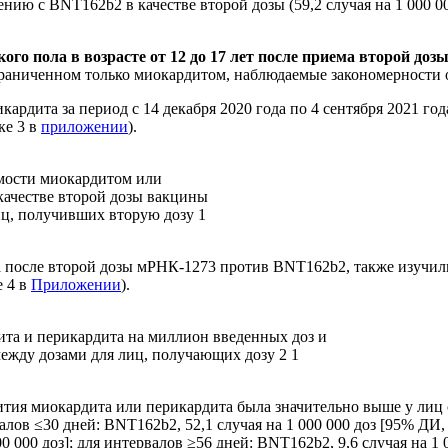
нению с BNT162b2 в качестве второй дозы (59,2 случая на 1 000 00
ого пола в возрасте от 12 до 17 лет после приема второй до
, ограниченном только миокардитом, наблюдаемые закономерности
рдита за период с 14 декабря 2020 года по 4 сентября 2021 год
ке 3 в
приложении
).
мости миокардитом или
ачестве второй дозы вакцины
иц, получивших вторую дозу 1
та после второй дозы мРНК-1273 против BNT162b2, также изучи
е 4 в
Приложении
).
ита и перикардита на миллион введенных доз и
между дозами для лиц, получающих дозу 2 1
звития миокардита или перикардита была значительно выше у ли
ов ≤30 дней: BNT162b2, 52,1 случая на 1 000 000 доз [95% ДИ, 3
00 000 доз]; для интервалов ≥56 дней: BNT162b2, 9,6 случая на 1 0