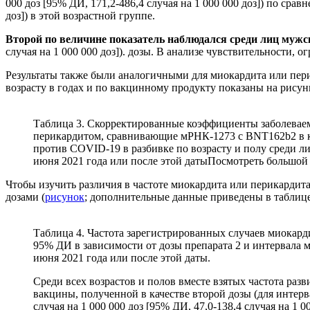
000 доз [95% ДИ, 171,2-486,4 случая на 1 000 000 доз]) по срав
доз]) в этой возрастной группе.
Второй по величине показатель наблюдался среди лиц мужск
случая на 1 000 000 доз]). дозы. В анализе чувствительности
Результаты также были аналогичными для миокардита или перика
возрасту в годах и по вакцинному продукту показаны на рисун
Таблица 3. Скорректированные коэффициенты заболевае
перикардитом, сравнивающие мРНК-1273 с BNT162b2 в к
против COVID-19 в разбивке по возрасту и полу среди л
июня 2021 года или после этой датыПосмотреть большой
Чтобы изучить различия в частоте миокардита или перикарди
дозами (
рисунок
; дополнительные данные приведены в таблиц
Таблица 4. Частота зарегистрированных случаев миокард
95% ДИ в зависимости от дозы препарата 2 и интервала 
июня 2021 года или после этой даты.
Среди всех возрастов и полов вместе взятых частота ра
вакцины, полученной в качестве второй дозы (для интервал
случая на 1 000 000 доз [95% ДИ, 47,0-138,4 случая на 1 0