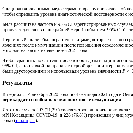
Специализированными медсестрами и врачами из отдела общест
чтобы определить уровень диагностической достоверности с ис
Была рассчитана частота и 95% CI зарегистрированных случаев
продукту для слоев с по крайней мере 1 событием. 95% CI был
Первичный анализ был ограничен лицами, которые начали сери
явлениях после иммунизации после повышения осведомленнос
который начался в начале июня 2021 года.
Чтобы сравнить показатели после второй дозы вакцинного прод
95% CI, с поправкой на препарат первой дозы и интервал межд
были двусторонними и использовали уровень значимости
P
< .
Результаты
В период с 14 декабря 2020 года по 4 сентября 2021 года в Онт
перикардита о побочных явлениях после иммунизации
.
Из этих случаев 297 (71,2%) соответствовали критериям включ
мРНК-вакцины COVID-19, и 228 (76,8%) произошли у лиц мужско
года) (
таблица 1
).