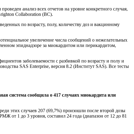
роведен анализ всех отчетов на уровне конкретного случая,
ghton Collaboration (BC).
веденных по возрасту, полу, количеству доз и вакцинному
 потенциальное увеличение числа сообщений о нежелательных
ленном эпиднадзоре за миокардитом или перикардитом,
фициентов заболеваемости с разбивкой по возрасту и полу и
одства SAS Enterprise, версия 8.2 (Институт SAS). Все тесты
ьная система сообщила о 417 случаях миокардита или
реди этих случаев 207 (69,7%) произошли после второй дозы
 от 1 до 3 уровня, составил 24 года (диапазон от 12 до 81