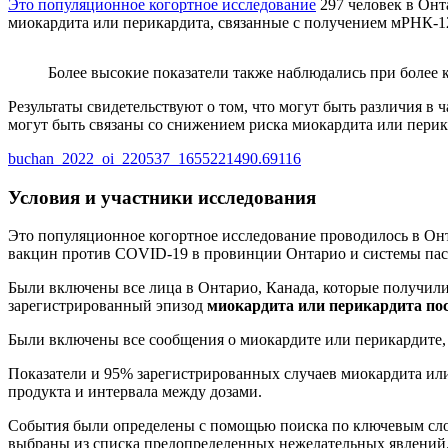
Это популяционное когортное исследование
297 человек в Онт
миокардита или перикардита, связанные с получением мРНК-12
Более высокие показатели также наблюдались при более 
Результаты свидетельствуют о том, что могут быть различия в
могут быть связаны со снижением риска миокардита или пери
buchan_2022_oi_220537_1655221490.69116
Условия и участники исследования
Это популяционное когортное исследование проводилось в Онтар
вакцин против COVID-19 в провинции Онтарио и системы пасс
Были включены все лица в Онтарио, Канада, которые получили
зарегистрированный эпизод
миокардита или перикардита по
Были включены все сообщения о миокардите или перикардите, 
Показатели и 95% зарегистрированных случаев миокардита или 
продукта и интервала между дозами.
События были определены с помощью поиска по ключевым слов
выбраны из списка предопределенных нежелательных явлений