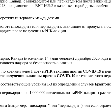
арио, Канада, с миокардитом или перикардитом после вакцина
73, по сравнению с BNT162b2 в качестве второй дозы,
особенно
коротких интервалах между дозами.
 частоте миокардита или перикардита, зависящие от продукта, п
кардита после получения мРНК-вакцин.
ио, Канада (население: 14,7млн человек) с декабря 2020 года п
ивного надзора за безопасностью вакцин.
 по крайней мере 1 дозу мРНК-вакцины против COVID-19 в период
сле получения вакцины против COVID-19
в течение этого пер
соответствующие уровням 1-3 из определений случаев Брайтонс
перикардита на 1 000 000 введенных доз мРНК-вакцины рассчиты
ам (например, “миокардит” или “перикардит”) или если сердеч
.