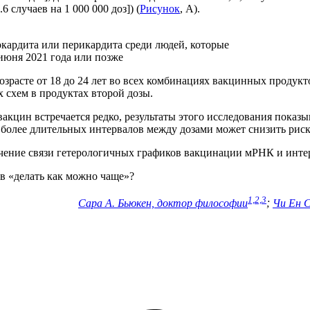
6 случаев на 1 000 000 доз]) (
Рисунок
, А).
кардита или перикардита среди людей, которые
 июня 2021 года или позже
озрасте от 18 до 24 лет во всех комбинациях вакцинных продукт
 схем в продуктах второй дозы.
акцин встречается редко, результаты этого исследования пока
 более длительных интервалов между дозами может снизить риск
учение связи гетерологичных графиков вакцинации мРНК и инте
ов «делать как можно чаще»?
1,2,3
Сара А. Бьюкен, доктор философии
;
Чи Ен С