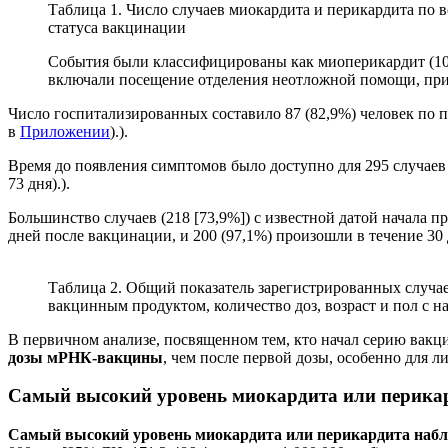
Таблица 1. Число случаев миокардита и перикардита по в
статуса вакцинации
События были классифицированы как миоперикардит (107 [
включали посещение отделения неотложной помощи, при 
Число госпитализированных составило 87 (82,9%) человек по п
в
Приложении
).).
Время до появления симптомов было доступно для 295 случаев (
73 дня).).
Большинство случаев (218 [73,9%]) с известной датой начала п
дней после вакцинации, и 200 (97,1%) произошли в течение 30
Таблица 2. Общий показатель зарегистрированных случа
вакцинным продуктом, количество доз, возраст и пол с н
В первичном анализе, посвященном тем, кто начал серию вакц
дозы мРНК-вакцины
, чем после первой дозы, особенно для л
Самый высокий уровень миокардита или перика
Самый высокий уровень миокардита или перикардита наблюд