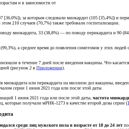
озрастам и в зависимости от
36,0%]), за которым следовали миокардит (105 [35,4%]) и перика
этом 210 случаев (70,7%) также требовали госпитализации.
оводу миокардита, 33 (38,8%) — по поводу перикардита и 90 (8
99,3%), а среднее время до появления симптомов у этих людей с
роизошли в течение 7 дней после введения вакцины. Что касается
 дней (рисунок 2 в
Приложении
).
ев миокардита или перикардита на миллион доз вакцины, введе
ачалом серии 1 июня 2021 года или после этой даты
инаций 1 июня 2021 года или после этой даты,
частота миокард
иц, которые получали мРНК-1273 в качестве второй дозы серии (
рдита
ался среди лиц мужского пола в возрасте от 18 до 24 лет
пос