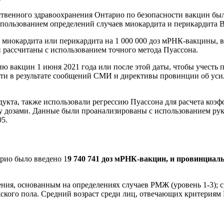
венного здравоохранения Онтарио по безопасности вакцин был п
пользованием определений случаев миокардита и перикардита Bri
 миокардита или перикардита на 1 000 000 доз мРНК-вакцины, в
и рассчитаны с использованием точного метода Пуассона.
ю вакцин 1 июня 2021 года или после этой даты, чтобы учесть
ти в результате сообщений СМИ и директивы провинции об уси
укта, также использовали регрессию Пуассона для расчета коэф
у дозами. Данные были проанализированы с использованием руков
05.
арио было введено 1
9 740 741 доз мРНК-вакцин, и провинциал
ения, основанным на определениях случаев РМЖ (уровень 1-3); с
го пола. Средний возраст среди лиц, отвечающих критериям РМЖ