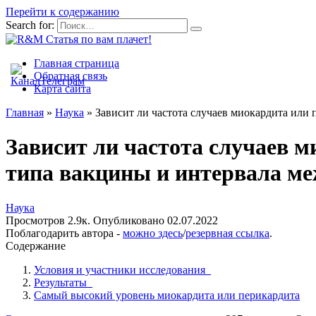
Перейти к содержанию
Search for:
Главная страница
Обратная связь
Карта сайта
Главная
»
Наука
»
Зависит ли частота случаев миокардита или
Зависит ли частота случаев 
типа вакцины и интервала ме
Наука
Просмотров
2.9к.
Опубликовано
02.07.2022
Поблагодарить автора -
можно здесь
/
резервная ссылка
.
Содержание
Условия и участники исследования
Результаты
Самый высокий уровень миокардита или перикардита