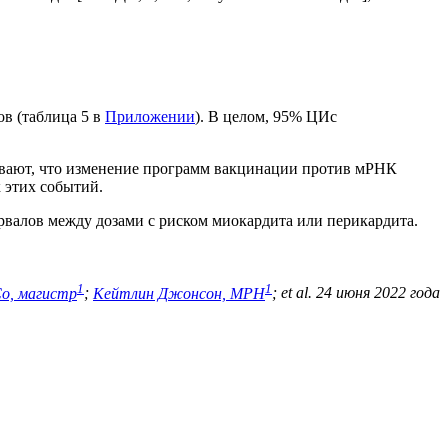
ов (таблица 5 в
Приложении
). В целом, 95% ЦИс
зывают, что изменение программ вакцинации против мРНК
 этих событий.
рвалов между дозами с риском миокардита или перикардита.
1
1
о, магистр
;
Кейтлин Джонсон, MPH
;
et al. 24 июня 2022 года