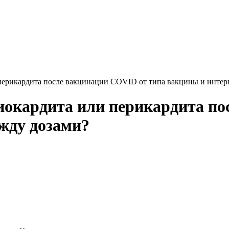
 перикардита после вакцинации COVID от типа вакцины и интер
миокардита или перикардита п
жду дозами?