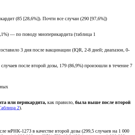
рдит (85 [28,6%]). Почти все случаи (290 [97,6%])
4,1%) — по поводу миоперикардита (таблица 1
оставило 3 дня после вакцинации (IQR, 2-8 дней; диапазон, 0-
 случаев после второй дозы, 179 (86,9%) произошли в течение 7
нных
ита или перикардита,
как правило,
была выше после второй
Таблица 2
).
ле мРНК-1273 в качестве второй дозы (299,5 случаев на 1 000