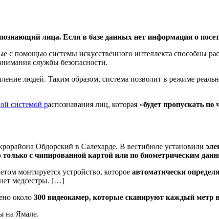
спознающий лица. Если в базе данных нет информации о посети
ые с помощью системы искусственного интеллекта способны рас
внимания службы безопасности.
ение людей. Таким образом, система позволит в режиме реальн
ой системой р
аспознавания лиц, которая «
будет пропускать п
икрорайона Обдорский в Салехарде. В вестибюле установили
эле
о
только с чипированной картой или по биометрическим дан
етом монтируется устройство, которое
автоматически определя
нет медсестры. […]
лено около
300 видеокамер, которые сканируют каждый метр в
ы на Ямале.