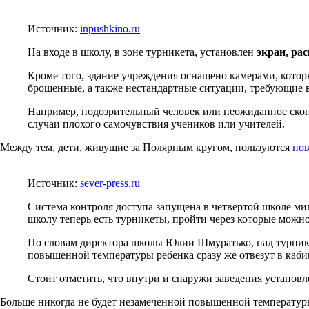
Источник:
inpushkino.ru
На входе в школу, в зоне турникета, установлен
экран, ра
Кроме того, здание учреждения оснащено камерами, котор
брошенные, а также нестандартные ситуации, требующие 
Например, подозрительный человек или неожиданное скопл
случаи плохого самочувствия учеников или учителей.
Между тем, дети, живущие за Полярным кругом, пользуются
нов
Источник:
sever-press.ru
Система контроля доступа запущена в четвертой школе м
школу теперь есть турникеты, пройти через которые можн
По словам директора школы Юлии Шмуратько, над турник
повышенной температуры ребенка сразу же отвезут в каби
Стоит отметить, что внутри и снаружи заведения установ
Больше никогда не будет незамеченной повышенной температур