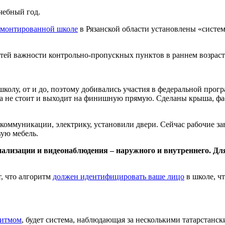
чебный год.
емонтированной школе
в Рязанской области установлены «сист
етей важности контрольно-пропускных пунктов в раннем возраст
лу, от и до, поэтому добивались участия в федеральной програ
та не стоит и выходит на финишную прямую. Сделаны крыша, фа
коммуникации, электрику, установили двери. Сейчас рабочие 
вую мебель.
ализации и видеонаблюдения – наружного и внутреннего. Для
ет, что алгоритм
должен идентифицировать ваше лицо
в школе, чт
ритмом
, будет система, наблюдающая за несколькими татарстанс