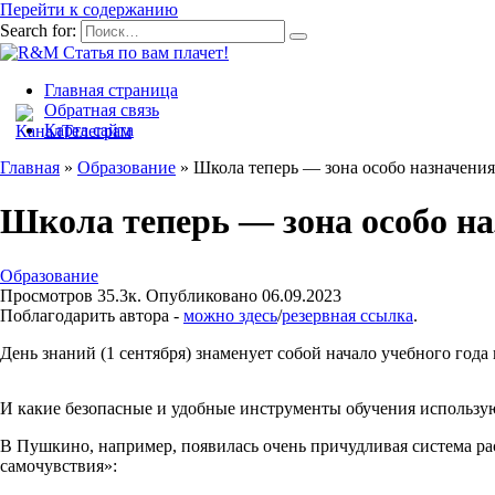
Перейти к содержанию
Search for:
Главная страница
Обратная связь
Карта сайта
Главная
»
Образование
»
Школа теперь — зона особо назначения
Школа теперь — зона особо н
Образование
Просмотров
35.3к.
Опубликовано
06.09.2023
Поблагодарить автора -
можно здесь
/
резервная ссылка
.
День знаний (1 сентября) знаменует собой начало учебного год
И какие безопасные и удобные инструменты обучения использую
В Пушкино, например, появилась очень причудливая система рас
самочувствия»: