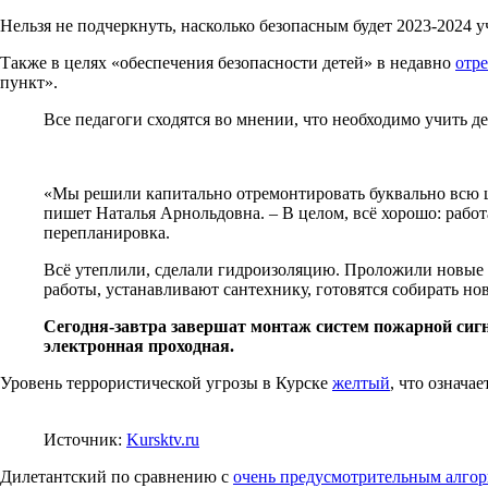
Нельзя не подчеркнуть, насколько безопасным будет 2023-2024 у
Также в целях «обеспечения безопасности детей» в недавно
отр
пункт».
Все педагоги сходятся во мнении, что необходимо учить д
«Мы решили капитально отремонтировать буквально всю шко
пишет Наталья Арнольдовна. – В целом, всё хорошо: рабо
перепланировка.
Всё утеплили, сделали гидроизоляцию. Проложили новые 
работы, устанавливают сантехнику, готовятся собирать но
Сегодня-завтра завершат монтаж систем пожарной сигн
электронная проходная.
Уровень террористической угрозы в Курске
желтый
, что означа
Источник:
Kursktv.ru
Дилетантский по сравнению с
очень предусмотрительным алго