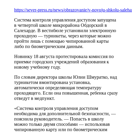
https://sever-press.ru/news/obrazovanie/v-novuju-shkolu-sale
Система контроля управления доступом запущена
в четвертой школе микрорайона Обдорский в
Салехарде. В вестибюле установили электронную
проходную — турникеты, через которые можно
пройти лишь с помощью чипированной карты
либо по биометрическим данным.
Новинку 18 августа протестировала комиссия по
приемке городских учреждений образования к
новому учебному году.
По словам директора школы Юлии Шмуратко, над
турникетом вмонтирована установка,
автоматически определяющая температуру
проходящего. Если она повышенная, ребенка сразу
отведут в медпункт.
«Система контроля управления доступом
необходима для дополнительной безопасности, —
пояснила руководитель. — Попасть в школу
можно только двумя способами — использовав
чипированную карту или по биометрическим