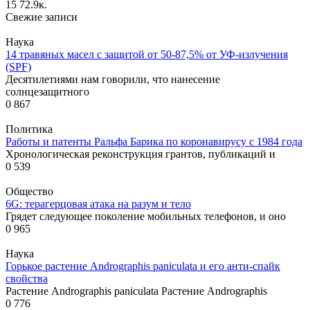
15
72.9к.
Свежие записи
Наука
14 травяных масел с защитой от 50-87,5% от УФ-излучения
(SPF)
Десятилетиями нам говорили, что нанесение
солнцезащитного
0
867
Политика
Работы и патенты Ральфа Барика по коронавирусу с 1984 года
Хронологическая реконструкция грантов, публикаций и
0
539
Общество
6G: терагерцовая атака на разум и тело
Грядет следующее поколение мобильных телефонов, и оно
0
965
Наука
Горькое растение Andrographis paniculata и его анти-спайк
свойства
Растение Andrographis paniculata Растение Andrographis
0
776