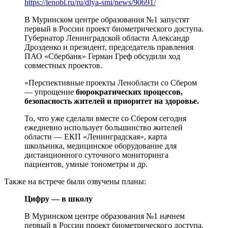
https://lenobl.ru/ru/dlya-smi/news/90691/
В Муринском центре образования №1 запустят
первый в России проект биометрического доступа.
Губернатор Ленинградской области Александр
Дрозденко и президент, председатель правления
ПАО «Сбербанк» Герман Греф обсудили ход
совместных проектов.
«Перспективные проекты Ленобласти со Сбером
— упрощение
бюрократических процессов,
безопасность жителей и приоритет на здоровье.
То, что уже сделали вместе со Сбером сегодня
ежедневно использует большинство жителей
области — ЕКП «Ленинградская», карта
школьника, медицинское оборудование для
дистанционного суточного мониторинга
пациентов, умные тонометры и др.
Также на встрече были озвучены планы:
Цифру — в школу
В Муринском центре образования №1 начнем
первый в России проект биометрического доступа.