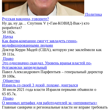
Политика
Русская вакцина, говорите?
Ну да, ну да… Спутник V («Гам-КОВИД-Вак») кто
разработал?
50
182к.
Наука
Как фарм-компании смогут завладеть генно-
модифицированными людьми
Доктор Керри Мадей (США), которую уже заклеймили как
39
111к.
Право
Это однозначно скандал. Уровень вранья властей по-
булгаковски запредельный
Павел Александрович Парфентьев – генеральный директор
39
100к.
Общество
Израиль со своей 3 дозой, похоже, доигрался
30 июля 2021 года власти Израиля первыми объявили о
65
85.7к.
Право
О мнимых штрафах для работодателей за «непривитых»
Главные санврачи и региональные власти не вправе требовать