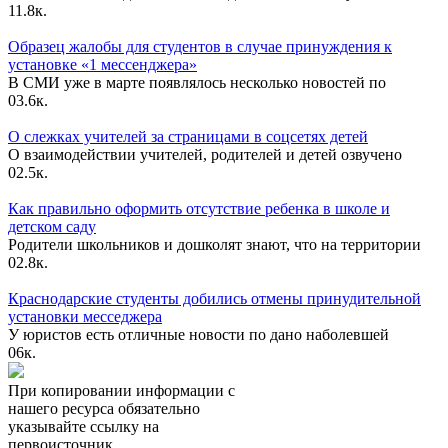
1
1.8к.
Образец жалобы для студентов в случае принуждения к
установке «1 мессенджера»
В СМИ уже в марте появлялось несколько новостей по
0
3.6к.
О слежках учителей за страницами в соцсетях детей
О взаимодействии учителей, родителей и детей озвучено
0
2.5к.
Как правильно оформить отсутствие ребенка в школе и
детском саду
Родители школьников и дошколят знают, что на территории
0
2.8к.
Краснодарские студенты добились отмены принудительной
установки месседжера
У юристов есть отличные новости по дано наболевшей
0
6к.
При копировании информации с
нашего ресурса обязательно
указывайте ссылку на
первоисточник.