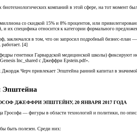
х биотехнологических компаний в этой сфере, на тот момент бы
5 миллиона со скидкой 15% и 8% процентов, или привилегирова
й, и их специфика относится к категории формального предложе
 заключался в том, что он запросил подробный бизнес-план — и
работает. [4]
афедры генетики Гарвардской медицинской школы) фиксируют не
enesis Inc_shared с Джеффри Epstein.pdf».
ак Джордж Черч привлекает Эпштейна ранний капитал в значим
я Эпштейна
ОСОФ ДЖЕФФРИ ЭПШТЕЙНУ, 20 ЯНВАРЯ 2017 ГОДА
да Грософа — фигуры в области технологий и политики, по опис
 бы быть полезен. Среди них: