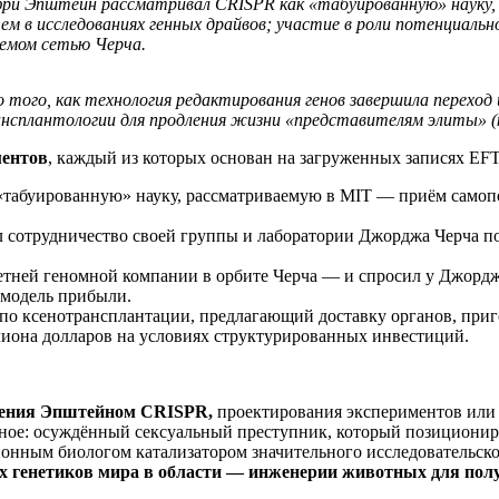
и Эпштейн рассматривал CRISPR как «табуированную» науку, 
 исследованиях генных драйвов; участие в роли потенциально
яемом сетью Черча.
до того, как технология редактирования генов завершила переход
ансплантологии для продления жизни «представителям элиты» (
ментов
, каждый из которых основан на загруженных записях EF
«табуированную» науку, рассматриваемую в MIT — приём самоп
 сотрудничество своей группы и лаборатории Джорджа Черча п
тней геномной компании в орбите Черча — и спросил у Джорджа
 модель прибыли.
по ксенотрансплантации, предлагающий доставку органов, приг
иона долларов на условиях структурированных инвестиций.
тения Эпштейном CRISPR,
проектирования экспериментов или 
есное: осуждённый сексуальный преступник, который позиционир
ионным биологом катализатором значительного исследовательск
ых генетиков мира в области — инженерии животных для по