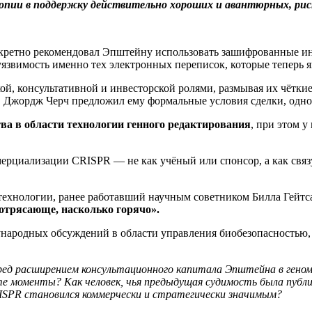
опии в поддержку действительно хороших и авантюрных, ри
нкретно рекомендовал Эпштейну использовать зашифрованные ин
язвимость именно тех электронных переписок, которые теперь я
й, консультативной и инвесторской ролями, размывая их чёткие
 Джордж Черч предложил ему формальные условия сделки, одно
тва в области технологии генного редактирования
, при этом 
ерциализации CRISPR — не как учёный или спонсор, а как свя
технологии, ранее работавший научным советником Билла Гейт
отрясающе, насколько горячо».
ународных обсуждений в области управления биобезопасностью,
еред расширением консультационного капитала Эпштейна в гено
 те моменты? Как человек, чья предыдущая судимость была публи
RISPR становился коммерчески и стратегически значимым?