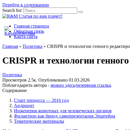
Перейти к содержанию
Search for:
Главная страница
Обратная связь
Карта сайта
Главная
»
Политика
»
CRISPR и технологии генного редактир
CRISPR и технологии генного
Политика
Просмотров
2.5к.
Опубликовано
01.03.2026
Поблагодарить автора -
можно здесь
/
резервная ссылка
.
Содержание
Старт процесса — 2016 год
Андроцит
Инженерия животных для человеческих органов
Филантроп как бренд: самопрезентация Эпштейна
Тематические материалы