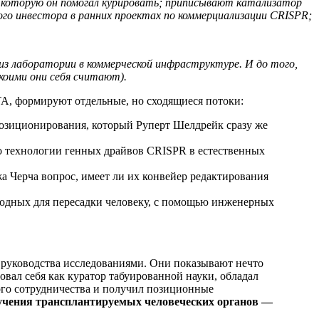
которую он помогал курировать; приписывают катализатор
го инвестора в ранних проектах по коммерциализации CRISPR;
 из лаборатории в коммерческой инфраструктуре. И до того,
коими они себя считают).
TA, формируют отдельные, но сходящиеся потоки:
озиционирования, который Руперт Шелдрейк сразу же
о технологии генных драйвов CRISPR в естественных
 Черча вопрос, имеет ли их конвейер редактирования
одных для пересадки человеку, с помощью инженерных
руководства исследованиями. Они показывают нечто
овал себя как куратор табуированной науки, обладал
ого сотрудничества и получил позиционные
лучения трансплантируемых человеческих органов —