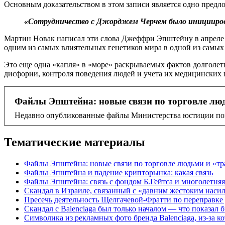
Основным доказательством в этом записи является одно предл
«Сотрудничество с Джорджем Черчем было инициирова
Мартин Новак написал эти слова Джеффри Эпштейну в апреле 2
одним из самых влиятельных генетиков мира в одной из самы
Это еще одна «капля» в «море» раскрываемых фактов долголе
дисфории, контроля поведения людей и учета их медицинских 
Файлы Эпштейна: новые связи по торговле лю
Недавно опубликованные файлы Министерства юстиции пок
Тематические материалы
Файлы Эпштейна: новые связи по торговле людьми и «т
Файлы Эпштейна и падение крипторынка: какая связь
Файлы Эпштейна: связь с фондом Б.Гейтса и многолетня
Скандал в Израиле, связанный с «давним жестоким наси
Пресечь деятельность Щелгачевой-Фратти по переправке 
Скандал с Balenciaga был только началом — что показал 
Символика из рекламных фото бренда Balenciaga, из-за к