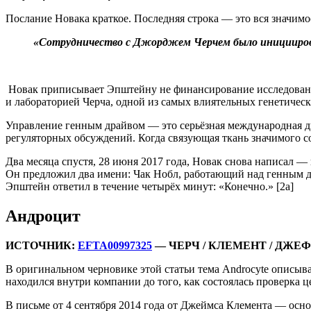
Послание Новака краткое. Последняя строка — это вся значимо
«Сотрудничество с Джорджем Черчем было инициирова
Новак приписывает Эпштейну не финансирование исследований,
и лабораторией Черча, одной из самых влиятельных генетическ
Управление генным драйвом — это серьёзная международная ди
регуляторных обсуждений. Когда связующая ткань значимого со
Два месяца спустя, 28 июня 2017 года, Новак снова написал 
Он предложил два имени: Чак Нобл, работающий над генным 
Эпштейн ответил в течение четырёх минут: «Конечно.» [2a]
Андроцит
ИСТОЧНИК:
EFTA00997325
— ЧЕРЧ / КЛЕМЕНТ / ДЖЕФФ
В оригинальном черновике этой статьи тема Androcyte описы
находился внутри компании до того, как состоялась проверка 
В письме от 4 сентября 2014 года от Джеймса Клемента — осн