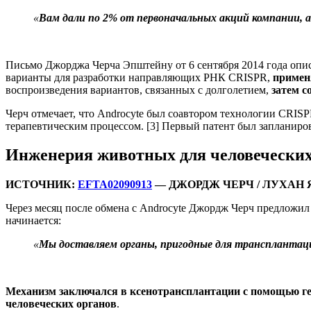
«
Вам дали по 2% от первоначальных акций компании, 
Письмо Джорджа Черча Эпштейну от 6 сентября 2014 года опис
варианты для разработки направляющих РНК CRISPR,
применя
воспроизведения вариантов, связанных с долголетием,
затем с
Черч отмечает, что Androcyte был соавтором технологии CRISP
терапевтическим процессом. [3] Первый патент был запланиров
Инженерия животных для человеческих
ИСТОЧНИК:
EFTA02090913
— ДЖОРДЖ ЧЕРЧ / ЛУХАН 
Через месяц после обмена с Androcyte Джордж Черч предложил
начинается:
«
Мы доставляем органы, пригодные для транспланта
Механизм заключался в ксенотрансплантации с помощью ге
человеческих органов
.