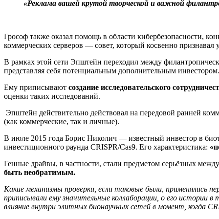
«Реклама вашей крутой творческой и важной филантр
Грософ также оказал помощь в области кибербезопасности, ко
коммерческих серверов — совет, который косвенно признавал у
В рамках этой сети Эпштейн переходил между филантропическо
представляя себя потенциальным дополнительным инвестором.
Ему приписывают
создание исследовательского сотрудничес
оценки таких исследований.
Эпштейн действительно действовал на передовой ранней комм
(как коммерческие, так и личные).
В июле 2015 года Борис Николич — известный инвестор в био
инвестиционного раунда CRISPR/Cas9. Его характеристика:
«п
Генные драйвы, в частности, стали предметом серьёзных межд
быть необратимым.
Какие механизмы проверки, если таковые были, применялись п
приписывали ему значительные коллаборации, о его истории в
влияние внутри элитных бионаучных сетей в момент, когда C