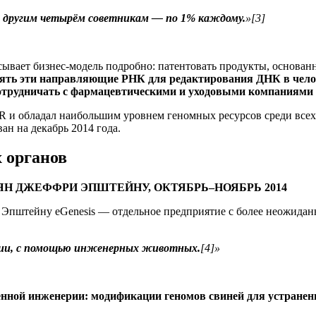
а другим четырём советникам — по 1% каждому.
»[3]
ывает бизнес-модель подробно: патентовать продукты, основанн
ть эти направляющие РНК для редактирования ДНК в чело
отрудничать с фармацевтическими и уходовыми компаниями п
R и обладал наибольшим уровнем геномных ресурсов среди всех 
ан на декабрь 2014 года.
 органов
ЯН ДЖЕФФРИ ЭПШТЕЙНУ, ОКТЯБРЬ–НОЯБРЬ 2014
 Эпштейну eGenesis — отдельное предприятие с более неожиданн
ции, с помощью инженерных животных.
[4]»
нной инженерии: модификации геномов свиней для устранен