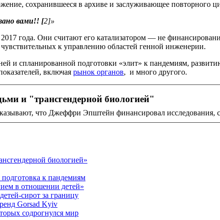
ожение, сохранившееся в архиве и заслуживающее повторного ц
но вами!! [
2]»
017 года. Они считают его катализатором — не финансирование
х чувствительных к управлению областей генной инженерии.
тней и спланированной подготовки «элит» к пандемиям, развит
показателей, включая
рынок органов
, и много другого.
дьми и "трансгендерной биологией"
азывают, что Джеффри Эпштейн финансировал исследования, 
рансгендерной биологией»
я подготовка к пандемиям
лием в отношении детей»
детей-сирот за границу
бренд Gorsad Kyiv
оторых содрогнулся мир