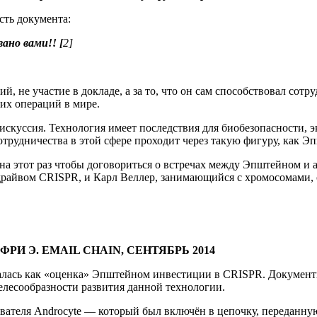
сть документа:
но вами!! [
2]
 не участие в докладе, а за то, что он сам способствовал со
их операций в мире.
скуссия. Технология имеет последствия для биобезопасности, 
трудничества в этой сфере проходит через такую фигуру, как Эп
— на этот раз чтобы договориться о встречах между Эпштейном
драйвом CRISPR, и Карл Веллер, занимающийся с хромосомами,
РИ Э. EMAIL CHAIN, СЕНТЯБРЬ 2014
валась как «оценка» Эпштейном инвестиции в CRISPR. Документ
целесообразности развития данной технологии.
ователя Androcyte — который был включён в цепочку, переданн