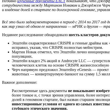
Недавно
изученные документы ЕАСТ
показывают, что Джеффр
сотрудничества между Мартином Новаком и Джорджем Черчем в
и владение долей в стартапе по долгосрочной геномике, управл
Всё это было задокументировано в период с 2014 по 2017 год 
как мир узнал об одном ее направлении — мРНК и другом — тр
Недавнее расследование обнародовало
шесть кластеров доку
Эпштейн охарактеризовал CRISPR и генные драйвы как 
исправил, указав, что CRISPR полностью мейнстрим.
Мартин Новак отметил, что Эпштейн лично инициировал
популяциях.
Эпштейн владел 2% акций в Androcyte LLC — суперстоле
человеческих клеток на основе CRISPR жизнеспособную
Черч напрямую предложил Эпштейну eGenesis — проект 
животных — конвертируемую банкнот на сумму 1,5 милл
Важное дополнение:
Рассмотренные здесь документы
не показывают изобре
более тонкое и, с точки зрения управления, более интер
долей в геномном стартапе, был назван старшим эволюц
инвестиционные условия от одного из самых известн
глубокого этического значения.