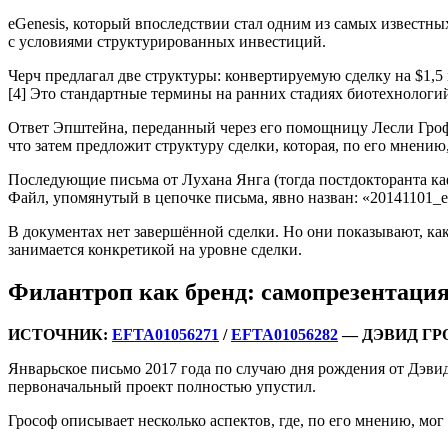
eGenesis, который впоследствии стал одним из самых известны
с условиями структурированных инвестиций.
Черч предлагал две структуры: конвертируемую сделку на $1,
[4] Это стандартные термины на ранних стадиях биотехнологи
Ответ Эпштейна, переданный через его помощницу Лесли Грофф,
что затем предложит структуру сделки, которая, по его мнению, 
Последующие письма от Лухана Янга (тогда постдокторанта к
Файл, упомянутый в цепочке письма, явно назван: «20141101_eG
В документах нет завершённой сделки. Но они показывают, к
занимается конкретикой на уровне сделки.
Филантроп как бренд: самопрезентаци
ИСТОЧНИК:
EFTA01056271
/
EFTA01056282
— ДЭВИД ГР
Январьское письмо 2017 года по случаю дня рождения от Дэви
первоначальный проект полностью упустил.
Грософ описывает несколько аспектов, где, по его мнению, мог