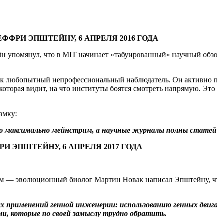
ФФРИ ЭПШТЕЙНУ, 6 АПРЕЛЯ 2016 ГОДА
йн упомянул, что в MIT начинает «табуированный» научный обз
как любопытный непрофессиональный наблюдатель. Он активно по
которая видит, на что институты боятся смотреть напрямую. Это
амку:
то максимально мейнстрим, а научные журналы полны статей 
 ЭПШТЕЙНУ, 6 АПРЕЛЯ 2017 ГОДА
ком — эволюционный биолог Мартин Новак написал Эпштейну, чт
х применений генной инженерии: использованию генных двига
и, которые по своей замыслу трудно обратить.