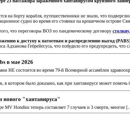
е 23 пассажира зараженного хантавирусом круизного лайнер
тся на борту корабля, путешественники не знали, что подвергли
едиционное судно во время его стоянки на крошечном острове С
а того, что переговоры ВОЗ по пандемическому договору
столкну
ложению к доступу к патогенам и распределению выгод (PABS)
оса Адханома Гебрейесуса, что побудило его предупредить, что 
s в мае 2026
 НЕ состоится во время 79-й Всемирной ассамблеи здравоохране
и, в котором было доказано, как при хантавирусе может помочь 
и нового "хантавируса"
е MV Hondius теперь составляет 7 случаев и 3 смерти, многие [