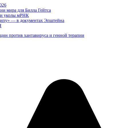
026
ии мира для Билла Гейтса
 и уколы мРНК
ципу» — в документах Эпштейна
Н
цин против хантавируса и генной терапии