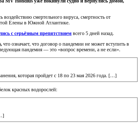
а MV Hondius уже покинули судно и вернулись домой,
сь воздействию смертельного вируса, смертность от
вятой Елены в Южной Атлантике.
лись с серьёзным препятствием
всего 5 дней назад.
,
что означает, что договор о пандемии не может вступить в
следующая пандемия — это «вопрос времени, а не если».
ния, которая пройдет с 18 по 23 мая 2026 года. […]
белок красных водорослей:
…]