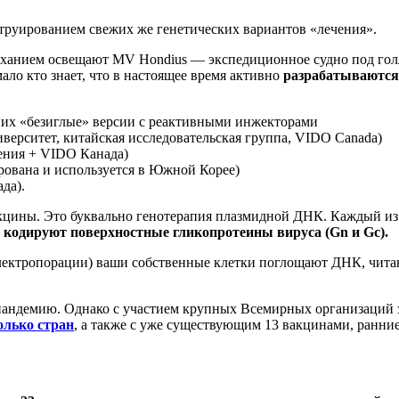
труированием свежих же генетических вариантов «лечения».
дыханием освещают MV Hondius — экспедиционное судно под гол
ло кто знает, что в настоящее время активно
разрабатываются
х «безиглые» версии с реактивными инжекторами
верситет, китайская исследовательская группа, VIDO Canada)
ения + VIDO Канада)
рована и используется в Южной Корее)
да).
цины. Это буквально генотерапия плазмидной ДНК. Каждый из
 кодируют поверхностные гликопротеины вируса (Gn и Gc).
лектропорации) ваши собственные клетки поглощают ДНК, читаю
пандемию. Однако с участием крупных Всемирных организаций 
олько стран
, а также с уже существующим 13 вакцинами, ранни