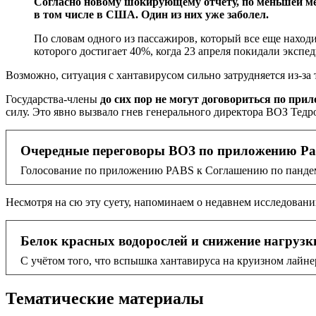
Согласно новому шокирующему отчету, по меньшей мер
в том числе в США. Один из них уже заболел.
По словам одного из пассажиров, который все еще находи
которого достигает 40%, когда 23 апреля покидали эксп
Возможно, ситуация с хантавирусом сильно затрудняется из-з
Государства-члены
до сих пор не могут договориться по при
силу. Это явно вызвало гнев генерального директора ВОЗ Тедр
Очередные переговоры ВОЗ по приложению Pab
Голосование по приложению PABS к Соглашению по пандемии
Несмотря на сю эту суету, напоминаем о недавнем исследовани
Белок красных водорослей и снижение нагрузк
С учётом того, что вспышка хантавируса на круизном лайнер
Тематические материалы