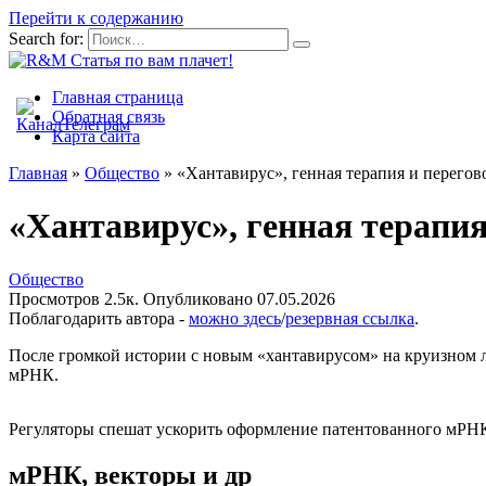
Перейти к содержанию
Search for:
Главная страница
Обратная связь
Карта сайта
Главная
»
Общество
»
«Хантавирус», генная терапия и перего
«Хантавирус», генная терапи
Общество
Просмотров
2.5к.
Опубликовано
07.05.2026
Поблагодарить автора -
можно здесь
/
резервная ссылка
.
После громкой истории с новым «хантавирусом» на круизном л
мРНК.
Регуляторы спешат ускорить оформление патентованного мРНК
мРНК, векторы и др