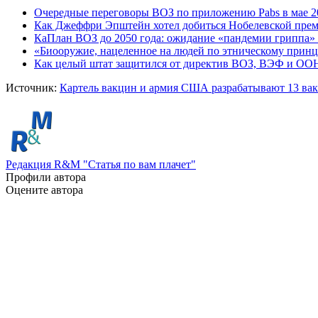
Очередные переговоры ВОЗ по приложению Pabs в мае 2
Как Джеффри Эпштейн хотел добиться Нобелевской прем
Ка
План ВОЗ до 2050 года: ожидание «пандемии гриппа»
«Биооружие, нацеленное на людей по этническому прин
Как целый штат защитился от директив ВОЗ, ВЭФ и ОО
Источник:
Картель вакцин и армия США разрабатывают 13 вак
Редакция R&M "Статья по вам плачет"
Профили автора
Оцените автора