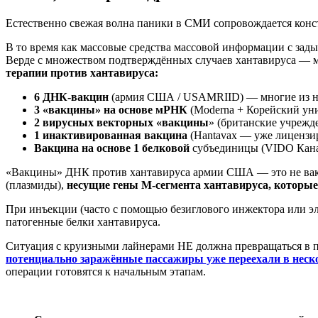
Естественно свежая волна паники в СМИ сопровождается конс
В то время как массовые средства массовой информации с за
Верде с множеством подтверждённых случаев хантавируса — ма
терапии против хантавируса
:
6 ДНК-вакцин
(армия США / USAMRIID) — многие из ни
3 «вакцины» на основе мРНК
(Moderna + Корейский уни
2 вирусных векторных «вакцины
» (британские учрежд
1 инактивированная вакцина
(Hantavax — уже лицензи
Вакцина на основе 1 белковой
субъединицы (VIDO Кана
«Вакцины» ДНК против хантавируса армии США — это не вак
(плазмиды),
несущие гены M-сегмента хантавируса, которые
При инъекции (часто с помощью безиглового инжектора или э
патогенные белки хантавируса.
Ситуация с круизными лайнерами НЕ должна превращаться в 
потенциально заражённые пассажиры уже переехали в неск
операции готовятся к начальным этапам.