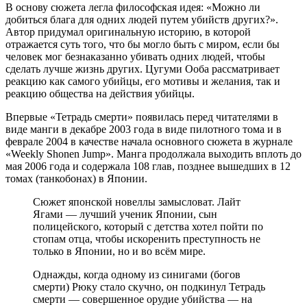
В основу сюжета легла философская идея: «Можно ли
добиться блага для одних людей путем убийств других?».
Автор придумал оригинальную историю, в которой
отражается суть того, что бы могло быть с миром, если бы
человек мог безнаказанно убивать одних людей, чтобы
сделать лучше жизнь других. Цугуми Ооба рассматривает
реакцию как самого убийцы, его мотивы и желания, так и
реакцию общества на действия убийцы.
Впервые «Тетрадь смерти» появилась перед читателями в
виде манги в декабре 2003 года в виде пилотного тома и в
феврале 2004 в качестве начала основного сюжета в журнале
«Weekly Shonen Jump». Манга продолжала выходить вплоть до
мая 2006 года и содержала 108 глав, позднее вышедших в 12
томах (танкобонах) в Японии.
Сюжет японской новеллы замысловат. Лайт
Ягами — лучший ученик Японии, сын
полицейского, который с детства хотел пойти по
стопам отца, чтобы искоренить преступность не
только в Японии, но и во всём мире.
Однажды, когда одному из синигами (богов
смерти) Рюку стало скучно, он подкинул Тетрадь
смерти — совершенное орудие убийства — на