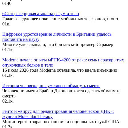
0
146
6G: терагерцовая атака на разум и тело
Грядет следующее поколение мобильных телефонов, и оно
0
1к.
Цифровое удостоверение личности в Британии удалось
поставить на паузу
Многие уже слышали, что британский премьер Страмер
0
1.1к.
Moderna начала опыты мРНК-4200 от рака: семь нераскрытых
опухолевых белков в теле
16 июля 2026 года Moderna объявила, что ввела инъекцию
0
1.3к.
История человека, не сумевшего обмануть смерть
Человек по имени Брайан Джонсон хотел сделать обмануть
смерть.
0
2.1к.
Гейтс и «вирус для редактирования человеческой ДНК»:
журнал Molecular Therapy
Министерство здравоохранения и социальных служб США
0
1.3к.