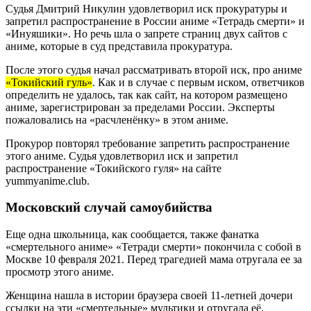
Судья Дмитрий Никулин удовлетворил иск прокуратуры и
запретил распространение в России аниме «Тетрадь смерти» и
«Инуяшики». Но речь шла о запрете страниц двух сайтов с
аниме, которые в суд представила прокуратура.
После этого судья начал рассматривать второй иск, про аниме
«Токийский гуль»
. Как и в случае с первым иском, ответчиков
определить не удалось, так как сайт, на котором размещено
аниме, зарегистрирован за пределами России. Эксперты
пожаловались на «расчленёнку» в этом аниме.
Прокурор повторял требование запретить распространение
этого аниме. Судья удовлетворил иск и запретил
распространение «Токийского гуля» на сайте
yummyanime.club.
Московский случай самоубийства
Еще одна школьница, как сообщается, также фанатка
«смертельного аниме» «Тетради смерти» покончила с собой в
Москве 10 февраля 2021. Перед трагедией мама отругала ее за
просмотр этого аниме.
Женщина нашла в истории браузера своей 11-летней дочери
ссылки на эти «смертельные» мультики и отругала её.