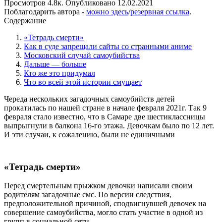
Просмотров
4.8к.
Опубликовано
12.02.2021
Поблагодарить автора -
можно здесь
/
резервная ссылка
.
Содержание
«Тетрадь смерти»
Как в суде запрещали сайты со странными аниме
Московский случай самоубийства
Дальше — больше
Кто же это придумал
Что во всей этой истории смущает
Череда нескольких загадочных самоубийств детей
прокатилась по нашей стране в начале февраля 2021г. Так 9
февраля стало известно, что в Самаре две шестиклассницы
выпрыгнули в балкона 16-го этажа. Девочкам было по 12 лет.
И эти случаи, к сожалению, были не единичными
«Тетрадь смерти»
Перед смертельным прыжком девочки написали своим
родителям загадочные смс. По версии следствия,
предположительной причиной, сподвигнувшей девочек на
совершение самоубийства, могло стать участие в одной из
групп в социальной сети.