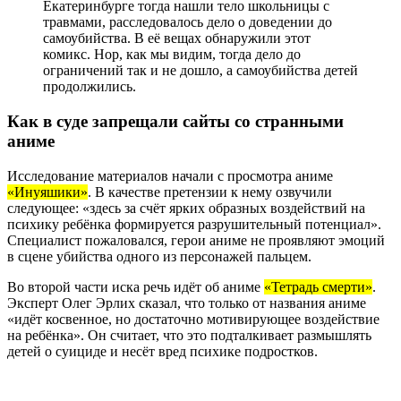
Екатеринбурге тогда нашли тело школьницы с
травмами, расследовалось дело о доведении до
самоубийства. В её вещах обнаружили этот
комикс. Нор, как мы видим, тогда дело до
ограничений так и не дошло, а самоубийства детей
продолжились.
Как в суде запрещали сайты со странными
аниме
Исследование материалов начали с просмотра аниме
«Инуяшики»
. В качестве претензии к нему озвучили
следующее: «здесь за счёт ярких образных воздействий на
психику ребёнка формируется разрушительный потенциал».
Специалист пожаловался, герои аниме не проявляют эмоций
в сцене убийства одного из персонажей пальцем.
Во второй части иска речь идёт об аниме
«Тетрадь смерти»
.
Эксперт Олег Эрлих сказал, что только от названия аниме
«идёт косвенное, но достаточно мотивирующее воздействие
на ребёнка». Он считает, что это подталкивает размышлять
детей о суициде и несёт вред психике подростков.