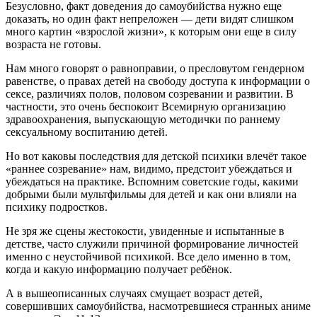
Безусловно, факт доведения до самоубийства нужно еще
доказать, но один факт непреложен — дети видят слишком
много картин «взрослой жизни», к которым они еще в силу
возраста не готовы.
Нам много говорят о равноправии, о пресловутом гендерном
равенстве, о правах детей на свободу доступа к информации о
сексе, различиях полов, половом созревании и развитии. В
частности, это очень беспокоит Всемирную организацию
здравоохранения, выпускающую методички по раннему
сексуальному воспитанию детей.
Но вот каковы последствия для детской психики влечёт такое
«раннее созревание» нам, видимо, предстоит убеждаться и
убеждаться на практике. Вспомним советские годы, какими
добрыми были мультфильмы для детей и как они влияли на
психику подростков.
Не зря же сцены жестокости, увиденные и испытанные в
детстве, часто служили причиной формирование личностей
именно с неустойчивой психикой. Все дело именно в том,
когда и какую информацию получает ребёнок.
А в вышеописанных случаях смущает возраст детей,
совершивших самоубийства, насмотревшиеся странных аниме