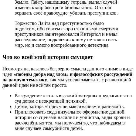
Землю. Лайту, нашедшему тетрадь, выпал случай
изменить мир быстро и безнаказанно. Он стал
вершить своё правосудие: убивать преступников.
Торжество Лайта над преступностью было
недолгим, ибо совсем скоро странными смертями
преступников заинтересовался
Интерпол
и начал
расследование, подключив к нему не только весь
мир, но и самого востребованного детектива.
Что во всей этой истории смущает
Несмотря на, казалось бы, зерно смысла данного аниме в виде
идеи
«победы добра над злом» и философских рассуждений
на данную тематику
, как мы успели заметить, с реализацией
данной идеи не всё так просто.
Рассуждение о столь высокий материях предлагается на
суд детям с неокрепшей психикой.
Детям, которым присущи максимализм и ранимость.
Приплюсовать сюда визуальное оформление данной
истории со сценами насилия и убийства, виды крови и
расчленённых тел, мы получаем то, что наблюдаем в
виде случаев самоубийств детей.