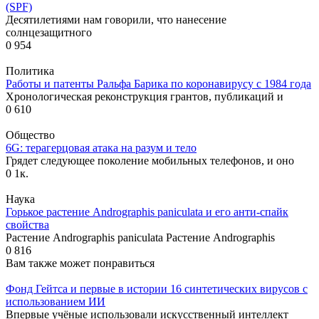
(SPF)
Десятилетиями нам говорили, что нанесение
солнцезащитного
0
954
Политика
Работы и патенты Ральфа Барика по коронавирусу с 1984 года
Хронологическая реконструкция грантов, публикаций и
0
610
Общество
6G: терагерцовая атака на разум и тело
Грядет следующее поколение мобильных телефонов, и оно
0
1к.
Наука
Горькое растение Andrographis paniculata и его анти-спайк
свойства
Растение Andrographis paniculata Растение Andrographis
0
816
Вам также может понравиться
Фонд Гейтса и первые в истории 16 синтетических вирусов с
использованием ИИ
Впервые учёные использовали искусственный интеллект