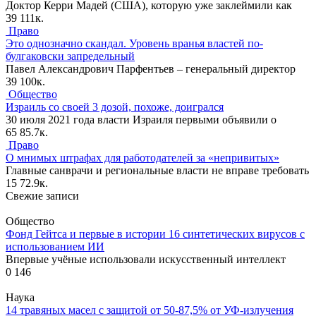
Доктор Керри Мадей (США), которую уже заклеймили как
39
111к.
Право
Это однозначно скандал. Уровень вранья властей по-
булгаковски запредельный
Павел Александрович Парфентьев – генеральный директор
39
100к.
Общество
Израиль со своей 3 дозой, похоже, доигрался
30 июля 2021 года власти Израиля первыми объявили о
65
85.7к.
Право
О мнимых штрафах для работодателей за «непривитых»
Главные санврачи и региональные власти не вправе требовать
15
72.9к.
Свежие записи
Общество
Фонд Гейтса и первые в истории 16 синтетических вирусов с
использованием ИИ
Впервые учёные использовали искусственный интеллект
0
146
Наука
14 травяных масел с защитой от 50-87,5% от УФ-излучения