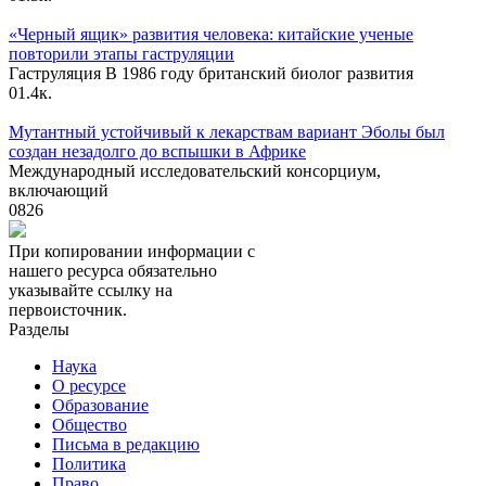
«Черный ящик» развития человека: китайские ученые
повторили этапы гаструляции
Гаструляция В 1986 году британский биолог развития
0
1.4к.
Мутантный устойчивый к лекарствам вариант Эболы был
создан незадолго до вспышки в Африке
Международный исследовательский консорциум,
включающий
0
826
При копировании информации с
нашего ресурса обязательно
указывайте ссылку на
первоисточник.
Разделы
Наука
О ресурсе
Образование
Общество
Письма в редакцию
Политика
Право