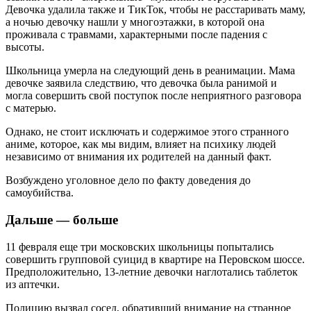
Девочка удалила также и ТикТок, чтобы не расстаривать маму,
а ночью девочку нашли у многоэтажки, в которой она
проживала с травмами, характерными после падения с
высоты.
Школьница умерла на следующий день в реанимации. Мама
девочке заявила следствию, что девочка была ранимой и
могла совершить свой поступок после неприятного разговора
с матерью.
Однако, не стоит исключать и содержимое этого странного
аниме, которое, как мы видим, влияет на психику людей
независимо от внимания их родителей на данный факт.
Возбуждено уголовное дело по факту доведения до
самоубийства.
Дальше — больше
11 февраля еще три московских школьницы попытались
совершить групповой суицид в квартире на Перовском шоссе.
Предположительно, 13-летние девочки наглотались таблеток
из аптечки.
Полицию вызвал сосед, обративший внимание на странное