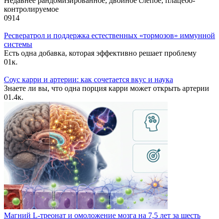
Недавнее рандомизированное, двойное слепое, плацебо-
контролируемое
0
914
Ресвератрол и поддержка естественных «тормозов» иммунной
системы
Есть одна добавка, которая эффективно решает проблему
0
1к.
Соус карри и артерии: как сочетается вкус и наука
Знаете ли вы, что одна порция карри может открыть артерии
0
1.4к.
Магний L-треонат и омоложение мозга на 7,5 лет за шесть