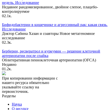
недель. Исследование
Недавнее рандомизированное, двойное слепое, плацебо-
контролируемое
0
2.1к.
Бифидобактерии в кишечнике и агрессивный рак: какая связь.
Исследование
Доктор Сабина Хазан и соавторы Новое метагеномное
исследование
0
2.3к.
Берберин, ресвератрол и куркумин — решение клеточной
артериопатии после спайка
Облитеративная пенноклеточная артериопатия (OFCA)
Недавно
0
1.2к.
При копировании информации с
нашего ресурса обязательно
указывайте ссылку на
первоисточник.
Разделы
Наука
О ресурсе