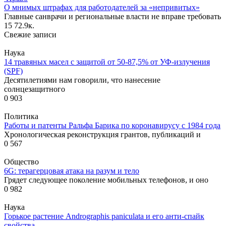
О мнимых штрафах для работодателей за «непривитых»
Главные санврачи и региональные власти не вправе требовать
15
72.9к.
Свежие записи
Наука
14 травяных масел с защитой от 50-87,5% от УФ-излучения
(SPF)
Десятилетиями нам говорили, что нанесение
солнцезащитного
0
903
Политика
Работы и патенты Ральфа Барика по коронавирусу с 1984 года
Хронологическая реконструкция грантов, публикаций и
0
567
Общество
6G: терагерцовая атака на разум и тело
Грядет следующее поколение мобильных телефонов, и оно
0
982
Наука
Горькое растение Andrographis paniculata и его анти-спайк
свойства