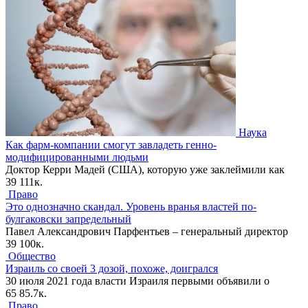
Наука
Как фарм-компании смогут завладеть генно-
модифицированными людьми
Доктор Керри Мадей (США), которую уже заклеймили как
39
111к.
Право
Это однозначно скандал. Уровень вранья властей по-
булгаковски запредельный
Павел Александрович Парфентьев – генеральный директор
39
100к.
Общество
Израиль со своей 3 дозой, похоже, доигрался
30 июля 2021 года власти Израиля первыми объявили о
65
85.7к.
Право