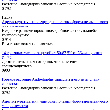
Растение Andrographis paniculata Растение Andrographis
0
792
Наука
Ацетилтаурат магния: еще одна полезная форма незаменимого
микроэлемента
Недавнее рандомизированное, двойное слепое, плацебо-
контролируемое
0
914
Вам также может понравиться
14 травяных масел с защитой от 50-87,5% от УФ-излучения
(SPF)
Десятилетиями нам говорили, что нанесение
солнцезащитного
0
903
Горькое растение Andrographis paniculata и его анти-спайк
свойства
Растение Andrographis paniculata Растение Andrographis
0
792
Ацетилтаурат магния: еще одна полезная форма незаменимого
микроэлемента