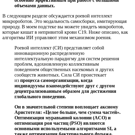
особенно эффективным при работе с большими
объемами данных.
В следующем разделе обсуждается роевой интеллект
микророботов. Это модальность самосборки, имитирующая
природу. В моем подстеке вы можете увидеть микроботов,
которые кишат в непривитой крови С19. Ниже описано, как
алгоритмы ИИ управляют этим механизмом роения.
Роевой интеллект (СИ) представляет собой
инновационную распределенную
интеллектуальную парадигму для систем решения
проблем, вдохновленную коллективным
поведением общественных насекомых и других
сообществ животных. Сила СИ проистекает
из
процесса самоорганизации, когда
индивидуумы взаимодействуют друг с другом
децентрализованным образом для достижения
глобального поведения.
Он в значительной степени воплощает аксиому
Аристотеля: «Целое больше, чем сумма частей».
Оптимизация муравьиной колонии (ACO) и
оптимизация роя частиц (PSO) являются
основными используемыми алгоритмами SI, а
также оптимизация бактериального фуража,