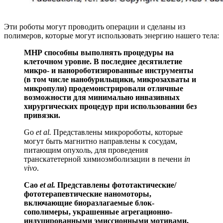
Эти роботы могут проводить операции и сделаны из
полимеров, которые могут использовать энергию нашего тела:
МНР способны выполнять процедуры на
клеточном уровне. В последнее десятилетие
микро- и нанороботизированные инструменты
(в том числе нанобурильщики, микрозахваты и
микропули) продемонстрировали отличные
возможности для минимально инвазивных
хирургических процедур при использовании без
привязки.
Go
et al.
Представлены микророботы, которые
могут быть магнитно направлены к сосудам,
питающим опухоль, для проведения
транскатетерной химиоэмболизации в печени
in
vivo
.
Cao
et al.
Представлены фототактические/
фототерапевтические наномоторы,
включающие биоразлагаемые блок-
сополимеры, украшенные агрегационно-
индуцированными эмиссионными мотивами,