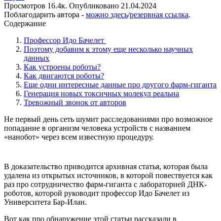
Просмотров
16.4к.
Опубликовано
21.04.2024
Поблагодарить автора -
можно здесь
/
резервная ссылка
.
Содержание
Профессор Идо Бачелет
Поэтому добавим к этому еще несколько научных
данных
Как устроены роботы?
Как двигаются роботы?
Еще одни интересные данные про другого фарм-гиганта
Генерация новых токсичных молекул реальна
Тревожный звонок от авторов
Не первый день сеть шумит расследованиями про возможное
попадание в организм человека устройств с названием
«нанобот» через всем известную процедуру.
В доказательство приводится архивная статья, которая была
удалена из открытых источников, в которой повествуется как
раз про сотрудничество фарм-гиганта с лабораторией ДНК-
роботов, которой руководит профессор Идо Бачелет из
Университета Бар-Илан.
Вот как про обнаружение этой статьи рассказали в