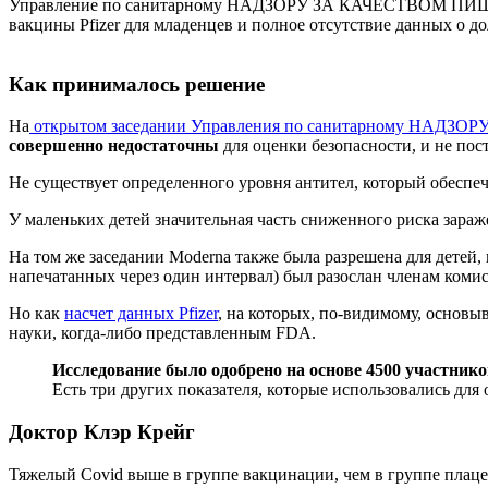
Управление по санитарному НАДЗОРУ ЗА КАЧЕСТВОМ ПИЩЕВ
вакцины Pfizer для младенцев и полное отсутствие данных о д
Как принималось решение
На
открытом заседании Управления по санитарному 
совершенно недостаточны
для оценки безопасности, и не пос
Не существует определенного уровня антител, который обеспеч
У маленьких детей значительная часть сниженного риска зараж
На том же заседании Moderna также была разрешена для детей, 
напечатанных через один интервал) был разослан членам коми
Но как
насчет данных Pfizer
, на которых, по-видимому, основ
науки, когда-либо представленным FDA.
Исследование было одобрено на основе 4500 участников
Есть три других показателя, которые использовались для
Доктор Клэр Крейг
Тяжелый Covid выше в группе вакцинации, чем в группе плац