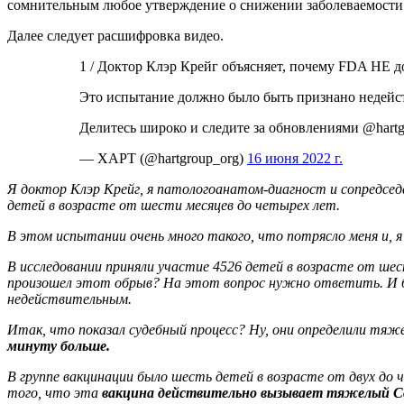
сомнительным любое утверждение о снижении заболеваемости 
Далее следует расшифровка видео.
1 / Доктор Клэр Крейг объясняет, почему FDA НЕ до
Это испытание должно было быть признано недейст
Делитесь широко и следите за обновлениями @hart
— ХАРТ (@hartgroup_org)
16 июня 2022 г.
Я доктор Клэр Крейг, я патологоанатом-диагност и сопредсед
детей в возрасте от шести месяцев до четырех лет.
В этом испытании очень много такого, что потрясло меня и, я
В исследовании приняли участие 4526 детей в возрасте от шес
произошел этот обрыв? На этот вопрос нужно ответить. И б
недействительным.
Итак, что показал судебный процесс? Ну, они определили тяж
минуту больше.
В группе вакцинации было шесть детей в возрасте от двух до ч
того, что эта
вакцина действительно вызывает тяжелый Cov