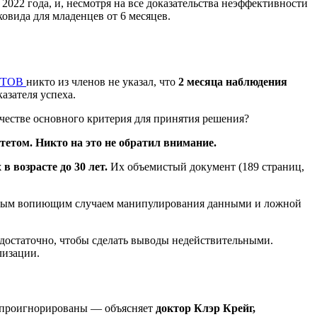
а, и, несмотря на все доказательства неэффективности
ковида для младенцев от 6 месяцев.
ЕНТОВ
никто из членов не указал, что
2 месяца наблюдения
казателя успеха.
ачестве основного критерия для принятия решения?
том. Никто на это не обратил внимание.
 в возрасте до 30 лет.
Их объемистый документ (189 страниц,
я самым вопиющим случаем манипулирования данными и ложной
достаточно, чтобы сделать выводы недействительными.
лизации.
и проигнорированы — объясняет
доктор Клэр Крейг,