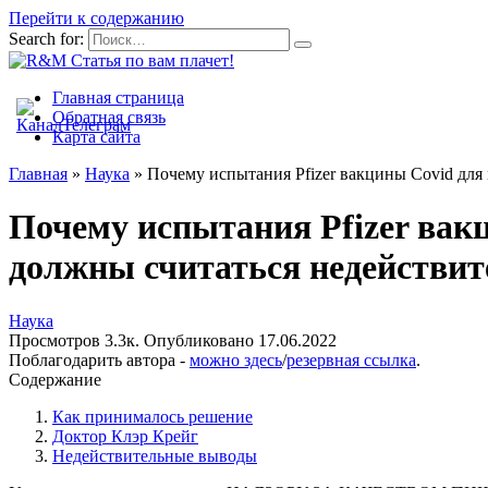
Перейти к содержанию
Search for:
Главная страница
Обратная связь
Карта сайта
Главная
»
Наука
»
Почему испытания Pfizer вакцины Covid для 
Почему испытания Pfizer вакц
должны считаться недействи
Наука
Просмотров
3.3к.
Опубликовано
17.06.2022
Поблагодарить автора -
можно здесь
/
резервная ссылка
.
Содержание
Как принималось решение
Доктор Клэр Крейг
Недействительные выводы