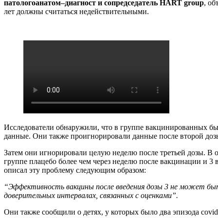
патологоанатом–диагност и сопредседатель HART group
, об
лет должны считаться недействительными.
Исследователи обнаружили, что в группе вакцинированных был
данные. Они также проигнорировали данные после второй дозы
Затем они игнорировали целую неделю после третьей дозы. В
группе плацебо более чем через неделю после вакцинации и 3 в
описал эту проблему следующим образом:
“Эффективность вакцины после введения дозы 3 не может быть
доверительных интервалах, связанных с оценками”.
Они также сообщили о детях, у которых было два эпизода covi