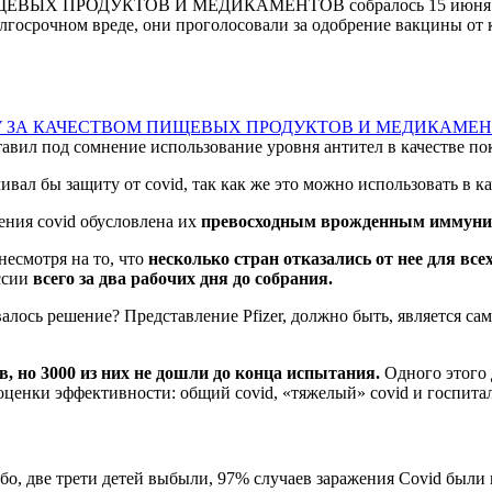
ЫХ ПРОДУКТОВ И МЕДИКАМЕНТОВ собралось 15 июня 2022 год
олгосрочном вреде, они проголосовали за одобрение вакцины от 
НАДЗОРУ ЗА КАЧЕСТВОМ ПИЩЕВЫХ ПРОДУКТОВ И МЕДИКАМ
тавил под сомнение использование уровня антител в качестве по
ивал бы защиту от covid, так как же это можно использовать в к
ения covid обусловлена их
превосходным врожденным иммуните
несмотря на то, что
несколько стран отказались от нее для всех
ссии
всего за два рабочих дня до собрания.
ывалось решение? Представление Pfizer, должно быть, являетс
, но 3000 из них не дошли до конца испытания.
Одного этого 
 оценки эффективности: общий covid, «тяжелый» covid и госпита
ебо, две трети детей выбыли, 97% случаев заражения Covid был