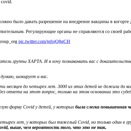
covid.
лжно было давать разрешение на внедрение вакцины в когорте дет
вительным. Регулирующие органы не справляются со своей раб
group_org
pic.twitter.com/jnfojQ8gCH
атель группы ХАРТА. И я хочу познакомить вас с доказательст
 думаю, шокирует и вас.
ти месяцев до четырех лет. 3000 из этих детей не дожили до к
ез ответа на этот вопрос, только на этом основании это суд
елую форму Covid у детей, у которых
была слегка повышенная ч
етырех лет, у которых был тяжелый Covid, но только один в гру
id, выше, чем вероятность того, что это не так.