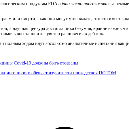
иологическим продуктам FDA
единогласно проголосовал
за реком
равм или смерти – как они могут утверждать, что это имеет како
ой, а научная цензура достигла пика безумия, крайне важно, ч
помочь восстановить чувство равновесия в дебатах.
ии полным ходом идут абсолютно аналогичные испытания вакци
акцины Covid-19 должны быть отозваны
реакции и просто обещает изучить эти последствия ПОТОМ