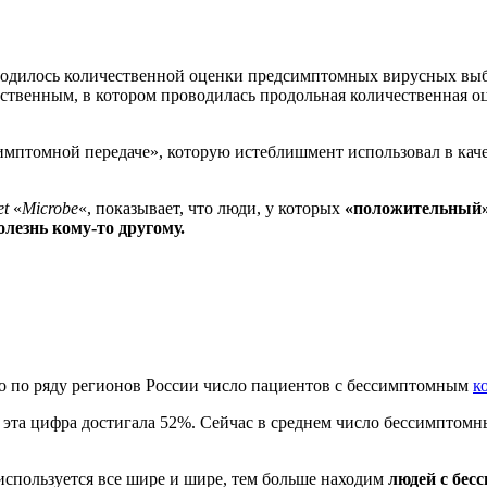
водилось количественной оценки предсимптомных вирусных выб
нственным, в котором проводилась продольная количественная о
мптомной передаче», которую истеблишмент использовал в каче
et
«
Microbe
«, показывает, что люди, у которых
«положительный» 
олезнь кому-то другому.
то по ряду регионов России число пациентов с бессимптомным
к
е эта цифра достигала 52%. Сейчас в среднем число бессимптомн
используется все шире и шире, тем больше находим
людей с бес