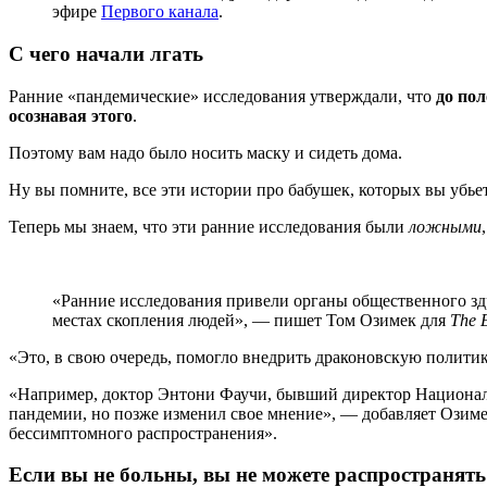
эфире
Первого канала
.
С чего начали лгать
Ранние «пандемические» исследования утверждали, что
до пол
осознавая этого
.
Поэтому вам надо было носить маску и сидеть дома.
Ну вы помните, все эти истории про бабушек, которых вы убье
Теперь мы знаем, что эти ранние исследования были
ложными
«Ранние исследования привели органы общественного зд
местах скопления людей», — пишет Том Озимек для
The 
«Это, в свою очередь, помогло внедрить драконовскую полити
«Например, доктор Энтони Фаучи, бывший директор Националь
пандемии, но позже изменил свое мнение», — добавляет Озимек
бессимптомного распространения».
Если вы не больны, вы не можете распространять