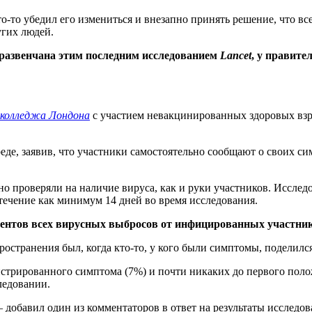
то-то убедил его измениться и внезапно принять решение, что вс
угих людей.
 развенчана этим последним исследованием
Lancet
, у правите
 колледжа Лондона
с участием невакцинированных здоровых взрос
де, заявив, что участники самостоятельно сообщают о своих си
но проверяли на наличие вируса, как и руки участников. Иссле
 течение как минимум 14 дней во время исследования.
центов всех вирусных выбросов от инфицированных участни
ространения был, когда кто-то, у кого были симптомы, поделился
стрированного симптома (7%) и почти никаких до первого поло
ледовании.
обавил один из комментаторов в ответ на результаты исследова