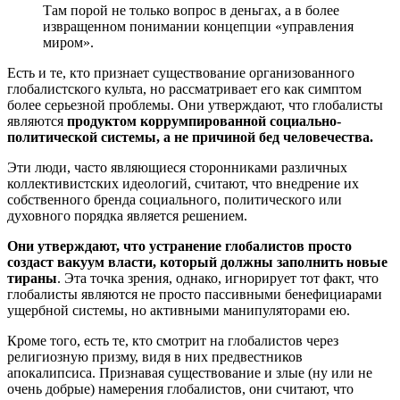
Там порой не только вопрос в деньгах, а в более
извращенном понимании концепции «управления
миром».
Есть и те, кто признает существование организованного
глобалистского культа, но рассматривает его как симптом
более серьезной проблемы. Они утверждают, что глобалисты
являются
продуктом коррумпированной социально-
политической системы, а не причиной бед человечества.
Эти люди, часто являющиеся сторонниками различных
коллективистских идеологий, считают, что внедрение их
собственного бренда социального, политического или
духовного порядка является решением.
Они утверждают, что устранение глобалистов просто
создаст вакуум власти, который должны заполнить новые
тираны
. Эта точка зрения, однако, игнорирует тот факт, что
глобалисты являются не просто пассивными бенефициарами
ущербной системы, но активными манипуляторами ею.
Кроме того, есть те, кто смотрит на глобалистов через
религиозную призму, видя в них предвестников
апокалипсиса. Признавая существование и злые (ну или не
очень добрые) намерения глобалистов, они считают, что