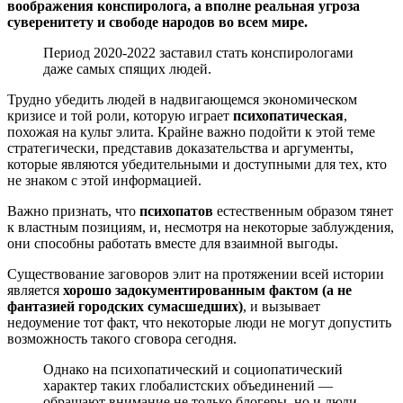
воображения конспиролога, а вполне реальная угроза
суверенитету и свободе народов во всем мире.
Период 2020-2022 заставил стать конспирологами
даже самых спящих людей.
Трудно убедить людей в надвигающемся экономическом
кризисе и той роли, которую играет
психопатическая
,
похожая на культ элита. Крайне важно подойти к этой теме
стратегически, представив доказательства и аргументы,
которые являются убедительными и доступными для тех, кто
не знаком с этой информацией.
Важно признать, что
психопатов
естественным образом тянет
к властным позициям, и, несмотря на некоторые заблуждения,
они способны работать вместе для взаимной выгоды.
Существование заговоров элит на протяжении всей истории
является
хорошо задокументированным фактом (а не
фантазией городских сумасшедших)
, и вызывает
недоумение тот факт, что некоторые люди не могут допустить
возможность такого сговора сегодня.
Однако на психопатический и социопатический
характер таких глобалистских объединений —
обращают внимание не только блогеры, но и люди