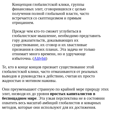
Концепция глобалистской клики, группы
финансовых элит, сговорившихся с целью
получения полной глобальной власти, часто
встречается со скептицизмом и прямым
отрицанием.
Прежде чем кто-то сможет углубиться в
глобалистское мышление, необходимо представить
гору доказательств, доказывающих их
существование, их сговор и их хвастливые
признания в своих планах. Эта задача не только
отнимает много времени, но и удручающе
избыточна. (
Alilybit
)
Те, кто в конце концов признает существование этой
глобалистской клики, часто отмахиваются от реальных
выводов и руководства к действию, считая их просто
жадностью и мотивом наживы.
Они преуменьшают странную по крайней мере природу этих
элит, низводя их до уровня
простых капиталистов в
беспощадном мире
. Эта узкая перспектива не в состоянии
охватить весь масштаб амбиций глобалистов и коварных
методов, которые они используют для их достижения.