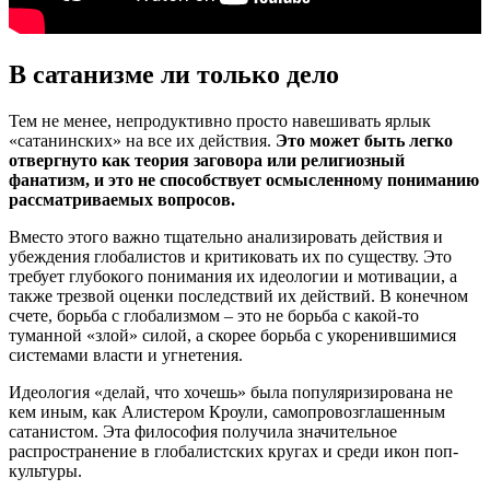
В сатанизме ли только дело
Тем не менее, непродуктивно просто навешивать ярлык
«сатанинских» на все их действия.
Это может быть легко
отвергнуто как теория заговора или религиозный
фанатизм, и это не способствует осмысленному пониманию
рассматриваемых вопросов.
Вместо этого важно тщательно анализировать действия и
убеждения глобалистов и критиковать их по существу. Это
требует глубокого понимания их идеологии и мотивации, а
также трезвой оценки последствий их действий. В конечном
счете, борьба с глобализмом – это не борьба с какой-то
туманной «злой» силой, а скорее борьба с укоренившимися
системами власти и угнетения.
Идеология «делай, что хочешь» была популяризирована не
кем иным, как Алистером Кроули, самопровозглашенным
сатанистом. Эта философия получила значительное
распространение в глобалистских кругах и среди икон поп-
культуры.