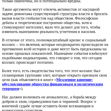
только ошибочны, но и потенциально вредны.
Такие аргументы могут отвлечь активистов от насущной
задачи демонтажа существующей структуры власти и бросить
вызов власти глобалистов над обществом. Философские
дебаты и теоретическое построение общества, хотя и
стимулируют интеллект, мало что делают для того, чтобы
изменить нынешнюю реальность угнетения и насилия.
В отличие от этого, полномасштабный кризис и социальный
коллапс – это явления, которые неоднократно происходили на
протяжении всей истории и даже могут быть предсказаны на
основе прошлых показателей. Нынешние события изобилуют
подобными индикаторами, что говорит о том, что сегодня
коллапс происходит поэтапно.
Более того, есть свидетельства того, что этот коллапс был
спланирован группами элит, которые открыто признали свои
цели (как объясняется в книге «
Медленное кипение:
обусловливание общества финансовым и политическим
террором
»).
Нас должен волновать не апокалипсис, а борьба между
добром и злом, справедливостью и тиранией. Вопрос о
конечной судьбе лучше оставить более всезнающим и
всемогущим существам.