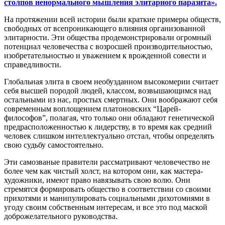
столпов ненормального мышления элитарного паразита».
На протяжении всей истории были краткие примеры обществ,
свободных от всепроникающего влияния организованной
элитарности. Эти общества продемонстрировали огромный
потенциал человечества с возросшей производительностью,
изобретательностью и уважением к врожденной совести и
справедливости.
Глобальная элита в своем необузданном высокомерии считает
себя высшей породой людей, классом, возвышающимся над
остальными из нас, простых смертных. Они воображают себя
современным воплощением платоновских “Царей-
философов”, полагая, что только они обладают генетической
предрасположенностью к лидерству, в то время как средний
человек слишком интеллектуально отстал, чтобы определять
свою судьбу самостоятельно.
Эти самозваные правители рассматривают человечество не
более чем как чистый холст, на котором они, как мастера-
художники, имеют право навязывать свою волю. Они
стремятся формировать общество в соответствии со своими
прихотями и манипулировать социальными дихотомиями в
угоду своим собственным интересам, и все это под маской
доброжелательного руководства.