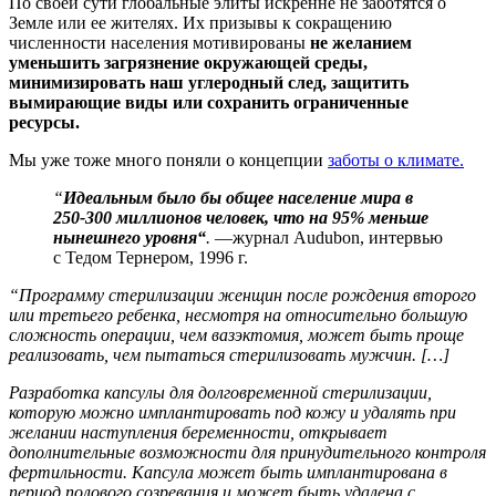
По своей сути глобальные элиты искренне не заботятся о
Земле или ее жителях. Их призывы к сокращению
численности населения мотивированы
не желанием
уменьшить загрязнение окружающей среды,
минимизировать наш углеродный след, защитить
вымирающие виды или сохранить ограниченные
ресурсы.
Мы уже тоже много поняли о концепции
заботы о климате.
“
Идеальным было бы общее население мира в
250-300 миллионов человек, что на 95% меньше
нынешнего уровня“
.
—журнал Audubon, интервью
с Тедом Тернером, 1996 г.
“Программу стерилизации женщин после рождения второго
или третьего ребенка, несмотря на относительно большую
сложность операции, чем вазэктомия, может быть проще
реализовать, чем пытаться стерилизовать мужчин. […]
Разработка капсулы для долговременной стерилизации,
которую можно имплантировать под кожу и удалять при
желании наступления беременности, открывает
дополнительные возможности для принудительного контроля
фертильности. Капсула может быть имплантирована в
период полового созревания и может быть удалена с