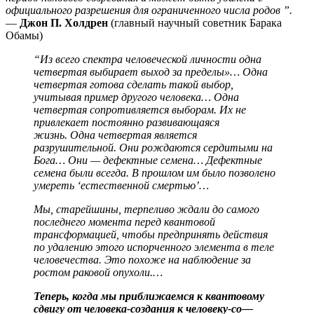
официального разрешения для ограниченного числа родов ”.
—
Джон П. Холдрен
(главный научный советник Барака
Обамы)
“Из всего спектра человеческой личности одна
четвертая выбирает выход за пределы»… Одна
четвертая готова сделать такой выбор,
учитывая пример другого человека… Одна
четвертая сопротивляется выборам. Их не
привлекает постоянно развивающаяся
жизнь. Одна четвертая является
разрушительной. Они рождаются сердитыми на
Бога… Они — дефектные семена… Дефектные
семена были всегда. В прошлом им было позволено
умереть ‘естественной смертью’…
Мы, старейшины, терпеливо ждали до самого
последнего момента перед квантовой
трансформацией, чтобы предпринять действия
по удалению этого испорченного элемента в теле
человечества. Это похоже на наблюдение за
ростом раковой опухоли.…
Теперь, когда мы приближаемся к квантовому
сдвигу от человека-создания к человеку-со—