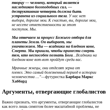
творцу — человеку, который является
наследником богоподобных сил, —
деструктивная четверть должна быть
устранена из социального тела
. У нас нет
выбора, дорогие мои. К счастью, вы, дорогие мои,
не несете ответственности за этот
поступок. Мы.
Мы отвечаем за процесс Божьего отбора для
планеты Земля. Он выбирает, мы
уничтожаем. Мы — всадники на бледном коне,
Смерти
.
Мы пришли, чтобы принести смерть
тем, кто неспособен познать Бога
…Всадники на
бледном коне вот-вот пройдут среди вас.
Мрачные жнецы, они отделят зерна от
плевел. Это самый болезненный период в истории
человечества …”
—футуристка
Барбара Маркс
Хаббард
Аргументы, отвергающие глобалистов
Важно признать, что аргументы, отвергающие глобалистов
как всего лишь симптом более масштабной проблемы, не