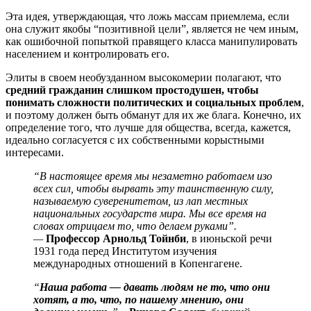
Эта идея, утверждающая, что ложь массам приемлема, если
она служит якобы “позитивной цели”, является не чем иным,
как ошибочной попыткой правящего класса манипулировать
населением и контролировать его.
Элиты в своем необузданном высокомерии полагают, что
средний гражданин слишком простодушен, чтобы
понимать сложности политических и социальных проблем
,
и поэтому должен быть обманут для их же блага. Конечно, их
определение того, что лучше для общества, всегда, кажется,
идеально согласуется с их собственными корыстными
интересами.
“В настоящее время мы незаметно работаем изо
всех сил, чтобы вырвать эту таинственную силу,
называемую суверенитетом, из лап местных
национальных государств мира. Мы все время на
словах отрицаем то, что делаем руками”.
—
Профессор Арнольд Тойнби
, в июньской речи
1931 года перед Институтом изучения
международных отношений в Копенгагене.
“
Наша работа — давать людям не то, что они
хотят, а то, что, по нашему мнению, они