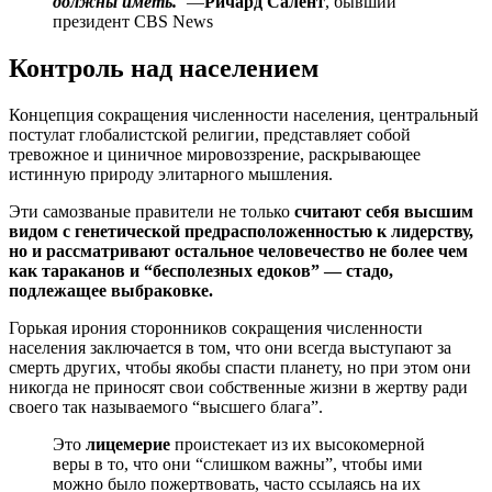
должны иметь.
”
—
Ричард Салент
, бывший
президент CBS News
Контроль над населением
Концепция сокращения численности населения, центральный
постулат глобалистской религии, представляет собой
тревожное и циничное мировоззрение, раскрывающее
истинную природу элитарного мышления.
Эти самозваные правители не только
считают себя высшим
видом с генетической предрасположенностью к лидерству,
но и рассматривают остальное человечество не более чем
как тараканов и “бесполезных едоков” — стадо,
подлежащее выбраковке.
Горькая ирония сторонников сокращения численности
населения заключается в том, что они всегда выступают за
смерть других, чтобы якобы спасти планету, но при этом они
никогда не приносят свои собственные жизни в жертву ради
своего так называемого “высшего блага”.
Это
лицемерие
проистекает из их высокомерной
веры в то, что они “слишком важны”, чтобы ими
можно было пожертвовать, часто ссылаясь на их