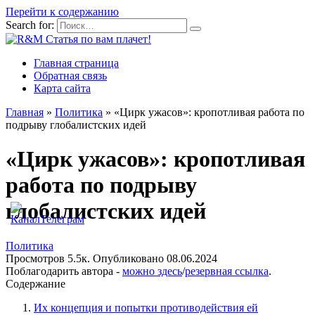
Перейти к содержанию
Search for:
Главная страница
Обратная связь
Карта сайта
Главная
»
Политика
»
«Цирк ужасов»: кропотливая работа по
подрыву глобалистских идей
«Цирк ужасов»: кропотливая
работа по подрыву
глобалистских идей
Политика
Просмотров
5.5к.
Опубликовано
08.06.2024
Поблагодарить автора -
можно здесь
/
резервная ссылка
.
Содержание
Их концепция и попытки противодействия ей