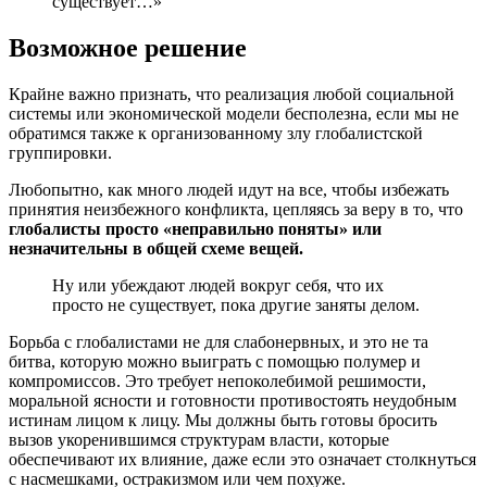
существует…»
Возможное решение
Крайне важно признать, что реализация любой социальной
системы или экономической модели бесполезна, если мы не
обратимся также к организованному злу глобалистской
группировки.
Любопытно, как много людей идут на все, чтобы избежать
принятия неизбежного конфликта, цепляясь за веру в то, что
глобалисты просто «неправильно поняты» или
незначительны в общей схеме вещей.
Ну или убеждают людей вокруг себя, что их
просто не существует, пока другие заняты делом.
Борьба с глобалистами не для слабонервных, и это не та
битва, которую можно выиграть с помощью полумер и
компромиссов. Это требует непоколебимой решимости,
моральной ясности и готовности противостоять неудобным
истинам лицом к лицу. Мы должны быть готовы бросить
вызов укоренившимся структурам власти, которые
обеспечивают их влияние, даже если это означает столкнуться
с насмешками, остракизмом или чем похуже.