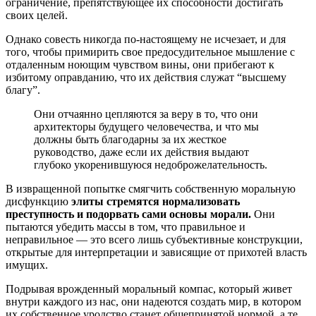
ограничение, препятствующее их способности достигать
своих целей.
Однако совесть никогда по-настоящему не исчезает, и для
того, чтобы примирить свое предосудительное мышление с
отдаленным ноющим чувством вины, они прибегают к
избитому оправданию, что их действия служат “высшему
благу”.
Они отчаянно цепляются за веру в то, что они
архитекторы будущего человечества, и что мы
должны быть благодарны за их жесткое
руководство, даже если их действия выдают
глубоко укоренившуюся недоброжелательность.
В извращенной попытке смягчить собственную моральную
дисфункцию
элиты стремятся нормализовать
преступность и подорвать сами основы морали.
Они
пытаются убедить массы в том, что правильное и
неправильное — это всего лишь субъективные конструкции,
открытые для интерпретации и зависящие от прихотей власть
имущих.
Подрывая врожденный моральный компас, который живет
внутри каждого из нас, они надеются создать мир, в котором
их собственное уродство станет общепринятой нормой, а те,