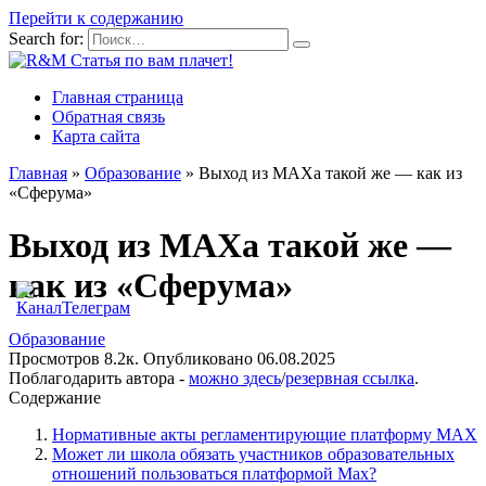
Перейти к содержанию
Search for:
Главная страница
Обратная связь
Карта сайта
Главная
»
Образование
»
Выход из МАХа такой же — как из
«Сферума»
Выход из МАХа такой же —
как из «Сферума»
Образование
Просмотров
8.2к.
Опубликовано
06.08.2025
Поблагодарить автора -
можно здесь
/
резервная ссылка
.
Содержание
Нормативные акты регламентирующие платформу МАХ
Может ли школа обязать участников образовательных
отношений пользоваться платформой Мах?