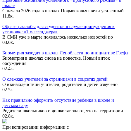
Правовые основания усиленного «пропускного режима» в
школе
С начала 2026 года в школах Подмосковья ввели усиленный
1
1.8к.
Образец жалобы для студентов в случае принуждения к
установке «1 мессенджера»
В СМИ уже в марте появлялось несколько новостей по
0
3.6к.
Биометрия заходит в школы Ленобласти по инициативе Грефа
Биометрия в школах снова на повестке. Новый виток
обсуждения
0
2.4к.
О слежках учителей за страницами в соцсетях детей
О взаимодействии учителей, родителей и детей озвучено
0
2.5к.
Как правильно оформить отсутствие ребенка в школе и
детском саду
Родители школьников и дошколят знают, что на территории
0
2.8к.
При копировании информации с