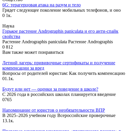
6G: терагерцовая атака на разум и тело
Грядет следующее поколение мобильных телефонов, и оно
0
1к.
Наука
Горькое растение Andrographis paniculata и его анти-спайк
свойства
Растение Andrographis paniculata Растение Andrographis
0
812
Вам также может понравиться
Летний лагерь: прививочные сертификаты и получение
компенсации за вред
Вопросы от родителей юристам: Как получить компенсацию
0
1.1к.
Будут или нет — оценки за поведение в школе?
С 2026 года в российских школах планируется введение
0
765
Напоминание от юристов о необязательности ВПР
В 2025–2026 учебном году Всероссийские проверочные
1
3.1к.