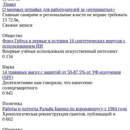
Право
О мнимых штрафах для работодателей за «непривитых»
Главные санврачи и региональные власти не вправе требовать
15
72.9к.
Свежие записи
Общество
Фонд Гейтса и первые в истории 16 синтетических вирусов с
использованием ИИ
Впервые учёные использовали искусственный интеллект
0
134
Наука
14 травяных масел с защитой от 50-87,5% от УФ-излучения
(SPF)
Десятилетиями нам говорили, что нанесение
солнцезащитного
0
945
Политика
Работы и патенты Ральфа Барика по коронавирусу с 1984 года
Хронологическая реконструкция грантов, публикаций и
0
602
Общество