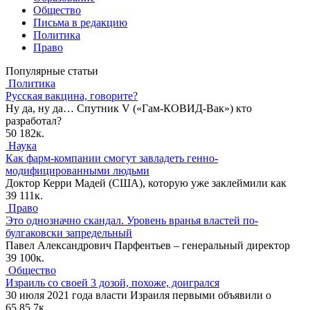
Общество
Письма в редакцию
Политика
Право
Популярные статьи
Политика
Русская вакцина, говорите?
Ну да, ну да… Спутник V («Гам-КОВИД-Вак») кто
разработал?
50
182к.
Наука
Как фарм-компании смогут завладеть генно-
модифицированными людьми
Доктор Керри Мадей (США), которую уже заклеймили как
39
111к.
Право
Это однозначно скандал. Уровень вранья властей по-
булгаковски запредельный
Павел Александрович Парфентьев – генеральный директор
39
100к.
Общество
Израиль со своей 3 дозой, похоже, доигрался
30 июля 2021 года власти Израиля первыми объявили о
65
85.7к.