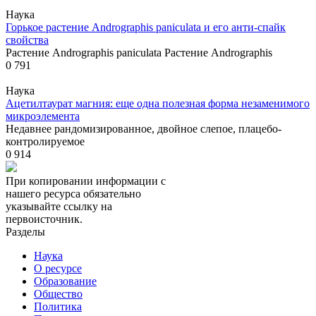
Наука
Горькое растение Andrographis paniculata и его анти-спайк
свойства
Растение Andrographis paniculata Растение Andrographis
0
791
Наука
Ацетилтаурат магния: еще одна полезная форма незаменимого
микроэлемента
Недавнее рандомизированное, двойное слепое, плацебо-
контролируемое
0
914
При копировании информации с
нашего ресурса обязательно
указывайте ссылку на
первоисточник.
Разделы
Наука
О ресурсе
Образование
Общество
Политика