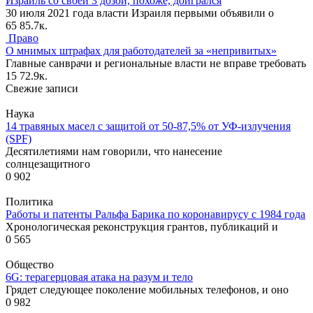
Израиль со своей 3 дозой, похоже, доигрался
30 июля 2021 года власти Израиля первыми объявили о
65
85.7к.
Право
О мнимых штрафах для работодателей за «непривитых»
Главные санврачи и региональные власти не вправе требовать
15
72.9к.
Свежие записи
Наука
14 травяных масел с защитой от 50-87,5% от УФ-излучения
(SPF)
Десятилетиями нам говорили, что нанесение
солнцезащитного
0
902
Политика
Работы и патенты Ральфа Барика по коронавирусу с 1984 года
Хронологическая реконструкция грантов, публикаций и
0
565
Общество
6G: терагерцовая атака на разум и тело
Грядет следующее поколение мобильных телефонов, и оно
0
982