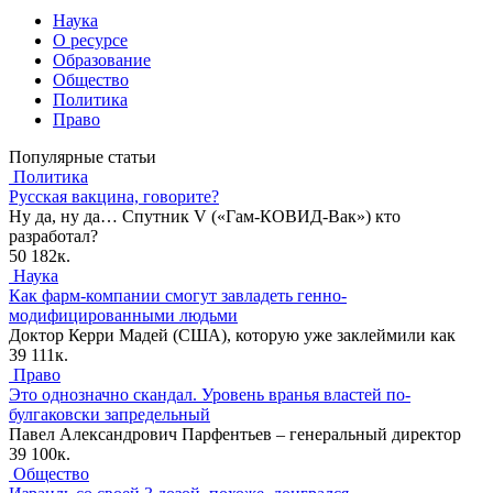
Наука
О ресурсе
Образование
Общество
Политика
Право
Популярные статьи
Политика
Русская вакцина, говорите?
Ну да, ну да… Спутник V («Гам-КОВИД-Вак») кто
разработал?
50
182к.
Наука
Как фарм-компании смогут завладеть генно-
модифицированными людьми
Доктор Керри Мадей (США), которую уже заклеймили как
39
111к.
Право
Это однозначно скандал. Уровень вранья властей по-
булгаковски запредельный
Павел Александрович Парфентьев – генеральный директор
39
100к.
Общество