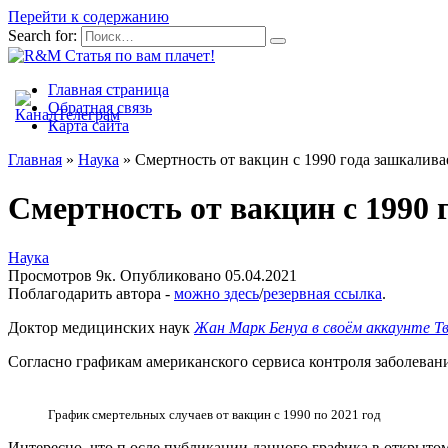
Перейти к содержанию
Search for:
Главная страница
Обратная связь
Карта сайта
Главная
»
Наука
»
Смертность от вакцин c 1990 года зашкалива
Смертность от вакцин c 1990 
Наука
Просмотров
9к.
Опубликовано
05.04.2021
Поблагодарить автора -
можно здесь
/
резервная ссылка
.
Доктор медицинских наук
Жан Марк Бенуа в своём аккаунте Т
Согласно графикам американского сервиса контроля заболеван
График смертельных случаев от вакцин с 1990 по 2021 год
Интересно, что п осле публикации данного графика в открытом