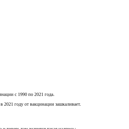
нации с 1990 по 2021 года.
в 2021 году от вакцинации зашкаливает.
и теперь там значится такая надпись: