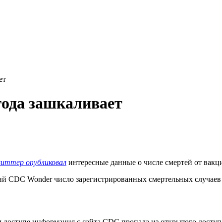
ет
года зашкаливает
виттер опубликовал
интересные данные о числе смертей от вакци
ий CDC Wonder число зарегистрированных смертельных случаев 
 доступе информация с сайта CDC пропала из открытого доступа 