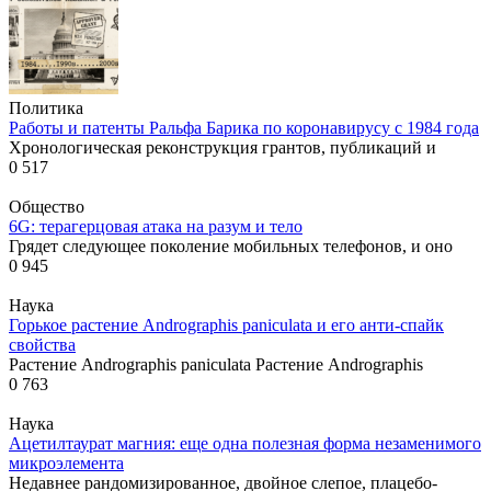
Политика
Работы и патенты Ральфа Барика по коронавирусу с 1984 года
Хронологическая реконструкция грантов, публикаций и
0
517
Общество
6G: терагерцовая атака на разум и тело
Грядет следующее поколение мобильных телефонов, и оно
0
945
Наука
Горькое растение Andrographis paniculata и его анти-спайк
свойства
Растение Andrographis paniculata Растение Andrographis
0
763
Наука
Ацетилтаурат магния: еще одна полезная форма незаменимого
микроэлемента
Недавнее рандомизированное, двойное слепое, плацебо-