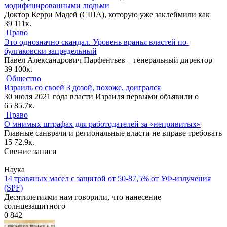
модифицированными людьми
Доктор Керри Мадей (США), которую уже заклеймили как
39
111к.
Право
Это однозначно скандал. Уровень вранья властей по-
булгаковски запредельный
Павел Александрович Парфентьев – генеральный директор
39
100к.
Общество
Израиль со своей 3 дозой, похоже, доигрался
30 июля 2021 года власти Израиля первыми объявили о
65
85.7к.
Право
О мнимых штрафах для работодателей за «непривитых»
Главные санврачи и региональные власти не вправе требовать
15
72.9к.
Свежие записи
Наука
14 травяных масел с защитой от 50-87,5% от УФ-излучения
(SPF)
Десятилетиями нам говорили, что нанесение
солнцезащитного
0
842