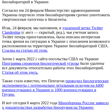
биолабораторий в Украине.
Согласно им 24 февраля Министерство здравоохранения
Украины поручило этим биолабораториям срочно уничтожить
смертоносные патогены и биоагенты.
Итак, 24 февраля, мы напомним, в
удаленной ветке Twitter
Clandestine
(с англ — скрытый, ред.), чья учетная запись
Twitter теперь приостановлена, была описана интересная
точка зрения на ситуацию в Украине с описанием возможного
расположения на территории Украине биолабораторий США.
Ссылка на статью об этом.
Затем 1 марта 2022 с сайта посольства США на Украине
Программа снижения биологической угрозы
были удалены
все документы относительно работы этих биолабораторий.
Статья об этом здесь.
Также стало известно, что Пентагон
проводил биологические
эксперименты с потенциально летальным исходом на 4400
военнослужащих в Украине и 1000 военнослужащих в
Грузии.
И вот сегодня 6 марта 2022 года
Минобороны России заявило
о доказательствах разработки биооружия на Украине: