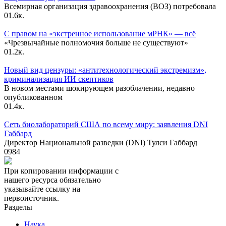
Всемирная организация здравоохранения (ВОЗ) потребовала
0
1.6к.
С правом на «экстренное использование мРНК» — всё
«Чрезвычайные полномочия больше не существуют»
0
1.2к.
Новый вид цензуры: «антитехнологический экстремизм»,
криминализация ИИ скептиков
В новом местами шокирующем разоблачении, недавно
опубликованном
0
1.4к.
Сеть биолабораторий США по всему миру: заявления DNI
Габбард
Директор Национальной разведки (DNI) Тулси Габбард
0
984
При копировании информации с
нашего ресурса обязательно
указывайте ссылку на
первоисточник.
Разделы
Наука