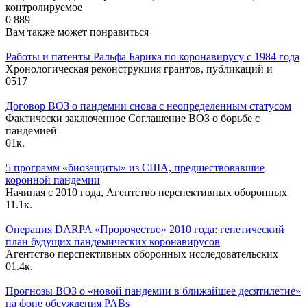
контролируемое
0
889
Вам также может понравиться
Работы и патенты Ральфа Барика по коронавирусу с 1984 года
Хронологическая реконструкция грантов, публикаций и
0
517
Договор ВОЗ о пандемии снова с неопределенным статусом
Фактически заключенное Соглашение ВОЗ о борьбе с
пандемией
0
1к.
5 программ «биозащиты» из США, предшествовавшие
коронной пандемии
Начиная с 2010 года, Агентство перспективных оборонных
1
1.1к.
Операция DARPA «Пророчество» 2010 года: генетический
план будущих пандемических коронавирусов
Агентство перспективных оборонных исследовательских
0
1.4к.
Прогнозы ВОЗ о «новой пандемии в ближайшее десятилетие»
на фоне обсуждения PABs