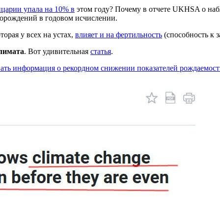
царии упала на 10% в
этом году? Почему в отчете UKHSA о наб
ворождений в годовом исчислении.
торая у всех на устах,
влияет и на фертильность
(способность к з
климата
. Вот удивительная
статья
.
вать информация о рекордном снижении показателей рождаемост