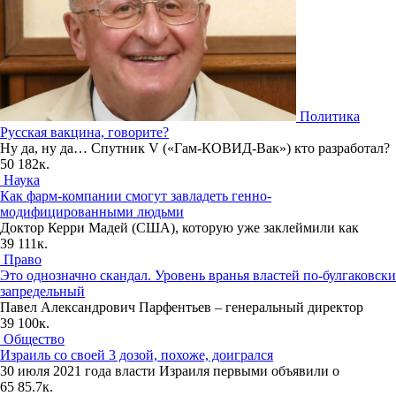
Политика
Русская вакцина, говорите?
Ну да, ну да… Спутник V («Гам-КОВИД-Вак») кто разработал?
50
182к.
Наука
Как фарм-компании смогут завладеть генно-
модифицированными людьми
Доктор Керри Мадей (США), которую уже заклеймили как
39
111к.
Право
Это однозначно скандал. Уровень вранья властей по-булгаковски
запредельный
Павел Александрович Парфентьев – генеральный директор
39
100к.
Общество
Израиль со своей 3 дозой, похоже, доигрался
30 июля 2021 года власти Израиля первыми объявили о
65
85.7к.