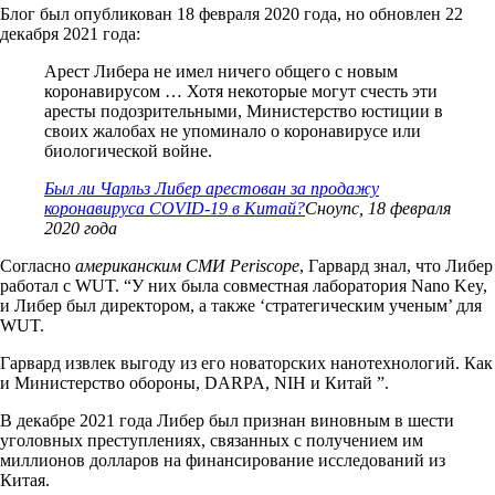
Блог был опубликован 18 февраля 2020 года, но обновлен 22
декабря 2021 года:
Арест Либера не имел ничего общего с новым
коронавирусом … Хотя некоторые могут счесть эти
аресты подозрительными, Министерство юстиции в
своих жалобах не упоминало о коронавирусе или
биологической войне.
Был ли Чарльз Либер арестован за продажу
коронавируса COVID-19 в Китай?
Сноупс, 18 февраля
2020 года
Согласно
американским СМИ Periscope
, Гарвард знал, что Либер
работал с WUT. “У них была совместная лаборатория Nano Key,
и Либер был директором, а также ‘стратегическим ученым’ для
WUT.
Гарвард извлек выгоду из его новаторских нанотехнологий. Как
и Министерство обороны, DARPA, NIH и Китай ”.
В декабре 2021 года Либер был признан виновным в шести
уголовных преступлениях, связанных с получением им
миллионов долларов на финансирование исследований из
Китая.