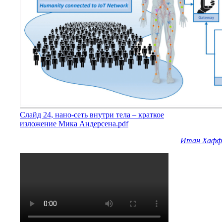
Слайд 24, нано-сеть внутри тела – краткое
изложение Мика Андерсена.pdf
Итан Хафф