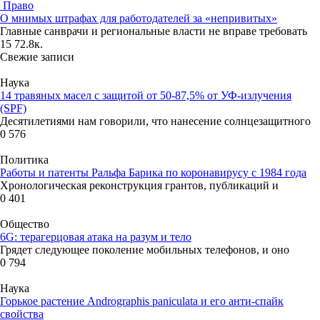
Право
О мнимых штрафах для работодателей за «непривитых»
Главные санврачи и региональные власти не вправе требовать
15
72.8к.
Свежие записи
Наука
14 травяных масел с защитой от 50-87,5% от УФ-излучения
(SPF)
Десятилетиями нам говорили, что нанесение солнцезащитного
0
576
Политика
Работы и патенты Ральфа Барика по коронавирусу с 1984 года
Хронологическая реконструкция грантов, публикаций и
0
401
Общество
6G: терагерцовая атака на разум и тело
Грядет следующее поколение мобильных телефонов, и оно
0
794
Наука
Горькое растение Andrographis paniculata и его анти-спайк
свойства