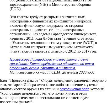
000 долларов США от Национальных институтов
здравоохранения (NIH) и Министерства обороны
(DOD).
Эти гранты требуют раскрытия значительных
иностранных финансовых конфликтов интересов,
включая финансовую поддержку со стороны
иностранных правительств или иностранных
организаций. Без ведома Гарвардского университета,
начиная с 2011 года Либер стал “ученым-стратегом”
в Уханьском технологическом университете (WUT) в
Китае и был контрактным участником Китайского
плана тысячи талантов примерно с 2012 по 2017 год.
Профессору Гарвардского университета и двум
гражданам Китая предъявлены обвинения по трем
отдельным делам, связанным с Китаем
,
Министерство юстиции США, 28 января 2020 года
Блог “Проверка фактов”
Сноупс
немедленно развенчал теорию о
том, что арест Либера имел какое-либо отношение к утечке
биологического оружия из Ухани, и
опубликовал блог
, который
“кропотливо демонстрирует, что почти ничто в этом
конспирологическом повествовании не соответствует
известным фактам”.