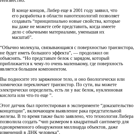
Неизвестно.
В конце концов, Либер еще в 2001 году заявил, что
его разработка в области нанотехнологий позволяет
создавать “принципиально новые свойства, которые
вы даже не можете себе представить, когда имеете
дело с обычными материалами, уменьшая их
масштаб”.
“Обычно молекула, связывающаяся с поверхностью транзистора,
не будет иметь большого эффекта”, — продолжил он
объяснять. “Но представьте белок с зарядом, который
приближается к чему-то очень маленькому, где поверхность
является большим компонентом.
Вы подносите это заряженное тело, и оно биологически или
химически переключает транзистор. По сути, вы можете
электрически определить, есть ли у вас белок, нуклеиновая
кислота или что-то еще ”.
Этот датчик был протестирован в эксперименте “доказательство
концепции”, включающем выявление рака предстательной
железы. В то время также было заявлено, что технология Либера
позволила создать “чип размером в квадратный сантиметр для
одновременного обнаружения миллиарда объектов, даже
изменений в ДНК человека”.