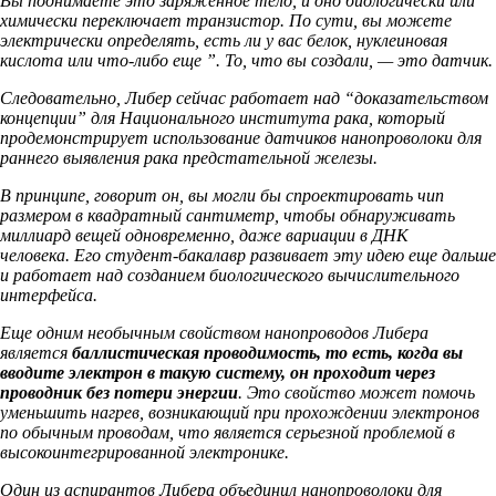
Вы поднимаете это заряженное тело, и оно биологически или
химически переключает транзистор. По сути, вы можете
электрически определять, есть ли у вас белок, нуклеиновая
кислота или что-либо еще ”. То, что вы создали, — это датчик.
Следовательно, Либер сейчас работает над “доказательством
концепции” для Национального института рака, который
продемонстрирует использование датчиков нанопроволоки для
раннего выявления рака предстательной железы.
В принципе, говорит он, вы могли бы спроектировать чип
размером в квадратный сантиметр, чтобы обнаруживать
миллиард вещей одновременно, даже вариации в ДНК
человека. Его студент-бакалавр развивает эту идею еще дальше
и работает над созданием биологического вычислительного
интерфейса.
Еще одним необычным свойством нанопроводов Либера
является
баллистическая проводимость, то есть, когда вы
вводите электрон в такую систему, он проходит через
проводник без потери энергии
. Это свойство может помочь
уменьшить нагрев, возникающий при прохождении электронов
по обычным проводам, что является серьезной проблемой в
высокоинтегрированной электронике.
Один из аспирантов Либера объединил нанопроволоки для