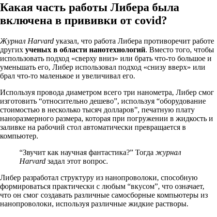
Какая часть работы Либера была
включена в прививки от covid?
Журнал Harvard
указал, что работа Либера противоречит работе
других
ученых в области нанотехнологий
. Вместо того, чтобы
использовать подход «сверху вниз» или брать что-то большое и
уменьшать его, Либер использовал подход «снизу вверх» или
брал что-то маленькое и увеличивал его.
Используя провода диаметром всего три нанометра, Либер смог
изготовить “относительно дешево”, используя “оборудование
стоимостью в несколько тысяч долларов”, печатную плату
наноразмерного размера, которая при погружении в жидкость и
заливке на рабочий стол автоматически превращается в
компьютер.
“Звучит как научная фантастика?” Тогда
журнал
Harvard
задал этот вопрос.
Либер разработал структуру из нанопроволоки, способную
формироваться практически с любым “вкусом”, что означает,
что он смог создавать различные самосборные компьютеры из
нанопроволоки, используя различные жидкие растворы.