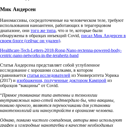
Мик Андерсен
Наномассивы, сосредоточенные на человеческом теле, требуют
использования наноантенн, работающих в терагерцовом
диапазоне, они
того же типа
, что и те, которые были
обнаружены в образцах инъекций Covid,
писал Мик Андерсен в
своем блоге (сейчас он удален)
.
Healthcare-Tech-Letters-2018-Rong-Nano‐rectenna-powered-body‐
centric-nano‐networks-in-the-terahertz-band
Статья Андерсена представляет собой углубленное
исследование с хорошими ссылками, в котором
сравнивается
статья исследователей
из Университета Уорика
(2017) и
изображения, полученные доктором Кампрой
из
образцов “вакцины” от Covid.
“
Прямое упоминание типа антенны и технологии
внутрикожных нано-сетей подтвердило бы, что вакцины,
помимо прочего, являются переносчиками для установки
нанотехнологий или наноустройств в организме человека.
Однако, помимо чистого совпадения, авторы явно используют
графен и углеродные нанотрубки в качестве необходимых