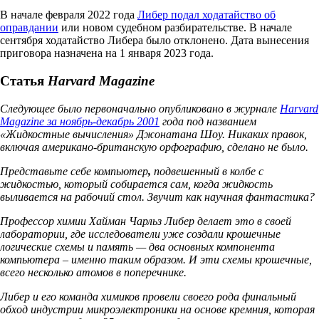
В начале февраля 2022 года
Либер подал ходатайство об
оправдании
или новом судебном разбирательстве. В начале
сентября ходатайство Либера было отклонено. Дата вынесения
приговора назначена на 1 января 2023 года.
Статья
Harvard Magazine
Следующее было первоначально опубликовано в журнале
Harvard
Magazine за ноябрь-декабрь 2001
года под названием
«Жидкостные вычисления» Джонатана Шоу. Никаких правок,
включая американо-британскую орфографию, сделано не было.
Представьте себе компьютер
,
подвешенный в колбе с
жидкостью, который собирается сам, когда жидкость
выливается на рабочий стол. Звучит как научная фантастика?
Профессор химии Хайман Чарльз Либер делает это в своей
лаборатории, где исследователи уже создали крошечные
логические схемы и память — два основных компонента
компьютера – именно таким образом. И эти схемы крошечные,
всего несколько атомов в поперечнике.
Либер и его команда химиков провели своего рода финальный
обход индустрии микроэлектроники на основе кремния, которая