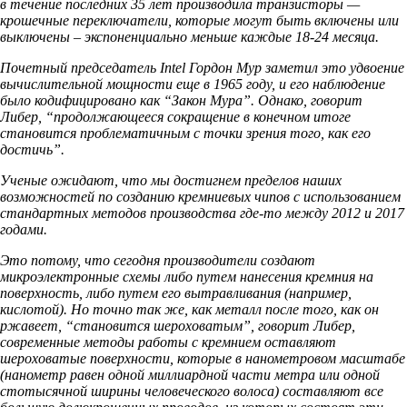
в течение последних 35 лет производила транзисторы —
крошечные переключатели, которые могут быть включены или
выключены – экспоненциально меньше каждые 18-24 месяца.
Почетный председатель Intel Гордон Мур заметил это удвоение
вычислительной мощности еще в 1965 году, и его наблюдение
было кодифицировано как “Закон Мура”. Однако, говорит
Либер, “продолжающееся сокращение в конечном итоге
становится проблематичным с точки зрения того, как его
достичь”.
Ученые ожидают, что мы достигнем пределов наших
возможностей по созданию кремниевых чипов с использованием
стандартных методов производства где-то между 2012 и 2017
годами.
Это потому, что сегодня производители создают
микроэлектронные схемы либо путем нанесения кремния на
поверхность, либо путем его вытравливания (например,
кислотой). Но точно так же, как металл после того, как он
ржавеет, “становится шероховатым”, говорит Либер,
современные методы работы с кремнием оставляют
шероховатые поверхности, которые в нанометровом масштабе
(нанометр равен одной миллиардной части метра или одной
стотысячной ширины человеческого волоса) составляют все