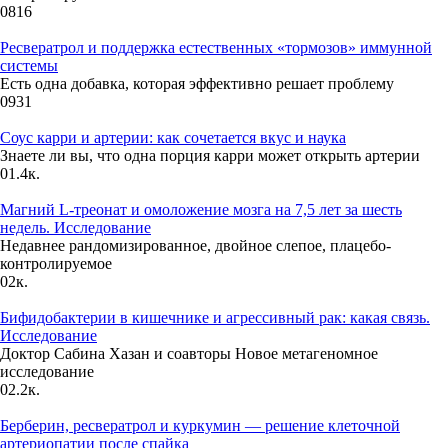
0
816
Ресвератрол и поддержка естественных «тормозов» иммунной
системы
Есть одна добавка, которая эффективно решает проблему
0
931
Соус карри и артерии: как сочетается вкус и наука
Знаете ли вы, что одна порция карри может открыть артерии
0
1.4к.
Магний L-треонат и омоложение мозга на 7,5 лет за шесть
недель. Исследование
Недавнее рандомизированное, двойное слепое, плацебо-
контролируемое
0
2к.
Бифидобактерии в кишечнике и агрессивный рак: какая связь.
Исследование
Доктор Сабина Хазан и соавторы Новое метагеномное
исследование
0
2.2к.
Берберин, ресвератрол и куркумин — решение клеточной
артериопатии после спайка