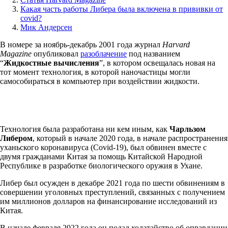
Какая часть работы Либера была включена в прививки от
covid?
Мик Андерсен
В номере за ноябрь-декабрь 2001 года журнал
Harvard
Magazine
опубликовал
разоблачение
под названием
“
Жидкостные вычисления
”, в котором освещалась новая на
тот момент технология, в которой наночастицы могли
самособираться в компьютер при воздействии жидкости.
Технология была разработана ни кем иным, как
Чарльзом
Либером
, который в начале 2020 года, в начале распространения
уханьского коронавируса (Covid-19), был обвинен вместе с
двумя гражданами Китая за помощь Китайской Народной
Республике в разработке биологического оружия в Ухане.
Либер был осужден в декабре 2021 года по шести обвинениям в
совершении уголовных преступлений, связанных с получением
им миллионов долларов на финансирование исследований из
Китая.
В начале февраля 2022 года он подал ходатайство об оправдании