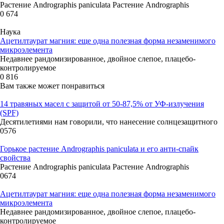
Растение Andrographis paniculata Растение Andrographis
0
674
Наука
Ацетилтаурат магния: еще одна полезная форма незаменимого
микроэлемента
Недавнее рандомизированное, двойное слепое, плацебо-
контролируемое
0
816
Вам также может понравиться
14 травяных масел с защитой от 50-87,5% от УФ-излучения
(SPF)
Десятилетиями нам говорили, что нанесение солнцезащитного
0
576
Горькое растение Andrographis paniculata и его анти-спайк
свойства
Растение Andrographis paniculata Растение Andrographis
0
674
Ацетилтаурат магния: еще одна полезная форма незаменимого
микроэлемента
Недавнее рандомизированное, двойное слепое, плацебо-
контролируемое