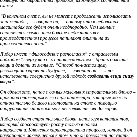
большую долюкрошечных проводов, из которых состоят эти
схемы.
“В конечном счете, вы не можете продолжать использовать
эти методы, — говорит он, — потому что в небольших
масштабах все будет очень неоднородно. Чем меньше
становятся схемы, тем больше недостатков в
производственном процессе начинают влиять на их
производительность”.
Либер имеет “философские разногласия” с отраслевым
подходом “сверху вниз” к нанотехнологиям – брать большие
вещи и делать их меньше. “Способ по-настоящему
революционизировать будущее, — говорит он, — это
использовать совершенно другой подход:
создавать вещи снизу
вверх
”.
Он сделал это, начав с самых маленьких строительных блоков –
проводов диаметром всего три нанометра, которые можно
относительно дешево изготовить на столе с помощью
оборудование стоимостью в несколько тысяч долларов.
Либер создает строительные блоки, используя катализатор,
который способствует росту только в одном
направлении. Ключевая характеристика процесса, который он
разработал, заключается в том, что он позволяет получать