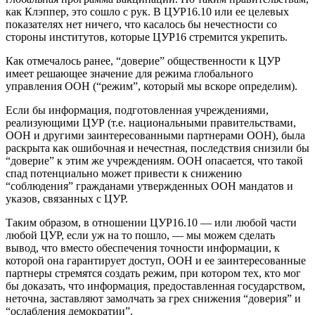
как Клэппер, это сошло с рук. В ЦУР16.10 или ее целевых
показателях нет ничего, что касалось бы нечестности со
стороны институтов, которые ЦУР16 стремится укрепить.
Как отмечалось ранее, “доверие” общественности к ЦУР
имеет решающее значение для режима глобального
управления ООН (“режим”, который мы вскоре определим).
Если бы информация, подготовленная учреждениями,
реализующими ЦУР (т.е. национальными правительствами,
ООН и другими заинтересованными партнерами ООН), была
раскрыта как ошибочная и нечестная, последствия снизили бы
“доверие” к этим же учреждениям. ООН опасается, что такой
спад потенциально может привести к снижению
“соблюдения” гражданами утвержденных ООН мандатов и
указов, связанных с ЦУР.
Таким образом, в отношении ЦУР16.10 — или любой части
любой ЦУР, если уж на то пошло, — мы можем сделать
вывод, что вместо обеспечения точности информации, к
которой она гарантирует доступ, ООН и ее заинтересованные
партнеры стремятся создать режим, при котором тех, кто мог
бы доказать, что информация, предоставленная государством,
неточна, заставляют замолчать за грех снижения “доверия” и
“ослабления демократии”.