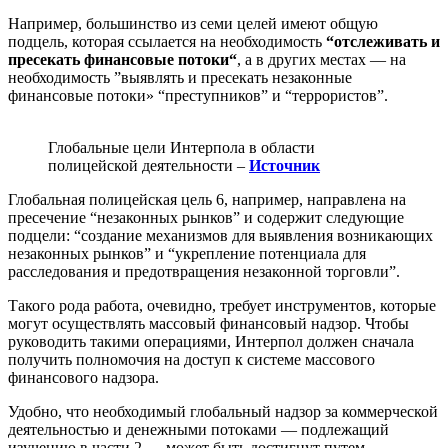
Например, большинство из семи целей имеют общую
подцель, которая ссылается на необходимость
“отслеживать и
пресекать финансовые потоки“
, а в других местах — на
необходимость ”выявлять и пресекать незаконные
финансовые потоки» “преступников” и “террористов”.
Глобальные цели Интерпола в области
полицейской деятельности –
Источник
Глобальная полицейская цель 6, например, направлена на
пресечение “незаконных рынков” и содержит следующие
подцели: “создание механизмов для выявления возникающих
незаконных рынков” и “укрепление потенциала для
расследования и предотвращения незаконной торговли”.
Такого рода работа, очевидно, требует инструментов, которые
могут осуществлять массовый финансовый надзор. Чтобы
руководить такими операциями, Интерпол должен сначала
получить полномочия на доступ к системе массового
финансового надзора.
Удобно, что необходимый глобальный надзор за коммерческой
деятельностью и денежными потоками — подлежащий
изучению в части 2 — может быть достигнут путем