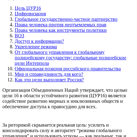
Цель ЦУР16
Цифровизация
Глобальное государственно-частное партнерство
Права человека против неотъемлемых прав
Права человека как инструменты политики
ВОЗ
Доступ к информации?
Укрепление режима
От глобального управления к глобальному
полицейскому государству: глобальные полицейские
цели Интерпола
Официальная позиция российского правительства
Мир и справедливость для кого?
Как эти цели выполняет Россия?
Организация Объединенных Наций утверждает, что целью
цели 16 в области устойчивого развития (ЦУР16) является
содействие развитию мирных и инклюзивных обществ и
обеспечение доступа к правосудию для всех.
За риторикой скрывается реальная цель: усилить и
консолидировать силу и авторитет “режима глобального
управления” и использовать угрозы — как реальные, так и