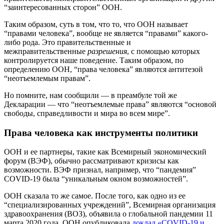
“заинтересованных сторон” ООН.
Таким образом, суть в том, что то, что ООН называет
“правами человека”, вообще не является “правами” какого-
либо рода. Это правительственные и
межправительственные
разрешения
, с помощью которых
контролируется наше поведение. Таким образом, по
определению ООН, “права человека” являются антитезой
“неотъемлемым правам”.
Но помните, нам сообщили — в преамбуле той же
Декларации — что “неотъемлемые права” являются “основой
свободы, справедливости и мира во всем мире”.
Права человека как инструменты политики
ООН и ее партнеры, такие как Всемирный экономический
форум (ВЭФ), обычно рассматривают кризисы как
возможности. ВЭФ признал, например, что “пандемия”
COVID-19 была “уникальным окном возможностей”.
ООН сказала то же самое. После того, как одно из ее
“специализированных учреждений”, Всемирная организация
здравоохранения (ВОЗ), объявила о глобальной пандемии 11
марта 2020 года, ООН опубликовала
доклад «COVID-19 и