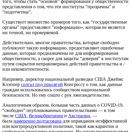
того, чтобы стать “основой” формирования у общественности
представления о том, что эти институты “прозрачны” и
“подотчетны”.
Существует множество примеров того, как “государственные
органы” предоставляют ”информацию», которая не является
ни точной, ни проверяемой.
Действительно, многие правительства, которые свободно
публикуют такую информацию, предоставляют ошибочные
данные, которые предназначены не для информирования
общественности, а скорее для защиты “доверия” к институтам
путем сокрытия неправомерных действий правительства и /
или некомпетентности.
Например, директор национальной разведки США Джеймс
Клэппер
солгал под присягой
Конгрессу о том, как данные
граждан использовались сообществом национальной
безопасности. Но ему сошло с рук лжесвидетельство.
Аналогичным образом, большая часть данных о COVID-19,
“свободно” опубликованных правительствами — в том
числе
США
,
Великобритании
и
Австралии
, —
была
намеренно подтасована
для оправдания неэффективной
или контрпродуктивной политики, такой как карантин и
глобальная программа вакцинации. Но таким правительствам,