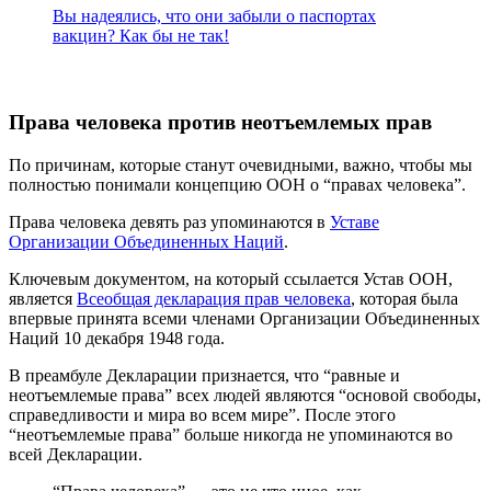
Вы надеялись, что они забыли о паспортах
вакцин? Как бы не так!
Права человека против неотъемлемых прав
По причинам, которые станут очевидными, важно, чтобы мы
полностью понимали концепцию ООН о “правах человека”.
Права человека девять раз упоминаются в
Уставе
Организации Объединенных Наций
.
Ключевым документом, на который ссылается Устав ООН,
является
Всеобщая декларация прав человека
, которая была
впервые принята всеми членами Организации Объединенных
Наций 10 декабря 1948 года.
В преамбуле Декларации признается, что “равные и
неотъемлемые права” всех людей являются “основой свободы,
справедливости и мира во всем мире”. После этого
“неотъемлемые права” больше никогда не упоминаются во
всей Декларации.