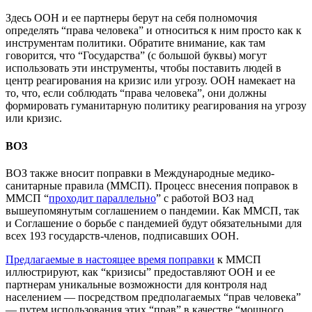
Здесь ООН и ее партнеры берут на себя полномочия
определять “права человека” и относиться к ним просто как к
инструментам политики. Обратите внимание, как там
говорится, что “Государства” (с большой буквы) могут
использовать эти инструменты, чтобы поставить людей в
центр реагирования на кризис или угрозу. ООН намекает на
то, что, если соблюдать “права человека”, они должны
формировать гуманитарную политику реагирования на угрозу
или кризис.
ВОЗ
ВОЗ также вносит поправки в Международные медико-
санитарные правила (ММСП). Процесс внесения поправок в
ММСП “
проходит параллельно
” с работой ВОЗ над
вышеупомянутым соглашением о пандемии. Как ММСП, так
и Соглашение о борьбе с пандемией будут обязательными для
всех 193 государств-членов, подписавших ООН.
Предлагаемые в настоящее время поправки
к ММСП
иллюстрируют, как “кризисы” предоставляют ООН и ее
партнерам уникальные возможности для контроля над
населением — посредством предполагаемых “прав человека”
— путем использования этих “прав” в качестве “мощного