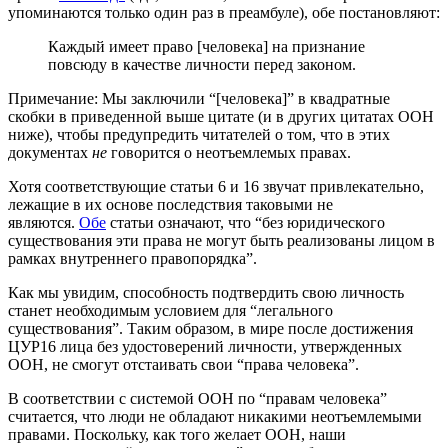
упоминаются только один раз в преамбуле), обе постановляют:
Каждый имеет право [человека] на признание
повсюду в качестве личности перед законом.
Примечание: Мы заключили “[человека]” в квадратные
скобки в приведенной выше цитате (и в других цитатах ООН
ниже), чтобы предупредить читателей о том, что в этих
документах
не
говорится о неотъемлемых правах.
Хотя соответствующие статьи 6 и 16 звучат привлекательно,
лежащие в их основе последствия таковыми не
являются.
Обе
статьи означают, что “без юридического
существования эти права не могут быть реализованы лицом в
рамках внутреннего правопорядка”.
Как мы увидим, способность подтвердить свою личность
станет необходимым условием для “легального
существования”. Таким образом, в мире после достижения
ЦУР16 лица без удостоверений личности, утвержденных
ООН, не смогут отстаивать свои “права человека”.
В соответствии с системой ООН по “правам человека”
считается, что люди не обладают никакими неотъемлемыми
правами. Поскольку, как того желает ООН, наши