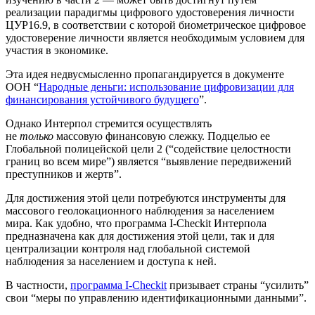
реализации парадигмы цифрового удостоверения личности
ЦУР16.9, в соответствии с которой биометрическое цифровое
удостоверение личности является необходимым условием для
участия в экономике.
Эта идея недвусмысленно пропагандируется в документе
ООН “
Народные деньги: использование цифровизации для
финансирования устойчивого будущего
”.
Однако Интерпол стремится осуществлять
не
только
массовую финансовую слежку. Подцелью ее
Глобальной полицейской цели 2 (“содействие целостности
границ во всем мире”) является “выявление передвижений
преступников и жертв”.
Для достижения этой цели потребуются инструменты для
массового геолокационного наблюдения за населением
мира. Как удобно, что программа I-Checkit Интерпола
предназначена как для достижения этой цели, так и для
централизации контроля над глобальной системой
наблюдения за населением и доступа к ней.
В частности,
программа I-Checkit
призывает страны “усилить”
свои “меры по управлению идентификационными данными”.