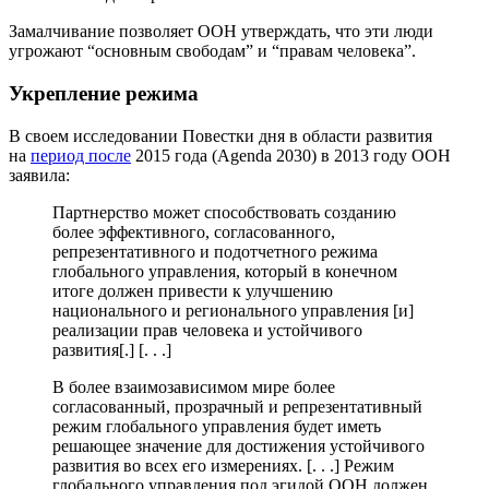
Замалчивание позволяет ООН утверждать, что эти люди
угрожают “основным свободам” и “правам человека”.
Укрепление режима
В своем исследовании Повестки дня в области развития
на
период после
2015 года (Agenda 2030) в 2013 году ООН
заявила:
Партнерство может способствовать созданию
более эффективного, согласованного,
репрезентативного и подотчетного режима
глобального управления, который в конечном
итоге должен привести к улучшению
национального и регионального управления [и]
реализации прав человека и устойчивого
развития[.] [. . .]
В более взаимозависимом мире более
согласованный, прозрачный и репрезентативный
режим глобального управления будет иметь
решающее значение для достижения устойчивого
развития во всех его измерениях. [. . .] Режим
глобального управления под эгидой ООН должен