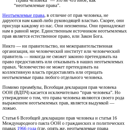
“Права человека” — это не что иное, как
“неотъемлемые права”.
Неотъемлемые права
, в отличие от прав человека, не
даруются нам какой-либо руководящей властью. Скорее, они
присущи каждому из нас. Они неизменны. Они принадлежат
нам в равной мере. Единственным источником неотъемлемых
прав является естественное право, или Закон Бога.
Никто — ни правительство, ни межправительственная
организация, ни человеческий институт или человеческий
правитель — никогда не сможет законно претендовать на
право предоставлять или отказывать в наших неотъемлемых
правах. Человечество не может претендовать на
коллективную власть предоставлять или отрицать
неотъемлемые права любого отдельного человека.
Помимо преамбулы, Всеобщая декларация прав человека
ООН (ВДПЧ) касается исключительно “прав человека”. Но
утверждение о том, что права человека являются своего рода
выражением неотъемлемых прав, является выдумкой —
ложью.
Статья 6 Всеобщей декларации прав человека и статья 16
Международного пакта ООН о гражданских и политических
правах
1966 года
(где, опять же, неотъемлемые права