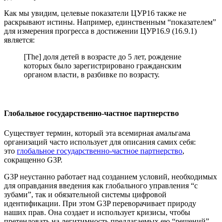
Как мы увидим, целевые показатели ЦУР16 также не
раскрывают истины. Например, единственным “показателем”
для измерения прогресса в достижении ЦУР16.9 (16.9.1)
является:
[The] доля детей в возрасте до 5 лет, рождение
которых было зарегистрировано гражданским
органом власти, в разбивке по возрасту.
Глобальное государственно-частное партнерство
Существует термин, который эта всемирная амальгама
организаций часто использует для описания самих себя:
это
глобальное государственно-частное партнерство
,
сокращенно G3P.
G3P неустанно работает над созданием условий, необходимых
для оправдания введения как глобального управления “с
зубами”, так и обязательной системы цифровой
идентификации. При этом G3P переворачивает природу
наших прав. Она создает и использует кризисы, чтобы
претендовать на легитимность предлагаемых ею “решений”.