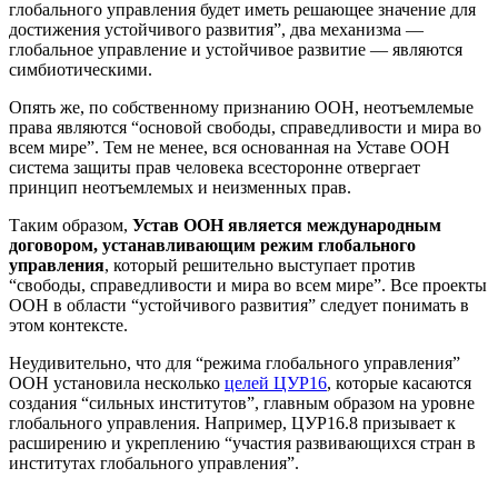
глобального управления будет иметь решающее значение для
достижения устойчивого развития”, два механизма —
глобальное управление и устойчивое развитие — являются
симбиотическими.
Опять же, по собственному признанию ООН, неотъемлемые
права являются “основой свободы, справедливости и мира во
всем мире”. Тем не менее, вся основанная на Уставе ООН
система защиты прав человека всесторонне отвергает
принцип неотъемлемых и неизменных прав.
Таким образом,
Устав ООН является международным
договором, устанавливающим режим глобального
управления
, который решительно выступает против
“свободы, справедливости и мира во всем мире”. Все проекты
ООН в области “устойчивого развития” следует понимать в
этом контексте.
Неудивительно, что для “режима глобального управления”
ООН установила несколько
целей ЦУР16
, которые касаются
создания “сильных институтов”, главным образом на уровне
глобального управления. Например, ЦУР16.8 призывает к
расширению и укреплению “участия развивающихся стран в
институтах глобального управления”.