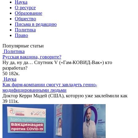
Наука
О ресурсе
Образование
Общество
Письма в редакцию
Политика
Право
Популярные статьи
Политика
Русская вакцина, говорите?
Ну да, ну да… Спутник V («Гам-КОВИД-Вак») кто
разработал?
50
182к.
Наука
Как фарм-компании смогут завладеть генно-
модифицированными людьми
Доктор Керри Мадей (США), которую уже заклеймили как
39
111к.