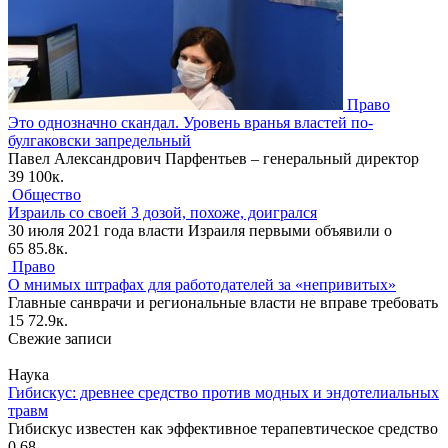
Право
Это однозначно скандал. Уровень вранья властей по-
булгаковски запредельный
Павел Александрович Парфентьев – генеральный директор
39
100к.
Общество
Израиль со своей 3 дозой, похоже, доигрался
30 июля 2021 года власти Израиля первыми объявили о
65
85.8к.
Право
О мнимых штрафах для работодателей за «непривитых»
Главные санврачи и региональные власти не вправе требовать
15
72.9к.
Свежие записи
Наука
Гибискус: древнее средство против модных и эндотелиальных
травм
Гибискус известен как эффективное терапевтическое средство
0
68