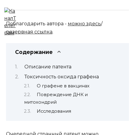
Поблагодарить автора -
можно здесь
/
резервная ссылка
.
Содержание
Описание патента
Токсичность оксида графена
О графене в вакцинах
Повреждение ДНК и
митохондрий
Исследования
Очередной странный патент можно