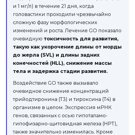
и 1 мг/л) в течение 21 дня, когда
головастики проходили чрезвычайно
сложную фазу морфологических
изменений и роста. Лечение GO показало
очевидную
токсичность для развития,
такую как укорочение длины от морды
до жерла (SVL) и длины задних
конечностей (HLL), снижение массы
тела и задержка стадии развития.
Воздействие GO также вызывало
очевидное снижение концентраций
трийодтиронина (Т3) и тироксина (Т4) в
организме в целом. Экспрессия мРНК
генов, связанных с осью гипоталамо-
гипофизарно-щитовидная железа (HPT),
также значительно изменилась. Кроме