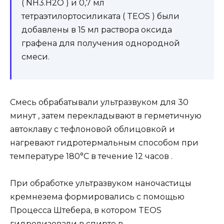
( NH3.H2O ) и 0,7 мл
тетраэтилортосиликата ( TEOS ) были
добавлены в 15 мл раствора оксида
графена для получения однородной
смеси.
Смесь обрабатывали ультразвуком для 30
минут , затем перекладывают в герметичную
автоклаву с тефлоновой облицовкой и
нагревают гидротермальным способом при
температуре 180°C в течение 12 часов .
При обработке ультразвуком наночастицы
кремнезема формировались с помощью
Процесса Штебера, в котором TEOS
гидролизовали в спирте в