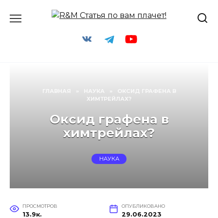
Перейти
к
содержанию
ГЛАВНАЯ
»
НАУКА
»
ОКСИД ГРАФЕНА В
ХИМТРЕЙЛАХ?
Оксид графена в
химтрейлах?
НАУКА
ПРОСМОТРОВ
ОПУБЛИКОВАНО
13.9к.
29.06.2023