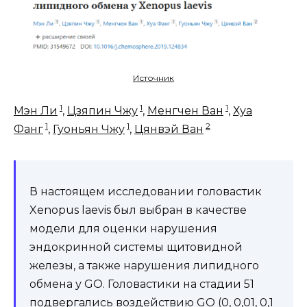
Источник
1
1
1
Мэн Ли
,
Цзяпин Чжу
,
Менгчен Ван
,
Хуа
1
1
2
Фанг
,
Гуоньян Чжу
,
Цянвэй Ван
В настоящем исследовании головастик
Xenopus laevis был выбран в качестве
модели для оценки нарушения
эндокринной системы щитовидной
железы, а также нарушения липидного
обмена у GO. Головастики на стадии 51
подвергались воздействию GO (0, 0,01, 0,1